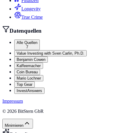
Finanzen
Longevity
True Crime
Datenquellen
Alle Quellen
7
Value Investing with Sven Carlin, Ph.D.
Benjamin Cowen
Kaffeemacher
Coin Bureau
Mario Lochner
Top Gear
InvestAnswers
Impressum
©
2026
BitStern GbR
Minimieren