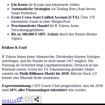
Ein Konto
für Krypto und tokenisierte Aktien
Automatische Strategien
via Trading Bots (Auto Invest,
Smart Portfolios)
Erstes Cross-Asset Unified Account (UTA)
: Über 370
tokenisierte Assets in einer Margin-Pool
Provisionsfreier Handel
für R Tokens, keine
Verwaltungsgebühren
Bis zu 500.000 $ SIPC-Schutz
durch den Partner-Broker
Alpaca
Risiken & Fazit
R Tokens bieten keine Stimmrechte, Dividenden können Abzügen
unterliegen, und der Handel ist nicht immer 24/7 möglich. Die
Nutzung als Sicherheit birgt Liquidationsrisiken. Dennoch ist das
Potenzial enorm: Schon bei 1% Tokenisierung globaler Aktien
entsteht ein
Multi-Billionen-Markt bis 2030
. BitGets Stock 2.0
könnte eine führende Rolle einnehmen.
Expertenmeinung:
CEO Gracie Chen prognostiziert, dass bis 2030
rund
10% aller Finanzanlagen tokenisiert
sein werden.
QUELLE