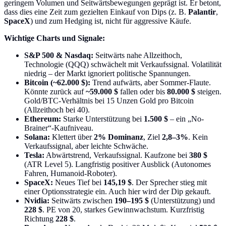
geringem Volumen und Seitwärtsbewegungen geprägt ist. Er betont,
dass dies eine Zeit zum gezielten Einkauf von Dips (z. B.
Palantir
,
SpaceX
) und zum Hedging ist, nicht für aggressive Käufe.
Wichtige Charts und Signale:
S&P 500 & Nasdaq:
Seitwärts nahe Allzeithoch,
Technologie (QQQ) schwächelt mit Verkaufssignal. Volatilität
niedrig – der Markt ignoriert politische Spannungen.
Bitcoin (~62.000 $):
Trend aufwärts, aber Sommer-Flaute.
Könnte zurück auf
~59.000 $
fallen oder bis
80.000 $
steigen.
Gold/BTC-Verhältnis bei 15 Unzen Gold pro Bitcoin
(Allzeithoch bei 40).
Ethereum:
Starke Unterstützung bei
1.500 $
– ein „No-
Brainer“-Kaufniveau.
Solana:
Klettert über
2% Dominanz
, Ziel
2,8–3%
. Kein
Verkaufssignal, aber leichte Schwäche.
Tesla:
Abwärtstrend, Verkaufssignal. Kaufzone bei
380 $
(ATR Level 5). Langfristig positiver Ausblick (Autonomes
Fahren, Humanoid-Roboter).
SpaceX:
Neues Tief bei
145,19 $
. Der Sprecher stieg mit
einer Optionsstrategie ein. Auch hier wird der Dip gekauft.
Nvidia:
Seitwärts zwischen
190–195 $
(Unterstützung) und
228 $
. PE von 20, starkes Gewinnwachstum. Kurzfristig
Richtung
228 $
.