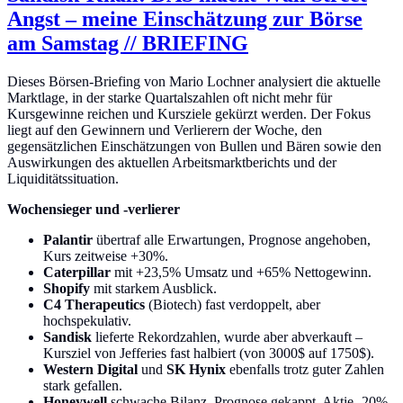
Angst – meine Einschätzung zur Börse
am Samstag // BRIEFING
Dieses Börsen-Briefing von Mario Lochner analysiert die aktuelle
Marktlage, in der starke Quartalszahlen oft nicht mehr für
Kursgewinne reichen und Kursziele gekürzt werden. Der Fokus
liegt auf den Gewinnern und Verlierern der Woche, den
gegensätzlichen Einschätzungen von Bullen und Bären sowie den
Auswirkungen des aktuellen Arbeitsmarktberichts und der
Liquiditätssituation.
Wochensieger und -verlierer
Palantir
übertraf alle Erwartungen, Prognose angehoben,
Kurs zeitweise +30%.
Caterpillar
mit +23,5% Umsatz und +65% Nettogewinn.
Shopify
mit starkem Ausblick.
C4 Therapeutics
(Biotech) fast verdoppelt, aber
hochspekulativ.
Sandisk
lieferte Rekordzahlen, wurde aber abverkauft –
Kursziel von Jefferies fast halbiert (von 3000$ auf 1750$).
Western Digital
und
SK Hynix
ebenfalls trotz guter Zahlen
stark gefallen.
Honeywell
schwache Bilanz, Prognose gekappt, Aktie -20%.