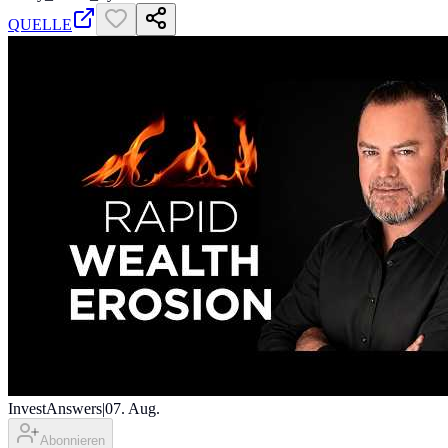
QUELLE
InvestAnswers
|
07. Aug.
Abonnieren