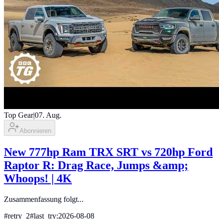
Top Gear
|
07. Aug.
Abonnieren
New 777hp Ram TRX SRT vs 720hp Ford
Raptor R: Drag Race, Jumps &amp;
Whoops! | 4K
Zusammenfassung folgt...
#
retry_2
#
last_try:2026-08-08