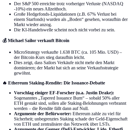
Der S&P 500 erreichte trotz vorheriger Verluste (NASDAQ
-10%) ein neues Allzeithoch.
Große Hedgefonds-Liquidationen (z.B. 67% Verlust bei
einem Starfonds) wurden als „Boden“ gesehen, woraufhin der
Markt wieder anzog.
Die KI-Handelswelle scheint noch nicht vorbei zu sein.
💰 Michael Sailor verkauft Bitcoin
MicroStrategy verkaufte 1.638 BTC (ca. 105 Mio. USD) –
der Bitcoin-Kurs stieg daraufhin leicht.
Dies zeigt, dass Sailors Verkäufe nicht mehr den Markt
dominieren; der Markt hat sich an seine Verkaufsstrategie
gewöhnt.
🔥 Ethereum Staking-Rendite: Die Issuance-Debatte
Vorschlag einiger EF-Forscher (u.a. Justin Drake):
Sogenanntes „Tapered Issuance Burn“ – sobald 50% aller
ETH gestakt sind, sollen alle Staking-Belohnungen verbrannt
werden – die Rendite fällt dann auf Null.
Argumente der Befürworter:
Ethereum zahle zu viel für
Sicherheit; unbegrenztes Staking schade der Geld-Eigenschaft
von ETH und zentralisiere das Netzwerk über LSTs.
Argumente der Gegner (DeFi-Entwickler, Lido, Etherfi,