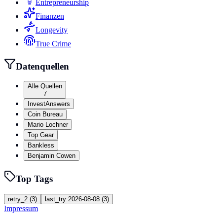
Entrepreneurship
Finanzen
Longevity
True Crime
Datenquellen
Alle Quellen
7
InvestAnswers
Coin Bureau
Mario Lochner
Top Gear
Bankless
Benjamin Cowen
Top Tags
retry_2
(
3
)
last_try:2026-08-08
(
3
)
Impressum