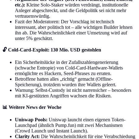
etc.):
Kleine Solo-Staker würden verdrängt, institutionelle
Anleger abgeschreckt, und die Geldpolitik sei nicht mehr
vertrauenswürdig.
Fazit der Moderatoren: Der Vorschlag ist technisch
interessant, aber politisch tot – alle wichtigen Builder lehnen
ihn ab. Die Wahrscheinlichkeit einer Umsetzung wird auf
unter 5% geschätzt.
🔓 Cold-Card-Exploit: 130 Mio. USD gestohlen
Ein Sicherheitslücke in der Zufallszahlengenerierung
(schwache Entropie) von Cold-Card-Hardware-Wallets
ermöglichte es Hackern, Seed-Phrases zu erraten.
Betroffene hatten alles „richtig“ gemacht (Offline-
Speicherung), trotzdem wurden ihre Wallets geleert.
Warnung: Selbst-Custody ist nicht narrensicher – besonders
mit KI-gestützten Angriffen wachsen die Risiken.
📊 Weitere News der Woche
Uniswap Pools:
Uniswap launcht einen eigenen Token-
Launchpad (ähnlich Pump.fun) mit zwei Mechanismen
(Crowd Launch und Instant Launch).
Clarity Act:
Die Wahrscheinlichkeit für eine Verabschiedung