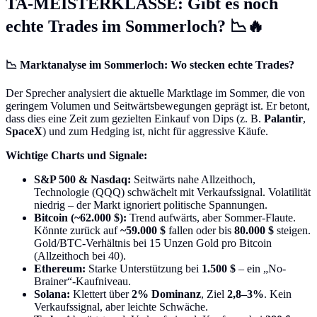
TA-MEISTERKLASSE: Gibt es noch
echte Trades im Sommerloch? 📉🔥
📉 Marktanalyse im Sommerloch: Wo stecken echte Trades?
Der Sprecher analysiert die aktuelle Marktlage im Sommer, die von
geringem Volumen und Seitwärtsbewegungen geprägt ist. Er betont,
dass dies eine Zeit zum gezielten Einkauf von Dips (z. B.
Palantir
,
SpaceX
) und zum Hedging ist, nicht für aggressive Käufe.
Wichtige Charts und Signale:
S&P 500 & Nasdaq:
Seitwärts nahe Allzeithoch,
Technologie (QQQ) schwächelt mit Verkaufssignal. Volatilität
niedrig – der Markt ignoriert politische Spannungen.
Bitcoin (~62.000 $):
Trend aufwärts, aber Sommer-Flaute.
Könnte zurück auf
~59.000 $
fallen oder bis
80.000 $
steigen.
Gold/BTC-Verhältnis bei 15 Unzen Gold pro Bitcoin
(Allzeithoch bei 40).
Ethereum:
Starke Unterstützung bei
1.500 $
– ein „No-
Brainer“-Kaufniveau.
Solana:
Klettert über
2% Dominanz
, Ziel
2,8–3%
. Kein
Verkaufssignal, aber leichte Schwäche.