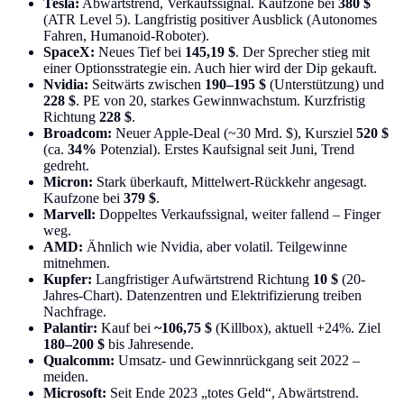
Tesla:
Abwärtstrend, Verkaufssignal. Kaufzone bei
380 $
(ATR Level 5). Langfristig positiver Ausblick (Autonomes
Fahren, Humanoid-Roboter).
SpaceX:
Neues Tief bei
145,19 $
. Der Sprecher stieg mit
einer Optionsstrategie ein. Auch hier wird der Dip gekauft.
Nvidia:
Seitwärts zwischen
190–195 $
(Unterstützung) und
228 $
. PE von 20, starkes Gewinnwachstum. Kurzfristig
Richtung
228 $
.
Broadcom:
Neuer Apple-Deal (~30 Mrd. $), Kursziel
520 $
(ca.
34%
Potenzial). Erstes Kaufsignal seit Juni, Trend
gedreht.
Micron:
Stark überkauft, Mittelwert-Rückkehr angesagt.
Kaufzone bei
379 $
.
Marvell:
Doppeltes Verkaufssignal, weiter fallend – Finger
weg.
AMD:
Ähnlich wie Nvidia, aber volatil. Teilgewinne
mitnehmen.
Kupfer:
Langfristiger Aufwärtstrend Richtung
10 $
(20-
Jahres-Chart). Datenzentren und Elektrifizierung treiben
Nachfrage.
Palantir:
Kauf bei
~106,75 $
(Killbox), aktuell +24%. Ziel
180–200 $
bis Jahresende.
Qualcomm:
Umsatz- und Gewinnrückgang seit 2022 –
meiden.
Microsoft:
Seit Ende 2023 „totes Geld“, Abwärtstrend.