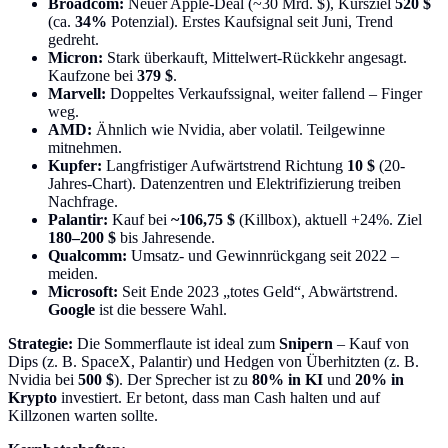
Broadcom:
Neuer Apple-Deal (~30 Mrd. $), Kursziel
520 $
(ca.
34%
Potenzial). Erstes Kaufsignal seit Juni, Trend
gedreht.
Micron:
Stark überkauft, Mittelwert-Rückkehr angesagt.
Kaufzone bei
379 $
.
Marvell:
Doppeltes Verkaufssignal, weiter fallend – Finger
weg.
AMD:
Ähnlich wie Nvidia, aber volatil. Teilgewinne
mitnehmen.
Kupfer:
Langfristiger Aufwärtstrend Richtung
10 $
(20-
Jahres-Chart). Datenzentren und Elektrifizierung treiben
Nachfrage.
Palantir:
Kauf bei
~106,75 $
(Killbox), aktuell +24%. Ziel
180–200 $
bis Jahresende.
Qualcomm:
Umsatz- und Gewinnrückgang seit 2022 –
meiden.
Microsoft:
Seit Ende 2023 „totes Geld“, Abwärtstrend.
Google
ist die bessere Wahl.
Strategie:
Die Sommerflaute ist ideal zum
Snipern
– Kauf von
Dips (z. B. SpaceX, Palantir) und Hedgen von Überhitzten (z. B.
Nvidia bei
500 $
). Der Sprecher ist zu
80% in KI
und
20% in
Krypto
investiert. Er betont, dass man Cash halten und auf
Killzonen warten sollte.