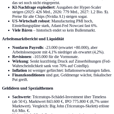
das sei noch nicht eingepreist.
KI-Nachfrage explodiert
: Ausgaben der Hyper-Scaler
steigen (2025: 426 Mrd., 2026: 779 Mrd., 2027: 1,2 Bio. $).
Preise für alte Chips (Nvidia A1) steigen sogar.
US-Wirtschaft robust
: Manufacturing PMI hoch,
Einstellungspläne stark, Atlant-Fed Nowcast fast 6%.
Viele Bären
– historisch endet so kein Bullenmarkt.
Arbeitsmarktbericht und Liquidität
Nonfarm Payrolls
: -23.000 (erwartet +80.000), aber
Arbeitslosenquote mit 4,1% niedriger als erwartet (4,2%).
Revisionen
: -103.000 für die Vormonate.
Wirkung
: Senkt kurzfristig Druck auf Zinserhöhungen (Fed-
Wahrscheinlichkeit sank von 70% auf Coinflip).
Inflation
ist weniger gefürchtet: Inflationserwartungen fallen.
Finanzkonditionen
sind gut, Geldmenge wächst, fiskalischer
Put greift.
Geldideen und Spezialthemen
Sachwerte
: Triceratops-Schädel-Investment über Timeless
(ab 50 €). Marktwert 843.600 €, IPO 775.800 € (8,7% unter
Marktwert). Vergleich: Big John (Triceratops-Skelett) erlöste
6,6 Mio. €.