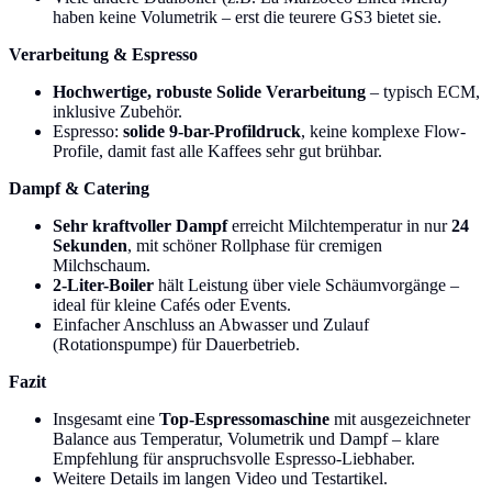
haben keine Volumetrik – erst die teurere GS3 bietet sie.
Verarbeitung & Espresso
Hochwertige, robuste Solide Verarbeitung
– typisch ECM,
inklusive Zubehör.
Espresso:
solide 9-bar-Profildruck
, keine komplexe Flow-
Profile, damit fast alle Kaffees sehr gut brühbar.
Dampf & Catering
Sehr kraftvoller Dampf
erreicht Milchtemperatur in nur
24
Sekunden
, mit schöner Rollphase für cremigen
Milchschaum.
2-Liter-Boiler
hält Leistung über viele Schäumvorgänge –
ideal für kleine Cafés oder Events.
Einfacher Anschluss an Abwasser und Zulauf
(Rotationspumpe) für Dauerbetrieb.
Fazit
Insgesamt eine
Top-Espressomaschine
mit ausgezeichneter
Balance aus Temperatur, Volumetrik und Dampf – klare
Empfehlung für anspruchsvolle Espresso-Liebhaber.
Weitere Details im langen Video und Testartikel.