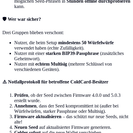
möglichen Seed-Phrasen in
Stunden offline durchprobieren
kann.
🛡️ Wer war sicher?
Drei Gruppen blieben verschont:
Nutzer, die beim Setup
mindestens 50 Würfelwürfe
verwendet haben (echte Zufälligkeit).
Nutzer mit einer
starken BIP39-Passphrase
(zusätzliches
Geheimwort).
Nutzer mit
echtem Multisig
(mehrere Schlüssel von
verschiedenen Geräten).
⚠️ Notfallprotokoll für betroffene ColdCard-Besitzer
Prüfen
, ob der Seed zwischen Firmware 4.0.0 und 5.0.3
erstellt wurde.
Annehmen
, dass der Seed kompromittiert ist (außer bei
Würfelwürfen, starker Passphrase oder Multisig).
Firmware aktualisieren
– das schützt
nur
neue Seeds, nicht
alte!
Neuen Seed
auf aktualisierter Firmware generieren.
Gelder sofort
auf die neue Wallet verschieben.