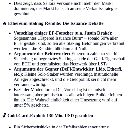
Dies zeigt, dass Sailors Verkäufe nicht mehr den Markt
dominieren; der Markt hat sich an seine Verkaufsstrategie
gewöhnt.
🔥 Ethereum Staking-Rendite: Die Issuance-Debatte
Vorschlag einiger EF-Forscher (u.a. Justin Drake):
Sogenanntes „Tapered Issuance Burn“ – sobald 50% aller
ETH gestakt sind, sollen alle Staking-Belohnungen verbrannt
werden – die Rendite fällt dann auf Null.
Argumente der Befürworter:
Ethereum zahle zu viel für
Sicherheit; unbegrenztes Staking schade der Geld-Eigenschaft
von ETH und zentralisiere das Netzwerk über LSTs.
Argumente der Gegner (DeFi-Entwickler, Lido, Etherfi,
etc.):
Kleine Solo-Staker würden verdrängt, institutionelle
Anleger abgeschreckt, und die Geldpolitik sei nicht mehr
vertrauenswürdig.
Fazit der Moderatoren: Der Vorschlag ist technisch
interessant, aber politisch tot – alle wichtigen Builder lehnen
ihn ab. Die Wahrscheinlichkeit einer Umsetzung wird auf
unter 5% geschätzt.
🔓 Cold-Card-Exploit: 130 Mio. USD gestohlen
Ein Sicherheitslücke in der Zufallszahlengenerierung