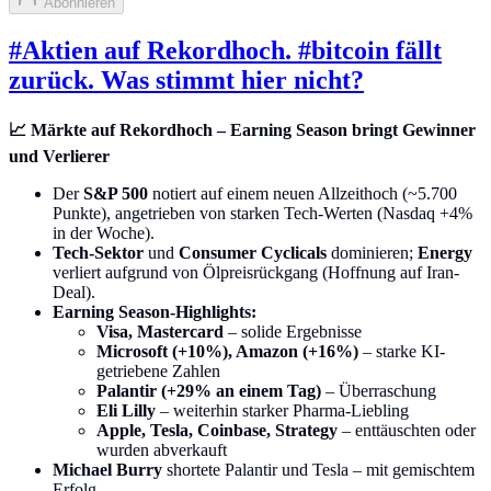
Abonnieren
#Aktien auf Rekordhoch. #bitcoin fällt
zurück. Was stimmt hier nicht?
📈 Märkte auf Rekordhoch – Earning Season bringt Gewinner
und Verlierer
Der
S&P 500
notiert auf einem neuen Allzeithoch (~5.700
Punkte), angetrieben von starken Tech-Werten (Nasdaq +4%
in der Woche).
Tech-Sektor
und
Consumer Cyclicals
dominieren;
Energy
verliert aufgrund von Ölpreisrückgang (Hoffnung auf Iran-
Deal).
Earning Season-Highlights:
Visa, Mastercard
– solide Ergebnisse
Microsoft (+10%), Amazon (+16%)
– starke KI-
getriebene Zahlen
Palantir (+29% an einem Tag)
– Überraschung
Eli Lilly
– weiterhin starker Pharma-Liebling
Apple, Tesla, Coinbase, Strategy
– enttäuschten oder
wurden abverkauft
Michael Burry
shortete Palantir und Tesla – mit gemischtem
Erfolg.