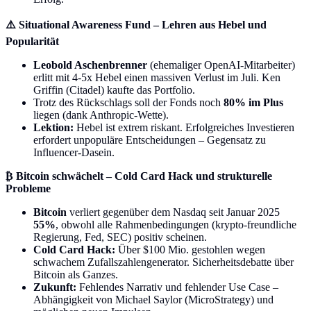
⚠️ Situational Awareness Fund – Lehren aus Hebel und
Popularität
Leobold Aschenbrenner
(ehemaliger OpenAI-Mitarbeiter)
erlitt mit 4-5x Hebel einen massiven Verlust im Juli. Ken
Griffin (Citadel) kaufte das Portfolio.
Trotz des Rückschlags soll der Fonds noch
80% im Plus
liegen (dank Anthropic-Wette).
Lektion:
Hebel ist extrem riskant. Erfolgreiches Investieren
erfordert unpopuläre Entscheidungen – Gegensatz zu
Influencer-Dasein.
₿ Bitcoin schwächelt – Cold Card Hack und strukturelle
Probleme
Bitcoin
verliert gegenüber dem Nasdaq seit Januar 2025
55%
, obwohl alle Rahmenbedingungen (krypto-freundliche
Regierung, Fed, SEC) positiv scheinen.
Cold Card Hack:
Über $100 Mio. gestohlen wegen
schwachem Zufallszahlengenerator. Sicherheitsdebatte über
Bitcoin als Ganzes.
Zukunft:
Fehlendes Narrativ und fehlender Use Case –
Abhängigkeit von Michael Saylor (MicroStrategy) und