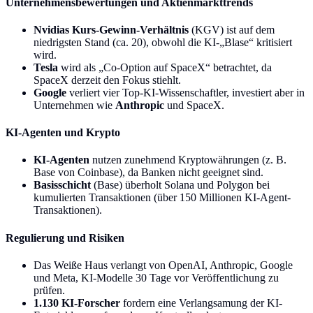
Unternehmensbewertungen und Aktienmarkttrends
Nvidias Kurs-Gewinn-Verhältnis
(KGV) ist auf dem
niedrigsten Stand (ca. 20), obwohl die KI-„Blase“ kritisiert
wird.
Tesla
wird als „Co-Option auf SpaceX“ betrachtet, da
SpaceX derzeit den Fokus stiehlt.
Google
verliert vier Top-KI-Wissenschaftler, investiert aber in
Unternehmen wie
Anthropic
und SpaceX.
KI-Agenten und Krypto
KI-Agenten
nutzen zunehmend Kryptowährungen (z. B.
Base von Coinbase), da Banken nicht geeignet sind.
Basisschicht
(Base) überholt Solana und Polygon bei
kumulierten Transaktionen (über 150 Millionen KI-Agent-
Transaktionen).
Regulierung und Risiken
Das Weiße Haus verlangt von OpenAI, Anthropic, Google
und Meta, KI-Modelle 30 Tage vor Veröffentlichung zu
prüfen.
1.130 KI-Forscher
fordern eine Verlangsamung der KI-