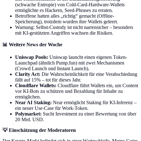
(schwache Entropie) von Cold-Card-Hardware-Wallets
ermöglichte es Hackern, Seed-Phrases zu erraten.
Betroffene hatten alles „richtig“ gemacht (Offline-
Speicherung), trotzdem wurden ihre Wallets geleert.
Warnung: Selbst-Custody ist nicht narrensicher – besonders
mit KI-gestützten Angriffen wachsen die Risiken.
📊 Weitere News der Woche
Uniswap Pools:
Uniswap launcht einen eigenen Token-
Launchpad (ähnlich Pump.fun) mit zwei Mechanismen
(Crowd Launch und Instant Launch).
Clarity Act:
Die Wahrscheinlichkeit für eine Verabschiedung
fällt auf 15% – tot für dieses Jahr.
Cloudflare Wallets:
Cloudflare führt Wallets ein, um Content
vor KI-Bots zu schützen und Bezahlung für Inhalte zu
ermöglichen.
Near AI Staking:
Near ermöglicht Staking für KI-Inferenz –
ein neuer Use-Case für Work-Token.
Polymarket:
Sucht Investment zu einer Bewertung von über
20 Mrd. USD.
💡 Einschätzung der Moderatoren
Der Krypto-Markt befindet sich in einer Warteschleife. Meme-Coins