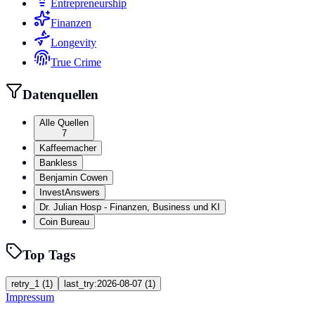
Entrepreneurship
Finanzen
Longevity
True Crime
Datenquellen
Alle Quellen
7
Kaffeemacher
Bankless
Benjamin Cowen
InvestAnswers
Dr. Julian Hosp - Finanzen, Business und KI
Coin Bureau
Top Tags
retry_1
(
1
)
last_try:2026-08-07
(
1
)
Impressum