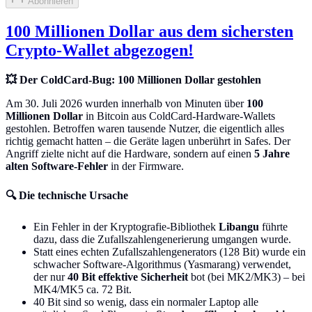
Abonnieren
100 Millionen Dollar aus dem sichersten
Crypto-Wallet abgezogen!
💥 Der ColdCard-Bug: 100 Millionen Dollar gestohlen
Am 30. Juli 2026 wurden innerhalb von Minuten über
100
Millionen Dollar
in Bitcoin aus ColdCard-Hardware-Wallets
gestohlen. Betroffen waren tausende Nutzer, die eigentlich alles
richtig gemacht hatten – die Geräte lagen unberührt in Safes. Der
Angriff zielte nicht auf die Hardware, sondern auf einen
5 Jahre
alten Software-Fehler
in der Firmware.
🔍 Die technische Ursache
Ein Fehler in der Kryptografie-Bibliothek
Libangu
führte
dazu, dass die Zufallszahlengenerierung umgangen wurde.
Statt eines echten Zufallszahlengenerators (128 Bit) wurde ein
schwacher Software-Algorithmus (Yasmarang) verwendet,
der nur
40 Bit effektive Sicherheit
bot (bei MK2/MK3) – bei
MK4/MK5 ca. 72 Bit.
40 Bit sind so wenig, dass ein normaler Laptop alle