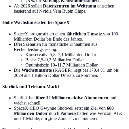
75 % für
Starship-Weltraummissionen
Ab 2026 sollen
Datenzentren im Weltraum
entstehen,
basierend auf Nvidia Vera Rubin Chips.
Hohe Wachstumsraten bei SpaceX
SpaceX prognostiziert einen
jährlichen Umsatz
von 100
Milliarden Dollar bis Ende des Jahres.
Drei Szenarien für monatliche Einnahmen aus
Rechenleistungsleasing:
Konservativ: 5,8–7,1 Milliarden Dollar
Basis: 7,5–9,2 Milliarden Dollar
Optimistisch: 10–11,7 Milliarden Dollar
Die
Wachstumsrate
(KAGER) liegt bei 170,4 %, um bis
2029 auf 1 Billion Dollar Umsatz zu kommen.
Starlink und Telekom-Markt
Starlink hat
über 12 Millionen aktive Abonnenten
und
wächst schnell.
SpaceX-CEO Gwynne Shotwell setzt ein Ziel von
600
Milliarden Dollar
durch Partnerschaften wie Verizon, AT&T
und T-Mobile, um „tote Zonen“ zu eliminieren.