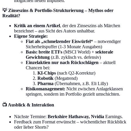
möglichen neuen Impulsen.
💡 Zinseszins & Portfolio-Strukturierung – Mythos oder
Realität?
Kritik an einem Artikel
, der den Zinseszins als Märchen
bezeichnet – aus Sicht des Autors unhaltbar.
Eigene Strategie:
Fiat als „schmelzender Eiswürfel“
– notwendiger
Sicherheitspuffer (1-3 Monate Ausgaben)
Basis: breite ETFs
(MSCI World) +
sektorale
Gewichtung
(z.B. zyklisch vs. defensiv)
Einzelaktien nur nach Rückschlägen
– aktuell
Chancen bei:
KI-Chips
(nach Q2-Korrektur)
Robotik
(Megatrend)
Pharma
(Übernahmen, z.B. Eli Lilly)
Risikomanagement:
Nicht zwischen Anlageklassen
springen, sondern im Portfolio gezielt umschichten.
📺 Ausblick & Interaktion
Nächste Termine:
Berkshire Hathaway, Nvidia
Earnings.
Feedback zum Format erwünscht – wöchentlicher Rückblick
oder lieber Shorts?