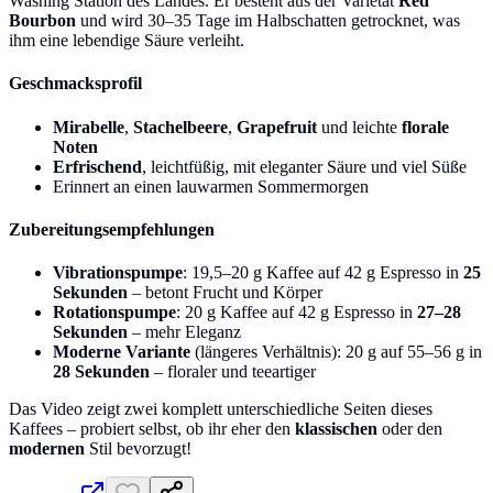
Washing Station des Landes. Er besteht aus der Varietät
Red
Bourbon
und wird 30–35 Tage im Halbschatten getrocknet, was
ihm eine lebendige Säure verleiht.
Geschmacksprofil
Mirabelle
,
Stachelbeere
,
Grapefruit
und leichte
florale
Noten
Erfrischend
, leichtfüßig, mit eleganter Säure und viel Süße
Erinnert an einen lauwarmen Sommermorgen
Zubereitungsempfehlungen
Vibrationspumpe
: 19,5–20 g Kaffee auf 42 g Espresso in
25
Sekunden
– betont Frucht und Körper
Rotationspumpe
: 20 g Kaffee auf 42 g Espresso in
27–28
Sekunden
– mehr Eleganz
Moderne Variante
(längeres Verhältnis): 20 g auf 55–56 g in
28 Sekunden
– floraler und teeartiger
Das Video zeigt zwei komplett unterschiedliche Seiten dieses
Kaffees – probiert selbst, ob ihr eher den
klassischen
oder den
modernen
Stil bevorzugt!