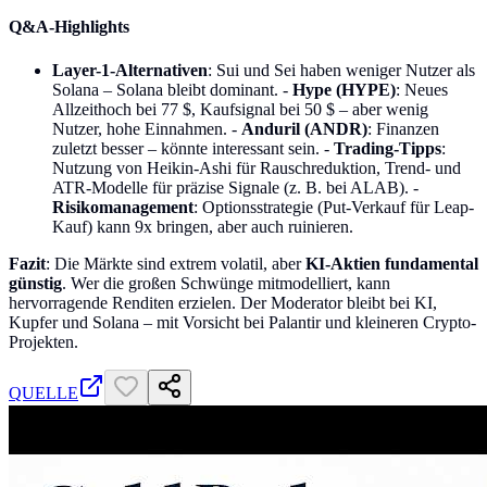
Q&A-Highlights
Layer-1-Alternativen
: Sui und Sei haben weniger Nutzer als
Solana – Solana bleibt dominant. -
Hype (HYPE)
: Neues
Allzeithoch bei 77 $, Kaufsignal bei 50 $ – aber wenig
Nutzer, hohe Einnahmen. -
Anduril (ANDR)
: Finanzen
zuletzt besser – könnte interessant sein. -
Trading-Tipps
:
Nutzung von Heikin-Ashi für Rauschreduktion, Trend- und
ATR-Modelle für präzise Signale (z. B. bei ALAB). -
Risikomanagement
: Optionsstrategie (Put-Verkauf für Leap-
Kauf) kann 9x bringen, aber auch ruinieren.
Fazit
: Die Märkte sind extrem volatil, aber
KI-Aktien fundamental
günstig
. Wer die großen Schwünge mitmodelliert, kann
hervorragende Renditen erzielen. Der Moderator bleibt bei KI,
Kupfer und Solana – mit Vorsicht bei Palantir und kleineren Crypto-
Projekten.
QUELLE