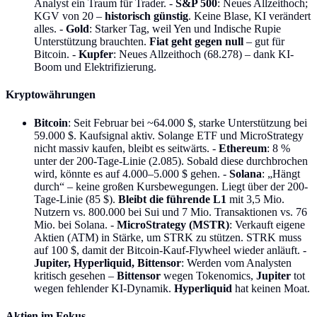
Analyst ein Traum für Trader. -
S&P 500
: Neues Allzeithoch;
KGV von 20 –
historisch günstig
. Keine Blase, KI verändert
alles. -
Gold
: Starker Tag, weil Yen und Indische Rupie
Unterstützung brauchten.
Fiat geht gegen null
– gut für
Bitcoin. -
Kupfer
: Neues Allzeithoch (68.278) – dank KI-
Boom und Elektrifizierung.
Kryptowährungen
Bitcoin
: Seit Februar bei ~64.000 $, starke Unterstützung bei
59.000 $. Kaufsignal aktiv. Solange ETF und MicroStrategy
nicht massiv kaufen, bleibt es seitwärts. -
Ethereum
: 8 %
unter der 200-Tage-Linie (2.085). Sobald diese durchbrochen
wird, könnte es auf 4.000–5.000 $ gehen. -
Solana
: „Hängt
durch“ – keine großen Kursbewegungen. Liegt über der 200-
Tage-Linie (85 $).
Bleibt die führende L1
mit 3,5 Mio.
Nutzern vs. 800.000 bei Sui und 7 Mio. Transaktionen vs. 76
Mio. bei Solana. -
MicroStrategy (MSTR)
: Verkauft eigene
Aktien (ATM) in Stärke, um STRK zu stützen. STRK muss
auf 100 $, damit der Bitcoin-Kauf-Flywheel wieder anläuft. -
Jupiter, Hyperliquid, Bittensor
: Werden vom Analysten
kritisch gesehen –
Bittensor
wegen Tokenomics,
Jupiter
tot
wegen fehlender KI-Dynamik.
Hyperliquid
hat keinen Moat.
Aktien im Fokus