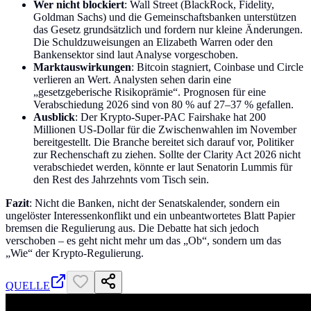
Wer nicht blockiert
: Wall Street (BlackRock, Fidelity,
Goldman Sachs) und die Gemeinschaftsbanken unterstützen
das Gesetz grundsätzlich und fordern nur kleine Änderungen.
Die Schuldzuweisungen an Elizabeth Warren oder den
Bankensektor sind laut Analyse vorgeschoben.
Marktauswirkungen
: Bitcoin stagniert, Coinbase und Circle
verlieren an Wert. Analysten sehen darin eine
„gesetzgeberische Risikoprämie“. Prognosen für eine
Verabschiedung 2026 sind von 80 % auf 27–37 % gefallen.
Ausblick
: Der Krypto-Super-PAC Fairshake hat 200
Millionen US-Dollar für die Zwischenwahlen im November
bereitgestellt. Die Branche bereitet sich darauf vor, Politiker
zur Rechenschaft zu ziehen. Sollte der Clarity Act 2026 nicht
verabschiedet werden, könnte er laut Senatorin Lummis für
den Rest des Jahrzehnts vom Tisch sein.
Fazit
: Nicht die Banken, nicht der Senatskalender, sondern ein
ungelöster Interessenkonflikt und ein unbeantwortetes Blatt Papier
bremsen die Regulierung aus. Die Debatte hat sich jedoch
verschoben – es geht nicht mehr um das „Ob“, sondern um das
„Wie“ der Krypto-Regulierung.
QUELLE