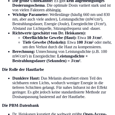
Die große Unbekannte:
Es gibt
kein allgemeingültiges
Dosierungsschema
. Die optimale Dosis variiert stark und ist
von vielen Faktoren abhängig.
Wichtige Parameter:
Wellenlänge (häufig 660 nm und 830
nm, aber auch viele andere), Leistungsdichte (mW/cm²),
Bestrahlungsdauer, Energie (Joule), Energiedichte (J/cm²),
Abstand zur Lichtquelle, Sitzungsfrequenz und -dauer.
Richtwerte (geschätzt von Dr. Heiskanen):
Oberflächliche Gewebe (Haut):
Etwa
10 J/cm²
.
Tiefe Gewebe (Muskeln):
Etwa
100 J/cm²
oder mehr,
um den Verlust durch die Haut zu kompensieren.
Berechnung:
Umrechnung von Leistungsdichte (z.B. 100
mW/cm²) in Energiedichte:
Leistungsdichte ×
Bestrahlungsdauer (Sekunden) = J/cm²
.
Die Rolle der Hautfarbe
Dunklere Haut:
Das Melanin absorbiert einen Teil des
sichtbaren roten Lichts, wodurch weniger Energie in die
tieferen Schichten gelangt. Für nahes Infrarot ist der Effekt
geringer. Es gibt jedoch keine standardisierte Methode zur
Dosisanpassung basierend auf der Hautfarbe.
Die PBM-Datenbank
Dr. Heiskanen kuratiert die weltweit größte
Open-Access-