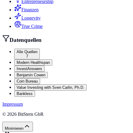
Entrepreneurship
Finanzen
Longevity
True Crime
Datenquellen
Alle Quellen
7
Modern Healthspan
InvestAnswers
Benjamin Cowen
Coin Bureau
Value Investing with Sven Carlin, Ph.D.
Bankless
Impressum
©
2026
BitStern GbR
Minimieren