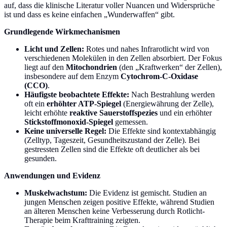
auf, dass die klinische Literatur voller Nuancen und Widersprüche
ist und dass es keine einfachen „Wunderwaffen“ gibt.
Grundlegende Wirkmechanismen
Licht und Zellen:
Rotes und nahes Infrarotlicht wird von
verschiedenen Molekülen in den Zellen absorbiert. Der Fokus
liegt auf den
Mitochondrien
(den „Kraftwerken“ der Zellen),
insbesondere auf dem Enzym
Cytochrom-C-Oxidase
(CCO)
.
Häufigste beobachtete Effekte:
Nach Bestrahlung werden
oft ein
erhöhter ATP-Spiegel
(Energiewährung der Zelle),
leicht erhöhte
reaktive Sauerstoffspezies
und ein erhöhter
Stickstoffmonoxid-Spiegel
gemessen.
Keine universelle Regel:
Die Effekte sind kontextabhängig
(Zelltyp, Tageszeit, Gesundheitszustand der Zelle). Bei
gestressten Zellen sind die Effekte oft deutlicher als bei
gesunden.
Anwendungen und Evidenz
Muskelwachstum:
Die Evidenz ist gemischt. Studien an
jungen Menschen zeigen positive Effekte, während Studien
an älteren Menschen keine Verbesserung durch Rotlicht-
Therapie beim Krafttraining zeigten.