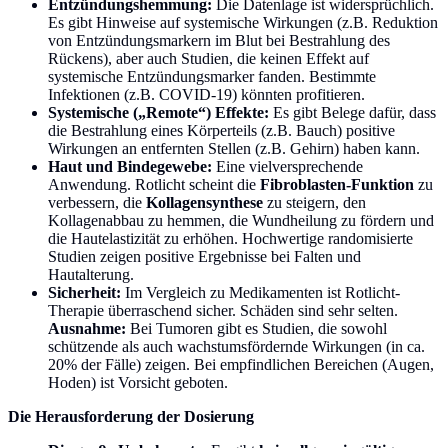
Entzündungshemmung:
Die Datenlage ist widersprüchlich.
Es gibt Hinweise auf systemische Wirkungen (z.B. Reduktion
von Entzündungsmarkern im Blut bei Bestrahlung des
Rückens), aber auch Studien, die keinen Effekt auf
systemische Entzündungsmarker fanden. Bestimmte
Infektionen (z.B. COVID-19) könnten profitieren.
Systemische („Remote“) Effekte:
Es gibt Belege dafür, dass
die Bestrahlung eines Körperteils (z.B. Bauch) positive
Wirkungen an entfernten Stellen (z.B. Gehirn) haben kann.
Haut und Bindegewebe:
Eine vielversprechende
Anwendung. Rotlicht scheint die
Fibroblasten-Funktion
zu
verbessern, die
Kollagensynthese
zu steigern, den
Kollagenabbau zu hemmen, die Wundheilung zu fördern und
die Hautelastizität zu erhöhen. Hochwertige randomisierte
Studien zeigen positive Ergebnisse bei Falten und
Hautalterung.
Sicherheit:
Im Vergleich zu Medikamenten ist Rotlicht-
Therapie überraschend sicher. Schäden sind sehr selten.
Ausnahme:
Bei Tumoren gibt es Studien, die sowohl
schützende als auch wachstumsfördernde Wirkungen (in ca.
20% der Fälle) zeigen. Bei empfindlichen Bereichen (Augen,
Hoden) ist Vorsicht geboten.
Die Herausforderung der Dosierung