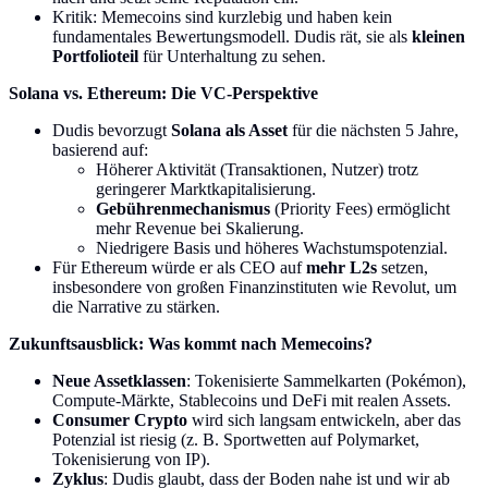
Kritik: Memecoins sind kurzlebig und haben kein
fundamentales Bewertungsmodell. Dudis rät, sie als
kleinen
Portfolioteil
für Unterhaltung zu sehen.
Solana vs. Ethereum: Die VC-Perspektive
Dudis bevorzugt
Solana als Asset
für die nächsten 5 Jahre,
basierend auf:
Höherer Aktivität (Transaktionen, Nutzer) trotz
geringerer Marktkapitalisierung.
Gebührenmechanismus
(Priority Fees) ermöglicht
mehr Revenue bei Skalierung.
Niedrigere Basis und höheres Wachstumspotenzial.
Für Ethereum würde er als CEO auf
mehr L2s
setzen,
insbesondere von großen Finanzinstituten wie Revolut, um
die Narrative zu stärken.
Zukunftsausblick: Was kommt nach Memecoins?
Neue Assetklassen
: Tokenisierte Sammelkarten (Pokémon),
Compute-Märkte, Stablecoins und DeFi mit realen Assets.
Consumer Crypto
wird sich langsam entwickeln, aber das
Potenzial ist riesig (z. B. Sportwetten auf Polymarket,
Tokenisierung von IP).
Zyklus
: Dudis glaubt, dass der Boden nahe ist und wir ab