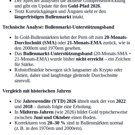
Der Sprecher analysiert die aktuelle Goldpreisentwicklung
und gibt ein Update für den
Gold-Pfad 2026
.
Trotz Kursrückgängen und Ängsten sieht er den
längerfristigen Bullenmarkt
intakt.
Technische Analyse: Bullenmarkt-Unterstützungsband
In Gold-Bullenmärkten kehrt der Preis oft zum
20-Monats-
Durchschnitt (SMA)
oder
21-Monats-EMA
zurück, wie in
den 2000ern und 1970ern gesehen.
Das
Bullenmarkt-Unterstützungsband
(20-Monats-SMA +
21-Monats-EMA) wurde bisher
nicht erreicht
– ein Zeichen
für Stärke.
Rohstoffmärkte bewegen sich langsamer als Krypto oder
Aktien, daher sind langfristige gleitende Durchschnitte
sinnvoll.
Vergleich mit historischen Jahren
Die
Jahresrendite (YTD) 2026
ähnelt stark der von
2022
und
2018
– damals folgte eine Erholung.
In
Midterm-Jahren
(wie 2026) bildet Gold typischerweise
zwischen
Juni und Oktober
einen Boden.
Korrekturen von
20–30 %
sind in Bullenmärkten normal
(z. B. in den 1970ern und 2000ern).