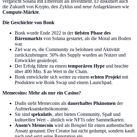
vergleicht Solana mit Ethereum als Investment. Er diskutiert auch
die Zukunft von Krypto, den Zyklus und neue Anlageklassen wie
Compute-Märkte
.
Die Geschichte von Bonk
Bonk wurde Ende 2022 in der
tiefsten Phase des
Bärenmarkts
von Solana gestartet, als die Moral am Boden
war.
Ziel war es, die Community zu belohnen und Aktivität
zurückzubringen: 50% des Supply wurden an Nutzer und
Entwickler geairdropt.
Der Erfolg führte zu einem
temporären Hype
und brachte
über 400 Mio. $ an Wert in die Chain.
Bonk entwickelte sich weiter zu einem
echten Projekt
mit
Produkten wie Bonk Swap und einem Launchpad.
Memecoins: Mehr als nur ein Casino?
Dudis sieht Memecoins als
dauerhaftes Phänomen
der
Aufmerksamkeitsökonomie.
Sie sind
spekulativ
, aber bieten Community, Spaß und
kulturellen Wert – ähnlich wie NFTs oder Sammelkarten.
Anom’s Memecoin
wird als Beispiel für einen authentischen
Ansatz genannt: Der Creator hat nicht gedumpt, sondern kauft
nach und setzt seine Reputation ein.