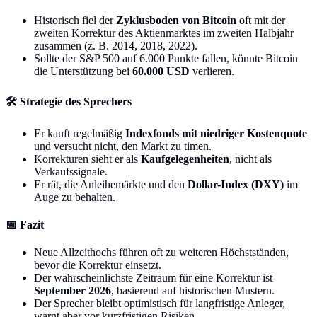
Historisch fiel der
Zyklusboden von Bitcoin
oft mit der
zweiten Korrektur des Aktienmarktes im zweiten Halbjahr
zusammen (z. B. 2014, 2018, 2022).
Sollte der S&P 500 auf 6.000 Punkte fallen, könnte Bitcoin
die Unterstützung bei
60.000 USD
verlieren.
🛠️ Strategie des Sprechers
Er kauft regelmäßig
Indexfonds mit niedriger Kostenquote
und versucht nicht, den Markt zu timen.
Korrekturen sieht er als
Kaufgelegenheiten
, nicht als
Verkaufssignale.
Er rät, die Anleihemärkte und den
Dollar-Index (DXY)
im
Auge zu behalten.
📅 Fazit
Neue Allzeithochs führen oft zu weiteren Höchstständen,
bevor die Korrektur einsetzt.
Der wahrscheinlichste Zeitraum für eine Korrektur ist
September 2026
, basierend auf historischen Mustern.
Der Sprecher bleibt optimistisch für langfristige Anleger,
warnt aber vor kurzfristigen Risiken.