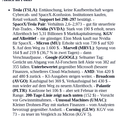
Tesla (TSLA)
: Enttäuschung, keine Kaufbereitschaft wegen
Cybercab- und SpaceX-Konfusion. Institutionen kaufen,
Retail verkauft.
Support bei 298–297
bestätigt. -
SpaceX/Tesla Pair
: Verhältnis 2,6–2,973 – gut für steuerfreie
Pair-Trades. -
Nvidia (NVDA)
: Stark von 190 $ erholt, neues
Allzeithoch bei 5,31 Billionen $ Marktkapitalisierung.
KGV
auf Allzeittief
– nie günstiger. Elon Musk kauft nur Nvidia
für SpaceX. -
Micron (MU)
: Erholte sich von 739 $ auf 920
$. Auf dem Weg zu 1.600 $. -
Marvell (MRVL)
: Sprung von
164 $ auf 219 $ (36,7 % in zwei Tagen) – dann
Verschnaufpause. -
Google (GOOGL)
: Seltsamer Tag:
Gerücht um Abgang von AI-Forschern ließ Aktie von 382 auf
355 fallen.
Unterbewertet
gegenüber Microsoft (bessere
Finanzen, schnelleres Cloud-Wachstum). -
AMD
: Von 420 $
auf 480 $ zurück – KI-Ausgaben steigen weiter. -
Broadcom
(AVGO)
: Kaufsignal bei 369 $, Verkaufssignal bei 430 $ –
nun wieder auf dem Weg zu neuem Allzeithoch. -
Palantir
(PLTR)
: Kaufzone bei 106 $ – aber seit Februar in einer
Range.
200-Tage-Linie zeigt nach unten
(152 $) – Vorsicht
vor Gewinnmitnahmen. -
Unusual Machines (UMAC)
:
Kleiner Drohnen-Play mit starken Finanzen – vom Analysten
bevorzugt gegenüber Anduril. -
Corning (GLW)
: KGV von
73 – zu teuer im Vergleich zu Micron (KGV 5).