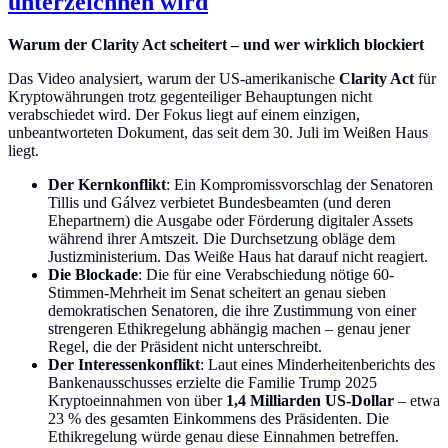
unterzeichnen wird
Warum der Clarity Act scheitert – und wer wirklich blockiert
Das Video analysiert, warum der US-amerikanische
Clarity Act
für
Kryptowährungen trotz gegenteiliger Behauptungen nicht
verabschiedet wird. Der Fokus liegt auf einem einzigen,
unbeantworteten Dokument, das seit dem 30. Juli im Weißen Haus
liegt.
Der Kernkonflikt
: Ein Kompromissvorschlag der Senatoren
Tillis und Gálvez verbietet Bundesbeamten (und deren
Ehepartnern) die Ausgabe oder Förderung digitaler Assets
während ihrer Amtszeit. Die Durchsetzung obläge dem
Justizministerium. Das Weiße Haus hat darauf nicht reagiert.
Die Blockade
: Die für eine Verabschiedung nötige 60-
Stimmen-Mehrheit im Senat scheitert an genau sieben
demokratischen Senatoren, die ihre Zustimmung von einer
strengeren Ethikregelung abhängig machen – genau jener
Regel, die der Präsident nicht unterschreibt.
Der Interessenkonflikt
: Laut eines Minderheitenberichts des
Bankenausschusses erzielte die Familie Trump 2025
Kryptoeinnahmen von über
1,4 Milliarden US-Dollar
– etwa
23 % des gesamten Einkommens des Präsidenten. Die
Ethikregelung würde genau diese Einnahmen betreffen.