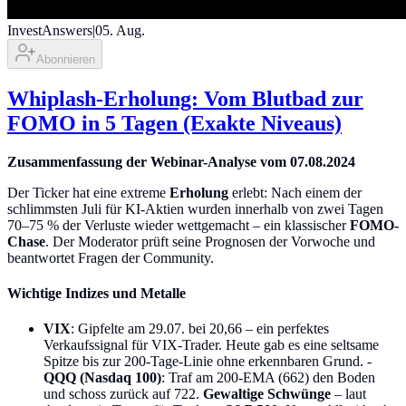
InvestAnswers
|
05. Aug.
Abonnieren
Whiplash-Erholung: Vom Blutbad zur
FOMO in 5 Tagen (Exakte Niveaus)
Zusammenfassung der Webinar-Analyse vom 07.08.2024
Der Ticker hat eine extreme
Erholung
erlebt: Nach einem der
schlimmsten Juli für KI-Aktien wurden innerhalb von zwei Tagen
70–75 % der Verluste wieder wettgemacht – ein klassischer
FOMO-
Chase
. Der Moderator prüft seine Prognosen der Vorwoche und
beantwortet Fragen der Community.
Wichtige Indizes und Metalle
VIX
: Gipfelte am 29.07. bei 20,66 – ein perfektes
Verkaufssignal für VIX-Trader. Heute gab es eine seltsame
Spitze bis zur 200-Tage-Linie ohne erkennbaren Grund. -
QQQ (Nasdaq 100)
: Traf am 200-EMA (662) den Boden
und schoss zurück auf 722.
Gewaltige Schwünge
– laut