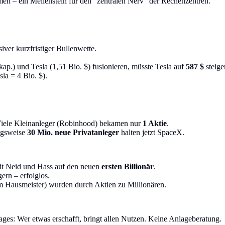
n – ein Meilenstein für den "zentralen Nerv" der Rechenzentren.
iver kurzfristiger Bullenwette.
ap.) und Tesla (1,51 Bio. $) fusionieren, müsste Tesla auf
587 $
steige
la = 4 Bio. $).
Viele Kleinanleger (Robinhood) bekamen nur
1 Aktie
.
ngsweise
30 Mio. neue Privatanleger
halten jetzt SpaceX.
it Neid und Hass auf den neuen
ersten Billionär
.
ern – erfolglos.
m Hausmeister) wurden durch Aktien zu Millionären.
ges: Wer etwas erschafft, bringt allen Nutzen. Keine Anlageberatung.