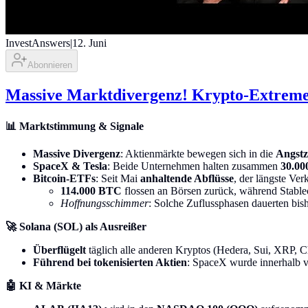
InvestAnswers
|
12. Juni
Abonnieren
Massive Marktdivergenz! Krypto-Extreme
📊 Marktstimmung & Signale
Massive Divergenz
: Aktienmärkte bewegen sich in die
Angst
SpaceX & Tesla
: Beide Unternehmen halten zusammen
30.00
Bitcoin-ETFs
: Seit Mai
anhaltende Abflüsse
, der längste Ve
114.000 BTC
flossen an Börsen zurück, während Stable
Hoffnungsschimmer
: Solche Zuflussphasen dauerten bis
🚀 Solana (SOL) als Ausreißer
Überflügelt
täglich alle anderen Kryptos (Hedera, Sui, XRP, C
Führend bei tokenisierten Aktien
: SpaceX wurde innerhalb 
🤖 KI & Märkte