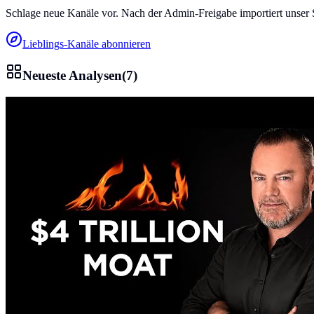
Schlage neue Kanäle vor. Nach der Admin-Freigabe importiert unser 
Lieblings-Kanäle abonnieren
Neueste Analysen
(
7
)