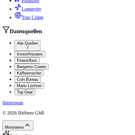
Finanzen
Longevity
True Crime
Datenquellen
Alle Quellen
7
InvestAnswers
Finanzfluss
Benjamin Cowen
Kaffeemacher
Coin Bureau
Mario Lochner
Top Gear
Impressum
©
2026
BitStern GbR
Minimieren