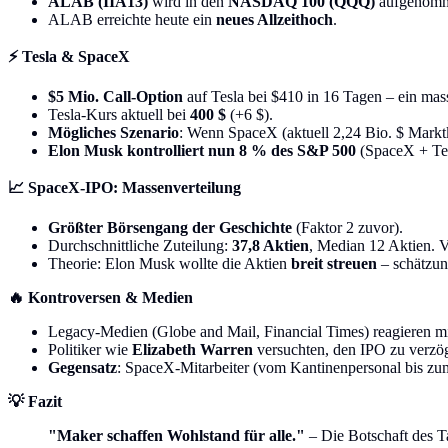
ALAB (IIA13)
wird in den
NASDAQ 100 (QQQ)
aufgenomme
ALAB erreichte heute ein
neues Allzeithoch
.
⚡ Tesla & SpaceX
$5 Mio. Call-Option
auf Tesla bei $410 in 16 Tagen – ein mass
Tesla-Kurs aktuell bei
400 $
(+6 $).
Mögliches Szenario
: Wenn SpaceX (aktuell 2,24 Bio. $ Marktk
Elon Musk kontrolliert nun 8 % des S&P 500
(SpaceX + Tes
📈 SpaceX-IPO: Massenverteilung
Größter Börsengang der Geschichte
(Faktor 2 zuvor).
Durchschnittliche Zuteilung:
37,8 Aktien
, Median 12 Aktien. 
Theorie: Elon Musk wollte die Aktien
breit streuen
– schätzu
🔥 Kontroversen & Medien
Legacy-Medien (Globe and Mail, Financial Times) reagieren m
Politiker wie
Elizabeth Warren
versuchten, den IPO zu verzög
Gegensatz
: SpaceX-Mitarbeiter (vom Kantinenpersonal bis zu
💡 Fazit
"Maker schaffen Wohlstand für alle."
– Die Botschaft des Ta