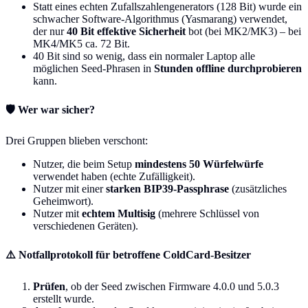
Statt eines echten Zufallszahlengenerators (128 Bit) wurde ein
schwacher Software-Algorithmus (Yasmarang) verwendet,
der nur
40 Bit effektive Sicherheit
bot (bei MK2/MK3) – bei
MK4/MK5 ca. 72 Bit.
40 Bit sind so wenig, dass ein normaler Laptop alle
möglichen Seed-Phrasen in
Stunden offline durchprobieren
kann.
🛡️ Wer war sicher?
Drei Gruppen blieben verschont:
Nutzer, die beim Setup
mindestens 50 Würfelwürfe
verwendet haben (echte Zufälligkeit).
Nutzer mit einer
starken BIP39-Passphrase
(zusätzliches
Geheimwort).
Nutzer mit
echtem Multisig
(mehrere Schlüssel von
verschiedenen Geräten).
⚠️ Notfallprotokoll für betroffene ColdCard-Besitzer
Prüfen
, ob der Seed zwischen Firmware 4.0.0 und 5.0.3
erstellt wurde.