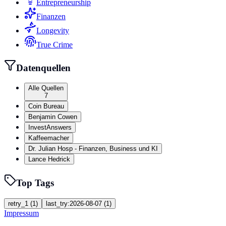
Entrepreneurship
Finanzen
Longevity
True Crime
Datenquellen
Alle Quellen
7
Coin Bureau
Benjamin Cowen
InvestAnswers
Kaffeemacher
Dr. Julian Hosp - Finanzen, Business und KI
Lance Hedrick
Top Tags
retry_1
(
1
)
last_try:2026-08-07
(
1
)
Impressum