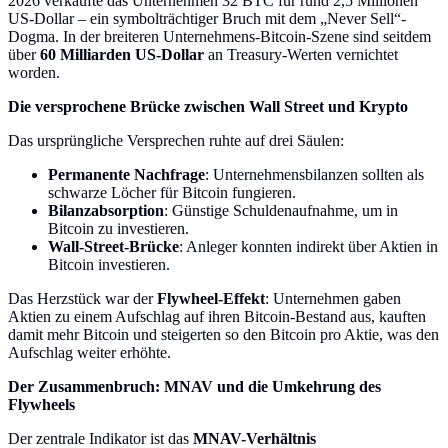
2026 verkaufte das Unternehmen 32 BTC für rund 2,5 Millionen
US-Dollar – ein symbolträchtiger Bruch mit dem „Never Sell“-
Dogma. In der breiteren Unternehmens-Bitcoin-Szene sind seitdem
über
60 Milliarden US-Dollar
an Treasury-Werten vernichtet
worden.
Die versprochene Brücke zwischen Wall Street und Krypto
Das ursprüngliche Versprechen ruhte auf drei Säulen:
Permanente Nachfrage
: Unternehmensbilanzen sollten als
schwarze Löcher für Bitcoin fungieren.
Bilanzabsorption
: Günstige Schuldenaufnahme, um in
Bitcoin zu investieren.
Wall-Street-Brücke
: Anleger konnten indirekt über Aktien in
Bitcoin investieren.
Das Herzstück war der
Flywheel-Effekt
: Unternehmen gaben
Aktien zu einem Aufschlag auf ihren Bitcoin-Bestand aus, kauften
damit mehr Bitcoin und steigerten so den Bitcoin pro Aktie, was den
Aufschlag weiter erhöhte.
Der Zusammenbruch: MNAV und die Umkehrung des
Flywheels
Der zentrale Indikator ist das
MNAV-Verhältnis