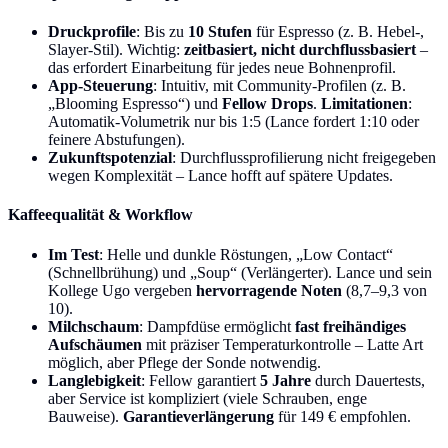
Druckprofile
: Bis zu
10 Stufen
für Espresso (z. B. Hebel-,
Slayer-Stil). Wichtig:
zeitbasiert, nicht durchflussbasiert
–
das erfordert Einarbeitung für jedes neue Bohnenprofil.
App-Steuerung
: Intuitiv, mit Community-Profilen (z. B.
„Blooming Espresso“) und
Fellow Drops
.
Limitationen
:
Automatik-Volumetrik nur bis 1:5 (Lance fordert 1:10 oder
feinere Abstufungen).
Zukunftspotenzial
: Durchflussprofilierung nicht freigegeben
wegen Komplexität – Lance hofft auf spätere Updates.
Kaffeequalität & Workflow
Im Test
: Helle und dunkle Röstungen, „Low Contact“
(Schnellbrühung) und „Soup“ (Verlängerter). Lance und sein
Kollege Ugo vergeben
hervorragende Noten
(8,7–9,3 von
10).
Milchschaum
: Dampfdüse ermöglicht
fast freihändiges
Aufschäumen
mit präziser Temperaturkontrolle – Latte Art
möglich, aber Pflege der Sonde notwendig.
Langlebigkeit
: Fellow garantiert
5 Jahre
durch Dauertests,
aber Service ist kompliziert (viele Schrauben, enge
Bauweise).
Garantieverlängerung
für 149 € empfohlen.