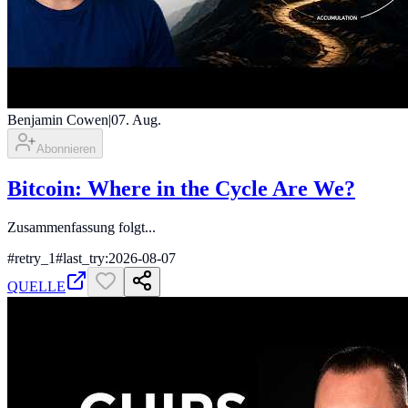
Benjamin Cowen
|
07. Aug.
Abonnieren
Bitcoin: Where in the Cycle Are We?
Zusammenfassung folgt...
#
retry_1
#
last_try:2026-08-07
QUELLE