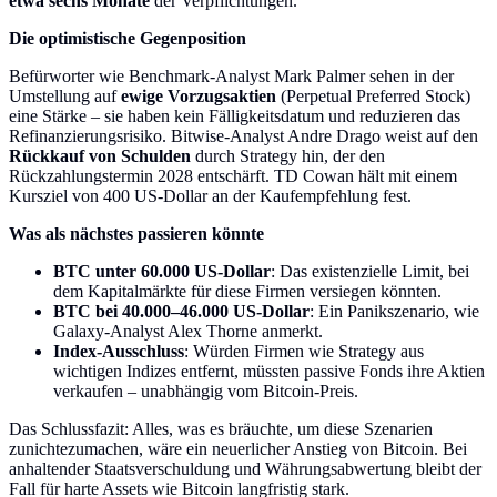
etwa sechs Monate
der Verpflichtungen.
Die optimistische Gegenposition
Befürworter wie Benchmark-Analyst Mark Palmer sehen in der
Umstellung auf
ewige Vorzugsaktien
(Perpetual Preferred Stock)
eine Stärke – sie haben kein Fälligkeitsdatum und reduzieren das
Refinanzierungsrisiko. Bitwise-Analyst Andre Drago weist auf den
Rückkauf von Schulden
durch Strategy hin, der den
Rückzahlungstermin 2028 entschärft. TD Cowan hält mit einem
Kursziel von 400 US-Dollar an der Kaufempfehlung fest.
Was als nächstes passieren könnte
BTC unter 60.000 US-Dollar
: Das existenzielle Limit, bei
dem Kapitalmärkte für diese Firmen versiegen könnten.
BTC bei 40.000–46.000 US-Dollar
: Ein Panikszenario, wie
Galaxy-Analyst Alex Thorne anmerkt.
Index-Ausschluss
: Würden Firmen wie Strategy aus
wichtigen Indizes entfernt, müssten passive Fonds ihre Aktien
verkaufen – unabhängig vom Bitcoin-Preis.
Das Schlussfazit: Alles, was es bräuchte, um diese Szenarien
zunichtezumachen, wäre ein neuerlicher Anstieg von Bitcoin. Bei
anhaltender Staatsverschuldung und Währungsabwertung bleibt der
Fall für harte Assets wie Bitcoin langfristig stark.