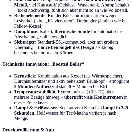
Metall
, viel Kunststoff (Gehäuse, Wassertank, Abtropfschale)
– lookt hochwertig, fühlt sich aber nicht so an wie Vollmetall.
Bedienelemente
: Runder Bildschirm (umstritten wegen
Lesbarkeit), drei „Klaviertasten“, Drehregler (ähnlich wie bei
Fellow-Kessel).
Dampfdüse
: Isoliert,
thermische Sonde
für automatische
Abschaltung, voll beweglich.
Siebträger
: Standard-E61-kompatibel, aber mit großem
Überhang –
Lance bemängelt das Design
als klobig,
besonders bei normalen Körben.
Technische Innovation: „Boosted Boiler“
Kernstück
: Kombination aus Kessel (als Wärmespeicher),
Durchlauferhitzer und aktiv beheiztem Brühkopf – ermöglicht
2 Minuten Aufheizzeit
statt 30+ Minuten bei E61.
Temperaturstabilität
: Extrem präzise (±0,3 °C) über
mehrere Bezüge hinweg –
übertrifft viele Konkurrenten
in
dieser Preisklasse.
Dampf & Heißwasser
: Separat vom Kessel –
Dampf in 3–5
Sekunden
, Heißwasser für Tee/Matcha variiert je nach
Menge.
Druckprofilierung & App