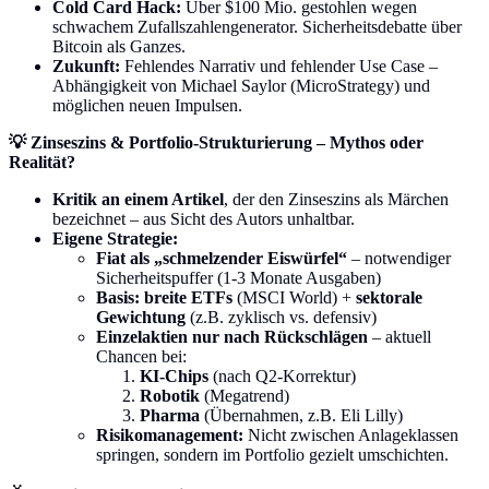
Cold Card Hack:
Über $100 Mio. gestohlen wegen
schwachem Zufallszahlengenerator. Sicherheitsdebatte über
Bitcoin als Ganzes.
Zukunft:
Fehlendes Narrativ und fehlender Use Case –
Abhängigkeit von Michael Saylor (MicroStrategy) und
möglichen neuen Impulsen.
💡 Zinseszins & Portfolio-Strukturierung – Mythos oder
Realität?
Kritik an einem Artikel
, der den Zinseszins als Märchen
bezeichnet – aus Sicht des Autors unhaltbar.
Eigene Strategie:
Fiat als „schmelzender Eiswürfel“
– notwendiger
Sicherheitspuffer (1-3 Monate Ausgaben)
Basis: breite ETFs
(MSCI World) +
sektorale
Gewichtung
(z.B. zyklisch vs. defensiv)
Einzelaktien nur nach Rückschlägen
– aktuell
Chancen bei:
KI-Chips
(nach Q2-Korrektur)
Robotik
(Megatrend)
Pharma
(Übernahmen, z.B. Eli Lilly)
Risikomanagement:
Nicht zwischen Anlageklassen
springen, sondern im Portfolio gezielt umschichten.