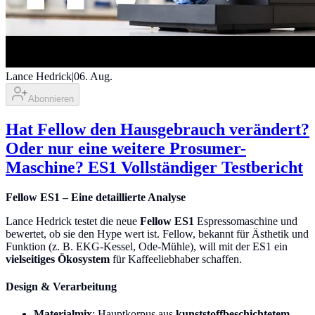
Lance Hedrick
|
06. Aug.
Abonnieren
Hat Fellow den Hausgebrauch verändert?
Oder nur eine weitere Prosumer-
Maschine? ES1 Vollständiger Testbericht
Fellow ES1 – Eine detaillierte Analyse
Lance Hedrick testet die neue
Fellow ES1
Espressomaschine und
bewertet, ob sie den Hype wert ist. Fellow, bekannt für Ästhetik und
Funktion (z. B. EKG-Kessel, Ode-Mühle), will mit der ES1 ein
vielseitiges Ökosystem
für Kaffeeliebhaber schaffen.
Design & Verarbeitung
Materialmix
: Hauptkorpus aus
kunststoffbeschichtetem