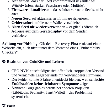
Annehmen
, dass der Seed kompromittiert ist (außer bei
Würfelwürfen, starker Passphrase oder Multisig).
Firmware aktualisieren
– das schützt
nur
neue Seeds, nicht
alte!
Neuen Seed
auf aktualisierter Firmware generieren.
Gelder sofort
auf die neue Wallet verschieben.
Alten Seed nie wieder verwenden
– er gilt als öffentlich.
Adresse auf dem Gerätedisplay
vor dem Senden
verifizieren.
Achtung vor Phishing
: Gib deine Recovery-Phrase nie auf einer
Webseite ein, auch nicht unter dem Vorwand eines „Vulnerability
Checkers“.
🔁 Reaktion von CoinKite und Lehren
CEO NVK entschuldigte sich öffentlich, stoppte den Versand
und vernichtete Lagerbestände mit verwundbarer Firmware.
Der Fehler konnte 5 Jahre unentdeckt bleiben, weil
schlechte
Zufallszahlen keine sichtbaren Symptome
zeigen.
Ähnliche Bugs gab es bereits bei anderen Projekten
(Libbitcoin, Profanity, Trust Wallet) – das Problem ist
systemisch.
💡 Fazit