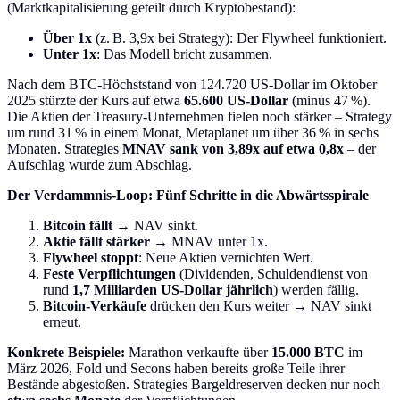
(Marktkapitalisierung geteilt durch Kryptobestand):
Über 1x
(z. B. 3,9x bei Strategy): Der Flywheel funktioniert.
Unter 1x
: Das Modell bricht zusammen.
Nach dem BTC-Höchststand von 124.720 US-Dollar im Oktober
2025 stürzte der Kurs auf etwa
65.600 US-Dollar
(minus 47 %).
Die Aktien der Treasury-Unternehmen fielen noch stärker – Strategy
um rund 31 % in einem Monat, Metaplanet um über 36 % in sechs
Monaten. Strategies
MNAV sank von 3,89x auf etwa 0,8x
– der
Aufschlag wurde zum Abschlag.
Der Verdammnis-Loop: Fünf Schritte in die Abwärtsspirale
Bitcoin fällt
→ NAV sinkt.
Aktie fällt stärker
→ MNAV unter 1x.
Flywheel stoppt
: Neue Aktien vernichten Wert.
Feste Verpflichtungen
(Dividenden, Schuldendienst von
rund
1,7 Milliarden US-Dollar jährlich
) werden fällig.
Bitcoin-Verkäufe
drücken den Kurs weiter → NAV sinkt
erneut.
Konkrete Beispiele:
Marathon verkaufte über
15.000 BTC
im
März 2026, Fold und Secons haben bereits große Teile ihrer
Bestände abgestoßen. Strategies Bargeldreserven decken nur noch