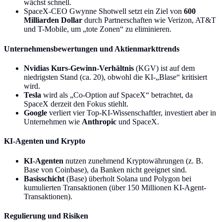
wächst schnell.
SpaceX-CEO Gwynne Shotwell setzt ein Ziel von
600
Milliarden Dollar
durch Partnerschaften wie Verizon, AT&T
und T-Mobile, um „tote Zonen“ zu eliminieren.
Unternehmensbewertungen und Aktienmarkttrends
Nvidias Kurs-Gewinn-Verhältnis
(KGV) ist auf dem
niedrigsten Stand (ca. 20), obwohl die KI-„Blase“ kritisiert
wird.
Tesla
wird als „Co-Option auf SpaceX“ betrachtet, da
SpaceX derzeit den Fokus stiehlt.
Google
verliert vier Top-KI-Wissenschaftler, investiert aber in
Unternehmen wie
Anthropic
und SpaceX.
KI-Agenten und Krypto
KI-Agenten
nutzen zunehmend Kryptowährungen (z. B.
Base von Coinbase), da Banken nicht geeignet sind.
Basisschicht
(Base) überholt Solana und Polygon bei
kumulierten Transaktionen (über 150 Millionen KI-Agent-
Transaktionen).
Regulierung und Risiken