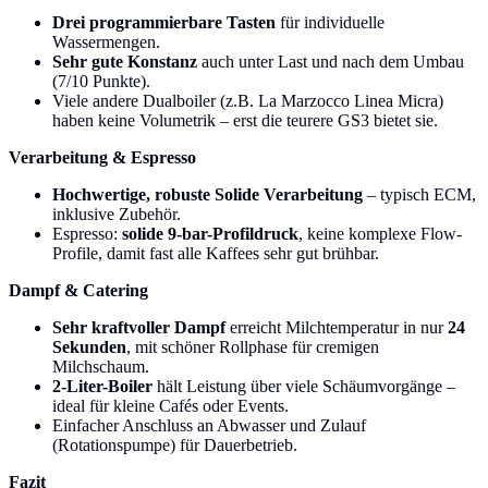
Drei programmierbare Tasten
für individuelle
Wassermengen.
Sehr gute Konstanz
auch unter Last und nach dem Umbau
(7/10 Punkte).
Viele andere Dualboiler (z.B. La Marzocco Linea Micra)
haben keine Volumetrik – erst die teurere GS3 bietet sie.
Verarbeitung & Espresso
Hochwertige, robuste Solide Verarbeitung
– typisch ECM,
inklusive Zubehör.
Espresso:
solide 9-bar-Profildruck
, keine komplexe Flow-
Profile, damit fast alle Kaffees sehr gut brühbar.
Dampf & Catering
Sehr kraftvoller Dampf
erreicht Milchtemperatur in nur
24
Sekunden
, mit schöner Rollphase für cremigen
Milchschaum.
2-Liter-Boiler
hält Leistung über viele Schäumvorgänge –
ideal für kleine Cafés oder Events.
Einfacher Anschluss an Abwasser und Zulauf
(Rotationspumpe) für Dauerbetrieb.
Fazit