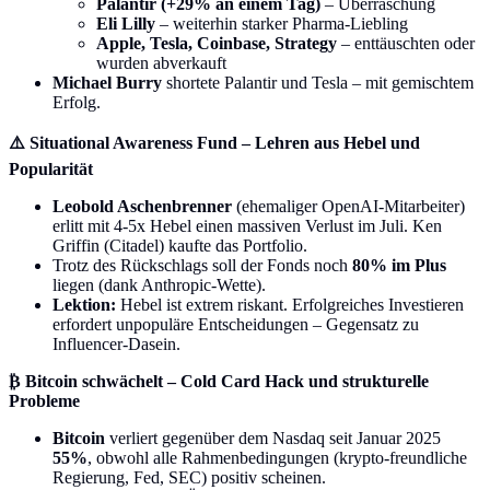
Palantir (+29% an einem Tag)
– Überraschung
Eli Lilly
– weiterhin starker Pharma-Liebling
Apple, Tesla, Coinbase, Strategy
– enttäuschten oder
wurden abverkauft
Michael Burry
shortete Palantir und Tesla – mit gemischtem
Erfolg.
⚠️ Situational Awareness Fund – Lehren aus Hebel und
Popularität
Leobold Aschenbrenner
(ehemaliger OpenAI-Mitarbeiter)
erlitt mit 4-5x Hebel einen massiven Verlust im Juli. Ken
Griffin (Citadel) kaufte das Portfolio.
Trotz des Rückschlags soll der Fonds noch
80% im Plus
liegen (dank Anthropic-Wette).
Lektion:
Hebel ist extrem riskant. Erfolgreiches Investieren
erfordert unpopuläre Entscheidungen – Gegensatz zu
Influencer-Dasein.
₿ Bitcoin schwächelt – Cold Card Hack und strukturelle
Probleme
Bitcoin
verliert gegenüber dem Nasdaq seit Januar 2025
55%
, obwohl alle Rahmenbedingungen (krypto-freundliche
Regierung, Fed, SEC) positiv scheinen.