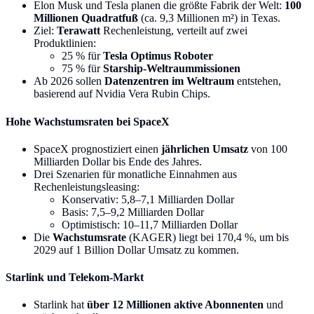
Elon Musk und Tesla planen die größte Fabrik der Welt:
100
Millionen Quadratfuß
(ca. 9,3 Millionen m²) in Texas.
Ziel:
Terawatt
Rechenleistung, verteilt auf zwei
Produktlinien:
25 % für
Tesla Optimus Roboter
75 % für
Starship-Weltraummissionen
Ab 2026 sollen
Datenzentren im Weltraum
entstehen,
basierend auf Nvidia Vera Rubin Chips.
Hohe Wachstumsraten bei SpaceX
SpaceX prognostiziert einen
jährlichen Umsatz
von 100
Milliarden Dollar bis Ende des Jahres.
Drei Szenarien für monatliche Einnahmen aus
Rechenleistungsleasing:
Konservativ: 5,8–7,1 Milliarden Dollar
Basis: 7,5–9,2 Milliarden Dollar
Optimistisch: 10–11,7 Milliarden Dollar
Die
Wachstumsrate
(KAGER) liegt bei 170,4 %, um bis
2029 auf 1 Billion Dollar Umsatz zu kommen.
Starlink und Telekom-Markt
Starlink hat
über 12 Millionen aktive Abonnenten
und