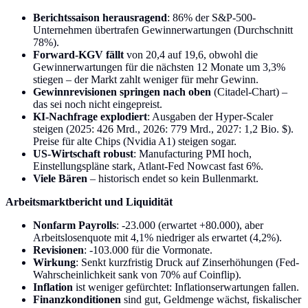
Berichtssaison herausragend
: 86% der S&P-500-
Unternehmen übertrafen Gewinnerwartungen (Durchschnitt
78%).
Forward-KGV fällt
von 20,4 auf 19,6, obwohl die
Gewinnerwartungen für die nächsten 12 Monate um 3,3%
stiegen – der Markt zahlt weniger für mehr Gewinn.
Gewinnrevisionen springen nach oben
(Citadel-Chart) –
das sei noch nicht eingepreist.
KI-Nachfrage explodiert
: Ausgaben der Hyper-Scaler
steigen (2025: 426 Mrd., 2026: 779 Mrd., 2027: 1,2 Bio. $).
Preise für alte Chips (Nvidia A1) steigen sogar.
US-Wirtschaft robust
: Manufacturing PMI hoch,
Einstellungspläne stark, Atlant-Fed Nowcast fast 6%.
Viele Bären
– historisch endet so kein Bullenmarkt.
Arbeitsmarktbericht und Liquidität
Nonfarm Payrolls
: -23.000 (erwartet +80.000), aber
Arbeitslosenquote mit 4,1% niedriger als erwartet (4,2%).
Revisionen
: -103.000 für die Vormonate.
Wirkung
: Senkt kurzfristig Druck auf Zinserhöhungen (Fed-
Wahrscheinlichkeit sank von 70% auf Coinflip).
Inflation
ist weniger gefürchtet: Inflationserwartungen fallen.
Finanzkonditionen
sind gut, Geldmenge wächst, fiskalischer