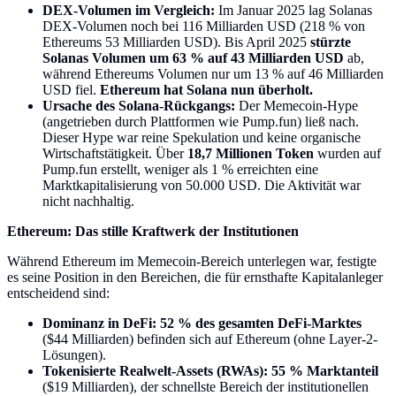
DEX-Volumen im Vergleich:
Im Januar 2025 lag Solanas
DEX-Volumen noch bei 116 Milliarden USD (218 % von
Ethereums 53 Milliarden USD). Bis April 2025
stürzte
Solanas Volumen um 63 % auf 43 Milliarden USD
ab,
während Ethereums Volumen nur um 13 % auf 46 Milliarden
USD fiel.
Ethereum hat Solana nun überholt.
Ursache des Solana-Rückgangs:
Der Memecoin-Hype
(angetrieben durch Plattformen wie Pump.fun) ließ nach.
Dieser Hype war reine Spekulation und keine organische
Wirtschaftstätigkeit. Über
18,7 Millionen Token
wurden auf
Pump.fun erstellt, weniger als 1 % erreichten eine
Marktkapitalisierung von 50.000 USD. Die Aktivität war
nicht nachhaltig.
Ethereum: Das stille Kraftwerk der Institutionen
Während Ethereum im Memecoin-Bereich unterlegen war, festigte
es seine Position in den Bereichen, die für ernsthafte Kapitalanleger
entscheidend sind:
Dominanz in DeFi:
52 % des gesamten DeFi-Marktes
($44 Milliarden) befinden sich auf Ethereum (ohne Layer-2-
Lösungen).
Tokenisierte Realwelt-Assets (RWAs):
55 % Marktanteil
($19 Milliarden), der schnellste Bereich der institutionellen