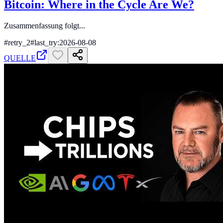
Bitcoin: Where in the Cycle Are We?
Zusammenfassung folgt...
#
retry_2
#
last_try:2026-08-08
QUELLE