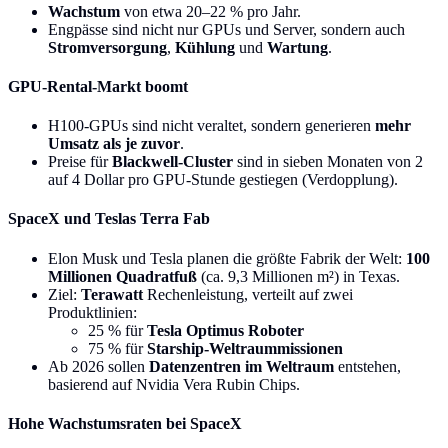
Wachstum
von etwa 20–22 % pro Jahr.
Engpässe sind nicht nur GPUs und Server, sondern auch
Stromversorgung
,
Kühlung
und
Wartung
.
GPU-Rental-Markt boomt
H100-GPUs sind nicht veraltet, sondern generieren
mehr
Umsatz als je zuvor
.
Preise für
Blackwell-Cluster
sind in sieben Monaten von 2
auf 4 Dollar pro GPU-Stunde gestiegen (Verdopplung).
SpaceX und Teslas Terra Fab
Elon Musk und Tesla planen die größte Fabrik der Welt:
100
Millionen Quadratfuß
(ca. 9,3 Millionen m²) in Texas.
Ziel:
Terawatt
Rechenleistung, verteilt auf zwei
Produktlinien:
25 % für
Tesla Optimus Roboter
75 % für
Starship-Weltraummissionen
Ab 2026 sollen
Datenzentren im Weltraum
entstehen,
basierend auf Nvidia Vera Rubin Chips.
Hohe Wachstumsraten bei SpaceX