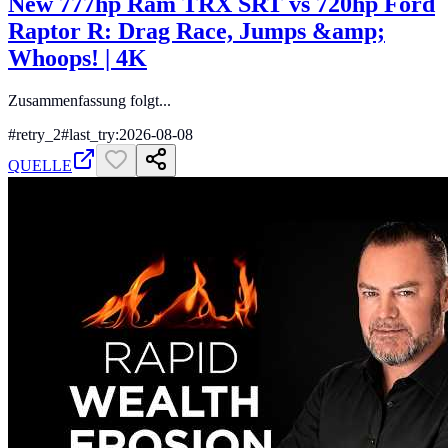
New 777hp Ram TRX SRT vs 720hp Ford
Raptor R: Drag Race, Jumps &amp;
Whoops! | 4K
Zusammenfassung folgt...
#
retry_2
#
last_try:2026-08-08
QUELLE