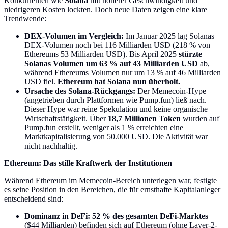
Konkurrenten wie
Solana
mit höherer Geschwindigkeit und
niedrigeren Kosten lockten. Doch neue Daten zeigen eine klare
Trendwende:
DEX-Volumen im Vergleich:
Im Januar 2025 lag Solanas
DEX-Volumen noch bei 116 Milliarden USD (218 % von
Ethereums 53 Milliarden USD). Bis April 2025
stürzte
Solanas Volumen um 63 % auf 43 Milliarden USD
ab,
während Ethereums Volumen nur um 13 % auf 46 Milliarden
USD fiel.
Ethereum hat Solana nun überholt.
Ursache des Solana-Rückgangs:
Der Memecoin-Hype
(angetrieben durch Plattformen wie Pump.fun) ließ nach.
Dieser Hype war reine Spekulation und keine organische
Wirtschaftstätigkeit. Über
18,7 Millionen Token
wurden auf
Pump.fun erstellt, weniger als 1 % erreichten eine
Marktkapitalisierung von 50.000 USD. Die Aktivität war
nicht nachhaltig.
Ethereum: Das stille Kraftwerk der Institutionen
Während Ethereum im Memecoin-Bereich unterlegen war, festigte
es seine Position in den Bereichen, die für ernsthafte Kapitalanleger
entscheidend sind:
Dominanz in DeFi:
52 % des gesamten DeFi-Marktes
($44 Milliarden) befinden sich auf Ethereum (ohne Layer-2-