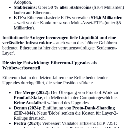
Adoption.
Stablecoins:
Über
50 % aller Stablecoins
($164 Milliarden)
laufen auf Ethereum.
ETFs:
Ethereum-basierte ETFs verwalten
$16,6 Milliarden
– weit vor der Konkurrenz von Multi-Asset-ETFs (unter $5
Milliarden).
Institutionelle Anleger bevorzugen tiefe Liquidität und eine
verlässliche Infrastruktur
– auch wenn dies höhere Gebühren
bedeutet. Ethereum ist hier der vertrauenswürdigste 'Settlement-
Layer'.
Die stetige Entwicklung: Ethereum-Upgrades als
Wettbewerbsvorteil
Ethereum hat in den letzten Jahren eine Reihe bedeutender
Upgrades durchgeführt, die seine Position stärken:
The Merge (2022):
Der Übergang von Proof-of-Work zu
Proof-of-Stake
, ein Meilenstein der Computergeschichte.
Keine Ausfallzeit
während des Upgrades.
Denun (2024):
Einführung von
Proto-Dank-Sharding
(EIP-4844)
. Neue 'Blobs' senken die Kosten für Layer-2-
Rollups drastisch.
Pectra (2024):
Verbessert Validator-Effizienz (EIP-7251: