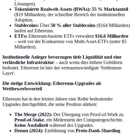
Lösungen).
Tokenisierte Realwelt-Assets (RWAs):
55 % Marktanteil
($19 Milliarden), der schnellste Bereich der institutionellen
Adoption.
Stablecoins:
Über
50 % aller Stablecoins
($164 Milliarden)
laufen auf Ethereum.
ETFs:
Ethereum-basierte ETFs verwalten
$16,6 Milliarden
– weit vor der Konkurrenz von Multi-Asset-ETFs (unter $5
Milliarden).
Institutionelle Anleger bevorzugen tiefe Liquidität und eine
verlässliche Infrastruktur
– auch wenn dies höhere Gebühren
bedeutet. Ethereum ist hier der vertrauenswürdigste 'Settlement-
Layer'.
Die stetige Entwicklung: Ethereum-Upgrades als
Wettbewerbsvorteil
Ethereum hat in den letzten Jahren eine Reihe bedeutender
Upgrades durchgeführt, die seine Position stärken:
The Merge (2022):
Der Übergang von Proof-of-Work zu
Proof-of-Stake
, ein Meilenstein der Computergeschichte.
Keine Ausfallzeit
während des Upgrades.
Denun (2024):
Einführung von
Proto-Dank-Sharding