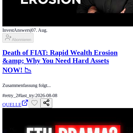
InvestAnswers
|
07. Aug.
Abonnieren
Death of FIAT: Rapid Wealth Erosion
&amp; Why You Need Hard Assets
NOW! 📉
Zusammenfassung folgt...
#
retry_2
#
last_try:2026-08-08
QUELLE