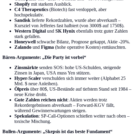
Shopify
mit starkem Ausblick.
C4 Therapeutics
(Biotech) fast verdoppelt, aber
hochspekulativ.
Sandisk
lieferte Rekordzahlen, wurde aber abverkauft –
Kursziel von Jefferies fast halbiert (von 3000$ auf 1750$).
Western Digital
und
SK Hynix
ebenfalls trotz guter Zahlen
stark gefallen.
Honeywell
schwache Bilanz, Prognose gekappt, Aktie -20%.
Zalando
und
Figma
(hohe operative Kosten) enttäuschten.
Bären-Argumente: „Die Party ist vorbei“
Zinsmärkte
senden SOS: hohe US-Schulden, steigende
Zinsen in Japan, USA muss Yen stützen.
Hyper-Scaler
verschulden sich immer weiter (Alphabet 25
Mrd. $ neue Anleihen).
Ölpreis
über 80$, US-Bestände auf tiefstem Stand seit 1984 –
neue Krise droht.
Gute Zahlen reichen nicht
: Aktien werden trotz
Rekordergebnissen abverkauft – Forward-KGV fällt,
während Gewinnerwartungen steigen.
Spekulation
: SP-Call-Optionen schießen weiter nach oben –
toxische Mischung.
Bullen-Argumente: „Skepsis ist das beste Fundament“