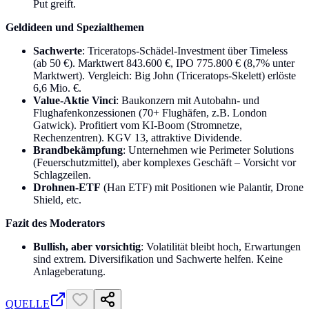
Put greift.
Geldideen und Spezialthemen
Sachwerte
: Triceratops-Schädel-Investment über Timeless
(ab 50 €). Marktwert 843.600 €, IPO 775.800 € (8,7% unter
Marktwert). Vergleich: Big John (Triceratops-Skelett) erlöste
6,6 Mio. €.
Value-Aktie Vinci
: Baukonzern mit Autobahn- und
Flughafenkonzessionen (70+ Flughäfen, z.B. London
Gatwick). Profitiert vom KI-Boom (Stromnetze,
Rechenzentren). KGV 13, attraktive Dividende.
Brandbekämpfung
: Unternehmen wie Perimeter Solutions
(Feuerschutzmittel), aber komplexes Geschäft – Vorsicht vor
Schlagzeilen.
Drohnen-ETF
(Han ETF) mit Positionen wie Palantir, Drone
Shield, etc.
Fazit des Moderators
Bullish, aber vorsichtig
: Volatilität bleibt hoch, Erwartungen
sind extrem. Diversifikation und Sachwerte helfen. Keine
Anlageberatung.
QUELLE