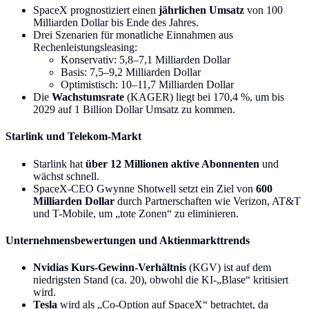
SpaceX prognostiziert einen
jährlichen Umsatz
von 100
Milliarden Dollar bis Ende des Jahres.
Drei Szenarien für monatliche Einnahmen aus
Rechenleistungsleasing:
Konservativ: 5,8–7,1 Milliarden Dollar
Basis: 7,5–9,2 Milliarden Dollar
Optimistisch: 10–11,7 Milliarden Dollar
Die
Wachstumsrate
(KAGER) liegt bei 170,4 %, um bis
2029 auf 1 Billion Dollar Umsatz zu kommen.
Starlink und Telekom-Markt
Starlink hat
über 12 Millionen aktive Abonnenten
und
wächst schnell.
SpaceX-CEO Gwynne Shotwell setzt ein Ziel von
600
Milliarden Dollar
durch Partnerschaften wie Verizon, AT&T
und T-Mobile, um „tote Zonen“ zu eliminieren.
Unternehmensbewertungen und Aktienmarkttrends
Nvidias Kurs-Gewinn-Verhältnis
(KGV) ist auf dem
niedrigsten Stand (ca. 20), obwohl die KI-„Blase“ kritisiert
wird.
Tesla
wird als „Co-Option auf SpaceX“ betrachtet, da