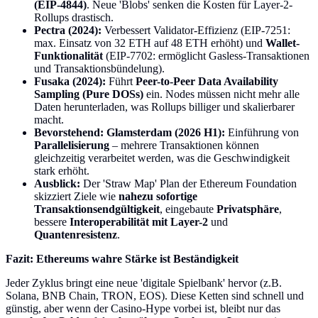
(EIP-4844)
. Neue 'Blobs' senken die Kosten für Layer-2-
Rollups drastisch.
Pectra (2024):
Verbessert Validator-Effizienz (EIP-7251:
max. Einsatz von 32 ETH auf 48 ETH erhöht) und
Wallet-
Funktionalität
(EIP-7702: ermöglicht Gasless-Transaktionen
und Transaktionsbündelung).
Fusaka (2024):
Führt
Peer-to-Peer Data Availability
Sampling (Pure DOSs)
ein. Nodes müssen nicht mehr alle
Daten herunterladen, was Rollups billiger und skalierbarer
macht.
Bevorstehend: Glamsterdam (2026 H1):
Einführung von
Parallelisierung
– mehrere Transaktionen können
gleichzeitig verarbeitet werden, was die Geschwindigkeit
stark erhöht.
Ausblick:
Der 'Straw Map' Plan der Ethereum Foundation
skizziert Ziele wie
nahezu sofortige
Transaktionsendgültigkeit
, eingebaute
Privatsphäre
,
bessere
Interoperabilität mit Layer-2
und
Quantenresistenz
.
Fazit: Ethereums wahre Stärke ist Beständigkeit
Jeder Zyklus bringt eine neue 'digitale Spielbank' hervor (z.B.
Solana, BNB Chain, TRON, EOS). Diese Ketten sind schnell und
günstig, aber wenn der Casino-Hype vorbei ist, bleibt nur das