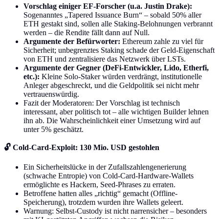
Vorschlag einiger EF-Forscher (u.a. Justin Drake):
Sogenanntes „Tapered Issuance Burn“ – sobald 50% aller
ETH gestakt sind, sollen alle Staking-Belohnungen verbrannt
werden – die Rendite fällt dann auf Null.
Argumente der Befürworter:
Ethereum zahle zu viel für
Sicherheit; unbegrenztes Staking schade der Geld-Eigenschaft
von ETH und zentralisiere das Netzwerk über LSTs.
Argumente der Gegner (DeFi-Entwickler, Lido, Etherfi,
etc.):
Kleine Solo-Staker würden verdrängt, institutionelle
Anleger abgeschreckt, und die Geldpolitik sei nicht mehr
vertrauenswürdig.
Fazit der Moderatoren: Der Vorschlag ist technisch
interessant, aber politisch tot – alle wichtigen Builder lehnen
ihn ab. Die Wahrscheinlichkeit einer Umsetzung wird auf
unter 5% geschätzt.
🔓 Cold-Card-Exploit: 130 Mio. USD gestohlen
Ein Sicherheitslücke in der Zufallszahlengenerierung
(schwache Entropie) von Cold-Card-Hardware-Wallets
ermöglichte es Hackern, Seed-Phrases zu erraten.
Betroffene hatten alles „richtig“ gemacht (Offline-
Speicherung), trotzdem wurden ihre Wallets geleert.
Warnung: Selbst-Custody ist nicht narrensicher – besonders