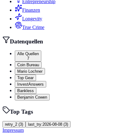
Entrepreneurship
Finanzen
Longevity
True Crime
Datenquellen
Alle Quellen
7
Coin Bureau
Mario Lochner
Top Gear
InvestAnswers
Bankless
Benjamin Cowen
Top Tags
retry_2
(
3
)
last_try:2026-08-08
(
3
)
Impressum