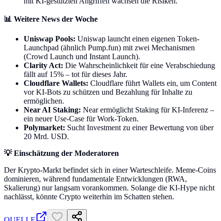
mit KI-gestützten Angriffen wachsen die Risiken.
📊 Weitere News der Woche
Uniswap Pools:
Uniswap launcht einen eigenen Token-
Launchpad (ähnlich Pump.fun) mit zwei Mechanismen
(Crowd Launch und Instant Launch).
Clarity Act:
Die Wahrscheinlichkeit für eine Verabschiedung
fällt auf 15% – tot für dieses Jahr.
Cloudflare Wallets:
Cloudflare führt Wallets ein, um Content
vor KI-Bots zu schützen und Bezahlung für Inhalte zu
ermöglichen.
Near AI Staking:
Near ermöglicht Staking für KI-Inferenz –
ein neuer Use-Case für Work-Token.
Polymarket:
Sucht Investment zu einer Bewertung von über
20 Mrd. USD.
💡 Einschätzung der Moderatoren
Der Krypto-Markt befindet sich in einer Warteschleife. Meme-Coins
dominieren, während fundamentale Entwicklungen (RWA,
Skalierung) nur langsam vorankommen. Solange die KI-Hype nicht
nachlässt, könnte Crypto weiterhin im Schatten stehen.
QUELLE