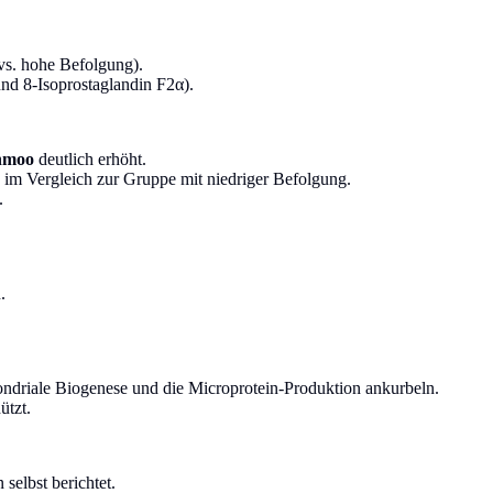
vs. hohe Befolgung).
nd 8-Isoprostaglandin F2α).
hmoo
deutlich erhöht.
im Vergleich zur Gruppe mit niedriger Befolgung.
.
.
hondriale Biogenese und die Microprotein-Produktion ankurbeln.
ützt.
selbst berichtet.