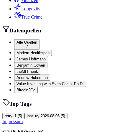
Finanzen
Longevity
True Crime
Datenquellen
Alle Quellen
7
Modern Healthspan
James Hoffmann
Benjamin Cowen
theMITmonk
Andrew Huberman
Value Investing with Sven Carlin, Ph.D.
Bitcoin2Go
Top Tags
retry_1
(
5
)
last_try:2026-08-06
(
5
)
Impressum
©
2026
BitStern GbR