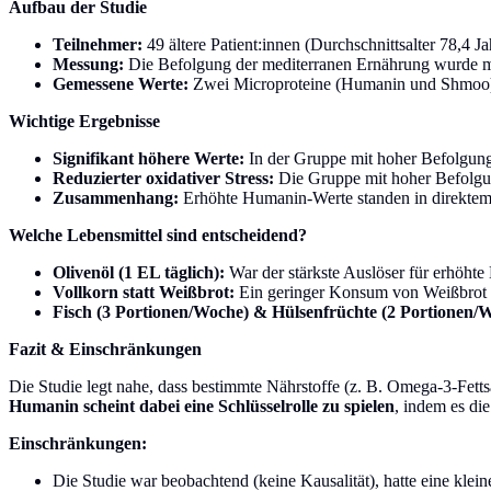
Aufbau der Studie
Teilnehmer:
49 ältere Patient:innen (Durchschnittsalter 78,4 J
Messung:
Die Befolgung der mediterranen Ernährung wurde mit
Gemessene Werte:
Zwei Microproteine (Humanin und Shmoo) s
Wichtige Ergebnisse
Signifikant höhere Werte:
In der Gruppe mit hoher Befolgung
Reduzierter oxidativer Stress:
Die Gruppe mit hoher Befolgu
Zusammenhang:
Erhöhte Humanin-Werte standen in direktem
Welche Lebensmittel sind entscheidend?
Olivenöl (1 EL täglich):
War der stärkste Auslöser für erhöh
Vollkorn statt Weißbrot:
Ein geringer Konsum von Weißbrot (
Fisch (3 Portionen/Woche) & Hülsenfrüchte (2 Portionen/
Fazit & Einschränkungen
Die Studie legt nahe, dass bestimmte Nährstoffe (z. B. Omega-3-Fett
Humanin scheint dabei eine Schlüsselrolle zu spielen
, indem es di
Einschränkungen:
Die Studie war beobachtend (keine Kausalität), hatte eine klei