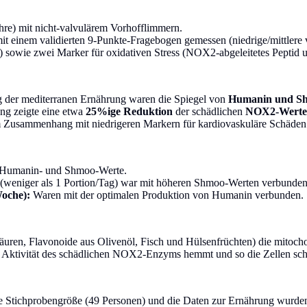
ahre) mit nicht-valvulärem Vorhofflimmern.
 einem validierten 9-Punkte-Fragebogen gemessen (niedrige/mittlere 
owie zwei Marker für oxidativen Stress (NOX2-abgeleitetes Peptid u
 der mediterranen Ernährung waren die Spiegel von
Humanin und S
ng zeigte eine etwa
25%ige Reduktion
der schädlichen
NOX2-Werte
 Zusammenhang mit niedrigeren Markern für kardiovaskuläre Schäden
te Humanin- und Shmoo-Werte.
weniger als 1 Portion/Tag) war mit höheren Shmoo-Werten verbunden
Woche):
Waren mit der optimalen Produktion von Humanin verbunden.
säuren, Flavonoide aus Olivenöl, Fisch und Hülsenfrüchten) die mitoc
e Aktivität des schädlichen NOX2-Enzyms hemmt und so die Zellen sch
ne Stichprobengröße (49 Personen) und die Daten zur Ernährung wurden 