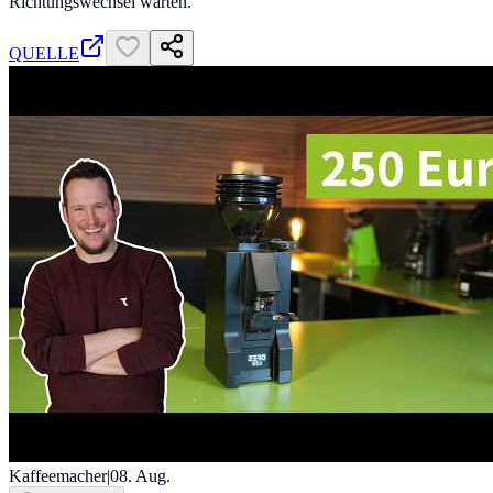
Richtungswechsel warten.
QUELLE
Kaffeemacher
|
08. Aug.