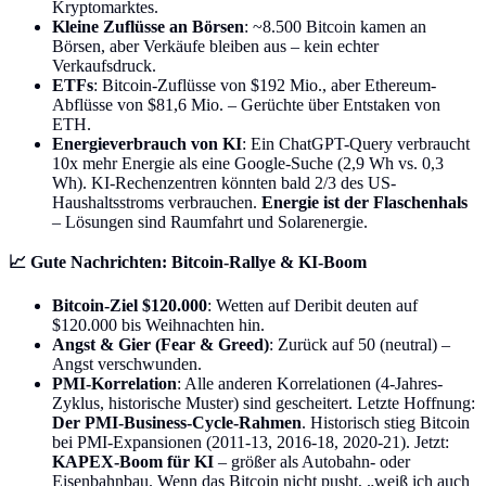
Kryptomarktes.
Kleine Zuflüsse an Börsen
: ~8.500 Bitcoin kamen an
Börsen, aber Verkäufe bleiben aus – kein echter
Verkaufsdruck.
ETFs
: Bitcoin-Zuflüsse von $192 Mio., aber Ethereum-
Abflüsse von $81,6 Mio. – Gerüchte über Entstaken von
ETH.
Energieverbrauch von KI
: Ein ChatGPT-Query verbraucht
10x mehr Energie als eine Google-Suche (2,9 Wh vs. 0,3
Wh). KI-Rechenzentren könnten bald 2/3 des US-
Haushaltsstroms verbrauchen.
Energie ist der Flaschenhals
– Lösungen sind Raumfahrt und Solarenergie.
📈 Gute Nachrichten: Bitcoin-Rallye & KI-Boom
Bitcoin-Ziel $120.000
: Wetten auf Deribit deuten auf
$120.000 bis Weihnachten hin.
Angst & Gier (Fear & Greed)
: Zurück auf 50 (neutral) –
Angst verschwunden.
PMI-Korrelation
: Alle anderen Korrelationen (4-Jahres-
Zyklus, historische Muster) sind gescheitert. Letzte Hoffnung:
Der PMI-Business-Cycle-Rahmen
. Historisch stieg Bitcoin
bei PMI-Expansionen (2011-13, 2016-18, 2020-21). Jetzt:
KAPEX-Boom für KI
– größer als Autobahn- oder
Eisenbahnbau. Wenn das Bitcoin nicht pusht, „weiß ich auch