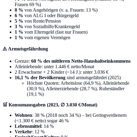
Frauen 69 %)
8 %
von Angehörigen (v. a. Frauen: 13 %)
6 %
von ALG I oder Bürgergeld
5 %
von Rente/Pension
3 %
von Sozialhilfe/Krankengeld
1 %
vom Elterngeld (fast nur Frauen)
1 %
vom eigenen Vermögen
⚠️ Armutsgefährdung
Grenze:
60 % des mittleren Netto-Haushaltseinkommens
Alleinlebende: unter 1.446 € netto/Monat
2 Erwachsene + 2 Kinder (<14 J.): unter 3.036 €
16,1 % der Bevölkerung
sind armutsgefährdet (2025)
Höchste Quoten: Arbeitslose (64,9 %), Alleinlebende
(30,9 %), Alleinerziehende (28,7 %), Ruheständler
(19,1 %)
🛒 Konsumausgaben (2023, ∅ 3.030 €/Monat)
Wohnen
: 38 % (2018 noch 34 %) – bei Geringverdienern
(<1.300 € netto) sogar 46 %
Lebensmittel
: 14 %
Verkehr
: 12 %