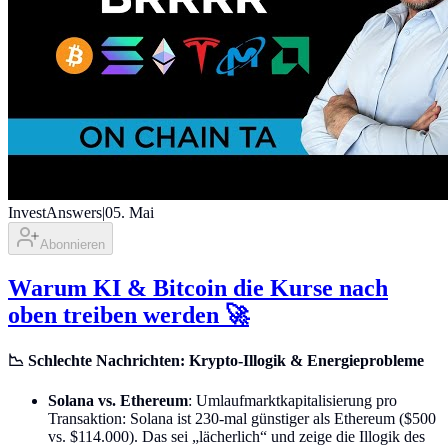
InvestAnswers
|
05. Mai
Abonnieren
Warum KI & Bitcoin die Kurse nach
oben treiben werden 🚀
📉 Schlechte Nachrichten: Krypto-Illogik & Energieprobleme
Solana vs. Ethereum
: Umlaufmarktkapitalisierung pro
Transaktion: Solana ist 230-mal günstiger als Ethereum ($500
vs. $114.000). Das sei „lächerlich“ und zeige die Illogik des