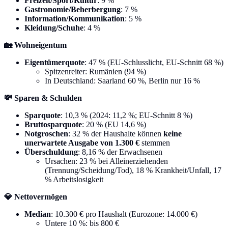
Freizeit/Sport/Kultur
: 9 %
Gastronomie/Beherbergung
: 7 %
Information/Kommunikation
: 5 %
Kleidung/Schuhe
: 4 %
🏡 Wohneigentum
Eigentümerquote
: 47 % (EU-Schlusslicht, EU-Schnitt 68 %)
Spitzenreiter: Rumänien (94 %)
In Deutschland: Saarland 60 %, Berlin nur 16 %
💸 Sparen & Schulden
Sparquote
: 10,3 % (2024: 11,2 %; EU-Schnitt 8 %)
Bruttosparquote
: 20 % (EU 14,6 %)
Notgroschen
: 32 % der Haushalte können
keine
unerwartete Ausgabe von 1.300 €
stemmen
Überschuldung
: 8,16 % der Erwachsenen
Ursachen: 23 % bei Alleinerziehenden
(Trennung/Scheidung/Tod), 18 % Krankheit/Unfall, 17
% Arbeitslosigkeit
💎 Nettovermögen
Median
: 10.300 € pro Haushalt (Eurozone: 14.000 €)
Untere 10 %: bis 800 €