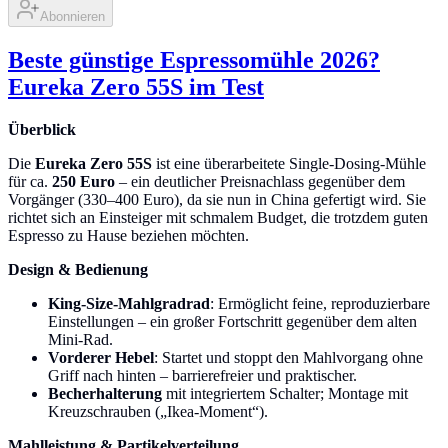
Abonnieren
Beste günstige Espressomühle 2026?
Eureka Zero 55S im Test
Überblick
Die
Eureka Zero 55S
ist eine überarbeitete Single-Dosing-Mühle
für ca.
250 Euro
– ein deutlicher Preisnachlass gegenüber dem
Vorgänger (330–400 Euro), da sie nun in China gefertigt wird. Sie
richtet sich an Einsteiger mit schmalem Budget, die trotzdem guten
Espresso zu Hause beziehen möchten.
Design & Bedienung
King-Size-Mahlgradrad
: Ermöglicht feine, reproduzierbare
Einstellungen – ein großer Fortschritt gegenüber dem alten
Mini-Rad.
Vorderer Hebel
: Startet und stoppt den Mahlvorgang ohne
Griff nach hinten – barrierefreier und praktischer.
Becherhalterung
mit integriertem Schalter; Montage mit
Kreuzschrauben („Ikea-Moment“).
Mahlleistung & Partikelverteilung