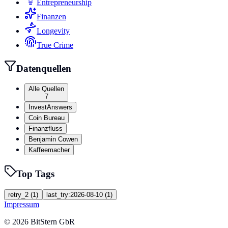
Entrepreneurship
Finanzen
Longevity
True Crime
Datenquellen
Alle Quellen
7
InvestAnswers
Coin Bureau
Finanzfluss
Benjamin Cowen
Kaffeemacher
Top Tags
retry_2
(
1
)
last_try:2026-08-10
(
1
)
Impressum
©
2026
BitStern GbR