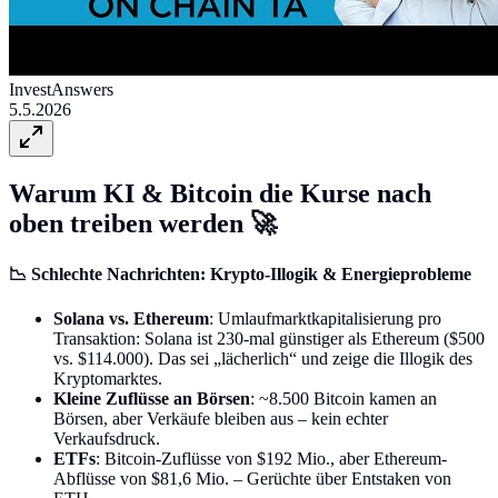
InvestAnswers
5.5.2026
Warum KI & Bitcoin die Kurse nach
oben treiben werden 🚀
📉 Schlechte Nachrichten: Krypto-Illogik & Energieprobleme
Solana vs. Ethereum
: Umlaufmarktkapitalisierung pro
Transaktion: Solana ist 230-mal günstiger als Ethereum ($500
vs. $114.000). Das sei „lächerlich“ und zeige die Illogik des
Kryptomarktes.
Kleine Zuflüsse an Börsen
: ~8.500 Bitcoin kamen an
Börsen, aber Verkäufe bleiben aus – kein echter
Verkaufsdruck.
ETFs
: Bitcoin-Zuflüsse von $192 Mio., aber Ethereum-
Abflüsse von $81,6 Mio. – Gerüchte über Entstaken von