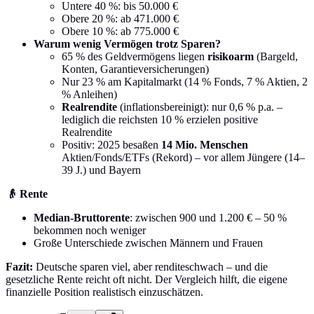
Untere 40 %: bis 50.000 €
Obere 20 %: ab 471.000 €
Obere 10 %: ab 775.000 €
Warum wenig Vermögen trotz Sparen?
65 % des Geldvermögens liegen
risikoarm
(Bargeld,
Konten, Garantieversicherungen)
Nur 23 % am Kapitalmarkt (14 % Fonds, 7 % Aktien, 2
% Anleihen)
Realrendite
(inflationsbereinigt): nur 0,6 % p.a. –
lediglich die reichsten 10 % erzielen positive
Realrendite
Positiv: 2025 besaßen
14 Mio. Menschen
Aktien/Fonds/ETFs (Rekord) – vor allem Jüngere (14–
39 J.) und Bayern
👴 Rente
Median-Bruttorente
: zwischen 900 und 1.200 € – 50 %
bekommen noch weniger
Große Unterschiede zwischen Männern und Frauen
Fazit:
Deutsche sparen viel, aber renditeschwach – und die
gesetzliche Rente reicht oft nicht. Der Vergleich hilft, die eigene
finanzielle Position realistisch einzuschätzen.