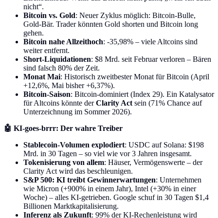
nicht“.
Bitcoin vs. Gold
: Neuer Zyklus möglich: Bitcoin-Bulle,
Gold-Bär. Trader könnten Gold shorten und Bitcoin long
gehen.
Bitcoin nahe Allzeithoch
: -35,98% – viele Altcoins sind
weiter entfernt.
Short-Liquidationen
: $8 Mrd. seit Februar verloren – Bären
sind falsch 80% der Zeit.
Monat Mai
: Historisch zweitbester Monat für Bitcoin (April
+12,6%, Mai bisher +6,37%).
Bitcoin-Saison
: Bitcoin-dominiert (Index 29). Ein Katalysator
für Altcoins könnte der
Clarity Act
sein (71% Chance auf
Unterzeichnung im Sommer 2026).
🤖 KI-goes-brrr: Der wahre Treiber
Stablecoin-Volumen explodiert
: USDC auf Solana: $198
Mrd. in 30 Tagen – so viel wie vor 3 Jahren insgesamt.
Tokenisierung von allem
: Häuser, Vermögenswerte – der
Clarity Act wird das beschleunigen.
S&P 500: KI treibt Gewinnerwartungen
: Unternehmen
wie Micron (+900% in einem Jahr), Intel (+30% in einer
Woche) – alles KI-getrieben. Google schuf in 30 Tagen $1,4
Billionen Marktkapitalisierung.
Inferenz als Zukunft
: 99% der KI-Rechenleistung wird