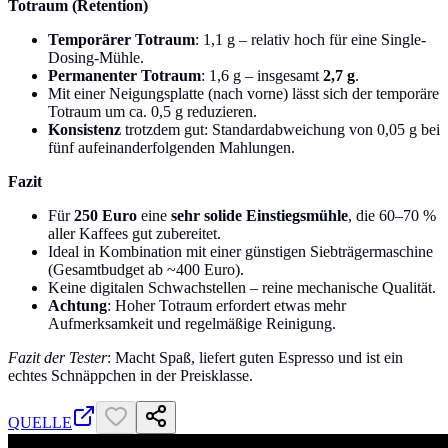
Totraum (Retention)
Temporärer Totraum
: 1,1 g – relativ hoch für eine Single-
Dosing-Mühle.
Permanenter Totraum
: 1,6 g – insgesamt
2,7 g
.
Mit einer Neigungsplatte (nach vorne) lässt sich der temporäre
Totraum um ca. 0,5 g reduzieren.
Konsistenz
trotzdem gut: Standardabweichung von 0,05 g bei
fünf aufeinanderfolgenden Mahlungen.
Fazit
Für
250 Euro
eine
sehr solide Einstiegsmühle
, die 60–70 %
aller Kaffees gut zubereitet.
Ideal in Kombination mit einer günstigen Siebträgermaschine
(Gesamtbudget ab ~400 Euro).
Keine digitalen Schwachstellen – reine mechanische Qualität.
Achtung
: Hoher Totraum erfordert etwas mehr
Aufmerksamkeit und regelmäßige Reinigung.
Fazit der Tester
: Macht Spaß, liefert guten Espresso und ist ein
echtes Schnäppchen in der Preisklasse.
QUELLE