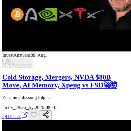
InvestAnswers
|
09. Aug.
Abonnieren
Cold Storage, Mergers, NVDA $80B
Move, AI Memory, Xpeng vs FSD🚀🤯
Zusammenfassung folgt...
#
retry_2
#
last_try:2026-08-10
QUELLE