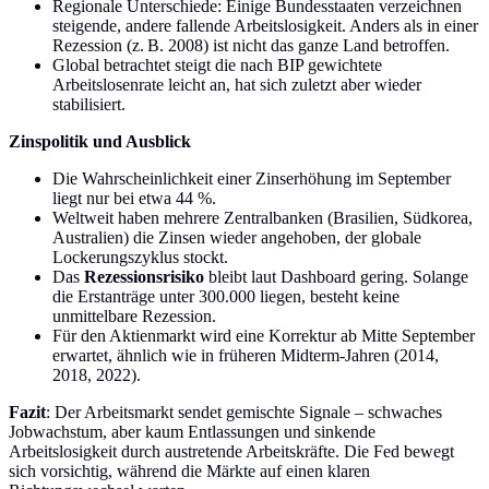
Regionale Unterschiede: Einige Bundesstaaten verzeichnen
steigende, andere fallende Arbeitslosigkeit. Anders als in einer
Rezession (z. B. 2008) ist nicht das ganze Land betroffen.
Global betrachtet steigt die nach BIP gewichtete
Arbeitslosenrate leicht an, hat sich zuletzt aber wieder
stabilisiert.
Zinspolitik und Ausblick
Die Wahrscheinlichkeit einer Zinserhöhung im September
liegt nur bei etwa 44 %.
Weltweit haben mehrere Zentralbanken (Brasilien, Südkorea,
Australien) die Zinsen wieder angehoben, der globale
Lockerungszyklus stockt.
Das
Rezessionsrisiko
bleibt laut Dashboard gering. Solange
die Erstanträge unter 300.000 liegen, besteht keine
unmittelbare Rezession.
Für den Aktienmarkt wird eine Korrektur ab Mitte September
erwartet, ähnlich wie in früheren Midterm-Jahren (2014,
2018, 2022).
Fazit
: Der Arbeitsmarkt sendet gemischte Signale – schwaches
Jobwachstum, aber kaum Entlassungen und sinkende
Arbeitslosigkeit durch austretende Arbeitskräfte. Die Fed bewegt
sich vorsichtig, während die Märkte auf einen klaren