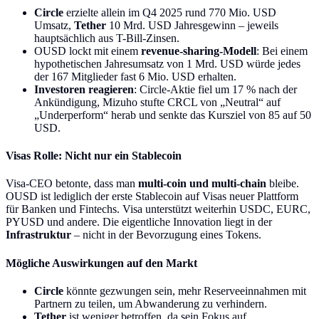
Circle
erzielte allein im Q4 2025 rund 770 Mio. USD
Umsatz,
Tether
10 Mrd. USD Jahresgewinn – jeweils
hauptsächlich aus T-Bill-Zinsen.
OUSD lockt mit einem
revenue-sharing-Modell
: Bei einem
hypothetischen Jahresumsatz von 1 Mrd. USD würde jedes
der 167 Mitglieder fast 6 Mio. USD erhalten.
Investoren reagieren
: Circle-Aktie fiel um 17 % nach der
Ankündigung, Mizuho stufte CRCL von „Neutral“ auf
„Underperform“ herab und senkte das Kursziel von 85 auf 50
USD.
Visas Rolle: Nicht nur ein Stablecoin
Visa-CEO betonte, dass man
multi-coin und multi-chain
bleibe.
OUSD ist lediglich der erste Stablecoin auf Visas neuer Plattform
für Banken und Fintechs. Visa unterstützt weiterhin USDC, EURC,
PYUSD und andere. Die eigentliche Innovation liegt in der
Infrastruktur
– nicht in der Bevorzugung eines Tokens.
Mögliche Auswirkungen auf den Markt
Circle
könnte gezwungen sein, mehr Reserveeinnahmen mit
Partnern zu teilen, um Abwanderung zu verhindern.
Tether
ist weniger betroffen, da sein Fokus auf