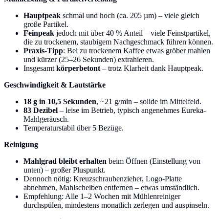
Hauptpeak
schmal und hoch (ca. 205 µm) – viele gleich
große Partikel.
Feinpeak
jedoch mit über 40 % Anteil – viele Feinstpartikel,
die zu trockenem, staubigem Nachgeschmack führen können.
Praxis-Tipp
: Bei zu trockenem Kaffee etwas gröber mahlen
und kürzer (25–26 Sekunden) extrahieren.
Insgesamt
körperbetont
– trotz Klarheit dank Hauptpeak.
Geschwindigkeit & Lautstärke
18 g in 10,5 Sekunden
, ~21 g/min – solide im Mittelfeld.
83 Dezibel
– leise im Betrieb, typisch angenehmes Eureka-
Mahlgeräusch.
Temperaturstabil über 5 Bezüge.
Reinigung
Mahlgrad bleibt erhalten
beim Öffnen (Einstellung von
unten) – großer Pluspunkt.
Dennoch nötig: Kreuzschraubenzieher, Logo-Platte
abnehmen, Mahlscheiben entfernen – etwas umständlich.
Empfehlung: Alle 1–2 Wochen mit Mühlenreiniger
durchspülen, mindestens monatlich zerlegen und auspinseln.