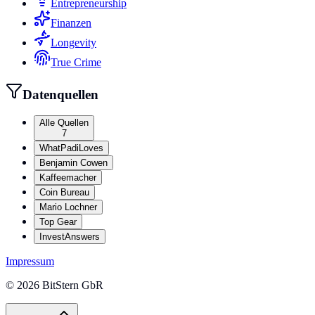
Entrepreneurship
Finanzen
Longevity
True Crime
Datenquellen
Alle Quellen
7
WhatPadiLoves
Benjamin Cowen
Kaffeemacher
Coin Bureau
Mario Lochner
Top Gear
InvestAnswers
Impressum
©
2026
BitStern GbR