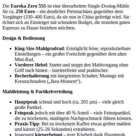
Die
Eureka Zero 55S
ist eine überarbeitete Single-Dosing-Mühle
für ca.
250 Euro
– ein deutlicher Preisnachlass gegenüber dem
Vorgänger (330–400 Euro), da sie nun in China gefertigt wird. Sie
richtet sich an Einsteiger mit schmalem Budget, die trotzdem guten
Espresso zu Hause beziehen möchten.
Design & Bedienung
King-Size-Mahlgradrad
: Ermöglicht feine, reproduzierbare
Einstellungen – ein großer Fortschritt gegenüber dem alten
Mini-Rad.
Vorderer Hebel
: Startet und stoppt den Mahlvorgang ohne
Griff nach hinten – barrierefreier und praktischer.
Becherhalterung
mit integriertem Schalter; Montage mit
Kreuzschrauben („Ikea-Moment“).
Mahlleistung & Partikelverteilung
Hauptpeak
schmal und hoch (ca. 205 µm) – viele gleich
große Partikel.
Feinpeak
jedoch mit über 40 % Anteil – viele Feinstpartikel,
die zu trockenem, staubigem Nachgeschmack führen können.
Praxis-Tipp
: Bei zu trockenem Kaffee etwas gröber mahlen
und kürzer (25–26 Sekunden) extrahieren.
Insgesamt
körperbetont
– trotz Klarheit dank Hauptpeak.