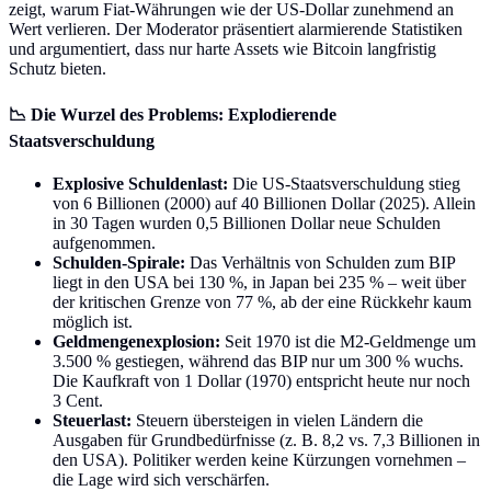
zeigt, warum Fiat-Währungen wie der US-Dollar zunehmend an
Wert verlieren. Der Moderator präsentiert alarmierende Statistiken
und argumentiert, dass nur harte Assets wie Bitcoin langfristig
Schutz bieten.
📉 Die Wurzel des Problems: Explodierende
Staatsverschuldung
Explosive Schuldenlast:
Die US-Staatsverschuldung stieg
von 6 Billionen (2000) auf 40 Billionen Dollar (2025). Allein
in 30 Tagen wurden 0,5 Billionen Dollar neue Schulden
aufgenommen.
Schulden-Spirale:
Das Verhältnis von Schulden zum BIP
liegt in den USA bei 130 %, in Japan bei 235 % – weit über
der kritischen Grenze von 77 %, ab der eine Rückkehr kaum
möglich ist.
Geldmengenexplosion:
Seit 1970 ist die M2-Geldmenge um
3.500 % gestiegen, während das BIP nur um 300 % wuchs.
Die Kaufkraft von 1 Dollar (1970) entspricht heute nur noch
3 Cent.
Steuerlast:
Steuern übersteigen in vielen Ländern die
Ausgaben für Grundbedürfnisse (z. B. 8,2 vs. 7,3 Billionen in
den USA). Politiker werden keine Kürzungen vornehmen –
die Lage wird sich verschärfen.