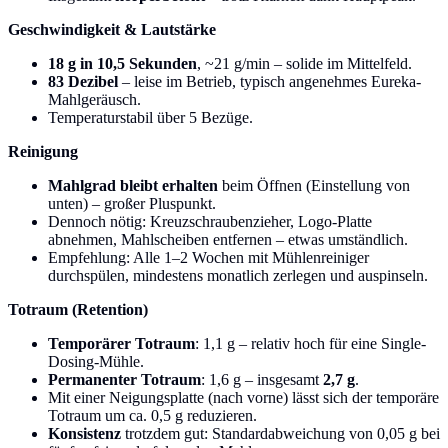
Geschwindigkeit & Lautstärke
18 g in 10,5 Sekunden
, ~21 g/min – solide im Mittelfeld.
83 Dezibel
– leise im Betrieb, typisch angenehmes Eureka-
Mahlgeräusch.
Temperaturstabil über 5 Bezüge.
Reinigung
Mahlgrad bleibt erhalten
beim Öffnen (Einstellung von
unten) – großer Pluspunkt.
Dennoch nötig: Kreuzschraubenzieher, Logo-Platte
abnehmen, Mahlscheiben entfernen – etwas umständlich.
Empfehlung: Alle 1–2 Wochen mit Mühlenreiniger
durchspülen, mindestens monatlich zerlegen und auspinseln.
Totraum (Retention)
Temporärer Totraum
: 1,1 g – relativ hoch für eine Single-
Dosing-Mühle.
Permanenter Totraum
: 1,6 g – insgesamt
2,7 g
.
Mit einer Neigungsplatte (nach vorne) lässt sich der temporäre
Totraum um ca. 0,5 g reduzieren.
Konsistenz
trotzdem gut: Standardabweichung von 0,05 g bei