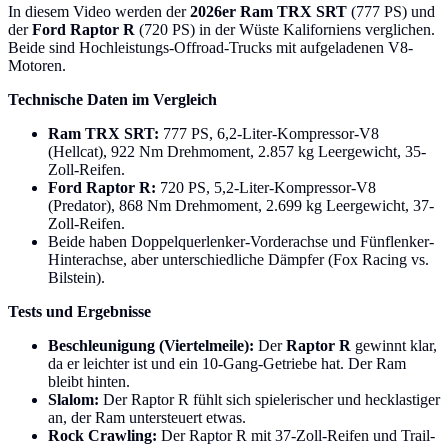
In diesem Video werden der
2026er Ram TRX SRT
(777 PS) und
der
Ford Raptor R
(720 PS) in der Wüste Kaliforniens verglichen.
Beide sind Hochleistungs-Offroad-Trucks mit aufgeladenen V8-
Motoren.
Technische Daten im Vergleich
Ram TRX SRT:
777 PS, 6,2-Liter-Kompressor-V8
(Hellcat), 922 Nm Drehmoment, 2.857 kg Leergewicht, 35-
Zoll-Reifen.
Ford Raptor R:
720 PS, 5,2-Liter-Kompressor-V8
(Predator), 868 Nm Drehmoment, 2.699 kg Leergewicht, 37-
Zoll-Reifen.
Beide haben Doppelquerlenker-Vorderachse und Fünflenker-
Hinterachse, aber unterschiedliche Dämpfer (Fox Racing vs.
Bilstein).
Tests und Ergebnisse
Beschleunigung (Viertelmeile):
Der
Raptor R
gewinnt klar,
da er leichter ist und ein 10-Gang-Getriebe hat. Der Ram
bleibt hinten.
Slalom:
Der Raptor R fühlt sich spielerischer und hecklastiger
an, der Ram untersteuert etwas.
Rock Crawling:
Der Raptor R mit 37-Zoll-Reifen und Trail-