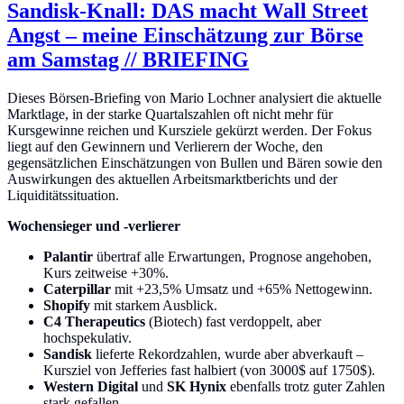
Sandisk-Knall: DAS macht Wall Street
Angst – meine Einschätzung zur Börse
am Samstag // BRIEFING
Dieses Börsen-Briefing von Mario Lochner analysiert die aktuelle
Marktlage, in der starke Quartalszahlen oft nicht mehr für
Kursgewinne reichen und Kursziele gekürzt werden. Der Fokus
liegt auf den Gewinnern und Verlierern der Woche, den
gegensätzlichen Einschätzungen von Bullen und Bären sowie den
Auswirkungen des aktuellen Arbeitsmarktberichts und der
Liquiditätssituation.
Wochensieger und -verlierer
Palantir
übertraf alle Erwartungen, Prognose angehoben,
Kurs zeitweise +30%.
Caterpillar
mit +23,5% Umsatz und +65% Nettogewinn.
Shopify
mit starkem Ausblick.
C4 Therapeutics
(Biotech) fast verdoppelt, aber
hochspekulativ.
Sandisk
lieferte Rekordzahlen, wurde aber abverkauft –
Kursziel von Jefferies fast halbiert (von 3000$ auf 1750$).
Western Digital
und
SK Hynix
ebenfalls trotz guter Zahlen
stark gefallen.