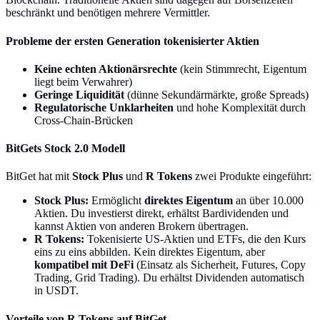
beschränkt und benötigen mehrere Vermittler.
Probleme der ersten Generation tokenisierter Aktien
Keine echten Aktionärsrechte
(kein Stimmrecht, Eigentum
liegt beim Verwahrer)
Geringe Liquidität
(dünne Sekundärmärkte, große Spreads)
Regulatorische Unklarheiten
und hohe Komplexität durch
Cross-Chain-Brücken
BitGets Stock 2.0 Modell
BitGet hat mit
Stock Plus
und
R Tokens
zwei Produkte eingeführt:
Stock Plus:
Ermöglicht
direktes Eigentum
an über 10.000
Aktien. Du investierst direkt, erhältst Bardividenden und
kannst Aktien von anderen Brokern übertragen.
R Tokens:
Tokenisierte US-Aktien und ETFs, die den Kurs
eins zu eins abbilden. Kein direktes Eigentum, aber
kompatibel mit DeFi
(Einsatz als Sicherheit, Futures, Copy
Trading, Grid Trading). Du erhältst Dividenden automatisch
in USDT.
Vorteile von R Tokens auf BitGet