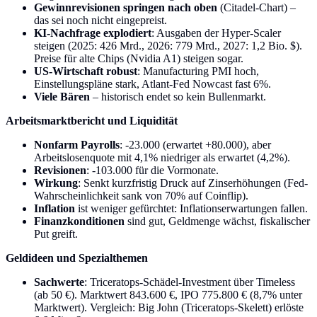
Gewinnrevisionen springen nach oben
(Citadel-Chart) –
das sei noch nicht eingepreist.
KI-Nachfrage explodiert
: Ausgaben der Hyper-Scaler
steigen (2025: 426 Mrd., 2026: 779 Mrd., 2027: 1,2 Bio. $).
Preise für alte Chips (Nvidia A1) steigen sogar.
US-Wirtschaft robust
: Manufacturing PMI hoch,
Einstellungspläne stark, Atlant-Fed Nowcast fast 6%.
Viele Bären
– historisch endet so kein Bullenmarkt.
Arbeitsmarktbericht und Liquidität
Nonfarm Payrolls
: -23.000 (erwartet +80.000), aber
Arbeitslosenquote mit 4,1% niedriger als erwartet (4,2%).
Revisionen
: -103.000 für die Vormonate.
Wirkung
: Senkt kurzfristig Druck auf Zinserhöhungen (Fed-
Wahrscheinlichkeit sank von 70% auf Coinflip).
Inflation
ist weniger gefürchtet: Inflationserwartungen fallen.
Finanzkonditionen
sind gut, Geldmenge wächst, fiskalischer
Put greift.
Geldideen und Spezialthemen
Sachwerte
: Triceratops-Schädel-Investment über Timeless
(ab 50 €). Marktwert 843.600 €, IPO 775.800 € (8,7% unter
Marktwert). Vergleich: Big John (Triceratops-Skelett) erlöste