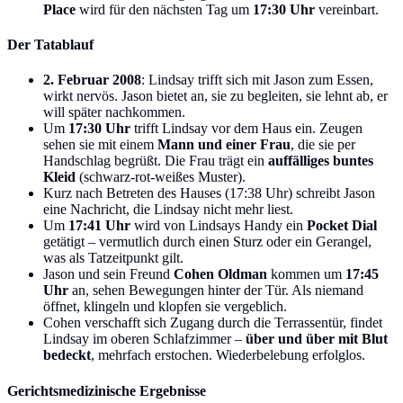
Place
wird für den nächsten Tag um
17:30 Uhr
vereinbart.
Der Tatablauf
2. Februar 2008
: Lindsay trifft sich mit Jason zum Essen,
wirkt nervös. Jason bietet an, sie zu begleiten, sie lehnt ab, er
will später nachkommen.
Um
17:30 Uhr
trifft Lindsay vor dem Haus ein. Zeugen
sehen sie mit einem
Mann und einer Frau
, die sie per
Handschlag begrüßt. Die Frau trägt ein
auffälliges buntes
Kleid
(schwarz-rot-weißes Muster).
Kurz nach Betreten des Hauses (17:38 Uhr) schreibt Jason
eine Nachricht, die Lindsay nicht mehr liest.
Um
17:41 Uhr
wird von Lindsays Handy ein
Pocket Dial
getätigt – vermutlich durch einen Sturz oder ein Gerangel,
was als Tatzeitpunkt gilt.
Jason und sein Freund
Cohen Oldman
kommen um
17:45
Uhr
an, sehen Bewegungen hinter der Tür. Als niemand
öffnet, klingeln und klopfen sie vergeblich.
Cohen verschafft sich Zugang durch die Terrassentür, findet
Lindsay im oberen Schlafzimmer –
über und über mit Blut
bedeckt
, mehrfach erstochen. Wiederbelebung erfolglos.
Gerichtsmedizinische Ergebnisse