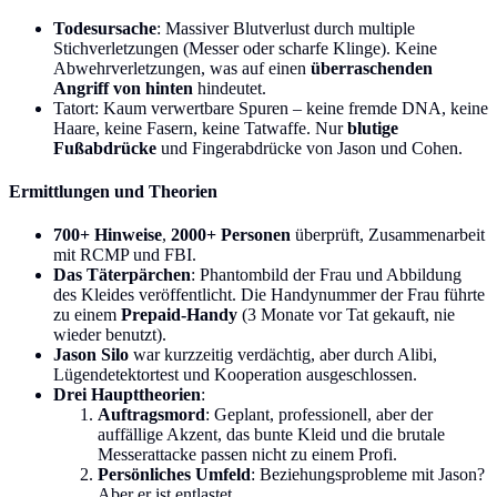
Todesursache
: Massiver Blutverlust durch multiple
Stichverletzungen (Messer oder scharfe Klinge). Keine
Abwehrverletzungen, was auf einen
überraschenden
Angriff von hinten
hindeutet.
Tatort: Kaum verwertbare Spuren – keine fremde DNA, keine
Haare, keine Fasern, keine Tatwaffe. Nur
blutige
Fußabdrücke
und Fingerabdrücke von Jason und Cohen.
Ermittlungen und Theorien
700+ Hinweise
,
2000+ Personen
überprüft, Zusammenarbeit
mit RCMP und FBI.
Das Täterpärchen
: Phantombild der Frau und Abbildung
des Kleides veröffentlicht. Die Handynummer der Frau führte
zu einem
Prepaid-Handy
(3 Monate vor Tat gekauft, nie
wieder benutzt).
Jason Silo
war kurzzeitig verdächtig, aber durch Alibi,
Lügendetektortest und Kooperation ausgeschlossen.
Drei Haupttheorien
:
Auftragsmord
: Geplant, professionell, aber der
auffällige Akzent, das bunte Kleid und die brutale
Messerattacke passen nicht zu einem Profi.
Persönliches Umfeld
: Beziehungsprobleme mit Jason?
Aber er ist entlastet.