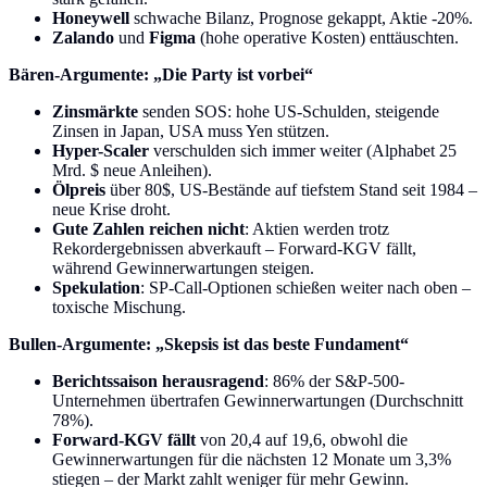
Honeywell
schwache Bilanz, Prognose gekappt, Aktie -20%.
Zalando
und
Figma
(hohe operative Kosten) enttäuschten.
Bären-Argumente: „Die Party ist vorbei“
Zinsmärkte
senden SOS: hohe US-Schulden, steigende
Zinsen in Japan, USA muss Yen stützen.
Hyper-Scaler
verschulden sich immer weiter (Alphabet 25
Mrd. $ neue Anleihen).
Ölpreis
über 80$, US-Bestände auf tiefstem Stand seit 1984 –
neue Krise droht.
Gute Zahlen reichen nicht
: Aktien werden trotz
Rekordergebnissen abverkauft – Forward-KGV fällt,
während Gewinnerwartungen steigen.
Spekulation
: SP-Call-Optionen schießen weiter nach oben –
toxische Mischung.
Bullen-Argumente: „Skepsis ist das beste Fundament“
Berichtssaison herausragend
: 86% der S&P-500-
Unternehmen übertrafen Gewinnerwartungen (Durchschnitt
78%).
Forward-KGV fällt
von 20,4 auf 19,6, obwohl die
Gewinnerwartungen für die nächsten 12 Monate um 3,3%
stiegen – der Markt zahlt weniger für mehr Gewinn.