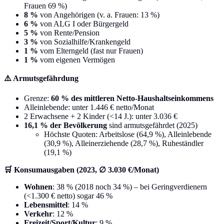
Frauen 69 %)
8 %
von Angehörigen (v. a. Frauen: 13 %)
6 %
von ALG I oder Bürgergeld
5 %
von Rente/Pension
3 %
von Sozialhilfe/Krankengeld
1 %
vom Elterngeld (fast nur Frauen)
1 %
vom eigenen Vermögen
⚠️ Armutsgefährdung
Grenze:
60 % des mittleren Netto-Haushaltseinkommens
Alleinlebende: unter 1.446 € netto/Monat
2 Erwachsene + 2 Kinder (<14 J.): unter 3.036 €
16,1 % der Bevölkerung
sind armutsgefährdet (2025)
Höchste Quoten: Arbeitslose (64,9 %), Alleinlebende
(30,9 %), Alleinerziehende (28,7 %), Ruheständler
(19,1 %)
🛒 Konsumausgaben (2023, ∅ 3.030 €/Monat)
Wohnen
: 38 % (2018 noch 34 %) – bei Geringverdienern
(<1.300 € netto) sogar 46 %
Lebensmittel
: 14 %
Verkehr
: 12 %
Freizeit/Sport/Kultur
: 9 %