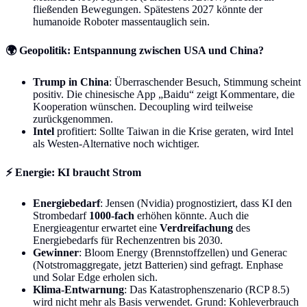
fließenden Bewegungen. Spätestens 2027 könnte der
humanoide Roboter massentauglich sein.
🌍
Geopolitik: Entspannung zwischen USA und China?
Trump in China
: Überraschender Besuch, Stimmung scheint
positiv. Die chinesische App „Baidu“ zeigt Kommentare, die
Kooperation wünschen. Decoupling wird teilweise
zurückgenommen.
Intel
profitiert: Sollte Taiwan in die Krise geraten, wird Intel
als Westen-Alternative noch wichtiger.
⚡
Energie: KI braucht Strom
Energiebedarf
: Jensen (Nvidia) prognostiziert, dass KI den
Strombedarf
1000-fach
erhöhen könnte. Auch die
Energieagentur erwartet eine
Verdreifachung
des
Energiebedarfs für Rechenzentren bis 2030.
Gewinner
: Bloom Energy (Brennstoffzellen) und Generac
(Notstromaggregate, jetzt Batterien) sind gefragt. Enphase
und Solar Edge erholen sich.
Klima-Entwarnung
: Das Katastrophenszenario (RCP 8.5)
wird nicht mehr als Basis verwendet. Grund: Kohleverbrauch