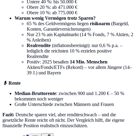
Untere 40 %: bis 50.000 €
Obere 20 %: ab 471.000 €
Obere 10 %: ab 775.000 €
Warum wenig Vermögen trotz Sparen?
65 % des Geldvermögens liegen
risikoarm
(Bargeld,
Konten, Garantieversicherungen)
Nur 23 % am Kapitalmarkt (14 % Fonds, 7 % Aktien, 2
% Anleihen)
Realrendite
(inflationsbereinigt): nur 0,6 % p.a. –
lediglich die reichsten 10 % erzielen positive
Realrendite
Positiv: 2025 besaßen
14 Mio. Menschen
Aktien/Fonds/ETFs (Rekord) – vor allem Jüngere (14–
39 J.) und Bayern
👴 Rente
Median-Bruttorente
: zwischen 900 und 1.200 € – 50 %
bekommen noch weniger
Große Unterschiede zwischen Männern und Frauen
Fazit:
Deutsche sparen viel, aber renditeschwach – und die
gesetzliche Rente reicht oft nicht. Der Vergleich hilft, die eigene
finanzielle Position realistisch einzuschätzen.