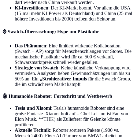
darf wieder nach China verkauft werden.
KI-Investitionen
: Der KI-Markt boomt. Vor allem die USA
(15-mal mehr KI-Power als Deutschland) und China (25-mal
höhere Investitionen bis 2030) treiben den Sektor an.
⌚
Swatch-Überraschung: Hype um Plastikuhr
Das Phänomen
: Eine limitiert wirkende Kollaboration
(Swatch + AP) sorgt für Menschenschlangen vor Stores. Die
mechanische Plastikuhr wird für ca. 500 € verkauft,
Schwarzmarktpreis schnell wieder gefallen.
Strategie von Swatch
: Keine künstliche Verknappung wird
vermieden. Analysten heben Gewinnschätzungen um bis zu
50% an. Ein
„Strohierativer Impuls
für die Swatch Group,
die im schwächeren Markt kämpft.
🤖
Humanoide Roboter: Fortschritt und Wettbewerb
Tesla und Xiaomi
: Tesla's humanoide Roboter sind eine
große Fantasie. Xiaomi holt auf – Chef Lei Jun ist Fan von
Elon Musk. **THK) als Zulieferer für Gelenke könnte
profitieren.
Aktuelle Technik
: Roboter sortieren Pakete (1900 vs.
Mensch 2400). Figer AI (Partner von BMW) arbeitet an