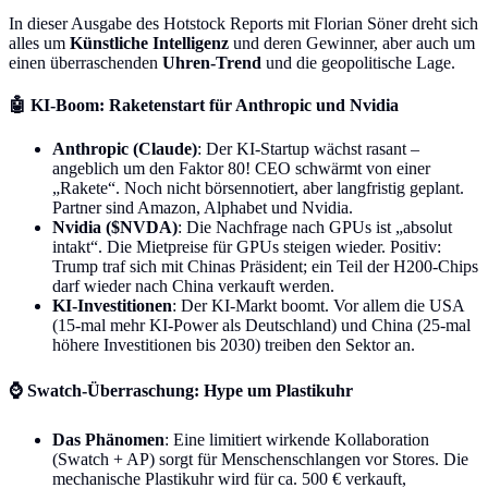
In dieser Ausgabe des Hotstock Reports mit Florian Söner dreht sich
alles um
Künstliche Intelligenz
und deren Gewinner, aber auch um
einen überraschenden
Uhren-Trend
und die geopolitische Lage.
🤖
KI-Boom: Raketenstart für Anthropic und Nvidia
Anthropic (Claude)
: Der KI-Startup wächst rasant –
angeblich um den Faktor 80! CEO schwärmt von einer
„Rakete“. Noch nicht börsennotiert, aber langfristig geplant.
Partner sind Amazon, Alphabet und Nvidia.
Nvidia ($NVDA)
: Die Nachfrage nach GPUs ist „absolut
intakt“. Die Mietpreise für GPUs steigen wieder. Positiv:
Trump traf sich mit Chinas Präsident; ein Teil der H200-Chips
darf wieder nach China verkauft werden.
KI-Investitionen
: Der KI-Markt boomt. Vor allem die USA
(15-mal mehr KI-Power als Deutschland) und China (25-mal
höhere Investitionen bis 2030) treiben den Sektor an.
⌚
Swatch-Überraschung: Hype um Plastikuhr
Das Phänomen
: Eine limitiert wirkende Kollaboration
(Swatch + AP) sorgt für Menschenschlangen vor Stores. Die
mechanische Plastikuhr wird für ca. 500 € verkauft,