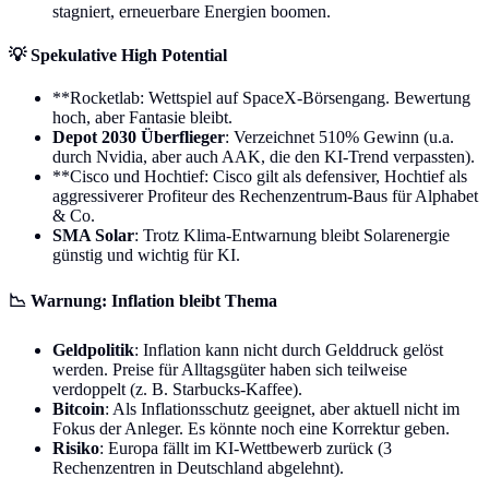
stagniert, erneuerbare Energien boomen.
💡
Spekulative High Potential
**Rocketlab: Wettspiel auf SpaceX-Börsengang. Bewertung
hoch, aber Fantasie bleibt.
Depot 2030 Überflieger
: Verzeichnet 510% Gewinn (u.a.
durch Nvidia, aber auch AAK, die den KI-Trend verpassten).
**Cisco und Hochtief: Cisco gilt als defensiver, Hochtief als
aggressiverer Profiteur des Rechenzentrum-Baus für Alphabet
& Co.
SMA Solar
: Trotz Klima-Entwarnung bleibt Solarenergie
günstig und wichtig für KI.
📉
Warnung: Inflation bleibt Thema
Geldpolitik
: Inflation kann nicht durch Gelddruck gelöst
werden. Preise für Alltagsgüter haben sich teilweise
verdoppelt (z. B. Starbucks-Kaffee).
Bitcoin
: Als Inflationsschutz geeignet, aber aktuell nicht im
Fokus der Anleger. Es könnte noch eine Korrektur geben.
Risiko
: Europa fällt im KI-Wettbewerb zurück (3
Rechenzentren in Deutschland abgelehnt).