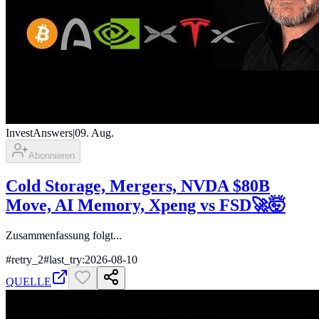
InvestAnswers
|
09. Aug.
Abonnieren
Cold Storage, Mergers, NVDA $80B
Move, AI Memory, Xpeng vs FSD🚀🤯
Zusammenfassung folgt...
#
retry_2
#
last_try:2026-08-10
QUELLE