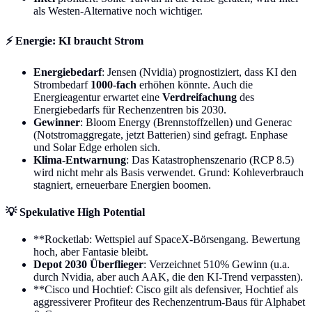
als Westen-Alternative noch wichtiger.
⚡
Energie: KI braucht Strom
Energiebedarf
: Jensen (Nvidia) prognostiziert, dass KI den
Strombedarf
1000-fach
erhöhen könnte. Auch die
Energieagentur erwartet eine
Verdreifachung
des
Energiebedarfs für Rechenzentren bis 2030.
Gewinner
: Bloom Energy (Brennstoffzellen) und Generac
(Notstromaggregate, jetzt Batterien) sind gefragt. Enphase
und Solar Edge erholen sich.
Klima-Entwarnung
: Das Katastrophenszenario (RCP 8.5)
wird nicht mehr als Basis verwendet. Grund: Kohleverbrauch
stagniert, erneuerbare Energien boomen.
💡
Spekulative High Potential
**Rocketlab: Wettspiel auf SpaceX-Börsengang. Bewertung
hoch, aber Fantasie bleibt.
Depot 2030 Überflieger
: Verzeichnet 510% Gewinn (u.a.
durch Nvidia, aber auch AAK, die den KI-Trend verpassten).
**Cisco und Hochtief: Cisco gilt als defensiver, Hochtief als
aggressiverer Profiteur des Rechenzentrum-Baus für Alphabet