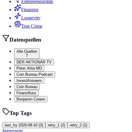
Entrepreneurship
Finanzen
Longevity
True Crime
Datenquellen
Alle Quellen
7
DER AKTIONÄR TV
Peter Attia MD
Coin Bureau Podcast
InvestAnswers
Coin Bureau
Finanzfluss
Benjamin Cowen
Top Tags
last_try:2026-08-10
(
3
)
retry_1
(
2
)
retry_2
(
1
)
Impressum