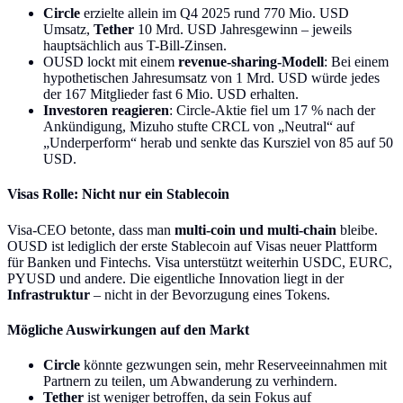
Circle
erzielte allein im Q4 2025 rund 770 Mio. USD
Umsatz,
Tether
10 Mrd. USD Jahresgewinn – jeweils
hauptsächlich aus T-Bill-Zinsen.
OUSD lockt mit einem
revenue-sharing-Modell
: Bei einem
hypothetischen Jahresumsatz von 1 Mrd. USD würde jedes
der 167 Mitglieder fast 6 Mio. USD erhalten.
Investoren reagieren
: Circle-Aktie fiel um 17 % nach der
Ankündigung, Mizuho stufte CRCL von „Neutral“ auf
„Underperform“ herab und senkte das Kursziel von 85 auf 50
USD.
Visas Rolle: Nicht nur ein Stablecoin
Visa-CEO betonte, dass man
multi-coin und multi-chain
bleibe.
OUSD ist lediglich der erste Stablecoin auf Visas neuer Plattform
für Banken und Fintechs. Visa unterstützt weiterhin USDC, EURC,
PYUSD und andere. Die eigentliche Innovation liegt in der
Infrastruktur
– nicht in der Bevorzugung eines Tokens.
Mögliche Auswirkungen auf den Markt
Circle
könnte gezwungen sein, mehr Reserveeinnahmen mit
Partnern zu teilen, um Abwanderung zu verhindern.
Tether
ist weniger betroffen, da sein Fokus auf