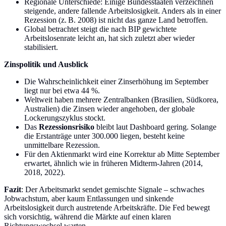
Regionale Unterschiede: Einige Bundesstaaten verzeichnen
steigende, andere fallende Arbeitslosigkeit. Anders als in einer
Rezession (z. B. 2008) ist nicht das ganze Land betroffen.
Global betrachtet steigt die nach BIP gewichtete
Arbeitslosenrate leicht an, hat sich zuletzt aber wieder
stabilisiert.
Zinspolitik und Ausblick
Die Wahrscheinlichkeit einer Zinserhöhung im September
liegt nur bei etwa 44 %.
Weltweit haben mehrere Zentralbanken (Brasilien, Südkorea,
Australien) die Zinsen wieder angehoben, der globale
Lockerungszyklus stockt.
Das
Rezessionsrisiko
bleibt laut Dashboard gering. Solange
die Erstanträge unter 300.000 liegen, besteht keine
unmittelbare Rezession.
Für den Aktienmarkt wird eine Korrektur ab Mitte September
erwartet, ähnlich wie in früheren Midterm-Jahren (2014,
2018, 2022).
Fazit
: Der Arbeitsmarkt sendet gemischte Signale – schwaches
Jobwachstum, aber kaum Entlassungen und sinkende
Arbeitslosigkeit durch austretende Arbeitskräfte. Die Fed bewegt
sich vorsichtig, während die Märkte auf einen klaren
Richtungswechsel warten.