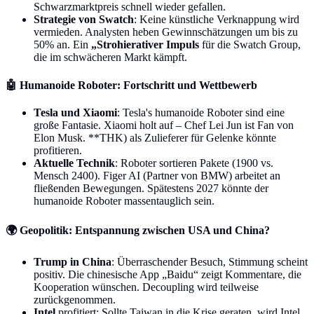
Schwarzmarktpreis schnell wieder gefallen.
Strategie von Swatch
: Keine künstliche Verknappung wird
vermieden. Analysten heben Gewinnschätzungen um bis zu
50% an. Ein
„Strohierativer Impuls
für die Swatch Group,
die im schwächeren Markt kämpft.
🤖
Humanoide Roboter: Fortschritt und Wettbewerb
Tesla und Xiaomi
: Tesla's humanoide Roboter sind eine
große Fantasie. Xiaomi holt auf – Chef Lei Jun ist Fan von
Elon Musk. **THK) als Zulieferer für Gelenke könnte
profitieren.
Aktuelle Technik
: Roboter sortieren Pakete (1900 vs.
Mensch 2400). Figer AI (Partner von BMW) arbeitet an
fließenden Bewegungen. Spätestens 2027 könnte der
humanoide Roboter massentauglich sein.
🌍
Geopolitik: Entspannung zwischen USA und China?
Trump in China
: Überraschender Besuch, Stimmung scheint
positiv. Die chinesische App „Baidu“ zeigt Kommentare, die
Kooperation wünschen. Decoupling wird teilweise
zurückgenommen.
Intel
profitiert: Sollte Taiwan in die Krise geraten, wird Intel