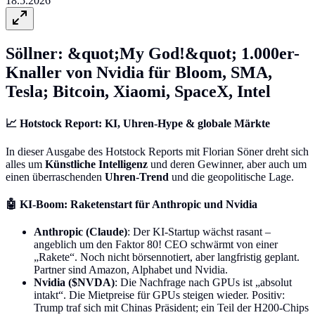
18.5.2026
Söllner: &quot;My God!&quot; 1.000er-
Knaller von Nvidia für Bloom, SMA,
Tesla; Bitcoin, Xiaomi, SpaceX, Intel
📈
Hotstock Report: KI, Uhren-Hype & globale Märkte
In dieser Ausgabe des Hotstock Reports mit Florian Söner dreht sich
alles um
Künstliche Intelligenz
und deren Gewinner, aber auch um
einen überraschenden
Uhren-Trend
und die geopolitische Lage.
🤖
KI-Boom: Raketenstart für Anthropic und Nvidia
Anthropic (Claude)
: Der KI-Startup wächst rasant –
angeblich um den Faktor 80! CEO schwärmt von einer
„Rakete“. Noch nicht börsennotiert, aber langfristig geplant.
Partner sind Amazon, Alphabet und Nvidia.
Nvidia ($NVDA)
: Die Nachfrage nach GPUs ist „absolut
intakt“. Die Mietpreise für GPUs steigen wieder. Positiv:
Trump traf sich mit Chinas Präsident; ein Teil der H200-Chips