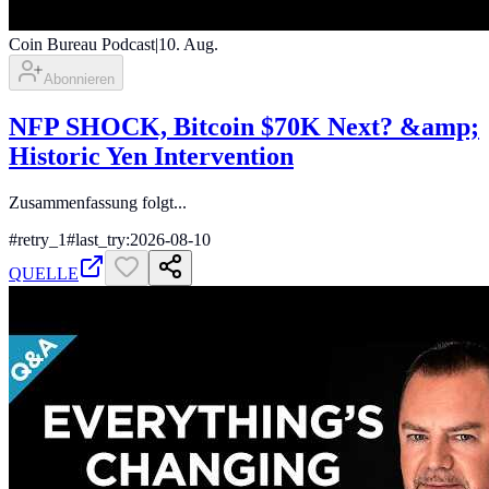
Coin Bureau Podcast
|
10. Aug.
Abonnieren
NFP SHOCK, Bitcoin $70K Next? &amp;
Historic Yen Intervention
Zusammenfassung folgt...
#
retry_1
#
last_try:2026-08-10
QUELLE