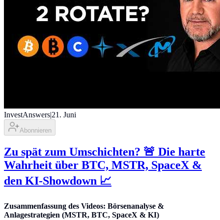
InvestAnswers
|
21. Juni
Abonnieren
Zu spät zum Umschichten? 🚨 Die harte
Wahrheit über BTC, MSTR, SpaceX &
den KI-Showdown 📈
Zusammenfassung des Videos: Börsenanalyse &
Anlagestrategien (MSTR, BTC, SpaceX & KI)