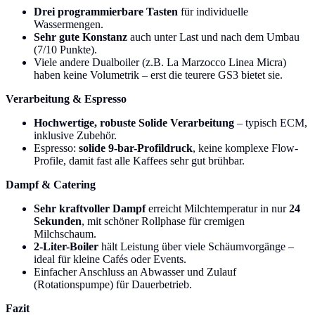
Drei programmierbare Tasten
für individuelle
Wassermengen.
Sehr gute Konstanz
auch unter Last und nach dem Umbau
(7/10 Punkte).
Viele andere Dualboiler (z.B. La Marzocco Linea Micra)
haben keine Volumetrik – erst die teurere GS3 bietet sie.
Verarbeitung & Espresso
Hochwertige, robuste Solide Verarbeitung
– typisch ECM,
inklusive Zubehör.
Espresso:
solide 9-bar-Profildruck
, keine komplexe Flow-
Profile, damit fast alle Kaffees sehr gut brühbar.
Dampf & Catering
Sehr kraftvoller Dampf
erreicht Milchtemperatur in nur
24
Sekunden
, mit schöner Rollphase für cremigen
Milchschaum.
2-Liter-Boiler
hält Leistung über viele Schäumvorgänge –
ideal für kleine Cafés oder Events.
Einfacher Anschluss an Abwasser und Zulauf
(Rotationspumpe) für Dauerbetrieb.
Fazit