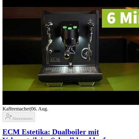
Kaffeemacher
|
06. Aug.
Abonnieren
ECM Estetika: Dualboiler mit