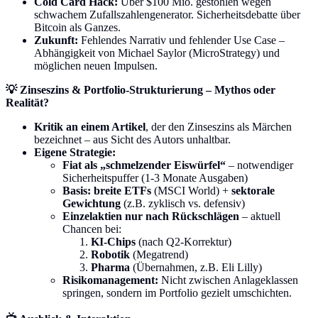
Cold Card Hack:
Über $100 Mio. gestohlen wegen
schwachem Zufallszahlengenerator. Sicherheitsdebatte über
Bitcoin als Ganzes.
Zukunft:
Fehlendes Narrativ und fehlender Use Case –
Abhängigkeit von Michael Saylor (MicroStrategy) und
möglichen neuen Impulsen.
💡 Zinseszins & Portfolio-Strukturierung – Mythos oder
Realität?
Kritik an einem Artikel
, der den Zinseszins als Märchen
bezeichnet – aus Sicht des Autors unhaltbar.
Eigene Strategie:
Fiat als „schmelzender Eiswürfel“
– notwendiger
Sicherheitspuffer (1-3 Monate Ausgaben)
Basis: breite ETFs
(MSCI World) +
sektorale
Gewichtung
(z.B. zyklisch vs. defensiv)
Einzelaktien nur nach Rückschlägen
– aktuell
Chancen bei:
KI-Chips
(nach Q2-Korrektur)
Robotik
(Megatrend)
Pharma
(Übernahmen, z.B. Eli Lilly)
Risikomanagement:
Nicht zwischen Anlageklassen
springen, sondern im Portfolio gezielt umschichten.