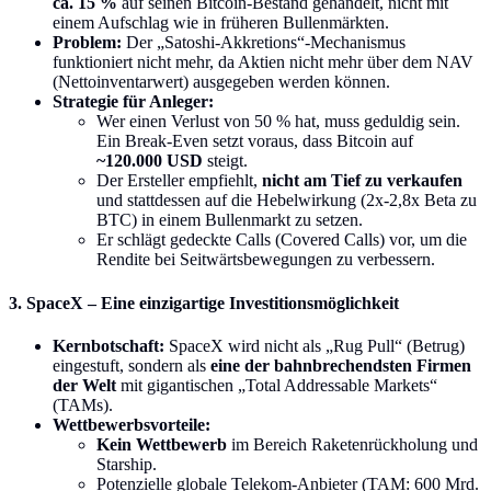
ca. 15 %
auf seinen Bitcoin-Bestand gehandelt, nicht mit
einem Aufschlag wie in früheren Bullenmärkten.
Problem:
Der „Satoshi-Akkretions“-Mechanismus
funktioniert nicht mehr, da Aktien nicht mehr über dem NAV
(Nettoinventarwert) ausgegeben werden können.
Strategie für Anleger:
Wer einen Verlust von 50 % hat, muss geduldig sein.
Ein Break-Even setzt voraus, dass Bitcoin auf
~120.000 USD
steigt.
Der Ersteller empfiehlt,
nicht am Tief zu verkaufen
und stattdessen auf die Hebelwirkung (2x-2,8x Beta zu
BTC) in einem Bullenmarkt zu setzen.
Er schlägt gedeckte Calls (Covered Calls) vor, um die
Rendite bei Seitwärtsbewegungen zu verbessern.
3. SpaceX – Eine einzigartige Investitionsmöglichkeit
Kernbotschaft:
SpaceX wird nicht als „Rug Pull“ (Betrug)
eingestuft, sondern als
eine der bahnbrechendsten Firmen
der Welt
mit gigantischen „Total Addressable Markets“
(TAMs).
Wettbewerbsvorteile:
Kein Wettbewerb
im Bereich Raketenrückholung und
Starship.
Potenzielle globale Telekom-Anbieter (TAM: 600 Mrd.