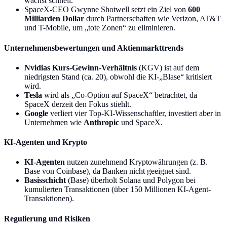
wächst schnell.
SpaceX-CEO Gwynne Shotwell setzt ein Ziel von
600
Milliarden Dollar
durch Partnerschaften wie Verizon, AT&T
und T-Mobile, um „tote Zonen“ zu eliminieren.
Unternehmensbewertungen und Aktienmarkttrends
Nvidias Kurs-Gewinn-Verhältnis
(KGV) ist auf dem
niedrigsten Stand (ca. 20), obwohl die KI-„Blase“ kritisiert
wird.
Tesla
wird als „Co-Option auf SpaceX“ betrachtet, da
SpaceX derzeit den Fokus stiehlt.
Google
verliert vier Top-KI-Wissenschaftler, investiert aber in
Unternehmen wie
Anthropic
und SpaceX.
KI-Agenten und Krypto
KI-Agenten
nutzen zunehmend Kryptowährungen (z. B.
Base von Coinbase), da Banken nicht geeignet sind.
Basisschicht
(Base) überholt Solana und Polygon bei
kumulierten Transaktionen (über 150 Millionen KI-Agent-
Transaktionen).
Regulierung und Risiken