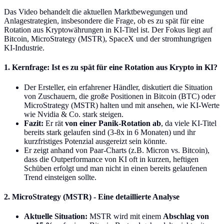
Das Video behandelt die aktuellen Marktbewegungen und
Anlagestrategien, insbesondere die Frage, ob es zu spät für eine
Rotation aus Kryptowährungen in KI-Titel ist. Der Fokus liegt auf
Bitcoin, MicroStrategy (MSTR), SpaceX und der stromhungrigen
KI-Industrie.
1. Kernfrage: Ist es zu spät für eine Rotation aus Krypto in KI?
Der Ersteller, ein erfahrener Händler, diskutiert die Situation
von Zuschauern, die große Positionen in Bitcoin (BTC) oder
MicroStrategy (MSTR) halten und mit ansehen, wie KI-Werte
wie Nvidia & Co. stark steigen.
Fazit:
Er rät
von einer Panik-Rotation ab
, da viele KI-Titel
bereits stark gelaufen sind (3-8x in 6 Monaten) und ihr
kurzfristiges Potenzial ausgereizt sein könnte.
Er zeigt anhand von Paar-Charts (z.B. Micron vs. Bitcoin),
dass die Outperformance von KI oft in kurzen, heftigen
Schüben erfolgt und man nicht in einen bereits gelaufenen
Trend einsteigen sollte.
2. MicroStrategy (MSTR) - Eine detaillierte Analyse
Aktuelle Situation:
MSTR wird mit einem
Abschlag von