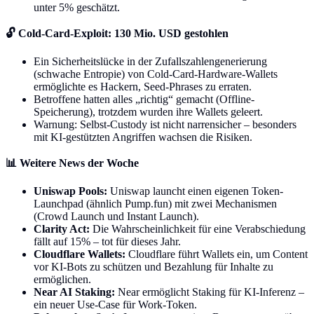
unter 5% geschätzt.
🔓 Cold-Card-Exploit: 130 Mio. USD gestohlen
Ein Sicherheitslücke in der Zufallszahlengenerierung
(schwache Entropie) von Cold-Card-Hardware-Wallets
ermöglichte es Hackern, Seed-Phrases zu erraten.
Betroffene hatten alles „richtig“ gemacht (Offline-
Speicherung), trotzdem wurden ihre Wallets geleert.
Warnung: Selbst-Custody ist nicht narrensicher – besonders
mit KI-gestützten Angriffen wachsen die Risiken.
📊 Weitere News der Woche
Uniswap Pools:
Uniswap launcht einen eigenen Token-
Launchpad (ähnlich Pump.fun) mit zwei Mechanismen
(Crowd Launch und Instant Launch).
Clarity Act:
Die Wahrscheinlichkeit für eine Verabschiedung
fällt auf 15% – tot für dieses Jahr.
Cloudflare Wallets:
Cloudflare führt Wallets ein, um Content
vor KI-Bots zu schützen und Bezahlung für Inhalte zu
ermöglichen.
Near AI Staking:
Near ermöglicht Staking für KI-Inferenz –
ein neuer Use-Case für Work-Token.