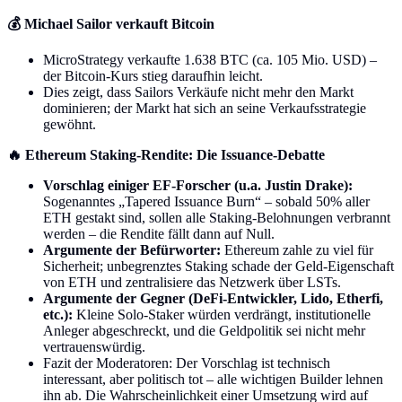
💰 Michael Sailor verkauft Bitcoin
MicroStrategy verkaufte 1.638 BTC (ca. 105 Mio. USD) –
der Bitcoin-Kurs stieg daraufhin leicht.
Dies zeigt, dass Sailors Verkäufe nicht mehr den Markt
dominieren; der Markt hat sich an seine Verkaufsstrategie
gewöhnt.
🔥 Ethereum Staking-Rendite: Die Issuance-Debatte
Vorschlag einiger EF-Forscher (u.a. Justin Drake):
Sogenanntes „Tapered Issuance Burn“ – sobald 50% aller
ETH gestakt sind, sollen alle Staking-Belohnungen verbrannt
werden – die Rendite fällt dann auf Null.
Argumente der Befürworter:
Ethereum zahle zu viel für
Sicherheit; unbegrenztes Staking schade der Geld-Eigenschaft
von ETH und zentralisiere das Netzwerk über LSTs.
Argumente der Gegner (DeFi-Entwickler, Lido, Etherfi,
etc.):
Kleine Solo-Staker würden verdrängt, institutionelle
Anleger abgeschreckt, und die Geldpolitik sei nicht mehr
vertrauenswürdig.
Fazit der Moderatoren: Der Vorschlag ist technisch
interessant, aber politisch tot – alle wichtigen Builder lehnen
ihn ab. Die Wahrscheinlichkeit einer Umsetzung wird auf