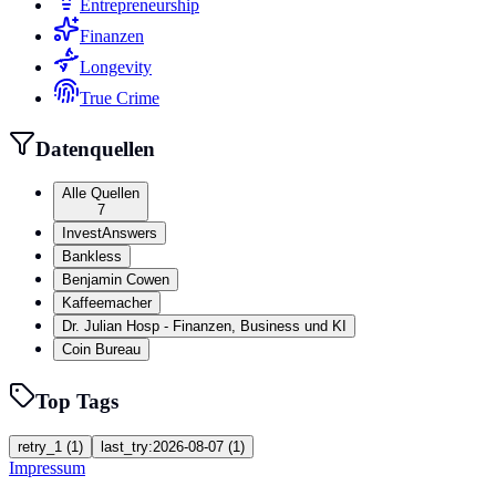
Entrepreneurship
Finanzen
Longevity
True Crime
Datenquellen
Alle Quellen
7
InvestAnswers
Bankless
Benjamin Cowen
Kaffeemacher
Dr. Julian Hosp - Finanzen, Business und KI
Coin Bureau
Top Tags
retry_1
(
1
)
last_try:2026-08-07
(
1
)
Impressum