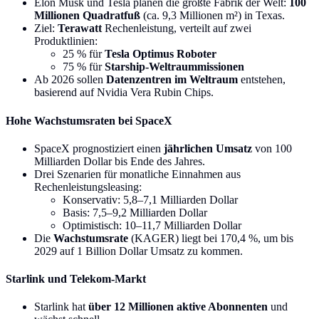
Elon Musk und Tesla planen die größte Fabrik der Welt:
100
Millionen Quadratfuß
(ca. 9,3 Millionen m²) in Texas.
Ziel:
Terawatt
Rechenleistung, verteilt auf zwei
Produktlinien:
25 % für
Tesla Optimus Roboter
75 % für
Starship-Weltraummissionen
Ab 2026 sollen
Datenzentren im Weltraum
entstehen,
basierend auf Nvidia Vera Rubin Chips.
Hohe Wachstumsraten bei SpaceX
SpaceX prognostiziert einen
jährlichen Umsatz
von 100
Milliarden Dollar bis Ende des Jahres.
Drei Szenarien für monatliche Einnahmen aus
Rechenleistungsleasing:
Konservativ: 5,8–7,1 Milliarden Dollar
Basis: 7,5–9,2 Milliarden Dollar
Optimistisch: 10–11,7 Milliarden Dollar
Die
Wachstumsrate
(KAGER) liegt bei 170,4 %, um bis
2029 auf 1 Billion Dollar Umsatz zu kommen.
Starlink und Telekom-Markt
Starlink hat
über 12 Millionen aktive Abonnenten
und