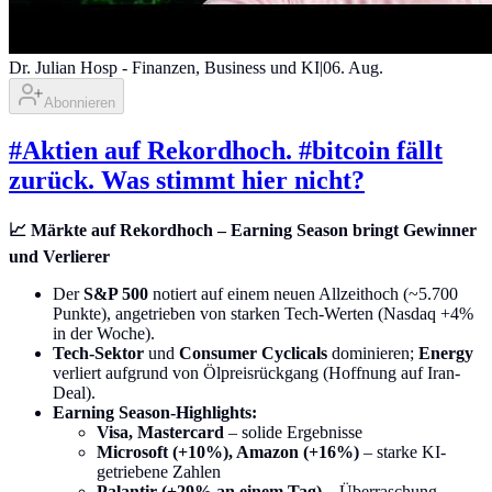
Dr. Julian Hosp - Finanzen, Business und KI
|
06. Aug.
Abonnieren
#Aktien auf Rekordhoch. #bitcoin fällt
zurück. Was stimmt hier nicht?
📈 Märkte auf Rekordhoch – Earning Season bringt Gewinner
und Verlierer
Der
S&P 500
notiert auf einem neuen Allzeithoch (~5.700
Punkte), angetrieben von starken Tech-Werten (Nasdaq +4%
in der Woche).
Tech-Sektor
und
Consumer Cyclicals
dominieren;
Energy
verliert aufgrund von Ölpreisrückgang (Hoffnung auf Iran-
Deal).
Earning Season-Highlights:
Visa, Mastercard
– solide Ergebnisse
Microsoft (+10%), Amazon (+16%)
– starke KI-
getriebene Zahlen
Palantir (+29% an einem Tag)
– Überraschung