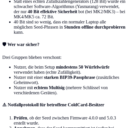
Statt eines echten Zufallszahlengenerators (128 Bit) wurde ein
schwacher Software-Algorithmus (Yasmarang) verwendet,
der nur
40 Bit effektive Sicherheit
bot (bei MK2/MK3) – bei
MK4/MK5 ca. 72 Bit.
40 Bit sind so wenig, dass ein normaler Laptop alle
möglichen Seed-Phrasen in
Stunden offline durchprobieren
kann.
🛡️ Wer war sicher?
Drei Gruppen blieben verschont:
Nutzer, die beim Setup
mindestens 50 Würfelwürfe
verwendet haben (echte Zufälligkeit).
Nutzer mit einer
starken BIP39-Passphrase
(zusätzliches
Geheimwort).
Nutzer mit
echtem Multisig
(mehrere Schlüssel von
verschiedenen Geräten).
⚠️ Notfallprotokoll für betroffene ColdCard-Besitzer
Prüfen
, ob der Seed zwischen Firmware 4.0.0 und 5.0.3
erstellt wurde.