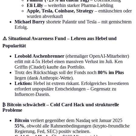
Eli Lilly
– weiterhin starker Pharma-Liebling
Apple, Tesla, Coinbase, Strategy
– enttäuschten oder
wurden abverkauft
Michael Burry
shortete Palantir und Tesla – mit gemischtem
Erfolg.
⚠️ Situational Awareness Fund – Lehren aus Hebel und
Popularität
Leobold Aschenbrenner
(ehemaliger OpenAI-Mitarbeiter)
erlitt mit 4-5x Hebel einen massiven Verlust im Juli. Ken
Griffin (Citadel) kaufte das Portfolio.
Trotz des Rückschlags soll der Fonds noch
80% im Plus
liegen (dank Anthropic-Wette).
Lektion:
Hebel ist extrem riskant. Erfolgreiches Investieren
erfordert unpopuläre Entscheidungen – Gegensatz zu
Influencer-Dasein.
₿ Bitcoin schwächelt – Cold Card Hack und strukturelle
Probleme
Bitcoin
verliert gegenüber dem Nasdaq seit Januar 2025
55%
, obwohl alle Rahmenbedingungen (krypto-freundliche
Regierung, Fed, SEC) positiv scheinen.