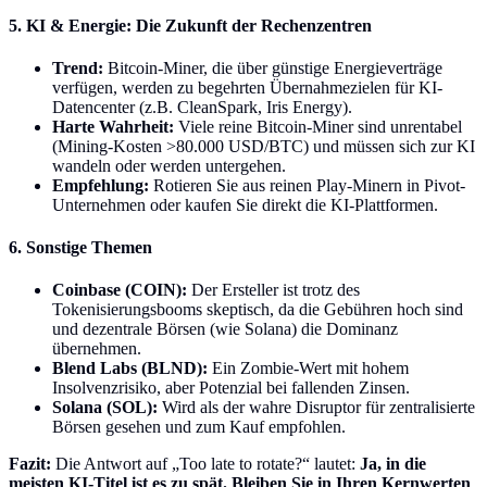
5. KI & Energie: Die Zukunft der Rechenzentren
Trend:
Bitcoin-Miner, die über günstige Energieverträge
verfügen, werden zu begehrten Übernahmezielen für KI-
Datencenter (z.B. CleanSpark, Iris Energy).
Harte Wahrheit:
Viele reine Bitcoin-Miner sind unrentabel
(Mining-Kosten >80.000 USD/BTC) und müssen sich zur KI
wandeln oder werden untergehen.
Empfehlung:
Rotieren Sie aus reinen Play-Minern in Pivot-
Unternehmen oder kaufen Sie direkt die KI-Plattformen.
6. Sonstige Themen
Coinbase (COIN):
Der Ersteller ist trotz des
Tokenisierungsbooms skeptisch, da die Gebühren hoch sind
und dezentrale Börsen (wie Solana) die Dominanz
übernehmen.
Blend Labs (BLND):
Ein Zombie-Wert mit hohem
Insolvenzrisiko, aber Potenzial bei fallenden Zinsen.
Solana (SOL):
Wird als der wahre Disruptor für zentralisierte
Börsen gesehen und zum Kauf empfohlen.
Fazit:
Die Antwort auf „Too late to rotate?“ lautet:
Ja, in die
meisten KI-Titel ist es zu spät. Bleiben Sie in Ihren Kernwerten