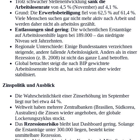
Trotz schwacher Stellenentwicklung
sank die
Arbeitslosenrate
von 4,5 % (November) auf 4,1 %.
Grund: Die
Erwerbsbeteiligung
fiel von 62,5 % auf 61,4 %.
Viele Menschen suchen gar nicht mehr aktiv nach Arbeit und
werden daher nicht als arbeitslos gezählt.
Entlassungen sind gering
: Die wöchentlichen Erstanträge
auf Arbeitslosenhilfe lagen bei 189.000 – das niedrigste
Niveau seit Jahrzehnten.
Regionale Unterschiede: Einige Bundesstaaten verzeichnen
steigende, andere fallende Arbeitslosigkeit. Anders als in einer
Rezession (z. B. 2008) ist nicht das ganze Land betroffen.
Global betrachtet steigt die nach BIP gewichtete
Arbeitslosenrate leicht an, hat sich zuletzt aber wieder
stabilisiert.
Zinspolitik und Ausblick
Die Wahrscheinlichkeit einer Zinserhöhung im September
liegt nur bei etwa 44 %.
Weltweit haben mehrere Zentralbanken (Brasilien, Südkorea,
Australien) die Zinsen wieder angehoben, der globale
Lockerungszyklus stockt.
Das
Rezessionsrisiko
bleibt laut Dashboard gering. Solange
die Erstanträge unter 300.000 liegen, besteht keine
unmittelbare Rezession.