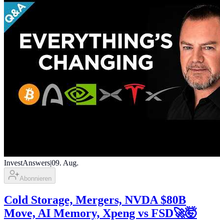
InvestAnswers
|
09. Aug.
Abonnieren
Cold Storage, Mergers, NVDA $80B
Move, AI Memory, Xpeng vs FSD🚀🤯