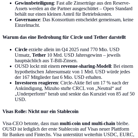
Gewinnbeteiligung
: Fast alle Zinserträge aus den Reserve-
Assets werden an die Partner ausgeschüttet – Open Standard
behält nur einen kleinen Anteil für Betriebskosten.
Governance
: Das Konsortium entscheidet gemeinsam, keine
Einzelmacht.
Warum das eine Bedrohung für Circle und Tether darstellt
Circle
erzielte allein im Q4 2025 rund 770 Mio. USD
Umsatz,
Tether
10 Mrd. USD Jahresgewinn – jeweils
hauptsächlich aus T-Bill-Zinsen.
OUSD lockt mit einem
revenue-sharing-Modell
: Bei einem
hypothetischen Jahresumsatz von 1 Mrd. USD würde jedes
der 167 Mitglieder fast 6 Mio. USD erhalten.
Investoren reagieren
: Circle-Aktie fiel um 17 % nach der
Ankündigung, Mizuho stufte CRCL von „Neutral“ auf
„Underperform“ herab und senkte das Kursziel von 85 auf 50
USD.
Visas Rolle: Nicht nur ein Stablecoin
Visa-CEO betonte, dass man
multi-coin und multi-chain
bleibe.
OUSD ist lediglich der erste Stablecoin auf Visas neuer Plattform
für Banken und Fintechs. Visa unterstützt weiterhin USDC, EURC,