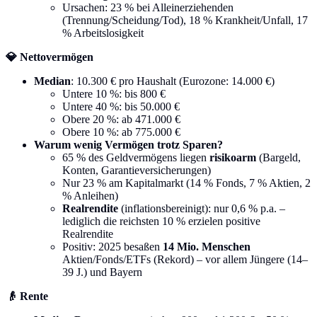
Ursachen: 23 % bei Alleinerziehenden
(Trennung/Scheidung/Tod), 18 % Krankheit/Unfall, 17
% Arbeitslosigkeit
💎 Nettovermögen
Median
: 10.300 € pro Haushalt (Eurozone: 14.000 €)
Untere 10 %: bis 800 €
Untere 40 %: bis 50.000 €
Obere 20 %: ab 471.000 €
Obere 10 %: ab 775.000 €
Warum wenig Vermögen trotz Sparen?
65 % des Geldvermögens liegen
risikoarm
(Bargeld,
Konten, Garantieversicherungen)
Nur 23 % am Kapitalmarkt (14 % Fonds, 7 % Aktien, 2
% Anleihen)
Realrendite
(inflationsbereinigt): nur 0,6 % p.a. –
lediglich die reichsten 10 % erzielen positive
Realrendite
Positiv: 2025 besaßen
14 Mio. Menschen
Aktien/Fonds/ETFs (Rekord) – vor allem Jüngere (14–
39 J.) und Bayern
👴 Rente