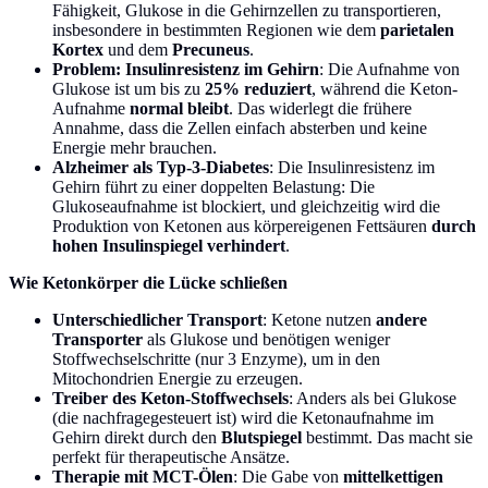
Fähigkeit, Glukose in die Gehirnzellen zu transportieren,
insbesondere in bestimmten Regionen wie dem
parietalen
Kortex
und dem
Precuneus
.
Problem: Insulinresistenz im Gehirn
: Die Aufnahme von
Glukose ist um bis zu
25% reduziert
, während die Keton-
Aufnahme
normal bleibt
. Das widerlegt die frühere
Annahme, dass die Zellen einfach absterben und keine
Energie mehr brauchen.
Alzheimer als Typ-3-Diabetes
: Die Insulinresistenz im
Gehirn führt zu einer doppelten Belastung: Die
Glukoseaufnahme ist blockiert, und gleichzeitig wird die
Produktion von Ketonen aus körpereigenen Fettsäuren
durch
hohen Insulinspiegel verhindert
.
Wie Ketonkörper die Lücke schließen
Unterschiedlicher Transport
: Ketone nutzen
andere
Transporter
als Glukose und benötigen weniger
Stoffwechselschritte (nur 3 Enzyme), um in den
Mitochondrien Energie zu erzeugen.
Treiber des Keton-Stoffwechsels
: Anders als bei Glukose
(die nachfragegesteuert ist) wird die Ketonaufnahme im
Gehirn direkt durch den
Blutspiegel
bestimmt. Das macht sie
perfekt für therapeutische Ansätze.
Therapie mit MCT-Ölen
: Die Gabe von
mittelkettigen