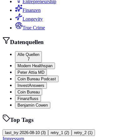
Entrepreneurship
Finanzen
Longevity
True Crime
Datenquellen
Alle Quellen
7
Modern Healthspan
Peter Attia MD
Coin Bureau Podcast
InvestAnswers
Coin Bureau
Finanzfluss
Benjamin Cowen
Top Tags
last_try:2026-08-10
(
3
)
retry_1
(
2
)
retry_2
(
1
)
Impressum