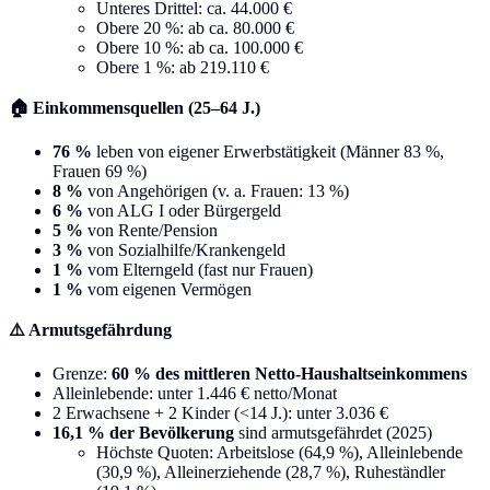
Unteres Drittel: ca. 44.000 €
Obere 20 %: ab ca. 80.000 €
Obere 10 %: ab ca. 100.000 €
Obere 1 %: ab 219.110 €
🏠 Einkommensquellen (25–64 J.)
76 %
leben von eigener Erwerbstätigkeit (Männer 83 %,
Frauen 69 %)
8 %
von Angehörigen (v. a. Frauen: 13 %)
6 %
von ALG I oder Bürgergeld
5 %
von Rente/Pension
3 %
von Sozialhilfe/Krankengeld
1 %
vom Elterngeld (fast nur Frauen)
1 %
vom eigenen Vermögen
⚠️ Armutsgefährdung
Grenze:
60 % des mittleren Netto-Haushaltseinkommens
Alleinlebende: unter 1.446 € netto/Monat
2 Erwachsene + 2 Kinder (<14 J.): unter 3.036 €
16,1 % der Bevölkerung
sind armutsgefährdet (2025)
Höchste Quoten: Arbeitslose (64,9 %), Alleinlebende
(30,9 %), Alleinerziehende (28,7 %), Ruheständler