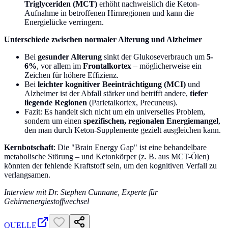
Triglyceriden (MCT)
erhöht nachweislich die Keton-
Aufnahme in betroffenen Hirnregionen und kann die
Energielücke verringern.
Unterschiede zwischen normaler Alterung und Alzheimer
Bei
gesunder Alterung
sinkt der Glukoseverbrauch um
5-
6%
, vor allem im
Frontalkortex
– möglicherweise ein
Zeichen für höhere Effizienz.
Bei
leichter kognitiver Beeinträchtigung (MCI)
und
Alzheimer ist der Abfall stärker und betrifft andere,
tiefer
liegende Regionen
(Parietalkortex, Precuneus).
Fazit: Es handelt sich nicht um ein universelles Problem,
sondern um einen
spezifischen, regionalen Energiemangel
,
den man durch Keton-Supplemente gezielt ausgleichen kann.
Kernbotschaft
: Die "Brain Energy Gap" ist eine behandelbare
metabolische Störung – und Ketonkörper (z. B. aus MCT-Ölen)
könnten der fehlende Kraftstoff sein, um den kognitiven Verfall zu
verlangsamen.
Interview mit Dr. Stephen Cunnane, Experte für
Gehirnenergiestoffwechsel
QUELLE