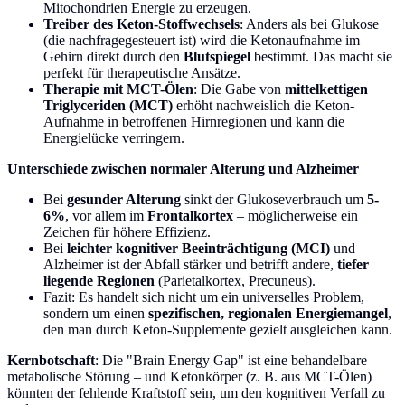
Mitochondrien Energie zu erzeugen.
Treiber des Keton-Stoffwechsels
: Anders als bei Glukose
(die nachfragegesteuert ist) wird die Ketonaufnahme im
Gehirn direkt durch den
Blutspiegel
bestimmt. Das macht sie
perfekt für therapeutische Ansätze.
Therapie mit MCT-Ölen
: Die Gabe von
mittelkettigen
Triglyceriden (MCT)
erhöht nachweislich die Keton-
Aufnahme in betroffenen Hirnregionen und kann die
Energielücke verringern.
Unterschiede zwischen normaler Alterung und Alzheimer
Bei
gesunder Alterung
sinkt der Glukoseverbrauch um
5-
6%
, vor allem im
Frontalkortex
– möglicherweise ein
Zeichen für höhere Effizienz.
Bei
leichter kognitiver Beeinträchtigung (MCI)
und
Alzheimer ist der Abfall stärker und betrifft andere,
tiefer
liegende Regionen
(Parietalkortex, Precuneus).
Fazit: Es handelt sich nicht um ein universelles Problem,
sondern um einen
spezifischen, regionalen Energiemangel
,
den man durch Keton-Supplemente gezielt ausgleichen kann.
Kernbotschaft
: Die "Brain Energy Gap" ist eine behandelbare
metabolische Störung – und Ketonkörper (z. B. aus MCT-Ölen)
könnten der fehlende Kraftstoff sein, um den kognitiven Verfall zu