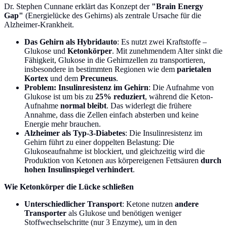
Dr. Stephen Cunnane erklärt das Konzept der
"Brain Energy
Gap"
(Energielücke des Gehirns) als zentrale Ursache für die
Alzheimer-Krankheit.
Das Gehirn als Hybridauto
: Es nutzt zwei Kraftstoffe –
Glukose und
Ketonkörper
. Mit zunehmendem Alter sinkt die
Fähigkeit, Glukose in die Gehirnzellen zu transportieren,
insbesondere in bestimmten Regionen wie dem
parietalen
Kortex
und dem
Precuneus
.
Problem: Insulinresistenz im Gehirn
: Die Aufnahme von
Glukose ist um bis zu
25% reduziert
, während die Keton-
Aufnahme
normal bleibt
. Das widerlegt die frühere
Annahme, dass die Zellen einfach absterben und keine
Energie mehr brauchen.
Alzheimer als Typ-3-Diabetes
: Die Insulinresistenz im
Gehirn führt zu einer doppelten Belastung: Die
Glukoseaufnahme ist blockiert, und gleichzeitig wird die
Produktion von Ketonen aus körpereigenen Fettsäuren
durch
hohen Insulinspiegel verhindert
.
Wie Ketonkörper die Lücke schließen
Unterschiedlicher Transport
: Ketone nutzen
andere
Transporter
als Glukose und benötigen weniger
Stoffwechselschritte (nur 3 Enzyme), um in den