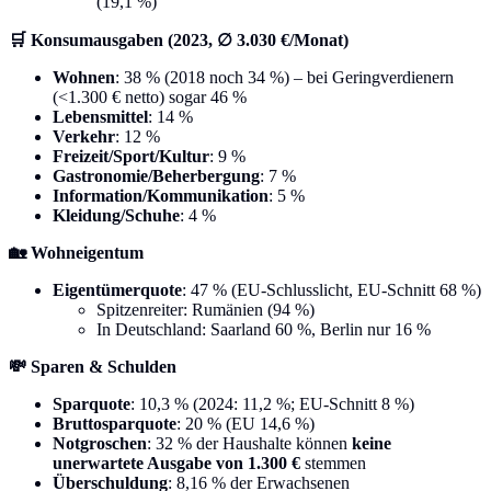
(19,1 %)
🛒 Konsumausgaben (2023, ∅ 3.030 €/Monat)
Wohnen
: 38 % (2018 noch 34 %) – bei Geringverdienern
(<1.300 € netto) sogar 46 %
Lebensmittel
: 14 %
Verkehr
: 12 %
Freizeit/Sport/Kultur
: 9 %
Gastronomie/Beherbergung
: 7 %
Information/Kommunikation
: 5 %
Kleidung/Schuhe
: 4 %
🏡 Wohneigentum
Eigentümerquote
: 47 % (EU-Schlusslicht, EU-Schnitt 68 %)
Spitzenreiter: Rumänien (94 %)
In Deutschland: Saarland 60 %, Berlin nur 16 %
💸 Sparen & Schulden
Sparquote
: 10,3 % (2024: 11,2 %; EU-Schnitt 8 %)
Bruttosparquote
: 20 % (EU 14,6 %)
Notgroschen
: 32 % der Haushalte können
keine
unerwartete Ausgabe von 1.300 €
stemmen
Überschuldung
: 8,16 % der Erwachsenen