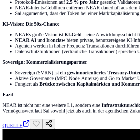
Protokoll-Emissionen auf
2,5 % pro Jahr
gesenkt; Validatoren
NEAR-Intents-Gebühren entfernen NEAR dauerhaft aus dem U
Sal argumentiert, dass der Token bei einer Marktkapitalisieru
KI-Vision: Die 50x-Chance
NEARs große Vision ist
KI-Geld
– eine Abwicklungsschicht f
NEAR AI
und
Ironclaw
bieten private, benutzereigene KI-Infr
Agenten werden in hoher Frequenz Transaktionen durchführen 
Datenschutzfunktionen (vertrauliche Transaktionen) sprechen 
Sovereign: Kommerzialisierungspartner
Sovereign (SVRN) ist ein
gewinnorientiertes Treasury-Unt
Aktive Governance (MPC-Node-Anreize) und Go-to-Market-Un
Fungiert als
Brücke zwischen Kapitalmärkten und Kommer
Fazit
NEAR ist nicht nur eine weitere L1, sondern eine
Infrastrukturschi
Vermögenswert laut Sal sowohl jetzt als auch in der agentischen Zuku
QUELLE