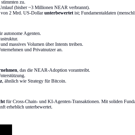
 stimmten zu.
mlauf (bisher ~3 Millionen NEAR verbrannt).
ng von 2 Mrd. US-Dollar
unterbewertet
ist; Fundamentaldaten (menschl
ür autonome Agenten.
astruktur.
und massives Volumen über Intents treiben.
Unternehmen und Privatnutzer an.
ernehmen
, das die NEAR-Adoption vorantreibt.
terstützung.
z
, ähnlich wie Strategy für Bitcoin.
cht
für Cross-Chain- und KI-Agenten-Transaktionen. Mit soliden Fundam
nft erheblich unterbewertet.