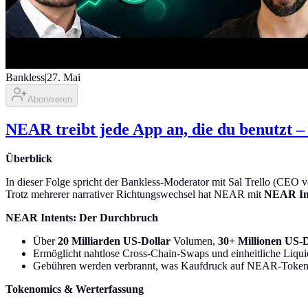
Bankless
|
27. Mai
Abonnieren
NEAR treibt jede App an, die du benutzt –
Überblick
In dieser Folge spricht der Bankless-Moderator mit Sal Trello (CEO
Trotz mehrerer narrativer Richtungswechsel hat NEAR mit
NEAR In
NEAR Intents: Der Durchbruch
Über
20 Milliarden US-Dollar
Volumen,
30+ Millionen US-D
Ermöglicht nahtlose Cross-Chain-Swaps und einheitliche Liquid
Gebühren werden verbrannt, was Kaufdruck auf NEAR-Token e
Tokenomics & Werterfassung