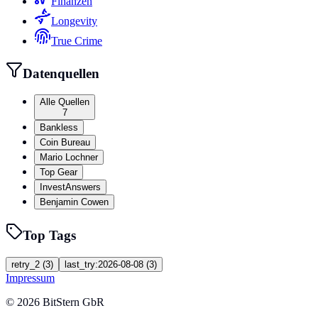
Finanzen
Longevity
True Crime
Datenquellen
Alle Quellen
7
Bankless
Coin Bureau
Mario Lochner
Top Gear
InvestAnswers
Benjamin Cowen
Top Tags
retry_2
(
3
)
last_try:2026-08-08
(
3
)
Impressum
©
2026
BitStern GbR