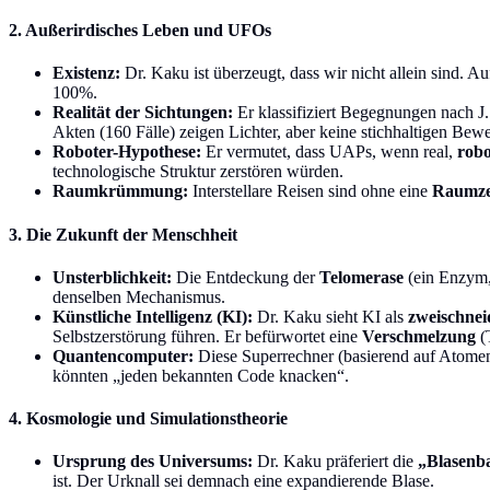
2. Außerirdisches Leben und UFOs
Existenz:
Dr. Kaku ist überzeugt, dass wir nicht allein sind. A
100%.
Realität der Sichtungen:
Er klassifiziert Begegnungen nach J.
Akten (160 Fälle) zeigen Lichter, aber keine stichhaltigen Bew
Roboter-Hypothese:
Er vermutet, dass UAPs, wenn real,
robo
technologische Struktur zerstören würden.
Raumkrümmung:
Interstellare Reisen sind ohne eine
Raumz
3. Die Zukunft der Menschheit
Unsterblichkeit:
Die Entdeckung der
Telomerase
(ein Enzym,
denselben Mechanismus.
Künstliche Intelligenz (KI):
Dr. Kaku sieht KI als
zweischnei
Selbstzerstörung führen. Er befürwortet eine
Verschmelzung
(
Quantencomputer:
Diese Superrechner (basierend auf Atomen s
könnten „jeden bekannten Code knacken“.
4. Kosmologie und Simulationstheorie
Ursprung des Universums:
Dr. Kaku präferiert die
„Blasenb
ist. Der Urknall sei demnach eine expandierende Blase.