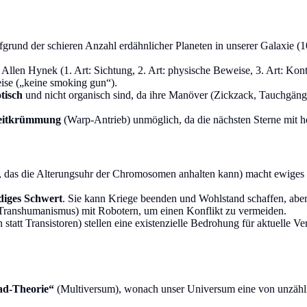
ufgrund der schieren Anzahl erdähnlicher Planeten in unserer Galaxie (
 Allen Hynek (1. Art: Sichtung, 2. Art: physische Beweise, 3. Art: Kont
eise („keine smoking gun“).
tisch
und nicht organisch sind, da ihre Manöver (Zickzack, Tauchgäng
eitkrümmung
(Warp-Antrieb) unmöglich, da die nächsten Sterne mit he
 das die Alterungsuhr der Chromosomen anhalten kann) macht ewiges L
diges Schwert
. Sie kann Kriege beenden und Wohlstand schaffen, ab
Transhumanismus) mit Robotern, um einen Konflikt zu vermeiden.
tatt Transistoren) stellen eine existenzielle Bedrohung für aktuelle Ve
ad-Theorie“
(Multiversum), wonach unser Universum eine von unzähli