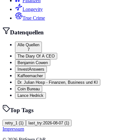
Finanzen
Longevity
True Crime
Datenquellen
Alle Quellen
7
The Diary Of A CEO
Benjamin Cowen
InvestAnswers
Kaffeemacher
Dr. Julian Hosp - Finanzen, Business und KI
Coin Bureau
Lance Hedrick
Top Tags
retry_1
(
1
)
last_try:2026-08-07
(
1
)
Impressum
©
2026
BitStern GbR