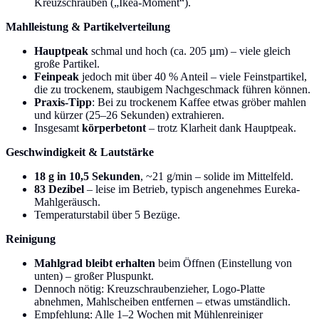
Kreuzschrauben („Ikea-Moment“).
Mahlleistung & Partikelverteilung
Hauptpeak
schmal und hoch (ca. 205 µm) – viele gleich
große Partikel.
Feinpeak
jedoch mit über 40 % Anteil – viele Feinstpartikel,
die zu trockenem, staubigem Nachgeschmack führen können.
Praxis-Tipp
: Bei zu trockenem Kaffee etwas gröber mahlen
und kürzer (25–26 Sekunden) extrahieren.
Insgesamt
körperbetont
– trotz Klarheit dank Hauptpeak.
Geschwindigkeit & Lautstärke
18 g in 10,5 Sekunden
, ~21 g/min – solide im Mittelfeld.
83 Dezibel
– leise im Betrieb, typisch angenehmes Eureka-
Mahlgeräusch.
Temperaturstabil über 5 Bezüge.
Reinigung
Mahlgrad bleibt erhalten
beim Öffnen (Einstellung von
unten) – großer Pluspunkt.
Dennoch nötig: Kreuzschraubenzieher, Logo-Platte
abnehmen, Mahlscheiben entfernen – etwas umständlich.
Empfehlung: Alle 1–2 Wochen mit Mühlenreiniger