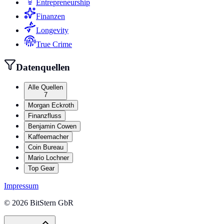
Entrepreneurship
Finanzen
Longevity
True Crime
Datenquellen
Alle Quellen
7
Morgan Eckroth
Finanzfluss
Benjamin Cowen
Kaffeemacher
Coin Bureau
Mario Lochner
Top Gear
Impressum
©
2026
BitStern GbR