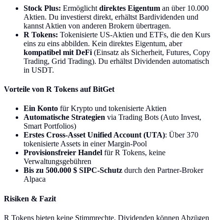
Stock Plus:
Ermöglicht
direktes Eigentum
an über 10.000
Aktien. Du investierst direkt, erhältst Bardividenden und
kannst Aktien von anderen Brokern übertragen.
R Tokens:
Tokenisierte US-Aktien und ETFs, die den Kurs
eins zu eins abbilden. Kein direktes Eigentum, aber
kompatibel mit DeFi
(Einsatz als Sicherheit, Futures, Copy
Trading, Grid Trading). Du erhältst Dividenden automatisch
in USDT.
Vorteile von R Tokens auf BitGet
Ein Konto
für Krypto und tokenisierte Aktien
Automatische Strategien
via Trading Bots (Auto Invest,
Smart Portfolios)
Erstes Cross-Asset Unified Account (UTA)
: Über 370
tokenisierte Assets in einer Margin-Pool
Provisionsfreier Handel
für R Tokens, keine
Verwaltungsgebühren
Bis zu 500.000 $ SIPC-Schutz
durch den Partner-Broker
Alpaca
Risiken & Fazit
R Tokens bieten keine Stimmrechte, Dividenden können Abzügen