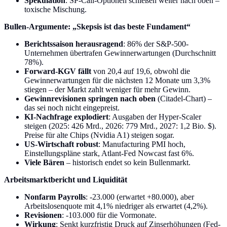
Spekulation
: SP-Call-Optionen schießen weiter nach oben –
toxische Mischung.
Bullen-Argumente: „Skepsis ist das beste Fundament“
Berichtssaison herausragend
: 86% der S&P-500-
Unternehmen übertrafen Gewinnerwartungen (Durchschnitt
78%).
Forward-KGV fällt
von 20,4 auf 19,6, obwohl die
Gewinnerwartungen für die nächsten 12 Monate um 3,3%
stiegen – der Markt zahlt weniger für mehr Gewinn.
Gewinnrevisionen springen nach oben
(Citadel-Chart) –
das sei noch nicht eingepreist.
KI-Nachfrage explodiert
: Ausgaben der Hyper-Scaler
steigen (2025: 426 Mrd., 2026: 779 Mrd., 2027: 1,2 Bio. $).
Preise für alte Chips (Nvidia A1) steigen sogar.
US-Wirtschaft robust
: Manufacturing PMI hoch,
Einstellungspläne stark, Atlant-Fed Nowcast fast 6%.
Viele Bären
– historisch endet so kein Bullenmarkt.
Arbeitsmarktbericht und Liquidität
Nonfarm Payrolls
: -23.000 (erwartet +80.000), aber
Arbeitslosenquote mit 4,1% niedriger als erwartet (4,2%).
Revisionen
: -103.000 für die Vormonate.
Wirkung
: Senkt kurzfristig Druck auf Zinserhöhungen (Fed-