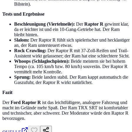
Bilstein).
Tests und Ergebnisse
Beschleunigung (Viertelmeile):
Der
Raptor R
gewinnt klar,
da er leichter ist und ein 10-Gang-Getriebe hat. Der Ram
bleibt hinten.
Slalom:
Der Raptor R fühlt sich spielerischer und hecklastiger
an, der Ram untersteuert etwas.
Rock Crawling:
Der Raptor R mit 37-Zoll-Reifen und Trail-
Assistent wirkt gelassener; der Ram hat eine schlechtere Sicht.
Whoops (Schlaglochpisten):
Beide meistern sie bei hohem
Tempo (ca. 105 km/h bzw. 80 km/h) souverän. Der Raptor R
vermittelt mehr Kontrolle.
Sprung:
Beide landen stabil. Der Ram kappt automatisch die
Gaszufuhr, der Raptor R wirkt natürlicher.
Fazit
Der
Ford Raptor R
ist das leichtfüßigere, analogere Fahrzeug und
macht im Gelände mehr Spaß. Der Ram TRX SRT ist komfortabler
und technischer, aber schwerer. Der Moderator würde den Raptor R
bevorzugen.