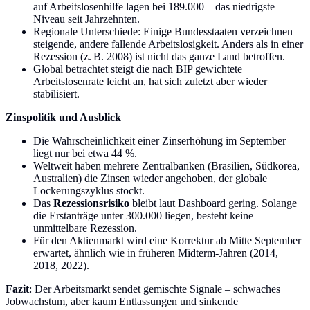
auf Arbeitslosenhilfe lagen bei 189.000 – das niedrigste
Niveau seit Jahrzehnten.
Regionale Unterschiede: Einige Bundesstaaten verzeichnen
steigende, andere fallende Arbeitslosigkeit. Anders als in einer
Rezession (z. B. 2008) ist nicht das ganze Land betroffen.
Global betrachtet steigt die nach BIP gewichtete
Arbeitslosenrate leicht an, hat sich zuletzt aber wieder
stabilisiert.
Zinspolitik und Ausblick
Die Wahrscheinlichkeit einer Zinserhöhung im September
liegt nur bei etwa 44 %.
Weltweit haben mehrere Zentralbanken (Brasilien, Südkorea,
Australien) die Zinsen wieder angehoben, der globale
Lockerungszyklus stockt.
Das
Rezessionsrisiko
bleibt laut Dashboard gering. Solange
die Erstanträge unter 300.000 liegen, besteht keine
unmittelbare Rezession.
Für den Aktienmarkt wird eine Korrektur ab Mitte September
erwartet, ähnlich wie in früheren Midterm-Jahren (2014,
2018, 2022).
Fazit
: Der Arbeitsmarkt sendet gemischte Signale – schwaches
Jobwachstum, aber kaum Entlassungen und sinkende