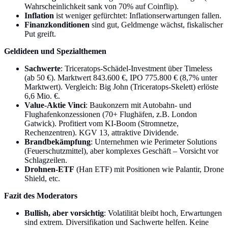
Wahrscheinlichkeit sank von 70% auf Coinflip).
Inflation
ist weniger gefürchtet: Inflationserwartungen fallen.
Finanzkonditionen
sind gut, Geldmenge wächst, fiskalischer
Put greift.
Geldideen und Spezialthemen
Sachwerte
: Triceratops-Schädel-Investment über Timeless
(ab 50 €). Marktwert 843.600 €, IPO 775.800 € (8,7% unter
Marktwert). Vergleich: Big John (Triceratops-Skelett) erlöste
6,6 Mio. €.
Value-Aktie Vinci
: Baukonzern mit Autobahn- und
Flughafenkonzessionen (70+ Flughäfen, z.B. London
Gatwick). Profitiert vom KI-Boom (Stromnetze,
Rechenzentren). KGV 13, attraktive Dividende.
Brandbekämpfung
: Unternehmen wie Perimeter Solutions
(Feuerschutzmittel), aber komplexes Geschäft – Vorsicht vor
Schlagzeilen.
Drohnen-ETF
(Han ETF) mit Positionen wie Palantir, Drone
Shield, etc.
Fazit des Moderators
Bullish, aber vorsichtig
: Volatilität bleibt hoch, Erwartungen
sind extrem. Diversifikation und Sachwerte helfen. Keine