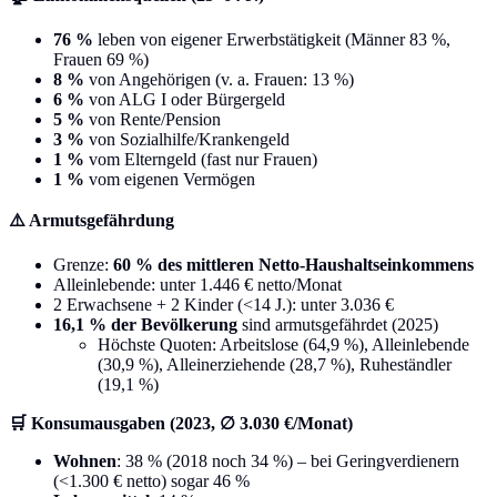
76 %
leben von eigener Erwerbstätigkeit (Männer 83 %,
Frauen 69 %)
8 %
von Angehörigen (v. a. Frauen: 13 %)
6 %
von ALG I oder Bürgergeld
5 %
von Rente/Pension
3 %
von Sozialhilfe/Krankengeld
1 %
vom Elterngeld (fast nur Frauen)
1 %
vom eigenen Vermögen
⚠️ Armutsgefährdung
Grenze:
60 % des mittleren Netto-Haushaltseinkommens
Alleinlebende: unter 1.446 € netto/Monat
2 Erwachsene + 2 Kinder (<14 J.): unter 3.036 €
16,1 % der Bevölkerung
sind armutsgefährdet (2025)
Höchste Quoten: Arbeitslose (64,9 %), Alleinlebende
(30,9 %), Alleinerziehende (28,7 %), Ruheständler
(19,1 %)
🛒 Konsumausgaben (2023, ∅ 3.030 €/Monat)
Wohnen
: 38 % (2018 noch 34 %) – bei Geringverdienern
(<1.300 € netto) sogar 46 %