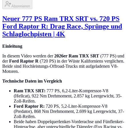
Abonnieren
Neuer 777 PS Ram TRX SRT vs. 720 PS
Ford Raptor R: Drag Race, Sprünge und
Schlaglochpisten | 4K
Einleitung
In diesem Video werden der
2026er Ram TRX SRT
(777 PS) und
der
Ford Raptor R
(720 PS) in der Wüste Kaliforniens verglichen.
Beide sind Hochleistungs-Offroad-Trucks mit aufgeladenen V8-
Motoren.
Technische Daten im Vergleich
Ram TRX SRT:
777 PS, 6,2-Liter-Kompressor-V8
(Hellcat), 922 Nm Drehmoment, 2.857 kg Leergewicht, 35-
Zoll-Reifen.
Ford Raptor R:
720 PS, 5,2-Liter-Kompressor-V8
(Predator), 868 Nm Drehmoment, 2.699 kg Leergewicht, 37-
Zoll-Reifen.
Beide haben Doppelquerlenker-Vorderachse und Fünflenker-
Hinterachse, aber unterschiedliche Dämpfer (Fox Racing vs.