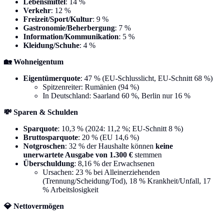
Lebensmittel
: 14 %
Verkehr
: 12 %
Freizeit/Sport/Kultur
: 9 %
Gastronomie/Beherbergung
: 7 %
Information/Kommunikation
: 5 %
Kleidung/Schuhe
: 4 %
🏡 Wohneigentum
Eigentümerquote
: 47 % (EU-Schlusslicht, EU-Schnitt 68 %)
Spitzenreiter: Rumänien (94 %)
In Deutschland: Saarland 60 %, Berlin nur 16 %
💸 Sparen & Schulden
Sparquote
: 10,3 % (2024: 11,2 %; EU-Schnitt 8 %)
Bruttosparquote
: 20 % (EU 14,6 %)
Notgroschen
: 32 % der Haushalte können
keine
unerwartete Ausgabe von 1.300 €
stemmen
Überschuldung
: 8,16 % der Erwachsenen
Ursachen: 23 % bei Alleinerziehenden
(Trennung/Scheidung/Tod), 18 % Krankheit/Unfall, 17
% Arbeitslosigkeit
💎 Nettovermögen