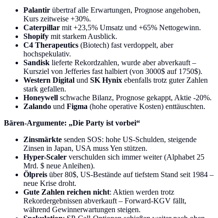
Palantir
übertraf alle Erwartungen, Prognose angehoben,
Kurs zeitweise +30%.
Caterpillar
mit +23,5% Umsatz und +65% Nettogewinn.
Shopify
mit starkem Ausblick.
C4 Therapeutics
(Biotech) fast verdoppelt, aber
hochspekulativ.
Sandisk
lieferte Rekordzahlen, wurde aber abverkauft –
Kursziel von Jefferies fast halbiert (von 3000$ auf 1750$).
Western Digital
und
SK Hynix
ebenfalls trotz guter Zahlen
stark gefallen.
Honeywell
schwache Bilanz, Prognose gekappt, Aktie -20%.
Zalando
und
Figma
(hohe operative Kosten) enttäuschten.
Bären-Argumente: „Die Party ist vorbei“
Zinsmärkte
senden SOS: hohe US-Schulden, steigende
Zinsen in Japan, USA muss Yen stützen.
Hyper-Scaler
verschulden sich immer weiter (Alphabet 25
Mrd. $ neue Anleihen).
Ölpreis
über 80$, US-Bestände auf tiefstem Stand seit 1984 –
neue Krise droht.
Gute Zahlen reichen nicht
: Aktien werden trotz
Rekordergebnissen abverkauft – Forward-KGV fällt,
während Gewinnerwartungen steigen.