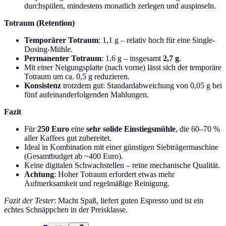
durchspülen, mindestens monatlich zerlegen und auspinseln.
Totraum (Retention)
Temporärer Totraum
: 1,1 g – relativ hoch für eine Single-
Dosing-Mühle.
Permanenter Totraum
: 1,6 g – insgesamt
2,7 g
.
Mit einer Neigungsplatte (nach vorne) lässt sich der temporäre
Totraum um ca. 0,5 g reduzieren.
Konsistenz
trotzdem gut: Standardabweichung von 0,05 g bei
fünf aufeinanderfolgenden Mahlungen.
Fazit
Für
250 Euro
eine
sehr solide Einstiegsmühle
, die 60–70 %
aller Kaffees gut zubereitet.
Ideal in Kombination mit einer günstigen Siebträgermaschine
(Gesamtbudget ab ~400 Euro).
Keine digitalen Schwachstellen – reine mechanische Qualität.
Achtung
: Hoher Totraum erfordert etwas mehr
Aufmerksamkeit und regelmäßige Reinigung.
Fazit der Tester
: Macht Spaß, liefert guten Espresso und ist ein
echtes Schnäppchen in der Preisklasse.