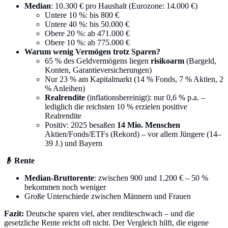
Median
: 10.300 € pro Haushalt (Eurozone: 14.000 €)
Untere 10 %: bis 800 €
Untere 40 %: bis 50.000 €
Obere 20 %: ab 471.000 €
Obere 10 %: ab 775.000 €
Warum wenig Vermögen trotz Sparen?
65 % des Geldvermögens liegen
risikoarm
(Bargeld,
Konten, Garantieversicherungen)
Nur 23 % am Kapitalmarkt (14 % Fonds, 7 % Aktien, 2
% Anleihen)
Realrendite
(inflationsbereinigt): nur 0,6 % p.a. –
lediglich die reichsten 10 % erzielen positive
Realrendite
Positiv: 2025 besaßen
14 Mio. Menschen
Aktien/Fonds/ETFs (Rekord) – vor allem Jüngere (14–
39 J.) und Bayern
👴 Rente
Median-Bruttorente
: zwischen 900 und 1.200 € – 50 %
bekommen noch weniger
Große Unterschiede zwischen Männern und Frauen
Fazit:
Deutsche sparen viel, aber renditeschwach – und die
gesetzliche Rente reicht oft nicht. Der Vergleich hilft, die eigene