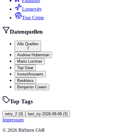
Finanzen
Longevity
True Crime
Datenquellen
Alle Quellen
7
Andrew Huberman
Mario Lochner
Top Gear
InvestAnswers
Bankless
Benjamin Cowen
Top Tags
retry_2
(
3
)
last_try:2026-08-08
(
3
)
Impressum
©
2026
BitStern GbR