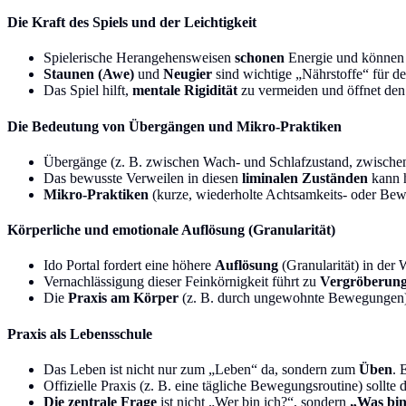
Die Kraft des Spiels und der Leichtigkeit
Spielerische Herangehensweisen
schonen
Energie und können
Staunen (Awe)
und
Neugier
sind wichtige „Nährstoffe“ für d
Das Spiel hilft,
mentale Rigidität
zu vermeiden und öffnet den 
Die Bedeutung von Übergängen und Mikro-Praktiken
Übergänge (z. B. zwischen Wach- und Schlafzustand, zwisch
Das bewusste Verweilen in diesen
liminalen Zuständen
kann h
Mikro-Praktiken
(kurze, wiederholte Achtsamkeits- oder Bew
Körperliche und emotionale Auflösung (Granularität)
Ido Portal fordert eine höhere
Auflösung
(Granularität) in de
Vernachlässigung dieser Feinkörnigkeit führt zu
Vergröberun
Die
Praxis am Körper
(z. B. durch ungewohnte Bewegungen) i
Praxis als Lebensschule
Das Leben ist nicht nur zum „Leben“ da, sondern zum
Üben
. 
Offizielle Praxis (z. B. eine tägliche Bewegungsroutine) sollte
Die zentrale Frage
ist nicht „Wer bin ich?“, sondern
„Was bin