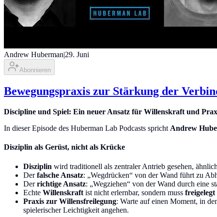
Andrew Huberman
|
29. Juni
Abonnieren
Bewegungspraxis zur Stärkung der Verbind
Discipline und Spiel: Ein neuer Ansatz für Willenskraft und Prax
In dieser Episode des Huberman Lab Podcasts spricht
Andrew Hub
Disziplin als Gerüst, nicht als Krücke
Disziplin
wird traditionell als zentraler Antrieb gesehen, ähnl
Der
falsche Ansatz
: „Wegdrücken“ von der Wand führt zu Abh
Der
richtige Ansatz
: „Wegziehen“ von der Wand durch eine sta
Echte
Willenskraft
ist nicht erlernbar, sondern muss
freigelegt
Praxis zur Willensfreilegung
: Warte auf einen Moment, in dem
spielerischer Leichtigkeit angehen.