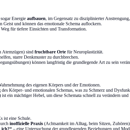
 sogar Energie
aufbauen
, im Gegensatz zu disziplinierter Anstrengung, 
en Geist und können das emotionale Schema auflockern.
Weg für tiefere Einsichten und Transformation.
en Atemzügen) sind
fruchtbare Orte
für Neuroplastizität.
elfen, starre Denkmuster zu durchbrechen.
egungsübungen) können langfristig die grundlegende Art zu sein verän
r Wahrnehmung des eigenen Körpers und der Emotionen.
g
des Körper- und emotionalen Schemas, was zu Schmerz und Dysfunkt
st ein mächtiger Hebel, um diese Schemata schnell zu verändern und z
Es ist eine Schule.
 durch
inoffizielle Praxis
(Achtsamkeit im Alltag, beim Sitzen, Zuhören)
 ich?“
– eine Untersuchung der grundlegenden Beziehungen und Model