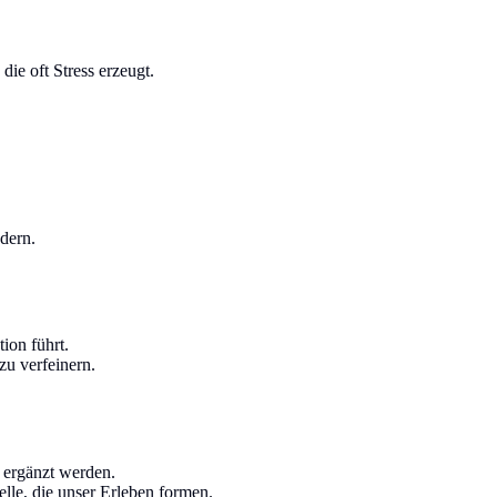
die oft Stress erzeugt.
dern.
ion führt.
u verfeinern.
 ergänzt werden.
le, die unser Erleben formen.