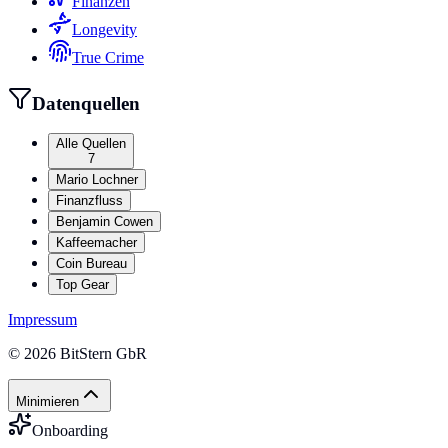
Finanzen
Longevity
True Crime
Datenquellen
Alle Quellen
7
Mario Lochner
Finanzfluss
Benjamin Cowen
Kaffeemacher
Coin Bureau
Top Gear
Impressum
©
2026
BitStern GbR
Minimieren
Onboarding