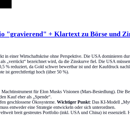
io "gravierend" + Klartext zu Börse und Zi
ckt in einer Wirtschaftskrise ohne Perspektive. Die USA dominieren 
als „verrückt“ bezeichnet wird, da die Zinskurve fiel. Die USA müsse
0,5 % reduziert, da Gold schwer bewertbar ist und der Kaufdruck nachl
 ist gerechtfertigt hoch (über 50 %).
n Machtinstrument für Elon Musks Visionen (Mars-Besiedlung). Die Bewer
den Kauf eher als „Spende“.
fen geschlossene Ökosysteme.
Wichtiger Punkt
: Das KI-Modell „Myt
uss entweder eine Strategie entwickeln oder sich unterordnen.
eltweit breit gestreutes Portfolio (inkl. USA und China) ist essenziell.