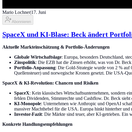
Mario Lochner
|
17. Juni
Abonnieren
SpaceX und KI-Blase: Beck ändert Portfol
Aktuelle Markteinschätzung & Portfolio-Änderungen
Globale Wirtschaftslage
: Europa, besonders Deutschland, ste
Zinspolitik
: Die EZB hat die Zinsen erhöht, was von Dr. Beck 
Portfolio-Anpassung
: Die Gold-Strategie wurde von 2 % auf 
Quellensteuer) und norwegische Kronen gesetzt. Die USA-Quote
SpaceX & KI-Revolution: Chancen und Risiken
SpaceX
: Kein klassisches Wirtschaftsunternehmen, sondern ei
fehlen Dividenden, Stimmrechte und Cashflow. Dr. Beck sieht 
KI-Monopole
: Unternehmen wie Anthropic und OpenAI schaf
massiver Machthebel für die USA. Europa hinkt hinterher und m
Investor-Fazit
: Die Märkte sind teuer, aber KI-getrieben. Ein w
Konkrete Handlungsempfehlungen