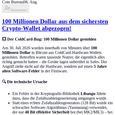
Coin Bureau
|
06. Aug.
Abonnieren
100 Millionen Dollar aus dem sichersten
Crypto-Wallet abgezogen!
💥 Der ColdCard-Bug: 100 Millionen Dollar gestohlen
Am 30. Juli 2026 wurden innerhalb von Minuten über
100
Millionen Dollar
in Bitcoin aus ColdCard-Hardware-Wallets
gestohlen. Betroffen waren tausende Nutzer, die eigentlich alles
richtig gemacht hatten – die Geräte lagen unberührt in Safes. Der
Angriff zielte nicht auf die Hardware, sondern auf einen
5 Jahre
alten Software-Fehler
in der Firmware.
🔍 Die technische Ursache
Ein Fehler in der Kryptografie-Bibliothek
Libangu
führte
dazu, dass die Zufallszahlengenerierung umgangen wurde.
Statt eines echten Zufallszahlengenerators (128 Bit) wurde ein
schwacher Software-Algorithmus (Yasmarang) verwendet,
der nur
40 Bit effektive Sicherheit
bot (bei MK2/MK3) – bei