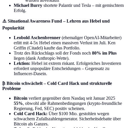
wurden abverkauft
Michael Burry
shortete Palantir und Tesla – mit gemischtem
Erfolg.
⚠️ Situational Awareness Fund – Lehren aus Hebel und
Popularität
Leobold Aschenbrenner
(ehemaliger OpenAI-Mitarbeiter)
erlitt mit 4-5x Hebel einen massiven Verlust im Juli. Ken
Griffin (Citadel) kaufte das Portfolio.
Trotz des Rückschlags soll der Fonds noch
80% im Plus
liegen (dank Anthropic-Wette).
Lektion:
Hebel ist extrem riskant. Erfolgreiches Investieren
erfordert unpopuläre Entscheidungen – Gegensatz zu
Influencer-Dasein.
₿ Bitcoin schwächelt – Cold Card Hack und strukturelle
Probleme
Bitcoin
verliert gegenüber dem Nasdaq seit Januar 2025
55%
, obwohl alle Rahmenbedingungen (krypto-freundliche
Regierung, Fed, SEC) positiv scheinen.
Cold Card Hack:
Über $100 Mio. gestohlen wegen
schwachem Zufallszahlengenerator. Sicherheitsdebatte über
Bitcoin als Ganzes.