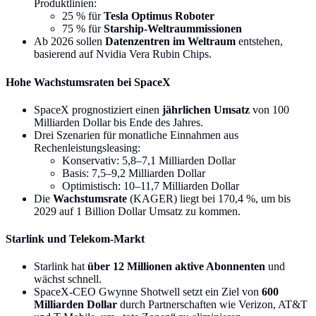
Produktlinien:
25 % für
Tesla Optimus Roboter
75 % für
Starship-Weltraummissionen
Ab 2026 sollen
Datenzentren im Weltraum
entstehen,
basierend auf Nvidia Vera Rubin Chips.
Hohe Wachstumsraten bei SpaceX
SpaceX prognostiziert einen
jährlichen Umsatz
von 100
Milliarden Dollar bis Ende des Jahres.
Drei Szenarien für monatliche Einnahmen aus
Rechenleistungsleasing:
Konservativ: 5,8–7,1 Milliarden Dollar
Basis: 7,5–9,2 Milliarden Dollar
Optimistisch: 10–11,7 Milliarden Dollar
Die
Wachstumsrate
(KAGER) liegt bei 170,4 %, um bis
2029 auf 1 Billion Dollar Umsatz zu kommen.
Starlink und Telekom-Markt
Starlink hat
über 12 Millionen aktive Abonnenten
und
wächst schnell.
SpaceX-CEO Gwynne Shotwell setzt ein Ziel von
600
Milliarden Dollar
durch Partnerschaften wie Verizon, AT&T