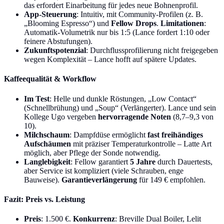
das erfordert Einarbeitung für jedes neue Bohnenprofil.
App-Steuerung
: Intuitiv, mit Community-Profilen (z. B.
„Blooming Espresso“) und
Fellow Drops
.
Limitationen
:
Automatik-Volumetrik nur bis 1:5 (Lance fordert 1:10 oder
feinere Abstufungen).
Zukunftspotenzial
: Durchflussprofilierung nicht freigegeben
wegen Komplexität – Lance hofft auf spätere Updates.
Kaffeequalität & Workflow
Im Test
: Helle und dunkle Röstungen, „Low Contact“
(Schnellbrühung) und „Soup“ (Verlängerter). Lance und sein
Kollege Ugo vergeben
hervorragende Noten
(8,7–9,3 von
10).
Milchschaum
: Dampfdüse ermöglicht
fast freihändiges
Aufschäumen
mit präziser Temperaturkontrolle – Latte Art
möglich, aber Pflege der Sonde notwendig.
Langlebigkeit
: Fellow garantiert
5 Jahre
durch Dauertests,
aber Service ist kompliziert (viele Schrauben, enge
Bauweise).
Garantieverlängerung
für 149 € empfohlen.
Fazit: Preis vs. Leistung
Preis
: 1.500 €.
Konkurrenz
: Breville Dual Boiler, Lelit