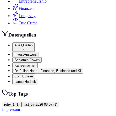
Entrepreneurship
Finanzen
Longevity
True Crime
Datenquellen
Alle Quellen
7
InvestAnswers
Benjamin Cowen
Kaffeemacher
Dr. Julian Hosp - Finanzen, Business und KI
Coin Bureau
Lance Hedrick
Top Tags
retry_1
(
1
)
last_try:2026-08-07
(
1
)
Impressum