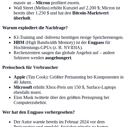
massiv an –
Micron
profitiert enorm.
Wall Street (Melius) erhöht Kursziel auf 2.200 $; Micron ist
bereits über 1.250 $ und hat den
Bitcoin-Marktwert
überholt
.
Warum explodiert die Nachfrage?
KI-Training und -Inferenz benötigen riesige Speichermengen.
HBM
(High Bandwidth Memory) ist der
Engpass
für
Hochleistungs-GPUs (z. B. NVIDIA).
Rechenzentren saugen das globale Angebot auf – andere
Sektoren werden
ausgehungert
.
Preisschock für Verbraucher
Apple
(Tim Cook): Größter Preisanstieg bei Komponenten in
40 Jahren.
Microsoft
erhöht Xbox-Preis um 150 $, Surface-Laptops
ebenfalls teurer.
Elon Musk twitterte über den größten Preissprung bei
Computerzubehör.
Wer hat den Engpass vorhergesehen?
Der Autor warnte bereits im Februar 2024 vor dem
Preisanstieg und empfahl, Speicher günstig zu horten.