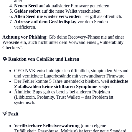
alte!
Neuen Seed
auf aktualisierter Firmware generieren.
Gelder sofort
auf die neue Wallet verschieben.
Alten Seed nie wieder verwenden
– er gilt als öffentlich.
Adresse auf dem Gerätedisplay
vor dem Senden
verifizieren.
Achtung vor Phishing
: Gib deine Recovery-Phrase nie auf einer
Webseite ein, auch nicht unter dem Vorwand eines „Vulnerability
Checkers“.
🔁 Reaktion von CoinKite und Lehren
CEO NVK entschuldigte sich öffentlich, stoppte den Versand
und vernichtete Lagerbestände mit verwundbarer Firmware.
Der Fehler konnte 5 Jahre unentdeckt bleiben, weil
schlechte
Zufallszahlen keine sichtbaren Symptome
zeigen.
Ähnliche Bugs gab es bereits bei anderen Projekten
(Libbitcoin, Profanity, Trust Wallet) – das Problem ist
systemisch.
💡 Fazit
Verifizierbare Selbstverwahrung
(durch eigene
Zufälligkeit, Passphrase, Multisig) ist jetzt der neue Standard.