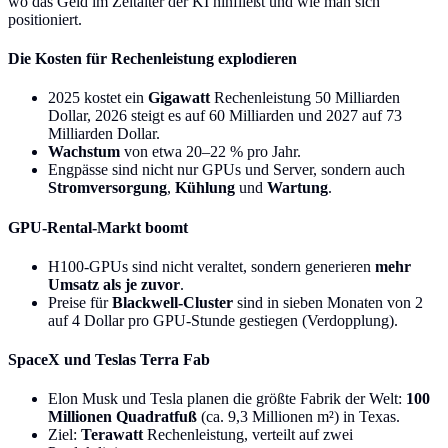
wo das Geld im Zeitalter der KI hinfließt und wie man sich
positioniert.
Die Kosten für Rechenleistung explodieren
2025 kostet ein
Gigawatt
Rechenleistung 50 Milliarden
Dollar, 2026 steigt es auf 60 Milliarden und 2027 auf 73
Milliarden Dollar.
Wachstum
von etwa 20–22 % pro Jahr.
Engpässe sind nicht nur GPUs und Server, sondern auch
Stromversorgung
,
Kühlung
und
Wartung
.
GPU-Rental-Markt boomt
H100-GPUs sind nicht veraltet, sondern generieren
mehr
Umsatz als je zuvor
.
Preise für
Blackwell-Cluster
sind in sieben Monaten von 2
auf 4 Dollar pro GPU-Stunde gestiegen (Verdopplung).
SpaceX und Teslas Terra Fab
Elon Musk und Tesla planen die größte Fabrik der Welt:
100
Millionen Quadratfuß
(ca. 9,3 Millionen m²) in Texas.
Ziel:
Terawatt
Rechenleistung, verteilt auf zwei