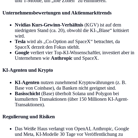
und T-Mobile, um „tote Zonen“ zu eliminieren.
Unternehmensbewertungen und Aktienmarkttrends
Nvidias Kurs-Gewinn-Verhältnis
(KGV) ist auf dem
niedrigsten Stand (ca. 20), obwohl die KI-„Blase“ kritisiert
wird.
Tesla
wird als „Co-Option auf SpaceX“ betrachtet, da
SpaceX derzeit den Fokus stiehlt.
Google
verliert vier Top-KI-Wissenschaftler, investiert aber in
Unternehmen wie
Anthropic
und SpaceX.
KI-Agenten und Krypto
KI-Agenten
nutzen zunehmend Kryptowährungen (z. B.
Base von Coinbase), da Banken nicht geeignet sind.
Basisschicht
(Base) überholt Solana und Polygon bei
kumulierten Transaktionen (über 150 Millionen KI-Agent-
Transaktionen).
Regulierung und Risiken
Das Weiße Haus verlangt von OpenAI, Anthropic, Google
und Meta, KI-Modelle 30 Tage vor Veröffentlichung zu