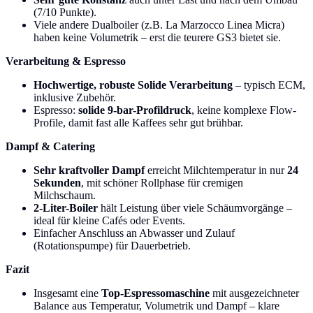
(7/10 Punkte).
Viele andere Dualboiler (z.B. La Marzocco Linea Micra)
haben keine Volumetrik – erst die teurere GS3 bietet sie.
Verarbeitung & Espresso
Hochwertige, robuste Solide Verarbeitung
– typisch ECM,
inklusive Zubehör.
Espresso:
solide 9-bar-Profildruck
, keine komplexe Flow-
Profile, damit fast alle Kaffees sehr gut brühbar.
Dampf & Catering
Sehr kraftvoller Dampf
erreicht Milchtemperatur in nur
24
Sekunden
, mit schöner Rollphase für cremigen
Milchschaum.
2-Liter-Boiler
hält Leistung über viele Schäumvorgänge –
ideal für kleine Cafés oder Events.
Einfacher Anschluss an Abwasser und Zulauf
(Rotationspumpe) für Dauerbetrieb.
Fazit
Insgesamt eine
Top-Espressomaschine
mit ausgezeichneter
Balance aus Temperatur, Volumetrik und Dampf – klare