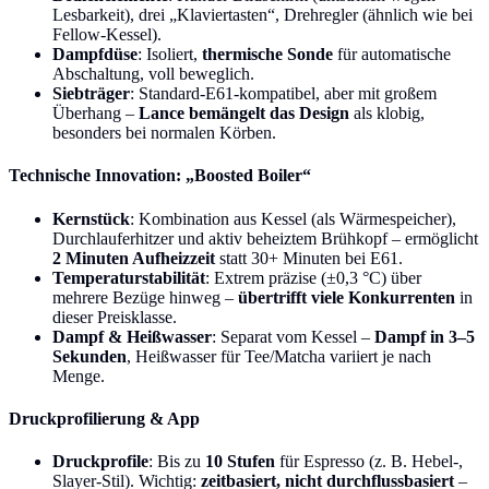
Lesbarkeit), drei „Klaviertasten“, Drehregler (ähnlich wie bei
Fellow-Kessel).
Dampfdüse
: Isoliert,
thermische Sonde
für automatische
Abschaltung, voll beweglich.
Siebträger
: Standard-E61-kompatibel, aber mit großem
Überhang –
Lance bemängelt das Design
als klobig,
besonders bei normalen Körben.
Technische Innovation: „Boosted Boiler“
Kernstück
: Kombination aus Kessel (als Wärmespeicher),
Durchlauferhitzer und aktiv beheiztem Brühkopf – ermöglicht
2 Minuten Aufheizzeit
statt 30+ Minuten bei E61.
Temperaturstabilität
: Extrem präzise (±0,3 °C) über
mehrere Bezüge hinweg –
übertrifft viele Konkurrenten
in
dieser Preisklasse.
Dampf & Heißwasser
: Separat vom Kessel –
Dampf in 3–5
Sekunden
, Heißwasser für Tee/Matcha variiert je nach
Menge.
Druckprofilierung & App
Druckprofile
: Bis zu
10 Stufen
für Espresso (z. B. Hebel-,
Slayer-Stil). Wichtig:
zeitbasiert, nicht durchflussbasiert
–