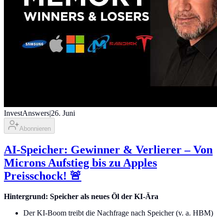
InvestAnswers
|
26. Juni
Abonnieren
AI-Speicher: Gewinner & Verlierer – Von
Microns Aufstieg bis zu Apples
Preisschock! 🚨
Hintergrund: Speicher als neues Öl der KI-Ära
Der KI-Boom treibt die Nachfrage nach Speicher (v. a. HBM)