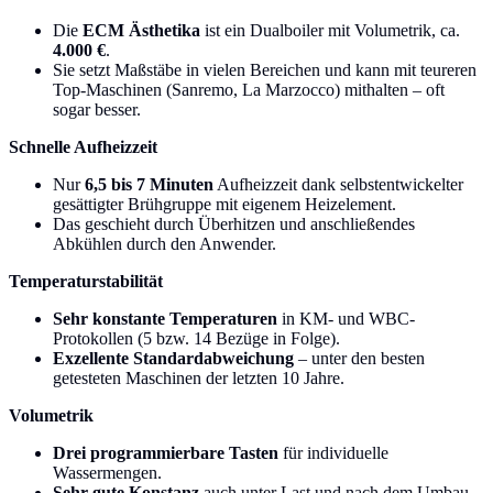
Die
ECM Ästhetika
ist ein Dualboiler mit Volumetrik, ca.
4.000 €
.
Sie setzt Maßstäbe in vielen Bereichen und kann mit teureren
Top-Maschinen (Sanremo, La Marzocco) mithalten – oft
sogar besser.
Schnelle Aufheizzeit
Nur
6,5 bis 7 Minuten
Aufheizzeit dank selbstentwickelter
gesättigter Brühgruppe mit eigenem Heizelement.
Das geschieht durch Überhitzen und anschließendes
Abkühlen durch den Anwender.
Temperaturstabilität
Sehr konstante Temperaturen
in KM- und WBC-
Protokollen (5 bzw. 14 Bezüge in Folge).
Exzellente Standardabweichung
– unter den besten
getesteten Maschinen der letzten 10 Jahre.
Volumetrik
Drei programmierbare Tasten
für individuelle
Wassermengen.
Sehr gute Konstanz
auch unter Last und nach dem Umbau