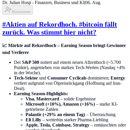
Dr. Julian Hosp - Finanzen, Business und KI
|
06. Aug.
Abonnieren
#Aktien auf Rekordhoch. #bitcoin fällt
zurück. Was stimmt hier nicht?
📈 Märkte auf Rekordhoch – Earning Season bringt Gewinner
und Verlierer
Der
S&P 500
notiert auf einem neuen Allzeithoch (~5.700
Punkte), angetrieben von starken Tech-Werten (Nasdaq +4%
in der Woche).
Tech-Sektor
und
Consumer Cyclicals
dominieren;
Energy
verliert aufgrund von Ölpreisrückgang (Hoffnung auf Iran-
Deal).
Earning Season-Highlights:
Visa, Mastercard
– solide Ergebnisse
Microsoft (+10%), Amazon (+16%)
– starke KI-
getriebene Zahlen
Palantir (+29% an einem Tag)
– Überraschung
Eli Lilly
– weiterhin starker Pharma-Liebling
Apple, Tesla, Coinbase, Strategy
– enttäuschten oder