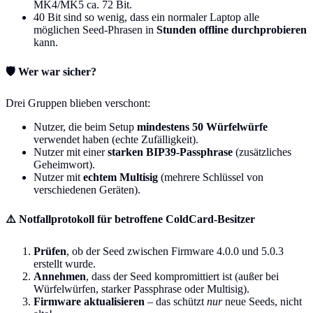
MK4/MK5 ca. 72 Bit.
40 Bit sind so wenig, dass ein normaler Laptop alle
möglichen Seed-Phrasen in
Stunden offline durchprobieren
kann.
🛡️ Wer war sicher?
Drei Gruppen blieben verschont:
Nutzer, die beim Setup
mindestens 50 Würfelwürfe
verwendet haben (echte Zufälligkeit).
Nutzer mit einer
starken BIP39-Passphrase
(zusätzliches
Geheimwort).
Nutzer mit
echtem Multisig
(mehrere Schlüssel von
verschiedenen Geräten).
⚠️ Notfallprotokoll für betroffene ColdCard-Besitzer
Prüfen
, ob der Seed zwischen Firmware 4.0.0 und 5.0.3
erstellt wurde.
Annehmen
, dass der Seed kompromittiert ist (außer bei
Würfelwürfen, starker Passphrase oder Multisig).
Firmware aktualisieren
– das schützt
nur
neue Seeds, nicht