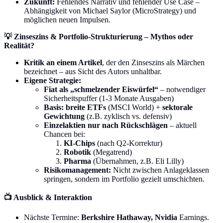
Zukunft:
Fehlendes Narrativ und fehlender Use Case –
Abhängigkeit von Michael Saylor (MicroStrategy) und
möglichen neuen Impulsen.
💡 Zinseszins & Portfolio-Strukturierung – Mythos oder
Realität?
Kritik an einem Artikel
, der den Zinseszins als Märchen
bezeichnet – aus Sicht des Autors unhaltbar.
Eigene Strategie:
Fiat als „schmelzender Eiswürfel“
– notwendiger
Sicherheitspuffer (1-3 Monate Ausgaben)
Basis: breite ETFs
(MSCI World) +
sektorale
Gewichtung
(z.B. zyklisch vs. defensiv)
Einzelaktien nur nach Rückschlägen
– aktuell
Chancen bei:
KI-Chips
(nach Q2-Korrektur)
Robotik
(Megatrend)
Pharma
(Übernahmen, z.B. Eli Lilly)
Risikomanagement:
Nicht zwischen Anlageklassen
springen, sondern im Portfolio gezielt umschichten.
📺 Ausblick & Interaktion
Nächste Termine:
Berkshire Hathaway, Nvidia
Earnings.