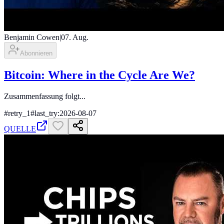
Benjamin Cowen
|
07. Aug.
Abonnieren
Bitcoin: Where in the Cycle Are We?
Zusammenfassung folgt...
#
retry_1
#
last_try:2026-08-07
QUELLE