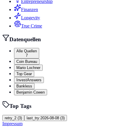
Entrepreneurship
Finanzen
Longevity
True Crime
Datenquellen
Alle Quellen
7
Coin Bureau
Mario Lochner
Top Gear
InvestAnswers
Bankless
Benjamin Cowen
Top Tags
retry_2
(
3
)
last_try:2026-08-08
(
3
)
Impressum