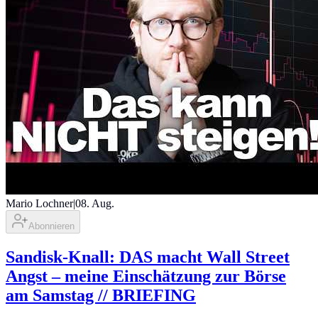
Mario Lochner
|
08. Aug.
Abonnieren
Sandisk-Knall: DAS macht Wall Street
Angst – meine Einschätzung zur Börse
am Samstag // BRIEFING