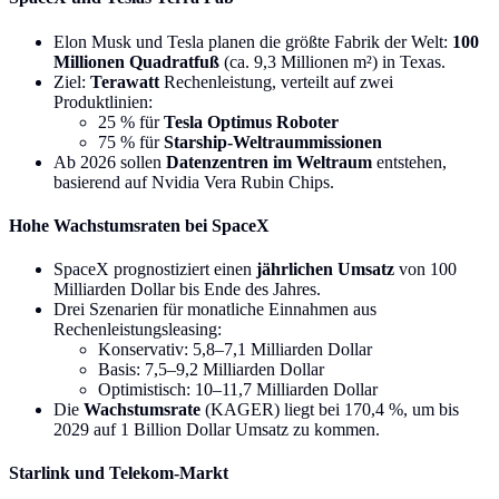
Elon Musk und Tesla planen die größte Fabrik der Welt:
100
Millionen Quadratfuß
(ca. 9,3 Millionen m²) in Texas.
Ziel:
Terawatt
Rechenleistung, verteilt auf zwei
Produktlinien:
25 % für
Tesla Optimus Roboter
75 % für
Starship-Weltraummissionen
Ab 2026 sollen
Datenzentren im Weltraum
entstehen,
basierend auf Nvidia Vera Rubin Chips.
Hohe Wachstumsraten bei SpaceX
SpaceX prognostiziert einen
jährlichen Umsatz
von 100
Milliarden Dollar bis Ende des Jahres.
Drei Szenarien für monatliche Einnahmen aus
Rechenleistungsleasing:
Konservativ: 5,8–7,1 Milliarden Dollar
Basis: 7,5–9,2 Milliarden Dollar
Optimistisch: 10–11,7 Milliarden Dollar
Die
Wachstumsrate
(KAGER) liegt bei 170,4 %, um bis
2029 auf 1 Billion Dollar Umsatz zu kommen.
Starlink und Telekom-Markt