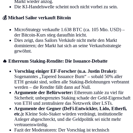
Markt wieder anzog.
Die KI-Handelswelle scheint noch nicht vorbei zu sein.
💰 Michael Sailor verkauft Bitcoin
MicroStrategy verkaufte 1.638 BTC (ca. 105 Mio. USD) –
der Bitcoin-Kurs stieg daraufhin leicht.
Dies zeigt, dass Sailors Verkäufe nicht mehr den Markt
dominieren; der Markt hat sich an seine Verkaufsstrategie
gewöhnt.
🔥 Ethereum Staking-Rendite: Die Issuance-Debatte
Vorschlag einiger EF-Forscher (u.a. Justin Drake):
Sogenanntes „Tapered Issuance Burn“ – sobald 50% aller
ETH gestakt sind, sollen alle Staking-Belohnungen verbrannt
werden – die Rendite fällt dann auf Null.
Argumente der Befürworter:
Ethereum zahle zu viel für
Sicherheit; unbegrenztes Staking schade der Geld-Eigenschaft
von ETH und zentralisiere das Netzwerk über LSTs.
Argumente der Gegner (DeFi-Entwickler, Lido, Etherfi,
etc.):
Kleine Solo-Staker würden verdrängt, institutionelle
Anleger abgeschreckt, und die Geldpolitik sei nicht mehr
vertrauenswürdig.
Fazit der Moderatoren: Der Vorschlag ist technisch