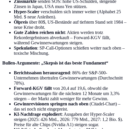
Zinsmärkte
senden SOS: hohe US-Schulden, steigende
Zinsen in Japan, USA muss Yen stützen.
Hyper-Scaler
verschulden sich immer weiter (Alphabet 25
Mrd. $ neue Anleihen).
Ölpreis
über 80$, US-Bestände auf tiefstem Stand seit 1984 –
neue Krise droht.
Gute Zahlen reichen nicht
: Aktien werden trotz
Rekordergebnissen abverkauft – Forward-KGV fällt,
während Gewinnerwartungen steigen.
Spekulation
: SP-Call-Optionen schießen weiter nach oben –
toxische Mischung.
Bullen-Argumente: „Skepsis ist das beste Fundament“
Berichtssaison herausragend
: 86% der S&P-500-
Unternehmen übertrafen Gewinnerwartungen (Durchschnitt
78%).
Forward-KGV fällt
von 20,4 auf 19,6, obwohl die
Gewinnerwartungen für die nächsten 12 Monate um 3,3%
stiegen – der Markt zahlt weniger für mehr Gewinn.
Gewinnrevisionen springen nach oben
(Citadel-Chart) –
das sei noch nicht eingepreist.
KI-Nachfrage explodiert
: Ausgaben der Hyper-Scaler
steigen (2025: 426 Mrd., 2026: 779 Mrd., 2027: 1,2 Bio. $).
Preise für alte Chips (Nvidia A1) steigen sogar.