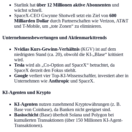
Starlink hat
über 12 Millionen aktive Abonnenten
und
wächst schnell.
SpaceX-CEO Gwynne Shotwell setzt ein Ziel von
600
Milliarden Dollar
durch Partnerschaften wie Verizon, AT&T
und T-Mobile, um „tote Zonen“ zu eliminieren.
Unternehmensbewertungen und Aktienmarkttrends
Nvidias Kurs-Gewinn-Verhältnis
(KGV) ist auf dem
niedrigsten Stand (ca. 20), obwohl die KI-„Blase“ kritisiert
wird.
Tesla
wird als „Co-Option auf SpaceX“ betrachtet, da
SpaceX derzeit den Fokus stiehlt.
Google
verliert vier Top-KI-Wissenschaftler, investiert aber in
Unternehmen wie
Anthropic
und SpaceX.
KI-Agenten und Krypto
KI-Agenten
nutzen zunehmend Kryptowährungen (z. B.
Base von Coinbase), da Banken nicht geeignet sind.
Basisschicht
(Base) überholt Solana und Polygon bei
kumulierten Transaktionen (über 150 Millionen KI-Agent-
Transaktionen).