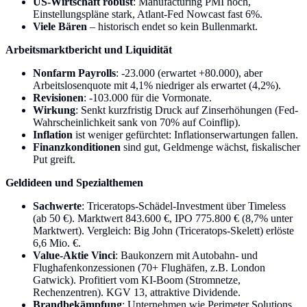
US-Wirtschaft robust
: Manufacturing PMI hoch,
Einstellungspläne stark, Atlant-Fed Nowcast fast 6%.
Viele Bären
– historisch endet so kein Bullenmarkt.
Arbeitsmarktbericht und Liquidität
Nonfarm Payrolls
: -23.000 (erwartet +80.000), aber
Arbeitslosenquote mit 4,1% niedriger als erwartet (4,2%).
Revisionen
: -103.000 für die Vormonate.
Wirkung
: Senkt kurzfristig Druck auf Zinserhöhungen (Fed-
Wahrscheinlichkeit sank von 70% auf Coinflip).
Inflation
ist weniger gefürchtet: Inflationserwartungen fallen.
Finanzkonditionen
sind gut, Geldmenge wächst, fiskalischer
Put greift.
Geldideen und Spezialthemen
Sachwerte
: Triceratops-Schädel-Investment über Timeless
(ab 50 €). Marktwert 843.600 €, IPO 775.800 € (8,7% unter
Marktwert). Vergleich: Big John (Triceratops-Skelett) erlöste
6,6 Mio. €.
Value-Aktie Vinci
: Baukonzern mit Autobahn- und
Flughafenkonzessionen (70+ Flughäfen, z.B. London
Gatwick). Profitiert vom KI-Boom (Stromnetze,
Rechenzentren). KGV 13, attraktive Dividende.
Brandbekämpfung
: Unternehmen wie Perimeter Solutions