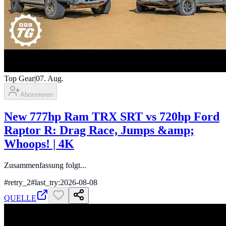
Top Gear
|
07. Aug.
Abonnieren
New 777hp Ram TRX SRT vs 720hp Ford
Raptor R: Drag Race, Jumps &amp;
Whoops! | 4K
Zusammenfassung folgt...
#
retry_2
#
last_try:2026-08-08
QUELLE