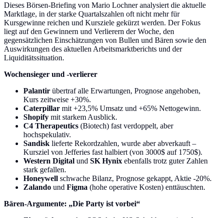
Dieses Börsen-Briefing von Mario Lochner analysiert die aktuelle
Marktlage, in der starke Quartalszahlen oft nicht mehr für
Kursgewinne reichen und Kursziele gekürzt werden. Der Fokus
liegt auf den Gewinnern und Verlierern der Woche, den
gegensätzlichen Einschätzungen von Bullen und Bären sowie den
Auswirkungen des aktuellen Arbeitsmarktberichts und der
Liquiditätssituation.
Wochensieger und -verlierer
Palantir
übertraf alle Erwartungen, Prognose angehoben,
Kurs zeitweise +30%.
Caterpillar
mit +23,5% Umsatz und +65% Nettogewinn.
Shopify
mit starkem Ausblick.
C4 Therapeutics
(Biotech) fast verdoppelt, aber
hochspekulativ.
Sandisk
lieferte Rekordzahlen, wurde aber abverkauft –
Kursziel von Jefferies fast halbiert (von 3000$ auf 1750$).
Western Digital
und
SK Hynix
ebenfalls trotz guter Zahlen
stark gefallen.
Honeywell
schwache Bilanz, Prognose gekappt, Aktie -20%.
Zalando
und
Figma
(hohe operative Kosten) enttäuschten.
Bären-Argumente: „Die Party ist vorbei“