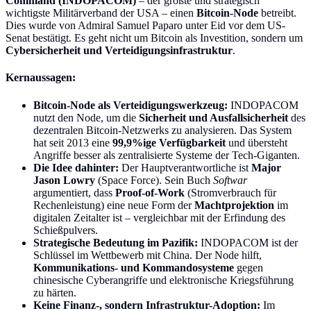
Command (INDOPACOM)
– der größte und strategisch
wichtigste Militärverband der USA – einen
Bitcoin-Node
betreibt.
Dies wurde von Admiral Samuel Paparo unter Eid vor dem US-
Senat bestätigt. Es geht nicht um Bitcoin als Investition, sondern um
Cybersicherheit und Verteidigungsinfrastruktur
.
Kernaussagen:
Bitcoin-Node als Verteidigungswerkzeug:
INDOPACOM
nutzt den Node, um die
Sicherheit und Ausfallsicherheit
des
dezentralen Bitcoin-Netzwerks zu analysieren. Das System
hat seit 2013 eine
99,9%ige Verfügbarkeit
und übersteht
Angriffe besser als zentralisierte Systeme der Tech-Giganten.
Die Idee dahinter:
Der Hauptverantwortliche ist
Major
Jason Lowry
(Space Force). Sein Buch
Softwar
argumentiert, dass
Proof-of-Work
(Stromverbrauch für
Rechenleistung) eine neue Form der
Machtprojektion
im
digitalen Zeitalter ist – vergleichbar mit der Erfindung des
Schießpulvers.
Strategische Bedeutung im Pazifik:
INDOPACOM ist der
Schlüssel im Wettbewerb mit China. Der Node hilft,
Kommunikations- und Kommandosysteme
gegen
chinesische Cyberangriffe und elektronische Kriegsführung
zu härten.
Keine Finanz-, sondern Infrastruktur-Adoption:
Im