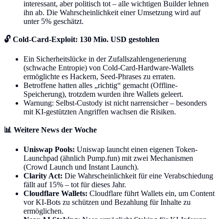
interessant, aber politisch tot – alle wichtigen Builder lehnen
ihn ab. Die Wahrscheinlichkeit einer Umsetzung wird auf
unter 5% geschätzt.
🔓 Cold-Card-Exploit: 130 Mio. USD gestohlen
Ein Sicherheitslücke in der Zufallszahlengenerierung
(schwache Entropie) von Cold-Card-Hardware-Wallets
ermöglichte es Hackern, Seed-Phrases zu erraten.
Betroffene hatten alles „richtig“ gemacht (Offline-
Speicherung), trotzdem wurden ihre Wallets geleert.
Warnung: Selbst-Custody ist nicht narrensicher – besonders
mit KI-gestützten Angriffen wachsen die Risiken.
📊 Weitere News der Woche
Uniswap Pools:
Uniswap launcht einen eigenen Token-
Launchpad (ähnlich Pump.fun) mit zwei Mechanismen
(Crowd Launch und Instant Launch).
Clarity Act:
Die Wahrscheinlichkeit für eine Verabschiedung
fällt auf 15% – tot für dieses Jahr.
Cloudflare Wallets:
Cloudflare führt Wallets ein, um Content
vor KI-Bots zu schützen und Bezahlung für Inhalte zu
ermöglichen.