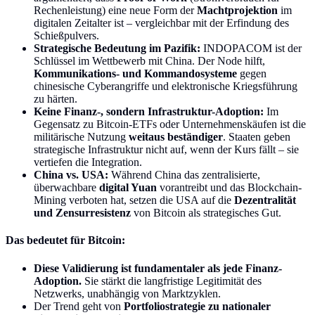
Rechenleistung) eine neue Form der
Machtprojektion
im
digitalen Zeitalter ist – vergleichbar mit der Erfindung des
Schießpulvers.
Strategische Bedeutung im Pazifik:
INDOPACOM ist der
Schlüssel im Wettbewerb mit China. Der Node hilft,
Kommunikations- und Kommandosysteme
gegen
chinesische Cyberangriffe und elektronische Kriegsführung
zu härten.
Keine Finanz-, sondern Infrastruktur-Adoption:
Im
Gegensatz zu Bitcoin-ETFs oder Unternehmenskäufen ist die
militärische Nutzung
weitaus beständiger
. Staaten geben
strategische Infrastruktur nicht auf, wenn der Kurs fällt – sie
vertiefen die Integration.
China vs. USA:
Während China das zentralisierte,
überwachbare
digital Yuan
vorantreibt und das Blockchain-
Mining verboten hat, setzen die USA auf die
Dezentralität
und Zensurresistenz
von Bitcoin als strategisches Gut.
Das bedeutet für Bitcoin:
Diese Validierung ist fundamentaler als jede Finanz-
Adoption.
Sie stärkt die langfristige Legitimität des
Netzwerks, unabhängig von Marktzyklen.
Der Trend geht von
Portfoliostrategie zu nationaler