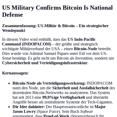
US Military Confirms Bitcoin Is National
Defense
Zusammenfassung: US-Militär & Bitcoin – Ein strategischer
Wendepunkt
In diesem Video wird enthüllt, dass das
US Indo-Pacific
Command (INDOPACOM)
– der größte und strategisch
wichtigste Militärverband der USA – einen
Bitcoin-Node
betreibt.
Dies wurde von Admiral Samuel Paparo unter Eid vor dem US-
Senat bestätigt. Es geht nicht um Bitcoin als Investition, sondern um
Cybersicherheit und Verteidigungsinfrastruktur
.
Kernaussagen:
Bitcoin-Node als Verteidigungswerkzeug:
INDOPACOM
nutzt den Node, um die
Sicherheit und Ausfallsicherheit
des
dezentralen Bitcoin-Netzwerks zu analysieren. Das System
hat seit 2013 eine
99,9%ige Verfügbarkeit
und übersteht
Angriffe besser als zentralisierte Systeme der Tech-Giganten.
Die Idee dahinter:
Der Hauptverantwortliche ist
Major
Jason Lowry
(Space Force). Sein Buch
Softwar
argumentiert, dass
Proof-of-Work
(Stromverbrauch für