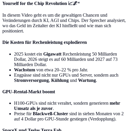
Yourself for the Chip Revolution 📈🌌“
In diesem Video geht es um die gewaltigen Chancen und
Veränderungen durch KI, AGI und Chips. Der Sprecher analysiert,
wo das Geld im Zeitalter der KI hinfließt und wie man sich
positioniert.
Die Kosten für Rechenleistung explodieren
2025 kostet ein
Gigawatt
Rechenleistung 50 Milliarden
Dollar, 2026 steigt es auf 60 Milliarden und 2027 auf 73
Milliarden Dollar.
Wachstum
von etwa 20–22 % pro Jahr.
Engpässe sind nicht nur GPUs und Server, sondern auch
Stromversorgung
,
Kühlung
und
Wartung
.
GPU-Rental-Markt boomt
H100-GPUs sind nicht veraltet, sondern generieren
mehr
Umsatz als je zuvor
.
Preise für
Blackwell-Cluster
sind in sieben Monaten von 2
auf 4 Dollar pro GPU-Stunde gestiegen (Verdopplung).
SpaceX und Teslas Terra Fab