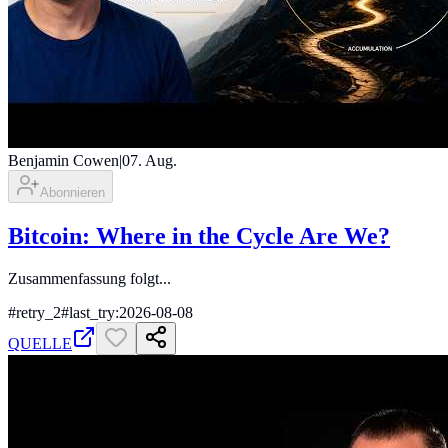
Benjamin Cowen
|
07. Aug.
Abonnieren
Bitcoin: Where in the Cycle Are We?
Zusammenfassung folgt...
#
retry_2
#
last_try:2026-08-08
QUELLE