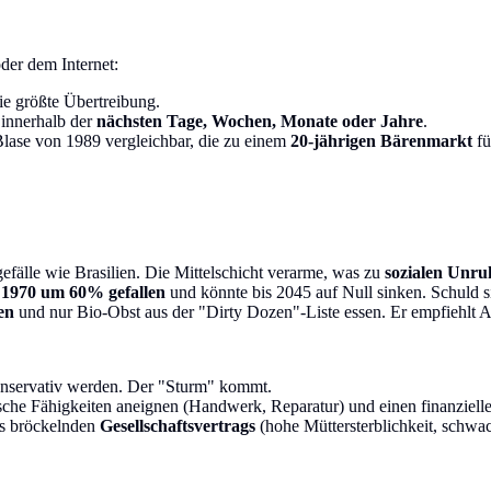
der dem Internet:
die größte Übertreibung.
 innerhalb der
nächsten Tage, Wochen, Monate oder Jahre
.
 Blase von 1989 vergleichbar, die zu einem
20-jährigen Bärenmarkt
fü
fälle wie Brasilien. Die Mittelschicht verarme, was zu
sozialen Unru
t 1970 um 60% gefallen
und könnte bis 2045 auf Null sinken. Schuld 
en
und nur Bio-Obst aus der "Dirty Dozen"-Liste essen. Er empfiehlt
 konservativ werden. Der "Sturm" kommt.
ische Fähigkeiten aneignen (Handwerk, Reparatur) und einen finanziell
es bröckelnden
Gesellschaftsvertrags
(hohe Müttersterblichkeit, schwac