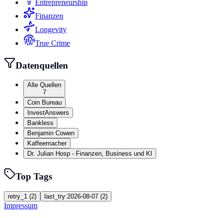
Entrepreneurship
Finanzen
Longevity
True Crime
Datenquellen
Alle Quellen
7
Coin Bureau
InvestAnswers
Bankless
Benjamin Cowen
Kaffeemacher
Dr. Julian Hosp - Finanzen, Business und KI
Top Tags
retry_1
(
2
)
last_try:2026-08-07
(
2
)
Impressum