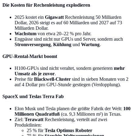
Die Kosten für Rechenleistung explodieren
2025 kostet ein
Gigawatt
Rechenleistung 50 Milliarden
Dollar, 2026 steigt es auf 60 Milliarden und 2027 auf 73
Milliarden Dollar.
Wachstum
von etwa 20–22 % pro Jahr.
Engpässe sind nicht nur GPUs und Server, sondern auch
Stromversorgung
,
Kühlung
und
Wartung
.
GPU-Rental-Markt boomt
H100-GPUs sind nicht veraltet, sondern generieren
mehr
Umsatz als je zuvor
.
Preise für
Blackwell-Cluster
sind in sieben Monaten von 2
auf 4 Dollar pro GPU-Stunde gestiegen (Verdopplung).
SpaceX und Teslas Terra Fab
Elon Musk und Tesla planen die größte Fabrik der Welt:
100
Millionen Quadratfuß
(ca. 9,3 Millionen m²) in Texas.
Ziel:
Terawatt
Rechenleistung, verteilt auf zwei
Produktlinien:
25 % für
Tesla Optimus Roboter
75 % für
Starship-Weltraummissionen