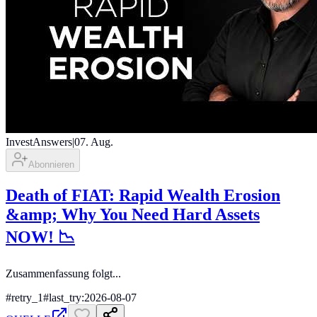
InvestAnswers
|
07. Aug.
Abonnieren
Death of FIAT: Rapid Wealth Erosion
&amp; Why You Need Hard Assets
NOW! 📉
Zusammenfassung folgt...
#
retry_1
#
last_try:2026-08-07