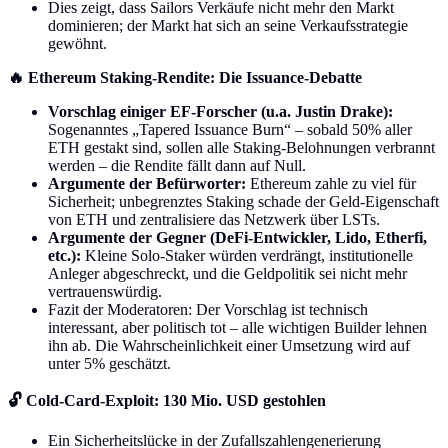
Dies zeigt, dass Sailors Verkäufe nicht mehr den Markt
dominieren; der Markt hat sich an seine Verkaufsstrategie
gewöhnt.
🔥 Ethereum Staking-Rendite: Die Issuance-Debatte
Vorschlag einiger EF-Forscher (u.a. Justin Drake):
Sogenanntes „Tapered Issuance Burn“ – sobald 50% aller
ETH gestakt sind, sollen alle Staking-Belohnungen verbrannt
werden – die Rendite fällt dann auf Null.
Argumente der Befürworter:
Ethereum zahle zu viel für
Sicherheit; unbegrenztes Staking schade der Geld-Eigenschaft
von ETH und zentralisiere das Netzwerk über LSTs.
Argumente der Gegner (DeFi-Entwickler, Lido, Etherfi,
etc.):
Kleine Solo-Staker würden verdrängt, institutionelle
Anleger abgeschreckt, und die Geldpolitik sei nicht mehr
vertrauenswürdig.
Fazit der Moderatoren: Der Vorschlag ist technisch
interessant, aber politisch tot – alle wichtigen Builder lehnen
ihn ab. Die Wahrscheinlichkeit einer Umsetzung wird auf
unter 5% geschätzt.
🔓 Cold-Card-Exploit: 130 Mio. USD gestohlen
Ein Sicherheitslücke in der Zufallszahlengenerierung