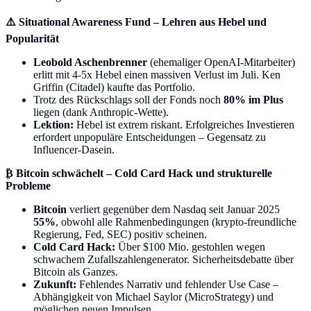
⚠️ Situational Awareness Fund – Lehren aus Hebel und
Popularität
Leobold Aschenbrenner
(ehemaliger OpenAI-Mitarbeiter)
erlitt mit 4-5x Hebel einen massiven Verlust im Juli. Ken
Griffin (Citadel) kaufte das Portfolio.
Trotz des Rückschlags soll der Fonds noch
80% im Plus
liegen (dank Anthropic-Wette).
Lektion:
Hebel ist extrem riskant. Erfolgreiches Investieren
erfordert unpopuläre Entscheidungen – Gegensatz zu
Influencer-Dasein.
₿ Bitcoin schwächelt – Cold Card Hack und strukturelle
Probleme
Bitcoin
verliert gegenüber dem Nasdaq seit Januar 2025
55%
, obwohl alle Rahmenbedingungen (krypto-freundliche
Regierung, Fed, SEC) positiv scheinen.
Cold Card Hack:
Über $100 Mio. gestohlen wegen
schwachem Zufallszahlengenerator. Sicherheitsdebatte über
Bitcoin als Ganzes.
Zukunft:
Fehlendes Narrativ und fehlender Use Case –
Abhängigkeit von Michael Saylor (MicroStrategy) und
möglichen neuen Impulsen.