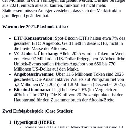
der Moment, in dem Vermögen aufgebaut werden. Die alte Strategie
aus 2021, einfach alles zu kaufen, funktioniert nicht mehr.
Stattdessen müssen Anleger verstehen, dass sich die Marktstruktur
grundlegend geändert hat.
Warum der 2021-Playbook tot ist:
ETF-Konzentration:
Spot-Bitcoin-ETFs halten etwa 7% des
gesamten BTC-Angebots. Geld fließt in diese ETFs, nicht in
die breite Masse der Altcoins.
VC-Unlock-Überhang:
Allein 2025 wurden Token im Wert
von etwa 97 Milliarden US-Dollar freigegeben. Wöchentliche
Unlock-Events spülen frisches Angebot von 650 bis 770
Millionen US-Dollar auf den Markt.
Angebotsschwemme:
Über 11,6 Millionen Token sind 2025
gescheitert. Die Anzahl aktiver Wallets auf Pump.fun fiel von
5,2 Millionen (Mai 2025) auf 1,8 Millionen (Dezember 2025).
Bitcoin-Dominanz:
Liegt bei etwa 59% (im Vergleich zu
40% im Jahr 2021). Die Kluft von 20 Prozentpunkten ist der
Hauptgrund für den Zusammenbruch der Altcoin-Breite.
Zwei Erfolgsbeispiele (Case Studies):
Hyperliquid (HYPE):
Preis über 64 US-Dollar, Marktkapitalisierung rund 13