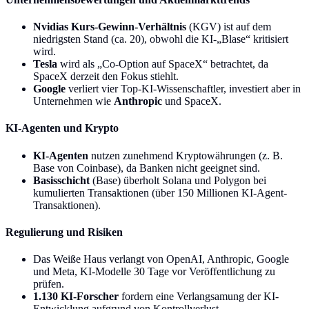
Nvidias Kurs-Gewinn-Verhältnis
(KGV) ist auf dem
niedrigsten Stand (ca. 20), obwohl die KI-„Blase“ kritisiert
wird.
Tesla
wird als „Co-Option auf SpaceX“ betrachtet, da
SpaceX derzeit den Fokus stiehlt.
Google
verliert vier Top-KI-Wissenschaftler, investiert aber in
Unternehmen wie
Anthropic
und SpaceX.
KI-Agenten und Krypto
KI-Agenten
nutzen zunehmend Kryptowährungen (z. B.
Base von Coinbase), da Banken nicht geeignet sind.
Basisschicht
(Base) überholt Solana und Polygon bei
kumulierten Transaktionen (über 150 Millionen KI-Agent-
Transaktionen).
Regulierung und Risiken
Das Weiße Haus verlangt von OpenAI, Anthropic, Google
und Meta, KI-Modelle 30 Tage vor Veröffentlichung zu
prüfen.
1.130 KI-Forscher
fordern eine Verlangsamung der KI-
Entwicklung aufgrund von Kontrollverlust.