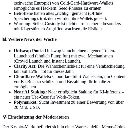
(schwache Entropie) von Cold-Card-Hardware-Wallets
ermöglichte es Hackern, Seed-Phrases zu erraten.
Betroffene hatten alles „richtig“ gemacht (Offline-
Speicherung), trotzdem wurden ihre Wallets geleert.
Warnung: Selbst-Custody ist nicht narrensicher – besonders
mit KI-gestützten Angriffen wachsen die Risiken.
📊 Weitere News der Woche
Uniswap Pools:
Uniswap launcht einen eigenen Token-
Launchpad (ähnlich Pump.fun) mit zwei Mechanismen
(Crowd Launch und Instant Launch).
Clarity Act:
Die Wahrscheinlichkeit für eine Verabschiedung
fällt auf 15% – tot für dieses Jahr.
Cloudflare Wallets:
Cloudflare führt Wallets ein, um Content
vor KI-Bots zu schützen und Bezahlung für Inhalte zu
ermöglichen.
Near AI Staking:
Near ermöglicht Staking für KI-Inferenz –
ein neuer Use-Case für Work-Token.
Polymarket:
Sucht Investment zu einer Bewertung von über
20 Mrd. USD.
💡 Einschätzung der Moderatoren
Der Krypto-Markt befindet sich in einer Warteschleife. Meme-Coins