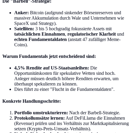
Die "Barbell"-Strategie:
Anker:
Bitcoin (aufgrund sinkender Börsenreserven und
massiver Akkumulation durch Wale und Unternehmen wie
SpaceX und Strategy).
Satelliten:
3 bis 5 hochgradig fokussierte Assets mit
tatsächlichen Einnahmen
,
regulatorischer Klarheit
und
echten Fundamentaldaten
(anstatt 47 zufälliger Meme-
Coins).
Warum Fundamentals jetzt entscheidend sind:
4,5% Rendite auf US-Staatsanleihen:
Die
Opportunitätskosten für spekulative Wetten sind hoch.
Anleger müssen deutlich höhere Renditen erwarten, um
überhaupt spekulieren zu können.
Dies führt zu einer "Flucht in die Fundamentaldaten".
Konkrete Handlungsschritte:
Portfolio umstrukturieren:
Nach der Barbell-Strategie.
Protokollumsätze lernen:
Auf DeFiLlama die Einnahmen
(Revenue) prüfen und ins Verhältnis zur Marktkapitalisierung
setzen (Krypto-Preis-Umsatz-Verhältnis).