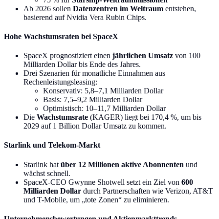
Ab 2026 sollen
Datenzentren im Weltraum
entstehen,
basierend auf Nvidia Vera Rubin Chips.
Hohe Wachstumsraten bei SpaceX
SpaceX prognostiziert einen
jährlichen Umsatz
von 100
Milliarden Dollar bis Ende des Jahres.
Drei Szenarien für monatliche Einnahmen aus
Rechenleistungsleasing:
Konservativ: 5,8–7,1 Milliarden Dollar
Basis: 7,5–9,2 Milliarden Dollar
Optimistisch: 10–11,7 Milliarden Dollar
Die
Wachstumsrate
(KAGER) liegt bei 170,4 %, um bis
2029 auf 1 Billion Dollar Umsatz zu kommen.
Starlink und Telekom-Markt
Starlink hat
über 12 Millionen aktive Abonnenten
und
wächst schnell.
SpaceX-CEO Gwynne Shotwell setzt ein Ziel von
600
Milliarden Dollar
durch Partnerschaften wie Verizon, AT&T
und T-Mobile, um „tote Zonen“ zu eliminieren.
Unternehmensbewertungen und Aktienmarkttrends