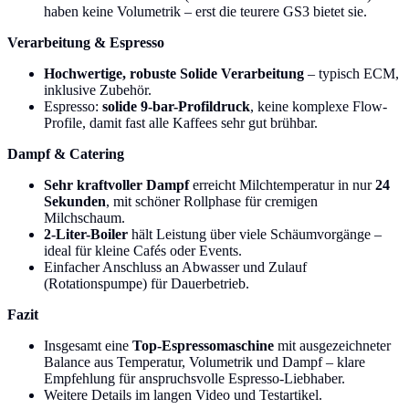
haben keine Volumetrik – erst die teurere GS3 bietet sie.
Verarbeitung & Espresso
Hochwertige, robuste Solide Verarbeitung
– typisch ECM,
inklusive Zubehör.
Espresso:
solide 9-bar-Profildruck
, keine komplexe Flow-
Profile, damit fast alle Kaffees sehr gut brühbar.
Dampf & Catering
Sehr kraftvoller Dampf
erreicht Milchtemperatur in nur
24
Sekunden
, mit schöner Rollphase für cremigen
Milchschaum.
2-Liter-Boiler
hält Leistung über viele Schäumvorgänge –
ideal für kleine Cafés oder Events.
Einfacher Anschluss an Abwasser und Zulauf
(Rotationspumpe) für Dauerbetrieb.
Fazit
Insgesamt eine
Top-Espressomaschine
mit ausgezeichneter
Balance aus Temperatur, Volumetrik und Dampf – klare
Empfehlung für anspruchsvolle Espresso-Liebhaber.
Weitere Details im langen Video und Testartikel.