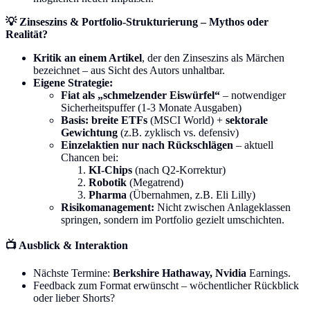
💡 Zinseszins & Portfolio-Strukturierung – Mythos oder
Realität?
Kritik an einem Artikel
, der den Zinseszins als Märchen
bezeichnet – aus Sicht des Autors unhaltbar.
Eigene Strategie:
Fiat als „schmelzender Eiswürfel“
– notwendiger
Sicherheitspuffer (1-3 Monate Ausgaben)
Basis: breite ETFs
(MSCI World) +
sektorale
Gewichtung
(z.B. zyklisch vs. defensiv)
Einzelaktien nur nach Rückschlägen
– aktuell
Chancen bei:
KI-Chips
(nach Q2-Korrektur)
Robotik
(Megatrend)
Pharma
(Übernahmen, z.B. Eli Lilly)
Risikomanagement:
Nicht zwischen Anlageklassen
springen, sondern im Portfolio gezielt umschichten.
📺 Ausblick & Interaktion
Nächste Termine:
Berkshire Hathaway, Nvidia
Earnings.
Feedback zum Format erwünscht – wöchentlicher Rückblick
oder lieber Shorts?