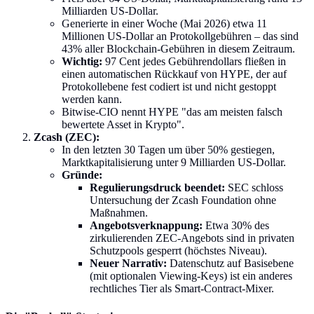
Milliarden US-Dollar.
Generierte in einer Woche (Mai 2026) etwa 11
Millionen US-Dollar an Protokollgebühren – das sind
43% aller Blockchain-Gebühren in diesem Zeitraum.
Wichtig:
97 Cent jedes Gebührendollars fließen in
einen automatischen Rückkauf von HYPE, der auf
Protokollebene fest codiert ist und nicht gestoppt
werden kann.
Bitwise-CIO nennt HYPE "das am meisten falsch
bewertete Asset in Krypto".
Zcash (ZEC):
In den letzten 30 Tagen um über 50% gestiegen,
Marktkapitalisierung unter 9 Milliarden US-Dollar.
Gründe:
Regulierungsdruck beendet:
SEC schloss
Untersuchung der Zcash Foundation ohne
Maßnahmen.
Angebotsverknappung:
Etwa 30% des
zirkulierenden ZEC-Angebots sind in privaten
Schutzpools gesperrt (höchstes Niveau).
Neuer Narrativ:
Datenschutz auf Basisebene
(mit optionalen Viewing-Keys) ist ein anderes
rechtliches Tier als Smart-Contract-Mixer.