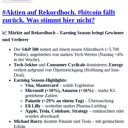
#Aktien auf Rekordhoch. #bitcoin fällt
zurück. Was stimmt hier nicht?
📈 Märkte auf Rekordhoch – Earning Season bringt Gewinner
und Verlierer
Der
S&P 500
notiert auf einem neuen Allzeithoch (~5.700
Punkte), angetrieben von starken Tech-Werten (Nasdaq +4%
in der Woche).
Tech-Sektor
und
Consumer Cyclicals
dominieren;
Energy
verliert aufgrund von Ölpreisrückgang (Hoffnung auf Iran-
Deal).
Earning Season-Highlights:
Visa, Mastercard
– solide Ergebnisse
Microsoft (+10%), Amazon (+16%)
– starke KI-
getriebene Zahlen
Palantir (+29% an einem Tag)
– Überraschung
Eli Lilly
– weiterhin starker Pharma-Liebling
Apple, Tesla, Coinbase, Strategy
– enttäuschten oder
wurden abverkauft
Michael Burry
shortete Palantir und Tesla – mit gemischtem
Erfolg.