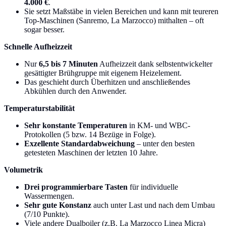
4.000 €
.
Sie setzt Maßstäbe in vielen Bereichen und kann mit teureren
Top-Maschinen (Sanremo, La Marzocco) mithalten – oft
sogar besser.
Schnelle Aufheizzeit
Nur
6,5 bis 7 Minuten
Aufheizzeit dank selbstentwickelter
gesättigter Brühgruppe mit eigenem Heizelement.
Das geschieht durch Überhitzen und anschließendes
Abkühlen durch den Anwender.
Temperaturstabilität
Sehr konstante Temperaturen
in KM- und WBC-
Protokollen (5 bzw. 14 Bezüge in Folge).
Exzellente Standardabweichung
– unter den besten
getesteten Maschinen der letzten 10 Jahre.
Volumetrik
Drei programmierbare Tasten
für individuelle
Wassermengen.
Sehr gute Konstanz
auch unter Last und nach dem Umbau
(7/10 Punkte).
Viele andere Dualboiler (z.B. La Marzocco Linea Micra)