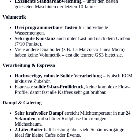
Exzellente Standardabweichung
– unter den besten
getesteten Maschinen der letzten 10 Jahre.
Volumetrik
Drei programmierbare Tasten
für individuelle
Wassermengen.
Sehr gute Konstanz
auch unter Last und nach dem Umbau
(7/10 Punkte).
Viele andere Dualboiler (z.B. La Marzocco Linea Micra)
haben keine Volumetrik – erst die teurere GS3 bietet sie.
Verarbeitung & Espresso
Hochwertige, robuste Solide Verarbeitung
– typisch ECM,
inklusive Zubehör.
Espresso:
solide 9-bar-Profildruck
, keine komplexe Flow-
Profile, damit fast alle Kaffees sehr gut brühbar.
Dampf & Catering
Sehr kraftvoller Dampf
erreicht Milchtemperatur in nur
24
Sekunden
, mit schöner Rollphase für cremigen
Milchschaum.
2-Liter-Boiler
hält Leistung über viele Schäumvorgänge –
ideal für kleine Cafés oder Events.