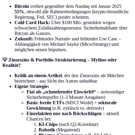
Bitcoin
verliert gegenüber dem Nasdaq seit Januar 2025
55%
, obwohl alle Rahmenbedingungen (krypto-freundliche
Regierung, Fed, SEC) positiv scheinen.
Cold Card Hack:
Über $100 Mio. gestohlen wegen
schwachem Zufallszahlengenerator. Sicherheitsdebatte über
Bitcoin als Ganzes.
Zukunft:
Fehlendes Narrativ und fehlender Use Case –
Abhängigkeit von Michael Saylor (MicroStrategy) und
möglichen neuen Impulsen.
💡 Zinseszins & Portfolio-Strukturierung – Mythos oder
Realität?
Kritik an einem Artikel
, der den Zinseszins als Märchen
bezeichnet – aus Sicht des Autors unhaltbar.
Eigene Strategie:
Fiat als „schmelzender Eiswürfel“
– notwendiger
Sicherheitspuffer (1-3 Monate Ausgaben)
Basis: breite ETFs
(MSCI World) +
sektorale
Gewichtung
(z.B. zyklisch vs. defensiv)
Einzelaktien nur nach Rückschlägen
– aktuell
Chancen bei:
KI-Chips
(nach Q2-Korrektur)
Robotik
(Megatrend)