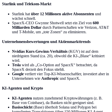
Starlink und Telekom-Markt
Starlink hat
über 12 Millionen aktive Abonnenten
und
wächst schnell.
SpaceX-CEO Gwynne Shotwell setzt ein Ziel von
600
Milliarden Dollar
durch Partnerschaften wie Verizon, AT&T
und T-Mobile, um „tote Zonen“ zu eliminieren.
Unternehmensbewertungen und Aktienmarkttrends
Nvidias Kurs-Gewinn-Verhältnis
(KGV) ist auf dem
niedrigsten Stand (ca. 20), obwohl die KI-„Blase“ kritisiert
wird.
Tesla
wird als „Co-Option auf SpaceX“ betrachtet, da
SpaceX derzeit den Fokus stiehlt.
Google
verliert vier Top-KI-Wissenschaftler, investiert aber in
Unternehmen wie
Anthropic
und SpaceX.
KI-Agenten und Krypto
KI-Agenten
nutzen zunehmend Kryptowährungen (z. B.
Base von Coinbase), da Banken nicht geeignet sind.
Basisschicht
(Base) überholt Solana und Polygon bei
kumulierten Transaktionen (über 150 Millionen KI-Agent-