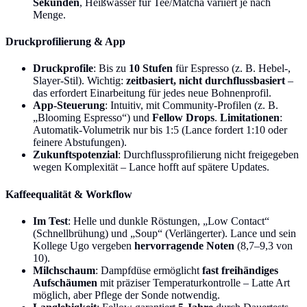
Sekunden
, Heißwasser für Tee/Matcha variiert je nach
Menge.
Druckprofilierung & App
Druckprofile
: Bis zu
10 Stufen
für Espresso (z. B. Hebel-,
Slayer-Stil). Wichtig:
zeitbasiert, nicht durchflussbasiert
–
das erfordert Einarbeitung für jedes neue Bohnenprofil.
App-Steuerung
: Intuitiv, mit Community-Profilen (z. B.
„Blooming Espresso“) und
Fellow Drops
.
Limitationen
:
Automatik-Volumetrik nur bis 1:5 (Lance fordert 1:10 oder
feinere Abstufungen).
Zukunftspotenzial
: Durchflussprofilierung nicht freigegeben
wegen Komplexität – Lance hofft auf spätere Updates.
Kaffeequalität & Workflow
Im Test
: Helle und dunkle Röstungen, „Low Contact“
(Schnellbrühung) und „Soup“ (Verlängerter). Lance und sein
Kollege Ugo vergeben
hervorragende Noten
(8,7–9,3 von
10).
Milchschaum
: Dampfdüse ermöglicht
fast freihändiges
Aufschäumen
mit präziser Temperaturkontrolle – Latte Art
möglich, aber Pflege der Sonde notwendig.