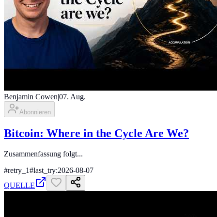
Benjamin Cowen
|
07. Aug.
Abonnieren
Bitcoin: Where in the Cycle Are We?
Zusammenfassung folgt...
#
retry_1
#
last_try:2026-08-07
QUELLE