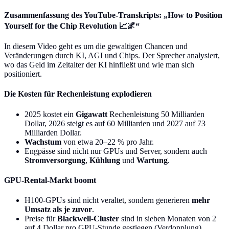
Zusammenfassung des YouTube-Transkripts: „How to Position
Yourself for the Chip Revolution 📈🌌“
In diesem Video geht es um die gewaltigen Chancen und
Veränderungen durch KI, AGI und Chips. Der Sprecher analysiert,
wo das Geld im Zeitalter der KI hinfließt und wie man sich
positioniert.
Die Kosten für Rechenleistung explodieren
2025 kostet ein
Gigawatt
Rechenleistung 50 Milliarden
Dollar, 2026 steigt es auf 60 Milliarden und 2027 auf 73
Milliarden Dollar.
Wachstum
von etwa 20–22 % pro Jahr.
Engpässe sind nicht nur GPUs und Server, sondern auch
Stromversorgung
,
Kühlung
und
Wartung
.
GPU-Rental-Markt boomt
H100-GPUs sind nicht veraltet, sondern generieren
mehr
Umsatz als je zuvor
.
Preise für
Blackwell-Cluster
sind in sieben Monaten von 2
auf 4 Dollar pro GPU-Stunde gestiegen (Verdopplung).