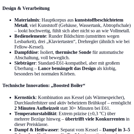
Design & Verarbeitung
Materialmix
: Hauptkorpus aus
kunststoffbeschichtetem
Metall
, viel Kunststoff (Gehäuse, Wassertank, Abtropfschale)
– lookt hochwertig, fühlt sich aber nicht so an wie Vollmetall.
Bedienelemente
: Runder Bildschirm (umstritten wegen
Lesbarkeit), drei „Klaviertasten“, Drehregler (ähnlich wie bei
Fellow-Kessel).
Dampfdüse
: Isoliert,
thermische Sonde
für automatische
Abschaltung, voll beweglich.
Siebträger
: Standard-E61-kompatibel, aber mit großem
Überhang –
Lance bemängelt das Design
als klobig,
besonders bei normalen Körben.
Technische Innovation: „Boosted Boiler“
Kernstück
: Kombination aus Kessel (als Wärmespeicher),
Durchlauferhitzer und aktiv beheiztem Brühkopf – ermöglicht
2 Minuten Aufheizzeit
statt 30+ Minuten bei E61.
Temperaturstabilität
: Extrem präzise (±0,3 °C) über
mehrere Bezüge hinweg –
übertrifft viele Konkurrenten
in
dieser Preisklasse.
Dampf & Heißwasser
: Separat vom Kessel –
Dampf in 3–5