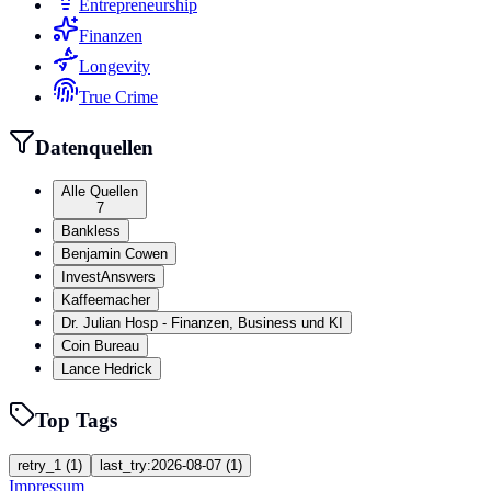
Entrepreneurship
Finanzen
Longevity
True Crime
Datenquellen
Alle Quellen
7
Bankless
Benjamin Cowen
InvestAnswers
Kaffeemacher
Dr. Julian Hosp - Finanzen, Business und KI
Coin Bureau
Lance Hedrick
Top Tags
retry_1
(
1
)
last_try:2026-08-07
(
1
)
Impressum