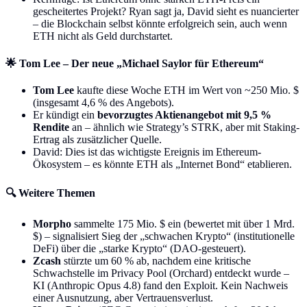
gescheitertes Projekt? Ryan sagt ja, David sieht es nuancierter
– die Blockchain selbst könnte erfolgreich sein, auch wenn
ETH nicht als Geld durchstartet.
🌟 Tom Lee – Der neue „Michael Saylor für Ethereum“
Tom Lee
kaufte diese Woche ETH im Wert von ~250 Mio. $
(insgesamt 4,6 % des Angebots).
Er kündigt ein
bevorzugtes Aktienangebot mit 9,5 %
Rendite
an – ähnlich wie Strategy’s STRK, aber mit Staking-
Ertrag als zusätzlicher Quelle.
David: Dies ist das wichtigste Ereignis im Ethereum-
Ökosystem – es könnte ETH als „Internet Bond“ etablieren.
🔍 Weitere Themen
Morpho
sammelte 175 Mio. $ ein (bewertet mit über 1 Mrd.
$) – signalisiert Sieg der „schwachen Krypto“ (institutionelle
DeFi) über die „starke Krypto“ (DAO-gesteuert).
Zcash
stürzte um 60 % ab, nachdem eine kritische
Schwachstelle im Privacy Pool (Orchard) entdeckt wurde –
KI (Anthropic Opus 4.8) fand den Exploit. Kein Nachweis
einer Ausnutzung, aber Vertrauensverlust.