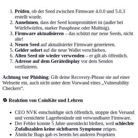
Prüfen
, ob der Seed zwischen Firmware 4.0.0 und 5.0.3
erstellt wurde.
Annehmen
, dass der Seed kompromittiert ist (außer bei
Würfelwürfen, starker Passphrase oder Multisig).
Firmware aktualisieren
– das schützt
nur
neue Seeds, nicht
alte!
Neuen Seed
auf aktualisierter Firmware generieren.
Gelder sofort
auf die neue Wallet verschieben.
Alten Seed nie wieder verwenden
– er gilt als öffentlich.
Adresse auf dem Gerätedisplay
vor dem Senden
verifizieren.
Achtung vor Phishing
: Gib deine Recovery-Phrase nie auf einer
Webseite ein, auch nicht unter dem Vorwand eines „Vulnerability
Checkers“.
🔁 Reaktion von CoinKite und Lehren
CEO NVK entschuldigte sich öffentlich, stoppte den Versand
und vernichtete Lagerbestände mit verwundbarer Firmware.
Der Fehler konnte 5 Jahre unentdeckt bleiben, weil
schlechte
Zufallszahlen keine sichtbaren Symptome
zeigen.
Ähnliche Bugs gab es bereits bei anderen Projekten