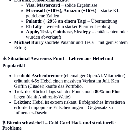
Visa, Mastercard
– solide Ergebnisse
Microsoft (+10%), Amazon (+16%)
– starke KI-
getriebene Zahlen
Palantir (+29% an einem Tag)
– Überraschung
Eli Lilly
– weiterhin starker Pharma-Liebling
Apple, Tesla, Coinbase, Strategy
– enttäuschten oder
wurden abverkauft
Michael Burry
shortete Palantir und Tesla – mit gemischtem
Erfolg.
⚠️ Situational Awareness Fund – Lehren aus Hebel und
Popularität
Leobold Aschenbrenner
(ehemaliger OpenAI-Mitarbeiter)
erlitt mit 4-5x Hebel einen massiven Verlust im Juli. Ken
Griffin (Citadel) kaufte das Portfolio.
Trotz des Rückschlags soll der Fonds noch
80% im Plus
liegen (dank Anthropic-Wette).
Lektion:
Hebel ist extrem riskant. Erfolgreiches Investieren
erfordert unpopuläre Entscheidungen – Gegensatz zu
Influencer-Dasein.
₿ Bitcoin schwächelt – Cold Card Hack und strukturelle
Probleme