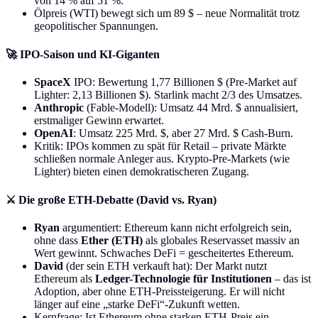
von 14 % auf 51 %.
Ölpreis (WTI) bewegt sich um 89 $ – neue Normalität trotz
geopolitischer Spannungen.
🚀 IPO-Saison und KI-Giganten
SpaceX
IPO: Bewertung 1,77 Billionen $ (Pre-Market auf
Lighter: 2,13 Billionen $). Starlink macht 2/3 des Umsatzes.
Anthropic
(Fable-Modell): Umsatz 44 Mrd. $ annualisiert,
erstmaliger Gewinn erwartet.
OpenAI
: Umsatz 225 Mrd. $, aber 27 Mrd. $ Cash-Burn.
Kritik: IPOs kommen zu spät für Retail – private Märkte
schließen normale Anleger aus. Krypto-Pre-Markets (wie
Lighter) bieten einen demokratischeren Zugang.
⚔️ Die große ETH-Debatte (David vs. Ryan)
Ryan
argumentiert: Ethereum kann nicht erfolgreich sein,
ohne dass
Ether (ETH)
als globales Reservasset massiv an
Wert gewinnt. Schwaches DeFi = gescheitertes Ethereum.
David
(der sein ETH verkauft hat): Der Markt nutzt
Ethereum als
Ledger-Technologie für Institutionen
– das ist
Adoption, aber ohne ETH-Preissteigerung. Er will nicht
länger auf eine „starke DeFi“-Zukunft wetten.
Kernfrage: Ist Ethereum ohne starken ETH-Preis ein