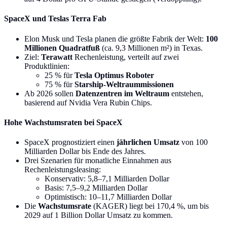
SpaceX und Teslas Terra Fab
Elon Musk und Tesla planen die größte Fabrik der Welt:
100
Millionen Quadratfuß
(ca. 9,3 Millionen m²) in Texas.
Ziel:
Terawatt
Rechenleistung, verteilt auf zwei
Produktlinien:
25 % für
Tesla Optimus Roboter
75 % für
Starship-Weltraummissionen
Ab 2026 sollen
Datenzentren im Weltraum
entstehen,
basierend auf Nvidia Vera Rubin Chips.
Hohe Wachstumsraten bei SpaceX
SpaceX prognostiziert einen
jährlichen Umsatz
von 100
Milliarden Dollar bis Ende des Jahres.
Drei Szenarien für monatliche Einnahmen aus
Rechenleistungsleasing:
Konservativ: 5,8–7,1 Milliarden Dollar
Basis: 7,5–9,2 Milliarden Dollar
Optimistisch: 10–11,7 Milliarden Dollar
Die
Wachstumsrate
(KAGER) liegt bei 170,4 %, um bis
2029 auf 1 Billion Dollar Umsatz zu kommen.