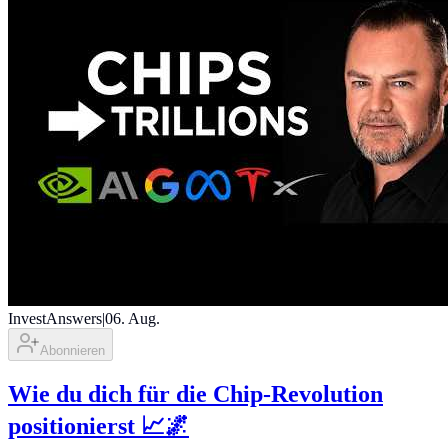
InvestAnswers
|
06. Aug.
Abonnieren
Wie du dich für die Chip-Revolution
positionierst 📈🌌