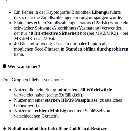
Ein Fehler in der Kryptografie-Bibliothek
Libangu
führte
dazu, dass die Zufallszahlengenerierung umgangen wurde.
Statt eines echten Zufallszahlengenerators (128 Bit) wurde ein
schwacher Software-Algorithmus (Yasmarang) verwendet,
der nur
40 Bit effektive Sicherheit
bot (bei MK2/MK3) – bei
MK4/MK5 ca. 72 Bit.
40 Bit sind so wenig, dass ein normaler Laptop alle
möglichen Seed-Phrasen in
Stunden offline durchprobieren
kann.
🛡️ Wer war sicher?
Drei Gruppen blieben verschont:
Nutzer, die beim Setup
mindestens 50 Würfelwürfe
verwendet haben (echte Zufälligkeit).
Nutzer mit einer
starken BIP39-Passphrase
(zusätzliches
Geheimwort).
Nutzer mit
echtem Multisig
(mehrere Schlüssel von
verschiedenen Geräten).
⚠️ Notfallprotokoll für betroffene ColdCard-Besitzer