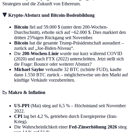
Strategien und die Zukunft von Ethereum.
🔻 Krypto-Absturz und Bitcoin-Bodenbildung
Bitcoin
fiel auf 59.000 $ (unter dem 200-Wochen-
Durchschnitt), erholte sich auf ~62.000 $. Dies markiert den
dritten 25%igen Rückgang seit November.
Bitcoin
hat die gesamte Trump-Präsidentschaft ausradiert –
zurück auf „Joe-Biden-Niveau“.
Die
200-Wochen-Linie
wurde nur kurz während COVID
(2020) und nach FTX (2022) unterschritten. Jetzt stellt sich
die Frage: Bounce oder weiterer Absturz?
Michael Saylor
verkaufte 32 BTC (schürte FUD), kaufte
dann 1.550 BTC zurück – möglicherweise um den Markt auf
künftige Verkäufe vorzubereiten.
📉 Makro & Inflation
US-PPI
(Mai) stieg auf 6,5 % – Höchststand seit November
2022.
CPI
lag bei 4,2 %, getrieben durch Energiepreise (Iran-
Krieg).
Die Wahrscheinlichkeit einer
Fed-Zinserhöhung 2026
stieg