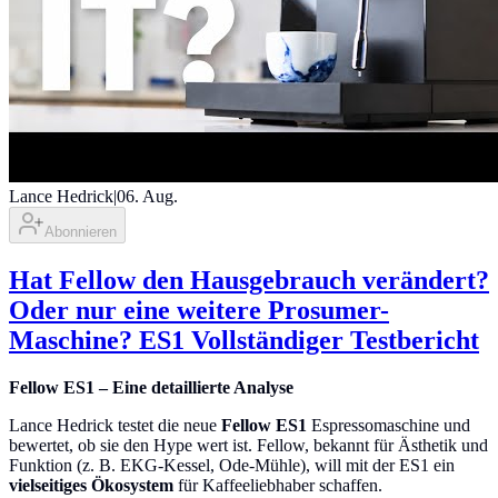
Lance Hedrick
|
06. Aug.
Abonnieren
Hat Fellow den Hausgebrauch verändert?
Oder nur eine weitere Prosumer-
Maschine? ES1 Vollständiger Testbericht
Fellow ES1 – Eine detaillierte Analyse
Lance Hedrick testet die neue
Fellow ES1
Espressomaschine und
bewertet, ob sie den Hype wert ist. Fellow, bekannt für Ästhetik und
Funktion (z. B. EKG-Kessel, Ode-Mühle), will mit der ES1 ein
vielseitiges Ökosystem
für Kaffeeliebhaber schaffen.