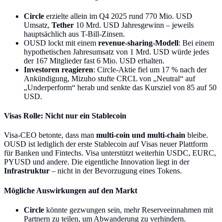
Circle
erzielte allein im Q4 2025 rund 770 Mio. USD
Umsatz,
Tether
10 Mrd. USD Jahresgewinn – jeweils
hauptsächlich aus T-Bill-Zinsen.
OUSD lockt mit einem
revenue-sharing-Modell
: Bei einem
hypothetischen Jahresumsatz von 1 Mrd. USD würde jedes
der 167 Mitglieder fast 6 Mio. USD erhalten.
Investoren reagieren
: Circle-Aktie fiel um 17 % nach der
Ankündigung, Mizuho stufte CRCL von „Neutral“ auf
„Underperform“ herab und senkte das Kursziel von 85 auf 50
USD.
Visas Rolle: Nicht nur ein Stablecoin
Visa-CEO betonte, dass man
multi-coin und multi-chain
bleibe.
OUSD ist lediglich der erste Stablecoin auf Visas neuer Plattform
für Banken und Fintechs. Visa unterstützt weiterhin USDC, EURC,
PYUSD und andere. Die eigentliche Innovation liegt in der
Infrastruktur
– nicht in der Bevorzugung eines Tokens.
Mögliche Auswirkungen auf den Markt
Circle
könnte gezwungen sein, mehr Reserveeinnahmen mit
Partnern zu teilen, um Abwanderung zu verhindern.