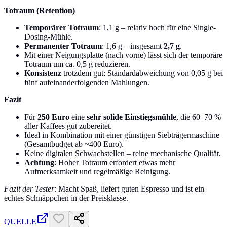
Totraum (Retention)
Temporärer Totraum
: 1,1 g – relativ hoch für eine Single-
Dosing-Mühle.
Permanenter Totraum
: 1,6 g – insgesamt
2,7 g
.
Mit einer Neigungsplatte (nach vorne) lässt sich der temporäre
Totraum um ca. 0,5 g reduzieren.
Konsistenz
trotzdem gut: Standardabweichung von 0,05 g bei
fünf aufeinanderfolgenden Mahlungen.
Fazit
Für
250 Euro
eine
sehr solide Einstiegsmühle
, die 60–70 %
aller Kaffees gut zubereitet.
Ideal in Kombination mit einer günstigen Siebträgermaschine
(Gesamtbudget ab ~400 Euro).
Keine digitalen Schwachstellen – reine mechanische Qualität.
Achtung
: Hoher Totraum erfordert etwas mehr
Aufmerksamkeit und regelmäßige Reinigung.
Fazit der Tester
: Macht Spaß, liefert guten Espresso und ist ein
echtes Schnäppchen in der Preisklasse.
QUELLE