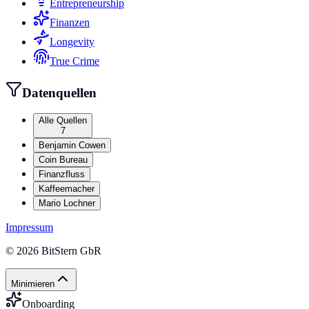
Entrepreneurship
Finanzen
Longevity
True Crime
Datenquellen
Alle Quellen
7
Benjamin Cowen
Coin Bureau
Finanzfluss
Kaffeemacher
Mario Lochner
Impressum
©
2026
BitStern GbR
Minimieren
Onboarding