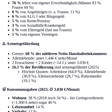
76 %
leben von eigener Erwerbstätigkeit (Männer 83 %,
Frauen 69 %)
8 %
von Angehörigen (v. a. Frauen: 13 %)
6 %
von ALG I oder Bürgergeld
5 %
von Rente/Pension
3 %
von Sozialhilfe/Krankengeld
1 %
vom Elterngeld (fast nur Frauen)
1 %
vom eigenen Vermögen
⚠️ Armutsgefährdung
Grenze:
60 % des mittleren Netto-Haushaltseinkommens
Alleinlebende: unter 1.446 € netto/Monat
2 Erwachsene + 2 Kinder (<14 J.): unter 3.036 €
16,1 % der Bevölkerung
sind armutsgefährdet (2025)
Höchste Quoten: Arbeitslose (64,9 %), Alleinlebende
(30,9 %), Alleinerziehende (28,7 %), Ruheständler
(19,1 %)
🛒 Konsumausgaben (2023, ∅ 3.030 €/Monat)
Wohnen
: 38 % (2018 noch 34 %) – bei Geringverdienern
(<1.300 € netto) sogar 46 %
Lebensmittel
: 14 %
Verkehr
: 12 %