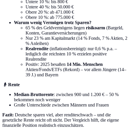
Untere 10 %: bis 800 €
Untere 40 %: bis 50.000 €
Obere 20 %: ab 471.000 €
Obere 10 %: ab 775.000 €
Warum wenig Vermögen trotz Sparen?
65 % des Geldvermögens liegen
risikoarm
(Bargeld,
Konten, Garantieversicherungen)
Nur 23 % am Kapitalmarkt (14 % Fonds, 7 % Aktien, 2
% Anleihen)
Realrendite
(inflationsbereinigt): nur 0,6 % p.a. –
lediglich die reichsten 10 % erzielen positive
Realrendite
Positiv: 2025 besaßen
14 Mio. Menschen
Aktien/Fonds/ETFs (Rekord) – vor allem Jüngere (14–
39 J.) und Bayern
👴 Rente
Median-Bruttorente
: zwischen 900 und 1.200 € – 50 %
bekommen noch weniger
Große Unterschiede zwischen Männern und Frauen
Fazit:
Deutsche sparen viel, aber renditeschwach – und die
gesetzliche Rente reicht oft nicht. Der Vergleich hilft, die eigene
finanzielle Position realistisch einzuschätzen.