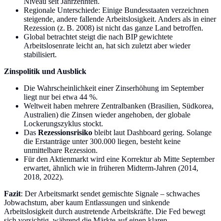
Niveau seit Jahrzehnten.
Regionale Unterschiede: Einige Bundesstaaten verzeichnen
steigende, andere fallende Arbeitslosigkeit. Anders als in einer
Rezession (z. B. 2008) ist nicht das ganze Land betroffen.
Global betrachtet steigt die nach BIP gewichtete
Arbeitslosenrate leicht an, hat sich zuletzt aber wieder
stabilisiert.
Zinspolitik und Ausblick
Die Wahrscheinlichkeit einer Zinserhöhung im September
liegt nur bei etwa 44 %.
Weltweit haben mehrere Zentralbanken (Brasilien, Südkorea,
Australien) die Zinsen wieder angehoben, der globale
Lockerungszyklus stockt.
Das
Rezessionsrisiko
bleibt laut Dashboard gering. Solange
die Erstanträge unter 300.000 liegen, besteht keine
unmittelbare Rezession.
Für den Aktienmarkt wird eine Korrektur ab Mitte September
erwartet, ähnlich wie in früheren Midterm-Jahren (2014,
2018, 2022).
Fazit
: Der Arbeitsmarkt sendet gemischte Signale – schwaches
Jobwachstum, aber kaum Entlassungen und sinkende
Arbeitslosigkeit durch austretende Arbeitskräfte. Die Fed bewegt
sich vorsichtig, während die Märkte auf einen klaren