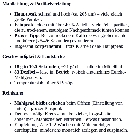
Mahlleistung & Partikelverteilung
Hauptpeak
schmal und hoch (ca. 205 µm) – viele gleich
große Partikel.
Feinpeak
jedoch mit über 40 % Anteil – viele Feinstpartikel,
die zu trockenem, staubigem Nachgeschmack führen können.
Praxis-Tipp
: Bei zu trockenem Kaffee etwas gröber mahlen
und kürzer (25–26 Sekunden) extrahieren.
Insgesamt
körperbetont
– trotz Klarheit dank Hauptpeak.
Geschwindigkeit & Lautstärke
18 g in 10,5 Sekunden
, ~21 g/min – solide im Mittelfeld.
83 Dezibel
– leise im Betrieb, typisch angenehmes Eureka-
Mahlgeräusch.
Temperaturstabil über 5 Bezüge.
Reinigung
Mahlgrad bleibt erhalten
beim Öffnen (Einstellung von
unten) – großer Pluspunkt.
Dennoch nötig: Kreuzschraubenzieher, Logo-Platte
abnehmen, Mahlscheiben entfernen – etwas umständlich.
Empfehlung: Alle 1–2 Wochen mit Mühlenreiniger
durchspülen, mindestens monatlich zerlegen und auspinseln.