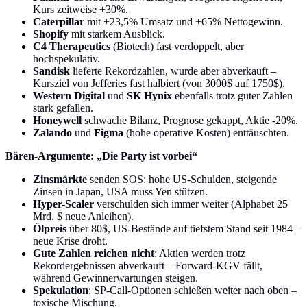
Kurs zeitweise +30%.
Caterpillar
mit +23,5% Umsatz und +65% Nettogewinn.
Shopify
mit starkem Ausblick.
C4 Therapeutics
(Biotech) fast verdoppelt, aber
hochspekulativ.
Sandisk
lieferte Rekordzahlen, wurde aber abverkauft –
Kursziel von Jefferies fast halbiert (von 3000$ auf 1750$).
Western Digital
und
SK Hynix
ebenfalls trotz guter Zahlen
stark gefallen.
Honeywell
schwache Bilanz, Prognose gekappt, Aktie -20%.
Zalando
und
Figma
(hohe operative Kosten) enttäuschten.
Bären-Argumente: „Die Party ist vorbei“
Zinsmärkte
senden SOS: hohe US-Schulden, steigende
Zinsen in Japan, USA muss Yen stützen.
Hyper-Scaler
verschulden sich immer weiter (Alphabet 25
Mrd. $ neue Anleihen).
Ölpreis
über 80$, US-Bestände auf tiefstem Stand seit 1984 –
neue Krise droht.
Gute Zahlen reichen nicht
: Aktien werden trotz
Rekordergebnissen abverkauft – Forward-KGV fällt,
während Gewinnerwartungen steigen.
Spekulation
: SP-Call-Optionen schießen weiter nach oben –
toxische Mischung.