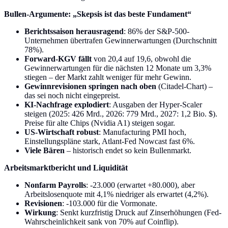
Bullen-Argumente: „Skepsis ist das beste Fundament“
Berichtssaison herausragend
: 86% der S&P-500-
Unternehmen übertrafen Gewinnerwartungen (Durchschnitt
78%).
Forward-KGV fällt
von 20,4 auf 19,6, obwohl die
Gewinnerwartungen für die nächsten 12 Monate um 3,3%
stiegen – der Markt zahlt weniger für mehr Gewinn.
Gewinnrevisionen springen nach oben
(Citadel-Chart) –
das sei noch nicht eingepreist.
KI-Nachfrage explodiert
: Ausgaben der Hyper-Scaler
steigen (2025: 426 Mrd., 2026: 779 Mrd., 2027: 1,2 Bio. $).
Preise für alte Chips (Nvidia A1) steigen sogar.
US-Wirtschaft robust
: Manufacturing PMI hoch,
Einstellungspläne stark, Atlant-Fed Nowcast fast 6%.
Viele Bären
– historisch endet so kein Bullenmarkt.
Arbeitsmarktbericht und Liquidität
Nonfarm Payrolls
: -23.000 (erwartet +80.000), aber
Arbeitslosenquote mit 4,1% niedriger als erwartet (4,2%).
Revisionen
: -103.000 für die Vormonate.
Wirkung
: Senkt kurzfristig Druck auf Zinserhöhungen (Fed-
Wahrscheinlichkeit sank von 70% auf Coinflip).