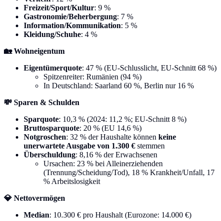
Freizeit/Sport/Kultur
: 9 %
Gastronomie/Beherbergung
: 7 %
Information/Kommunikation
: 5 %
Kleidung/Schuhe
: 4 %
🏡 Wohneigentum
Eigentümerquote
: 47 % (EU-Schlusslicht, EU-Schnitt 68 %)
Spitzenreiter: Rumänien (94 %)
In Deutschland: Saarland 60 %, Berlin nur 16 %
💸 Sparen & Schulden
Sparquote
: 10,3 % (2024: 11,2 %; EU-Schnitt 8 %)
Bruttosparquote
: 20 % (EU 14,6 %)
Notgroschen
: 32 % der Haushalte können
keine
unerwartete Ausgabe von 1.300 €
stemmen
Überschuldung
: 8,16 % der Erwachsenen
Ursachen: 23 % bei Alleinerziehenden
(Trennung/Scheidung/Tod), 18 % Krankheit/Unfall, 17
% Arbeitslosigkeit
💎 Nettovermögen
Median
: 10.300 € pro Haushalt (Eurozone: 14.000 €)