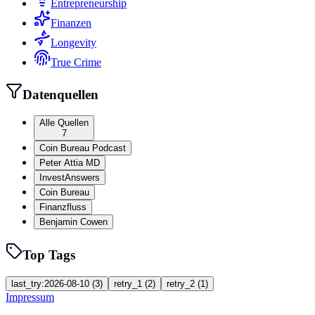
Entrepreneurship
Finanzen
Longevity
True Crime
Datenquellen
Alle Quellen
7
Coin Bureau Podcast
Peter Attia MD
InvestAnswers
Coin Bureau
Finanzfluss
Benjamin Cowen
Top Tags
last_try:2026-08-10
(
3
)
retry_1
(
2
)
retry_2
(
1
)
Impressum