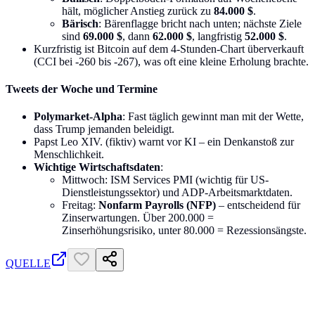
hält, möglicher Anstieg zurück zu
84.000 $
.
Bärisch
: Bärenflagge bricht nach unten; nächste Ziele
sind
69.000 $
, dann
62.000 $
, langfristig
52.000 $
.
Kurzfristig ist Bitcoin auf dem 4-Stunden-Chart überverkauft
(CCI bei -260 bis -267), was oft eine kleine Erholung brachte.
Tweets der Woche und Termine
Polymarket-Alpha
: Fast täglich gewinnt man mit der Wette,
dass Trump jemanden beleidigt.
Papst Leo XIV. (fiktiv) warnt vor KI – ein Denkanstoß zur
Menschlichkeit.
Wichtige Wirtschaftsdaten
:
Mittwoch: ISM Services PMI (wichtig für US-
Dienstleistungssektor) und ADP-Arbeitsmarktdaten.
Freitag:
Nonfarm Payrolls (NFP)
– entscheidend für
Zinserwartungen. Über 200.000 =
Zinserhöhungsrisiko, unter 80.000 = Rezessionsängste.
QUELLE