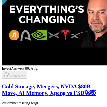
InvestAnswers
|
09. Aug.
Abonnieren
Cold Storage, Mergers, NVDA $80B
Move, AI Memory, Xpeng vs FSD🚀🤯
Zusammenfassung folgt...