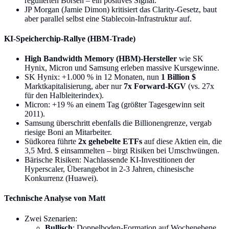
regulierten Börsen – ein positives Signal.
JP Morgan (Jamie Dimon) kritisiert das Clarity-Gesetz, baut
aber parallel selbst eine Stablecoin-Infrastruktur auf.
KI-Speicherchip-Rallye (HBM-Trade)
High Bandwidth Memory (HBM)-Hersteller
wie SK
Hynix, Micron und Samsung erleben massive Kursgewinne.
SK Hynix: +1.000 % in 12 Monaten, nun
1 Billion $
Marktkapitalisierung, aber nur
7x Forward-KGV
(vs. 27x
für den Halbleiterindex).
Micron: +19 % an einem Tag (größter Tagesgewinn seit
2011).
Samsung überschritt ebenfalls die Billionengrenze, vergab
riesige Boni an Mitarbeiter.
Südkorea führte
2x gehebelte ETFs
auf diese Aktien ein, die
3,5 Mrd. $ einsammelten – birgt Risiken bei Umschwüngen.
Bärische Risiken: Nachlassende KI-Investitionen der
Hyperscaler, Überangebot in 2-3 Jahren, chinesische
Konkurrenz (Huawei).
Technische Analyse von Matt
Zwei Szenarien:
Bullisch
: Doppelboden-Formation auf Wochenebene