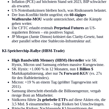
Inflation (PCE) auf höchstem Stand seit 2023, BIP schwächer
als erwartet.
US-Notenbankzinsen bleiben hoch, was Risikoassets belastet.
Der Iran-Konflikt bleibt ungelöst; ein
60-tägiges
Waffenruhe-MOU
wurde unterzeichnet, aber die Kämpfe
gehen weiter.
Die CFTC erlaubt erstmals
Perpetual Futures
an US-
regulierten Börsen – ein positives Signal.
JP Morgan (Jamie Dimon) kritisiert das Clarity-Gesetz, baut
aber parallel selbst eine Stablecoin-Infrastruktur auf.
KI-Speicherchip-Rallye (HBM-Trade)
High Bandwidth Memory (HBM)-Hersteller
wie SK
Hynix, Micron und Samsung erleben massive Kursgewinne.
SK Hynix: +1.000 % in 12 Monaten, nun
1 Billion $
Marktkapitalisierung, aber nur
7x Forward-KGV
(vs. 27x
für den Halbleiterindex).
Micron: +19 % an einem Tag (größter Tagesgewinn seit
2011).
Samsung überschritt ebenfalls die Billionengrenze, vergab
riesige Boni an Mitarbeiter.
Südkorea führte
2x gehebelte ETFs
auf diese Aktien ein, die
3,5 Mrd. $ einsammelten – birgt Risiken bei Umschwüngen.
Bärische Risiken: Nachlassende KI-Investitionen der