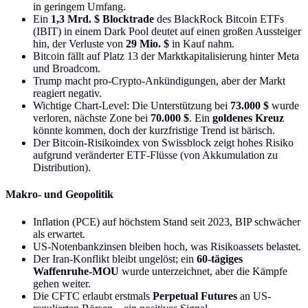
in geringem Umfang.
Ein
1,3 Mrd. $ Blocktrade
des BlackRock Bitcoin ETFs
(IBIT) in einem Dark Pool deutet auf einen großen Aussteiger
hin, der Verluste von
29 Mio. $
in Kauf nahm.
Bitcoin fällt auf Platz 13 der Marktkapitalisierung hinter Meta
und Broadcom.
Trump macht pro-Crypto-Ankündigungen, aber der Markt
reagiert negativ.
Wichtige Chart-Level: Die Unterstützung bei
73.000 $
wurde
verloren, nächste Zone bei
70.000 $
. Ein
goldenes Kreuz
könnte kommen, doch der kurzfristige Trend ist bärisch.
Der Bitcoin-Risikoindex von Swissblock zeigt hohes Risiko
aufgrund veränderter ETF-Flüsse (von Akkumulation zu
Distribution).
Makro- und Geopolitik
Inflation (PCE) auf höchstem Stand seit 2023, BIP schwächer
als erwartet.
US-Notenbankzinsen bleiben hoch, was Risikoassets belastet.
Der Iran-Konflikt bleibt ungelöst; ein
60-tägiges
Waffenruhe-MOU
wurde unterzeichnet, aber die Kämpfe
gehen weiter.
Die CFTC erlaubt erstmals
Perpetual Futures
an US-