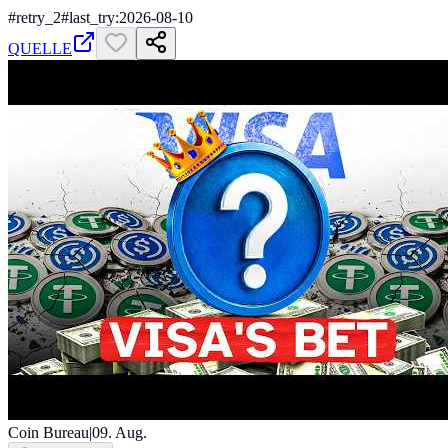
#
retry_2
#
last_try:2026-08-10
QUELLE
Coin Bureau
|
09. Aug.