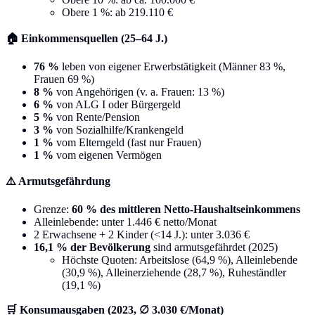
Obere 1 %: ab 219.110 €
🏠 Einkommensquellen (25–64 J.)
76 %
leben von eigener Erwerbstätigkeit (Männer 83 %,
Frauen 69 %)
8 %
von Angehörigen (v. a. Frauen: 13 %)
6 %
von ALG I oder Bürgergeld
5 %
von Rente/Pension
3 %
von Sozialhilfe/Krankengeld
1 %
vom Elterngeld (fast nur Frauen)
1 %
vom eigenen Vermögen
⚠️ Armutsgefährdung
Grenze:
60 % des mittleren Netto-Haushaltseinkommens
Alleinlebende: unter 1.446 € netto/Monat
2 Erwachsene + 2 Kinder (<14 J.): unter 3.036 €
16,1 % der Bevölkerung
sind armutsgefährdet (2025)
Höchste Quoten: Arbeitslose (64,9 %), Alleinlebende
(30,9 %), Alleinerziehende (28,7 %), Ruheständler
(19,1 %)
🛒 Konsumausgaben (2023, ∅ 3.030 €/Monat)