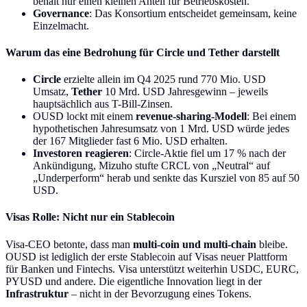
behält nur einen kleinen Anteil für Betriebskosten.
Governance
: Das Konsortium entscheidet gemeinsam, keine
Einzelmacht.
Warum das eine Bedrohung für Circle und Tether darstellt
Circle
erzielte allein im Q4 2025 rund 770 Mio. USD
Umsatz,
Tether
10 Mrd. USD Jahresgewinn – jeweils
hauptsächlich aus T-Bill-Zinsen.
OUSD lockt mit einem
revenue-sharing-Modell
: Bei einem
hypothetischen Jahresumsatz von 1 Mrd. USD würde jedes
der 167 Mitglieder fast 6 Mio. USD erhalten.
Investoren reagieren
: Circle-Aktie fiel um 17 % nach der
Ankündigung, Mizuho stufte CRCL von „Neutral“ auf
„Underperform“ herab und senkte das Kursziel von 85 auf 50
USD.
Visas Rolle: Nicht nur ein Stablecoin
Visa-CEO betonte, dass man
multi-coin und multi-chain
bleibe.
OUSD ist lediglich der erste Stablecoin auf Visas neuer Plattform
für Banken und Fintechs. Visa unterstützt weiterhin USDC, EURC,
PYUSD und andere. Die eigentliche Innovation liegt in der
Infrastruktur
– nicht in der Bevorzugung eines Tokens.