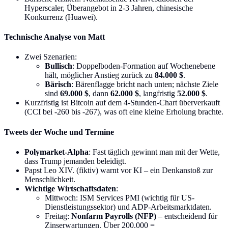
Hyperscaler, Überangebot in 2-3 Jahren, chinesische
Konkurrenz (Huawei).
Technische Analyse von Matt
Zwei Szenarien:
Bullisch
: Doppelboden-Formation auf Wochenebene
hält, möglicher Anstieg zurück zu
84.000 $
.
Bärisch
: Bärenflagge bricht nach unten; nächste Ziele
sind
69.000 $
, dann
62.000 $
, langfristig
52.000 $
.
Kurzfristig ist Bitcoin auf dem 4-Stunden-Chart überverkauft
(CCI bei -260 bis -267), was oft eine kleine Erholung brachte.
Tweets der Woche und Termine
Polymarket-Alpha
: Fast täglich gewinnt man mit der Wette,
dass Trump jemanden beleidigt.
Papst Leo XIV. (fiktiv) warnt vor KI – ein Denkanstoß zur
Menschlichkeit.
Wichtige Wirtschaftsdaten
:
Mittwoch: ISM Services PMI (wichtig für US-
Dienstleistungssektor) und ADP-Arbeitsmarktdaten.
Freitag:
Nonfarm Payrolls (NFP)
– entscheidend für
Zinserwartungen. Über 200.000 =