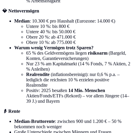
% Arbeitslosigkeit
💎 Nettovermögen
Median
: 10.300 € pro Haushalt (Eurozone: 14.000 €)
Untere 10 %: bis 800 €
Untere 40 %: bis 50.000 €
Obere 20 %: ab 471.000 €
Obere 10 %: ab 775.000 €
Warum wenig Vermögen trotz Sparen?
65 % des Geldvermögens liegen
risikoarm
(Bargeld,
Konten, Garantieversicherungen)
Nur 23 % am Kapitalmarkt (14 % Fonds, 7 % Aktien, 2
% Anleihen)
Realrendite
(inflationsbereinigt): nur 0,6 % p.a. –
lediglich die reichsten 10 % erzielen positive
Realrendite
Positiv: 2025 besaßen
14 Mio. Menschen
Aktien/Fonds/ETFs (Rekord) – vor allem Jüngere (14–
39 J.) und Bayern
👴 Rente
Median-Bruttorente
: zwischen 900 und 1.200 € – 50 %
bekommen noch weniger
Große Unterschiede zwischen Männern und Frauen