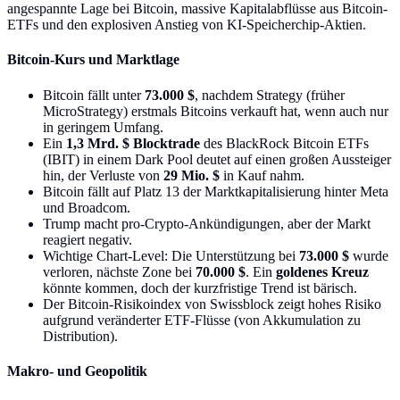
angespannte Lage bei Bitcoin, massive Kapitalabflüsse aus Bitcoin-
ETFs und den explosiven Anstieg von KI-Speicherchip-Aktien.
Bitcoin-Kurs und Marktlage
Bitcoin fällt unter
73.000 $
, nachdem Strategy (früher
MicroStrategy) erstmals Bitcoins verkauft hat, wenn auch nur
in geringem Umfang.
Ein
1,3 Mrd. $ Blocktrade
des BlackRock Bitcoin ETFs
(IBIT) in einem Dark Pool deutet auf einen großen Aussteiger
hin, der Verluste von
29 Mio. $
in Kauf nahm.
Bitcoin fällt auf Platz 13 der Marktkapitalisierung hinter Meta
und Broadcom.
Trump macht pro-Crypto-Ankündigungen, aber der Markt
reagiert negativ.
Wichtige Chart-Level: Die Unterstützung bei
73.000 $
wurde
verloren, nächste Zone bei
70.000 $
. Ein
goldenes Kreuz
könnte kommen, doch der kurzfristige Trend ist bärisch.
Der Bitcoin-Risikoindex von Swissblock zeigt hohes Risiko
aufgrund veränderter ETF-Flüsse (von Akkumulation zu
Distribution).
Makro- und Geopolitik