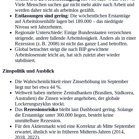
Viele Menschen suchen gar nicht mehr aktiv nach Arbeit und
werden daher nicht als arbeitslos gezählt.
Entlassungen sind gering
: Die wöchentlichen Erstanträge
auf Arbeitslosenhilfe lagen bei 189.000 – das niedrigste
Niveau seit Jahrzehnten.
Regionale Unterschiede: Einige Bundesstaaten verzeichnen
steigende, andere fallende Arbeitslosigkeit. Anders als in einer
Rezession (z. B. 2008) ist nicht das ganze Land betroffen.
Global betrachtet steigt die nach BIP gewichtete
Arbeitslosenrate leicht an, hat sich zuletzt aber wieder
stabilisiert.
Zinspolitik und Ausblick
Die Wahrscheinlichkeit einer Zinserhöhung im September
liegt nur bei etwa 44 %.
Weltweit haben mehrere Zentralbanken (Brasilien, Südkorea,
Australien) die Zinsen wieder angehoben, der globale
Lockerungszyklus stockt.
Das
Rezessionsrisiko
bleibt laut Dashboard gering. Solange
die Erstanträge unter 300.000 liegen, besteht keine
unmittelbare Rezession.
Für den Aktienmarkt wird eine Korrektur ab Mitte September
erwartet, ähnlich wie in früheren Midterm-Jahren (2014,
2018, 2022).