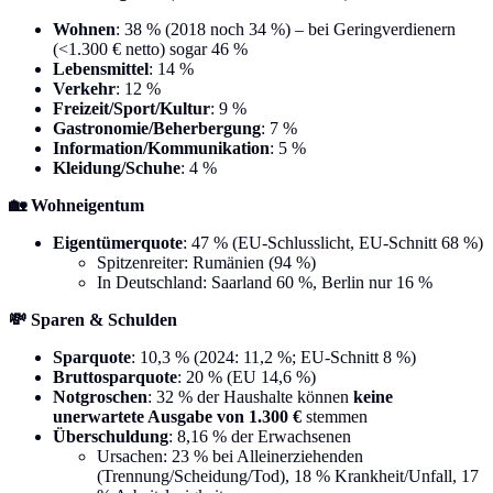
Wohnen
: 38 % (2018 noch 34 %) – bei Geringverdienern
(<1.300 € netto) sogar 46 %
Lebensmittel
: 14 %
Verkehr
: 12 %
Freizeit/Sport/Kultur
: 9 %
Gastronomie/Beherbergung
: 7 %
Information/Kommunikation
: 5 %
Kleidung/Schuhe
: 4 %
🏡 Wohneigentum
Eigentümerquote
: 47 % (EU-Schlusslicht, EU-Schnitt 68 %)
Spitzenreiter: Rumänien (94 %)
In Deutschland: Saarland 60 %, Berlin nur 16 %
💸 Sparen & Schulden
Sparquote
: 10,3 % (2024: 11,2 %; EU-Schnitt 8 %)
Bruttosparquote
: 20 % (EU 14,6 %)
Notgroschen
: 32 % der Haushalte können
keine
unerwartete Ausgabe von 1.300 €
stemmen
Überschuldung
: 8,16 % der Erwachsenen
Ursachen: 23 % bei Alleinerziehenden
(Trennung/Scheidung/Tod), 18 % Krankheit/Unfall, 17