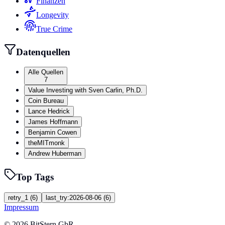
Finanzen
Longevity
True Crime
Datenquellen
Alle Quellen
7
Value Investing with Sven Carlin, Ph.D.
Coin Bureau
Lance Hedrick
James Hoffmann
Benjamin Cowen
theMITmonk
Andrew Huberman
Top Tags
retry_1
(
6
)
last_try:2026-08-06
(
6
)
Impressum
©
2026
BitStern GbR