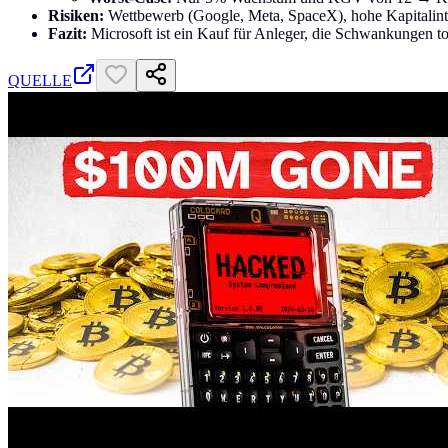
Risiken:
Wettbewerb (Google, Meta, SpaceX), hohe Kapitalinten
Fazit:
Microsoft ist ein Kauf für Anleger, die Schwankungen tol
QUELLE