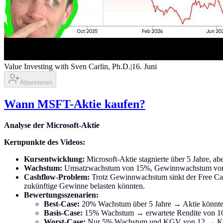
Value Investing with Sven Carlin, Ph.D.
|
16. Juni
Abonnieren
Wann MSFT-Aktie kaufen?
Analyse der Microsoft-Aktie
Kernpunkte des Videos:
Kursentwicklung:
Microsoft-Aktie stagnierte über 5 Jahre, a
Wachstum:
Umsatzwachstum von 15%, Gewinnwachstum von 
Cashflow-Problem:
Trotz Gewinnwachstum sinkt der Free Cash
zukünftige Gewinne belasten könnten.
Bewertungsszenarien:
Best-Case:
20% Wachstum über 5 Jahre → Aktie könnte s
Basis-Case:
15% Wachstum → erwartete Rendite von 10
Worst-Case:
Nur 5% Wachstum und KGV von 12 → Kur