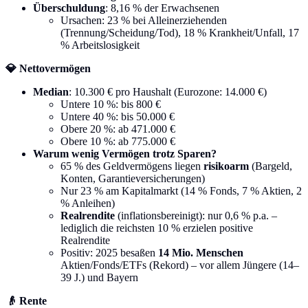
Überschuldung
: 8,16 % der Erwachsenen
Ursachen: 23 % bei Alleinerziehenden
(Trennung/Scheidung/Tod), 18 % Krankheit/Unfall, 17
% Arbeitslosigkeit
💎 Nettovermögen
Median
: 10.300 € pro Haushalt (Eurozone: 14.000 €)
Untere 10 %: bis 800 €
Untere 40 %: bis 50.000 €
Obere 20 %: ab 471.000 €
Obere 10 %: ab 775.000 €
Warum wenig Vermögen trotz Sparen?
65 % des Geldvermögens liegen
risikoarm
(Bargeld,
Konten, Garantieversicherungen)
Nur 23 % am Kapitalmarkt (14 % Fonds, 7 % Aktien, 2
% Anleihen)
Realrendite
(inflationsbereinigt): nur 0,6 % p.a. –
lediglich die reichsten 10 % erzielen positive
Realrendite
Positiv: 2025 besaßen
14 Mio. Menschen
Aktien/Fonds/ETFs (Rekord) – vor allem Jüngere (14–
39 J.) und Bayern
👴 Rente