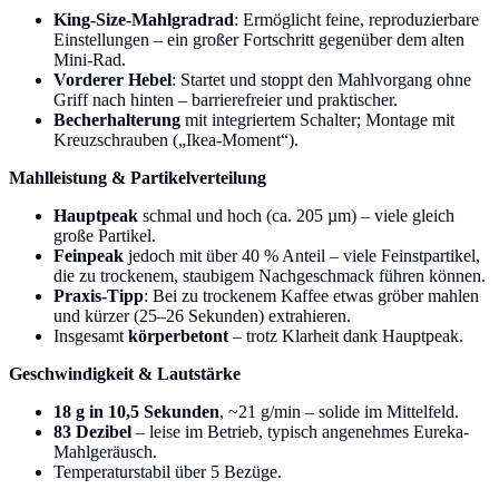
King-Size-Mahlgradrad
: Ermöglicht feine, reproduzierbare
Einstellungen – ein großer Fortschritt gegenüber dem alten
Mini-Rad.
Vorderer Hebel
: Startet und stoppt den Mahlvorgang ohne
Griff nach hinten – barrierefreier und praktischer.
Becherhalterung
mit integriertem Schalter; Montage mit
Kreuzschrauben („Ikea-Moment“).
Mahlleistung & Partikelverteilung
Hauptpeak
schmal und hoch (ca. 205 µm) – viele gleich
große Partikel.
Feinpeak
jedoch mit über 40 % Anteil – viele Feinstpartikel,
die zu trockenem, staubigem Nachgeschmack führen können.
Praxis-Tipp
: Bei zu trockenem Kaffee etwas gröber mahlen
und kürzer (25–26 Sekunden) extrahieren.
Insgesamt
körperbetont
– trotz Klarheit dank Hauptpeak.
Geschwindigkeit & Lautstärke
18 g in 10,5 Sekunden
, ~21 g/min – solide im Mittelfeld.
83 Dezibel
– leise im Betrieb, typisch angenehmes Eureka-
Mahlgeräusch.
Temperaturstabil über 5 Bezüge.