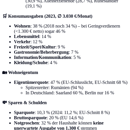
(30,9 %), Alleinerziehende (28,7 %), Ruheständler
(19,1 %)
🛒 Konsumausgaben (2023, ∅ 3.030 €/Monat)
Wohnen
: 38 % (2018 noch 34 %) – bei Geringverdienern
(<1.300 € netto) sogar 46 %
Lebensmittel
: 14 %
Verkehr
: 12 %
Freizeit/Sport/Kultur
: 9 %
Gastronomie/Beherbergung
: 7 %
Information/Kommunikation
: 5 %
Kleidung/Schuhe
: 4 %
🏡 Wohneigentum
Eigentümerquote
: 47 % (EU-Schlusslicht, EU-Schnitt 68 %)
Spitzenreiter: Rumänien (94 %)
In Deutschland: Saarland 60 %, Berlin nur 16 %
💸 Sparen & Schulden
Sparquote
: 10,3 % (2024: 11,2 %; EU-Schnitt 8 %)
Bruttosparquote
: 20 % (EU 14,6 %)
Notgroschen
: 32 % der Haushalte können
keine
unerwartete Ausgabe von 1.300 €
stemmen