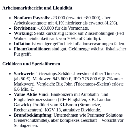
Arbeitsmarktbericht und Liquidität
Nonfarm Payrolls
: -23.000 (erwartet +80.000), aber
Arbeitslosenquote mit 4,1% niedriger als erwartet (4,2%).
Revisionen
: -103.000 für die Vormonate.
Wirkung
: Senkt kurzfristig Druck auf Zinserhöhungen (Fed-
Wahrscheinlichkeit sank von 70% auf Coinflip).
Inflation
ist weniger gefürchtet: Inflationserwartungen fallen.
Finanzkonditionen
sind gut, Geldmenge wächst, fiskalischer
Put greift.
Geldideen und Spezialthemen
Sachwerte
: Triceratops-Schädel-Investment über Timeless
(ab 50 €). Marktwert 843.600 €, IPO 775.800 € (8,7% unter
Marktwert). Vergleich: Big John (Triceratops-Skelett) erlöste
6,6 Mio. €.
Value-Aktie Vinci
: Baukonzern mit Autobahn- und
Flughafenkonzessionen (70+ Flughäfen, z.B. London
Gatwick). Profitiert vom KI-Boom (Stromnetze,
Rechenzentren). KGV 13, attraktive Dividende.
Brandbekämpfung
: Unternehmen wie Perimeter Solutions
(Feuerschutzmittel), aber komplexes Geschäft – Vorsicht vor
Schlagzeilen.