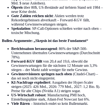
Mrd. $ neue Anleihen).
Ölpreis
über 80$, US-Bestände auf tiefstem Stand seit 1984 –
neue Krise droht.
Gute Zahlen reichen nicht
: Aktien werden trotz
Rekordergebnissen abverkauft – Forward-KGV fällt,
während Gewinnerwartungen steigen.
Spekulation
: SP-Call-Optionen schießen weiter nach oben –
toxische Mischung.
Bullen-Argumente: „Skepsis ist das beste Fundament“
Berichtssaison herausragend
: 86% der S&P-500-
Unternehmen übertrafen Gewinnerwartungen (Durchschnitt
78%).
Forward-KGV fällt
von 20,4 auf 19,6, obwohl die
Gewinnerwartungen für die nächsten 12 Monate um 3,3%
stiegen – der Markt zahlt weniger für mehr Gewinn.
Gewinnrevisionen springen nach oben
(Citadel-Chart) –
das sei noch nicht eingepreist.
KI-Nachfrage explodiert
: Ausgaben der Hyper-Scaler
steigen (2025: 426 Mrd., 2026: 779 Mrd., 2027: 1,2 Bio. $).
Preise für alte Chips (Nvidia A1) steigen sogar.
US-Wirtschaft robust
: Manufacturing PMI hoch,
Einstellungspläne stark, Atlant-Fed Nowcast fast 6%.
Viele Bären
– historisch endet so kein Bullenmarkt.