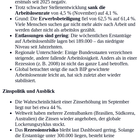
erstmals seit 2025 negativ.
Trotz schwacher Stellenentwicklung
sank die
Arbeitslosenrate
von 4,5 % (November) auf 4,1 %.
Grund: Die
Erwerbsbeteiligung
fiel von 62,5 % auf 61,4 %.
Viele Menschen suchen gar nicht mehr aktiv nach Arbeit und
werden daher nicht als arbeitslos gezählt.
Entlassungen sind gering
: Die wöchentlichen Erstanträge
auf Arbeitslosenhilfe lagen bei 189.000 – das niedrigste
Niveau seit Jahrzehnten.
Regionale Unterschiede: Einige Bundesstaaten verzeichnen
steigende, andere fallende Arbeitslosigkeit. Anders als in einer
Rezession (z. B. 2008) ist nicht das ganze Land betroffen.
Global betrachtet steigt die nach BIP gewichtete
Arbeitslosenrate leicht an, hat sich zuletzt aber wieder
stabilisiert.
Zinspolitik und Ausblick
Die Wahrscheinlichkeit einer Zinserhöhung im September
liegt nur bei etwa 44 %.
Weltweit haben mehrere Zentralbanken (Brasilien, Südkorea,
Australien) die Zinsen wieder angehoben, der globale
Lockerungszyklus stockt.
Das
Rezessionsrisiko
bleibt laut Dashboard gering. Solange
die Erstanträge unter 300.000 liegen, besteht keine