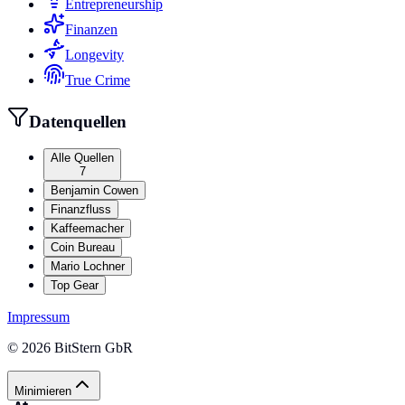
Entrepreneurship
Finanzen
Longevity
True Crime
Datenquellen
Alle Quellen
7
Benjamin Cowen
Finanzfluss
Kaffeemacher
Coin Bureau
Mario Lochner
Top Gear
Impressum
©
2026
BitStern GbR
Minimieren