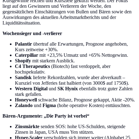
Kursgewinne reichen und Kursziele gekürzt werden. Der Fokus
liegt auf den Gewinnern und Verlierern der Woche, den
gegensätzlichen Einschätzungen von Bullen und Bären sowie den
Auswirkungen des aktuellen Arbeitsmarktberichts und der
Liquiditätssituation.
Wochensieger und -verlierer
Palantir
übertraf alle Erwartungen, Prognose angehoben,
Kurs zeitweise +30%.
Caterpillar
mit +23,5% Umsatz und +65% Nettogewinn.
Shopify
mit starkem Ausblick.
C4 Therapeutics
(Biotech) fast verdoppelt, aber
hochspekulativ.
Sandisk
lieferte Rekordzahlen, wurde aber abverkauft –
Kursziel von Jefferies fast halbiert (von 3000$ auf 1750$).
Western Digital
und
SK Hynix
ebenfalls trotz guter Zahlen
stark gefallen.
Honeywell
schwache Bilanz, Prognose gekappt, Aktie -20%.
Zalando
und
Figma
(hohe operative Kosten) enttäuschten.
Bären-Argumente: „Die Party ist vorbei“
Zinsmärkte
senden SOS: hohe US-Schulden, steigende
Zinsen in Japan, USA muss Yen stützen.
Hyper-Scaler
verschulden sich immer weiter (Alphabet 25