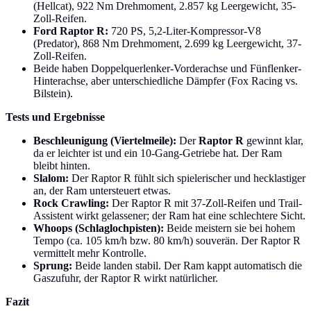
(Hellcat), 922 Nm Drehmoment, 2.857 kg Leergewicht, 35-
Zoll-Reifen.
Ford Raptor R:
720 PS, 5,2-Liter-Kompressor-V8
(Predator), 868 Nm Drehmoment, 2.699 kg Leergewicht, 37-
Zoll-Reifen.
Beide haben Doppelquerlenker-Vorderachse und Fünflenker-
Hinterachse, aber unterschiedliche Dämpfer (Fox Racing vs.
Bilstein).
Tests und Ergebnisse
Beschleunigung (Viertelmeile):
Der
Raptor R
gewinnt klar,
da er leichter ist und ein 10-Gang-Getriebe hat. Der Ram
bleibt hinten.
Slalom:
Der Raptor R fühlt sich spielerischer und hecklastiger
an, der Ram untersteuert etwas.
Rock Crawling:
Der Raptor R mit 37-Zoll-Reifen und Trail-
Assistent wirkt gelassener; der Ram hat eine schlechtere Sicht.
Whoops (Schlaglochpisten):
Beide meistern sie bei hohem
Tempo (ca. 105 km/h bzw. 80 km/h) souverän. Der Raptor R
vermittelt mehr Kontrolle.
Sprung:
Beide landen stabil. Der Ram kappt automatisch die
Gaszufuhr, der Raptor R wirkt natürlicher.
Fazit