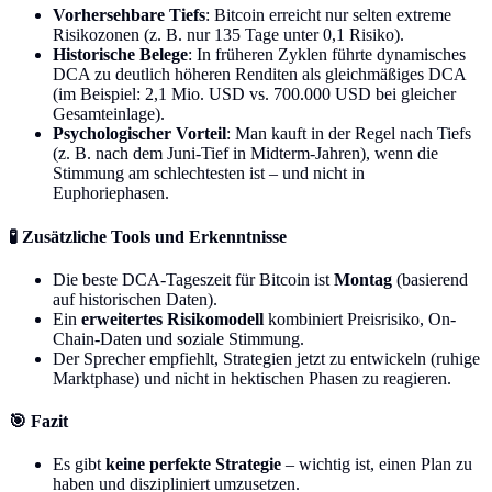
Vorhersehbare Tiefs
: Bitcoin erreicht nur selten extreme
Risikozonen (z. B. nur 135 Tage unter 0,1 Risiko).
Historische Belege
: In früheren Zyklen führte dynamisches
DCA zu deutlich höheren Renditen als gleichmäßiges DCA
(im Beispiel: 2,1 Mio. USD vs. 700.000 USD bei gleicher
Gesamteinlage).
Psychologischer Vorteil
: Man kauft in der Regel nach Tiefs
(z. B. nach dem Juni-Tief in Midterm-Jahren), wenn die
Stimmung am schlechtesten ist – und nicht in
Euphoriephasen.
🧪 Zusätzliche Tools und Erkenntnisse
Die beste DCA-Tageszeit für Bitcoin ist
Montag
(basierend
auf historischen Daten).
Ein
erweitertes Risikomodell
kombiniert Preisrisiko, On-
Chain-Daten und soziale Stimmung.
Der Sprecher empfiehlt, Strategien jetzt zu entwickeln (ruhige
Marktphase) und nicht in hektischen Phasen zu reagieren.
🎯 Fazit
Es gibt
keine perfekte Strategie
– wichtig ist, einen Plan zu
haben und diszipliniert umzusetzen.