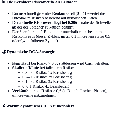
📊 Die Kernidee: Risikometrik als Leitfaden
Ein maschinell gelerntes
Risikomodell
(0–1) bewertet die
Bitcoin-Preisrisiken basierend auf historischen Daten.
Der
aktuelle Risikowert liegt bei 0,296
– nahe der Schwelle,
ab der der Sprecher zu kaufen beginnt.
Der Sprecher kauft Bitcoin nur unterhalb eines bestimmten
Risikoniveaus (dieser Zyklus:
unter 0,3
im Gegensatz zu 0,5
oder 0,4 in früheren Zyklen).
💰 Dynamische DCA-Strategie
Kein Kauf
bei Risiko > 0,3; stattdessen wird Cash gehalten.
Skalierte Käufe
bei fallendem Risiko:
0,3–0,4 Risiko: 1x Basisbetrag
0,2–0,3 Risiko: 2x Basisbetrag
0,1–0,2 Risiko: 3x Basisbetrag
0–0,1 Risiko: 4x Basisbetrag
Verkäufe
nur bei Risiko > 0,6 (z. B. in bullischen Phasen),
um Gewinne mitzunehmen.
⏳ Warum dynamisches DCA funktioniert