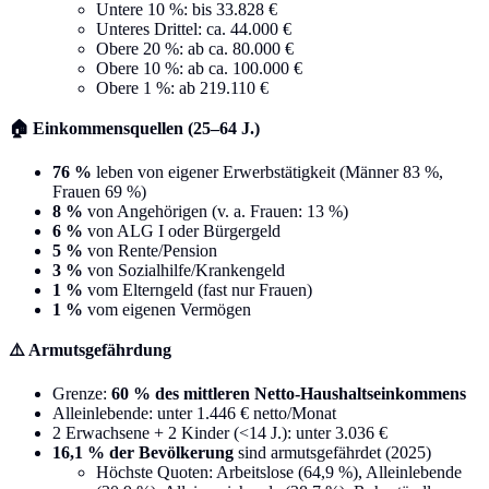
Untere 10 %: bis 33.828 €
Unteres Drittel: ca. 44.000 €
Obere 20 %: ab ca. 80.000 €
Obere 10 %: ab ca. 100.000 €
Obere 1 %: ab 219.110 €
🏠 Einkommensquellen (25–64 J.)
76 %
leben von eigener Erwerbstätigkeit (Männer 83 %,
Frauen 69 %)
8 %
von Angehörigen (v. a. Frauen: 13 %)
6 %
von ALG I oder Bürgergeld
5 %
von Rente/Pension
3 %
von Sozialhilfe/Krankengeld
1 %
vom Elterngeld (fast nur Frauen)
1 %
vom eigenen Vermögen
⚠️ Armutsgefährdung
Grenze:
60 % des mittleren Netto-Haushaltseinkommens
Alleinlebende: unter 1.446 € netto/Monat
2 Erwachsene + 2 Kinder (<14 J.): unter 3.036 €
16,1 % der Bevölkerung
sind armutsgefährdet (2025)
Höchste Quoten: Arbeitslose (64,9 %), Alleinlebende