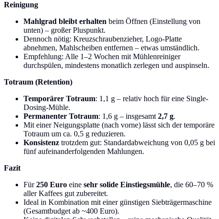
Reinigung
Mahlgrad bleibt erhalten
beim Öffnen (Einstellung von
unten) – großer Pluspunkt.
Dennoch nötig: Kreuzschraubenzieher, Logo-Platte
abnehmen, Mahlscheiben entfernen – etwas umständlich.
Empfehlung: Alle 1–2 Wochen mit Mühlenreiniger
durchspülen, mindestens monatlich zerlegen und auspinseln.
Totraum (Retention)
Temporärer Totraum
: 1,1 g – relativ hoch für eine Single-
Dosing-Mühle.
Permanenter Totraum
: 1,6 g – insgesamt
2,7 g
.
Mit einer Neigungsplatte (nach vorne) lässt sich der temporäre
Totraum um ca. 0,5 g reduzieren.
Konsistenz
trotzdem gut: Standardabweichung von 0,05 g bei
fünf aufeinanderfolgenden Mahlungen.
Fazit
Für
250 Euro
eine
sehr solide Einstiegsmühle
, die 60–70 %
aller Kaffees gut zubereitet.
Ideal in Kombination mit einer günstigen Siebträgermaschine
(Gesamtbudget ab ~400 Euro).