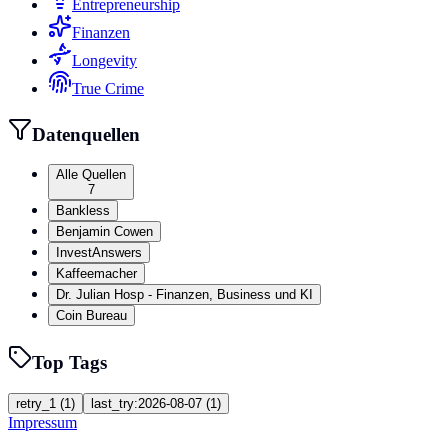
Entrepreneurship
Finanzen
Longevity
True Crime
Datenquellen
Alle Quellen
7
Bankless
Benjamin Cowen
InvestAnswers
Kaffeemacher
Dr. Julian Hosp - Finanzen, Business und KI
Coin Bureau
Top Tags
retry_1
(
1
)
last_try:2026-08-07
(
1
)
Impressum