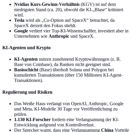
Nvidias Kurs-Gewinn-Verhältnis
(KGV) ist auf dem
niedrigsten Stand (ca. 20), obwohl die KI-„Blase“ kritisiert
wird.
Tesla
wird als „Co-Option auf SpaceX“ betrachtet, da
SpaceX derzeit den Fokus stiehlt.
Google
verliert vier Top-KI-Wissenschaftler, investiert aber in
Unternehmen wie
Anthropic
und SpaceX.
KI-Agenten und Krypto
KI-Agenten
nutzen zunehmend Kryptowährungen (z. B.
Base von Coinbase), da Banken nicht geeignet sind.
Basisschicht
(Base) überholt Solana und Polygon bei
kumulierten Transaktionen (über 150 Millionen KI-Agent-
Transaktionen).
Regulierung und Risiken
Das Weiße Haus verlangt von OpenAI, Anthropic, Google
und Meta, KI-Modelle 30 Tage vor Veröffentlichung zu
prüfen.
1.130 KI-Forscher
fordern eine Verlangsamung der KI-
Entwicklung aufgrund von Kontrollverlust.
Der Sprecher warnt, dass eine Verlangsamung
China
Vorteile