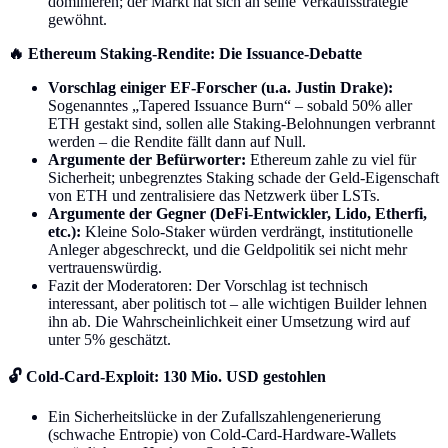
dominieren; der Markt hat sich an seine Verkaufsstrategie
gewöhnt.
🔥 Ethereum Staking-Rendite: Die Issuance-Debatte
Vorschlag einiger EF-Forscher (u.a. Justin Drake):
Sogenanntes „Tapered Issuance Burn“ – sobald 50% aller
ETH gestakt sind, sollen alle Staking-Belohnungen verbrannt
werden – die Rendite fällt dann auf Null.
Argumente der Befürworter:
Ethereum zahle zu viel für
Sicherheit; unbegrenztes Staking schade der Geld-Eigenschaft
von ETH und zentralisiere das Netzwerk über LSTs.
Argumente der Gegner (DeFi-Entwickler, Lido, Etherfi,
etc.):
Kleine Solo-Staker würden verdrängt, institutionelle
Anleger abgeschreckt, und die Geldpolitik sei nicht mehr
vertrauenswürdig.
Fazit der Moderatoren: Der Vorschlag ist technisch
interessant, aber politisch tot – alle wichtigen Builder lehnen
ihn ab. Die Wahrscheinlichkeit einer Umsetzung wird auf
unter 5% geschätzt.
🔓 Cold-Card-Exploit: 130 Mio. USD gestohlen
Ein Sicherheitslücke in der Zufallszahlengenerierung
(schwache Entropie) von Cold-Card-Hardware-Wallets