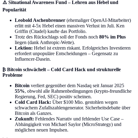
⚠️ Situational Awareness Fund – Lehren aus Hebel und
Popularität
Leobold Aschenbrenner
(ehemaliger OpenAI-Mitarbeiter)
erlitt mit 4-5x Hebel einen massiven Verlust im Juli. Ken
Griffin (Citadel) kaufte das Portfolio.
Trotz des Rückschlags soll der Fonds noch
80% im Plus
liegen (dank Anthropic-Wette).
Lektion:
Hebel ist extrem riskant. Erfolgreiches Investieren
erfordert unpopuläre Entscheidungen – Gegensatz zu
Influencer-Dasein.
₿ Bitcoin schwächelt – Cold Card Hack und strukturelle
Probleme
Bitcoin
verliert gegenüber dem Nasdaq seit Januar 2025
55%
, obwohl alle Rahmenbedingungen (krypto-freundliche
Regierung, Fed, SEC) positiv scheinen.
Cold Card Hack:
Über $100 Mio. gestohlen wegen
schwachem Zufallszahlengenerator. Sicherheitsdebatte über
Bitcoin als Ganzes.
Zukunft:
Fehlendes Narrativ und fehlender Use Case –
Abhängigkeit von Michael Saylor (MicroStrategy) und
möglichen neuen Impulsen.