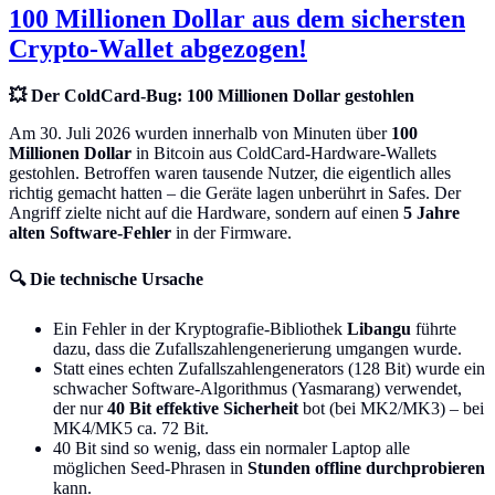
100 Millionen Dollar aus dem sichersten
Crypto-Wallet abgezogen!
💥 Der ColdCard-Bug: 100 Millionen Dollar gestohlen
Am 30. Juli 2026 wurden innerhalb von Minuten über
100
Millionen Dollar
in Bitcoin aus ColdCard-Hardware-Wallets
gestohlen. Betroffen waren tausende Nutzer, die eigentlich alles
richtig gemacht hatten – die Geräte lagen unberührt in Safes. Der
Angriff zielte nicht auf die Hardware, sondern auf einen
5 Jahre
alten Software-Fehler
in der Firmware.
🔍 Die technische Ursache
Ein Fehler in der Kryptografie-Bibliothek
Libangu
führte
dazu, dass die Zufallszahlengenerierung umgangen wurde.
Statt eines echten Zufallszahlengenerators (128 Bit) wurde ein
schwacher Software-Algorithmus (Yasmarang) verwendet,
der nur
40 Bit effektive Sicherheit
bot (bei MK2/MK3) – bei
MK4/MK5 ca. 72 Bit.
40 Bit sind so wenig, dass ein normaler Laptop alle
möglichen Seed-Phrasen in
Stunden offline durchprobieren
kann.