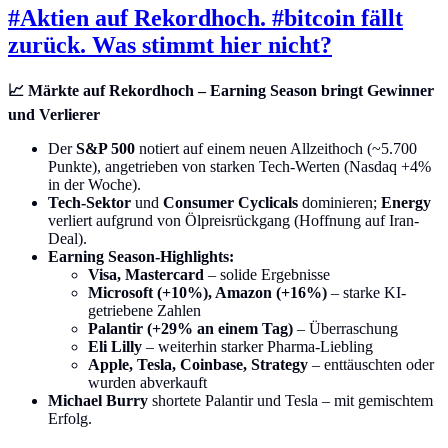
#Aktien auf Rekordhoch. #bitcoin fällt
zurück. Was stimmt hier nicht?
📈 Märkte auf Rekordhoch – Earning Season bringt Gewinner
und Verlierer
Der
S&P 500
notiert auf einem neuen Allzeithoch (~5.700
Punkte), angetrieben von starken Tech-Werten (Nasdaq +4%
in der Woche).
Tech-Sektor
und
Consumer Cyclicals
dominieren;
Energy
verliert aufgrund von Ölpreisrückgang (Hoffnung auf Iran-
Deal).
Earning Season-Highlights:
Visa, Mastercard
– solide Ergebnisse
Microsoft (+10%), Amazon (+16%)
– starke KI-
getriebene Zahlen
Palantir (+29% an einem Tag)
– Überraschung
Eli Lilly
– weiterhin starker Pharma-Liebling
Apple, Tesla, Coinbase, Strategy
– enttäuschten oder
wurden abverkauft
Michael Burry
shortete Palantir und Tesla – mit gemischtem
Erfolg.