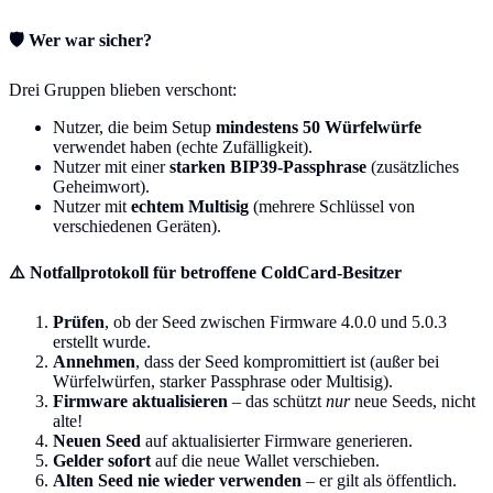
🛡️ Wer war sicher?
Drei Gruppen blieben verschont:
Nutzer, die beim Setup
mindestens 50 Würfelwürfe
verwendet haben (echte Zufälligkeit).
Nutzer mit einer
starken BIP39-Passphrase
(zusätzliches
Geheimwort).
Nutzer mit
echtem Multisig
(mehrere Schlüssel von
verschiedenen Geräten).
⚠️ Notfallprotokoll für betroffene ColdCard-Besitzer
Prüfen
, ob der Seed zwischen Firmware 4.0.0 und 5.0.3
erstellt wurde.
Annehmen
, dass der Seed kompromittiert ist (außer bei
Würfelwürfen, starker Passphrase oder Multisig).
Firmware aktualisieren
– das schützt
nur
neue Seeds, nicht
alte!
Neuen Seed
auf aktualisierter Firmware generieren.
Gelder sofort
auf die neue Wallet verschieben.
Alten Seed nie wieder verwenden
– er gilt als öffentlich.