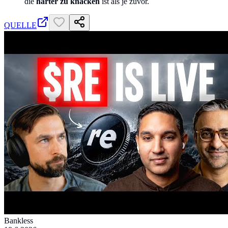
die
härter zu knacken
ist als je zuvor.
QUELLE
Bankless