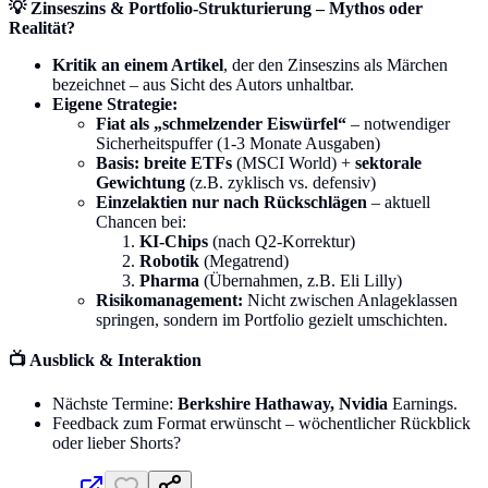
💡 Zinseszins & Portfolio-Strukturierung – Mythos oder
Realität?
Kritik an einem Artikel
, der den Zinseszins als Märchen
bezeichnet – aus Sicht des Autors unhaltbar.
Eigene Strategie:
Fiat als „schmelzender Eiswürfel“
– notwendiger
Sicherheitspuffer (1-3 Monate Ausgaben)
Basis: breite ETFs
(MSCI World) +
sektorale
Gewichtung
(z.B. zyklisch vs. defensiv)
Einzelaktien nur nach Rückschlägen
– aktuell
Chancen bei:
KI-Chips
(nach Q2-Korrektur)
Robotik
(Megatrend)
Pharma
(Übernahmen, z.B. Eli Lilly)
Risikomanagement:
Nicht zwischen Anlageklassen
springen, sondern im Portfolio gezielt umschichten.
📺 Ausblick & Interaktion
Nächste Termine:
Berkshire Hathaway, Nvidia
Earnings.
Feedback zum Format erwünscht – wöchentlicher Rückblick
oder lieber Shorts?