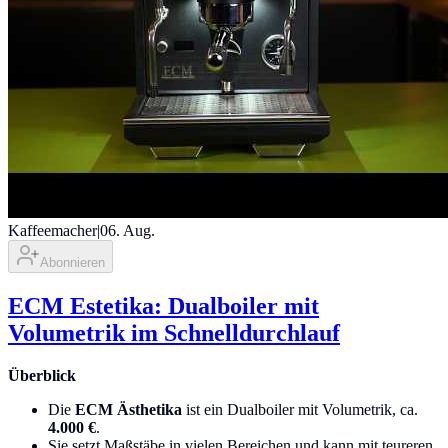
Kaffeemacher
|
06. Aug.
Abonnieren
ECM Estetika: Dualboiler mit
Volumetrik im Schnelldurchlauf
Überblick
Die
ECM Ästhetika
ist ein Dualboiler mit Volumetrik, ca.
4.000 €
.
Sie setzt Maßstäbe in vielen Bereichen und kann mit teureren