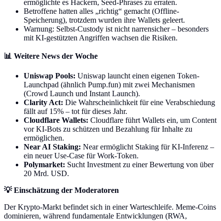
ermöglichte es Hackern, Seed-Phrases zu erraten.
Betroffene hatten alles „richtig“ gemacht (Offline-
Speicherung), trotzdem wurden ihre Wallets geleert.
Warnung: Selbst-Custody ist nicht narrensicher – besonders
mit KI-gestützten Angriffen wachsen die Risiken.
📊 Weitere News der Woche
Uniswap Pools:
Uniswap launcht einen eigenen Token-
Launchpad (ähnlich Pump.fun) mit zwei Mechanismen
(Crowd Launch und Instant Launch).
Clarity Act:
Die Wahrscheinlichkeit für eine Verabschiedung
fällt auf 15% – tot für dieses Jahr.
Cloudflare Wallets:
Cloudflare führt Wallets ein, um Content
vor KI-Bots zu schützen und Bezahlung für Inhalte zu
ermöglichen.
Near AI Staking:
Near ermöglicht Staking für KI-Inferenz –
ein neuer Use-Case für Work-Token.
Polymarket:
Sucht Investment zu einer Bewertung von über
20 Mrd. USD.
💡 Einschätzung der Moderatoren
Der Krypto-Markt befindet sich in einer Warteschleife. Meme-Coins
dominieren, während fundamentale Entwicklungen (RWA,