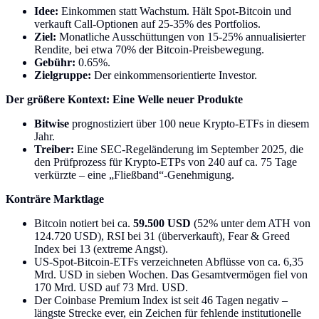
Idee:
Einkommen statt Wachstum. Hält Spot-Bitcoin und
verkauft Call-Optionen auf 25-35% des Portfolios.
Ziel:
Monatliche Ausschüttungen von 15-25% annualisierter
Rendite, bei etwa 70% der Bitcoin-Preisbewegung.
Gebühr:
0.65%.
Zielgruppe:
Der einkommensorientierte Investor.
Der größere Kontext: Eine Welle neuer Produkte
Bitwise
prognostiziert über 100 neue Krypto-ETFs in diesem
Jahr.
Treiber:
Eine SEC-Regeländerung im September 2025, die
den Prüfprozess für Krypto-ETPs von 240 auf ca. 75 Tage
verkürzte – eine „Fließband“-Genehmigung.
Konträre Marktlage
Bitcoin notiert bei ca.
59.500 USD
(52% unter dem ATH von
124.720 USD), RSI bei 31 (überverkauft), Fear & Greed
Index bei 13 (extreme Angst).
US-Spot-Bitcoin-ETFs verzeichneten Abflüsse von ca. 6,35
Mrd. USD in sieben Wochen. Das Gesamtvermögen fiel von
170 Mrd. USD auf 73 Mrd. USD.
Der Coinbase Premium Index ist seit 46 Tagen negativ –
längste Strecke ever, ein Zeichen für fehlende institutionelle