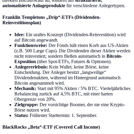
direkten Bitcoin-Kauf ab, sondern auf
strukturierte,
automatisierte Anlageprodukte
für verschiedene Anlegertypen.
Franklin Templetons „Drip“-ETFs (Dividenden-
Reinvestitionsplan)
Idee:
Ein uraltes Konzept (Dividenden-Reinvestition) wird
auf Bitcoin angewandt.
Funktionsweise:
Der Fonds hält einen Korb aus US-Aktien
(z.B. 500 Large Caps). Die Dividenden dieser Aktien werden
nicht reinvestiert, sondern fließen automatisch in
Bitcoin-
Exposition
(über Spot-ETFs, Futures & Optionen).
Anlegererlebnis:
Kein Wallet, keine Börse, keine
Entscheidung. Der Anleger besitzt „langweilige“
Dividendenaktien, während im Hintergrund automatisch
Bitcoin angesammelt wird.
Mechanik:
Start mit 95% Aktien / 5% BTC. Vierteljährliches
Rebalancing zurück auf 4,5% BTC, mit einer harten
Obergrenze von 20%.
Zielgruppe:
Der vorsichtige Boomer, der nie eine Krypto-
Börse nutzen wird.
Status:
Frühester Starttermin: 1. September.
BlackRocks „Beta“-ETF (Covered Call Income)