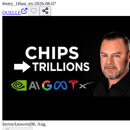
#
retry_1
#
last_try:2026-08-07
QUELLE
InvestAnswers
|
06. Aug.