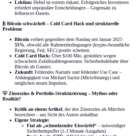
Lektion:
Hebel ist extrem riskant. Erfolgreiches Investieren
erfordert unpopuläre Entscheidungen – Gegensatz zu
Influencer-Dasein.
₿ Bitcoin schwächelt – Cold Card Hack und strukturelle
Probleme
Bitcoin
verliert gegenüber dem Nasdaq seit Januar 2025
55%
, obwohl alle Rahmenbedingungen (krypto-freundliche
Regierung, Fed, SEC) positiv scheinen.
Cold Card Hack:
Über $100 Mio. gestohlen wegen
schwachem Zufallszahlengenerator. Sicherheitsdebatte über
Bitcoin als Ganzes.
Zukunft:
Fehlendes Narrativ und fehlender Use Case –
Abhängigkeit von Michael Saylor (MicroStrategy) und
möglichen neuen Impulsen.
💡 Zinseszins & Portfolio-Strukturierung – Mythos oder
Realität?
Kritik an einem Artikel
, der den Zinseszins als Märchen
bezeichnet – aus Sicht des Autors unhaltbar.
Eigene Strategie:
Fiat als „schmelzender Eiswürfel“
– notwendiger
Sicherheitspuffer (1-3 Monate Ausgaben)