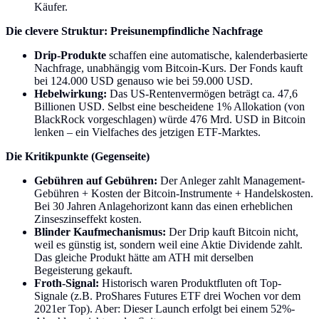
Käufer.
Die clevere Struktur: Preisunempfindliche Nachfrage
Drip-Produkte
schaffen eine automatische, kalenderbasierte
Nachfrage, unabhängig vom Bitcoin-Kurs. Der Fonds kauft
bei 124.000 USD genauso wie bei 59.000 USD.
Hebelwirkung:
Das US-Rentenvermögen beträgt ca. 47,6
Billionen USD. Selbst eine bescheidene 1% Allokation (von
BlackRock vorgeschlagen) würde 476 Mrd. USD in Bitcoin
lenken – ein Vielfaches des jetzigen ETF-Marktes.
Die Kritikpunkte (Gegenseite)
Gebühren auf Gebühren:
Der Anleger zahlt Management-
Gebühren + Kosten der Bitcoin-Instrumente + Handelskosten.
Bei 30 Jahren Anlagehorizont kann das einen erheblichen
Zinseszinseffekt kosten.
Blinder Kaufmechanismus:
Der Drip kauft Bitcoin nicht,
weil es günstig ist, sondern weil eine Aktie Dividende zahlt.
Das gleiche Produkt hätte am ATH mit derselben
Begeisterung gekauft.
Froth-Signal:
Historisch waren Produktfluten oft Top-
Signale (z.B. ProShares Futures ETF drei Wochen vor dem
2021er Top). Aber: Dieser Launch erfolgt bei einem 52%-