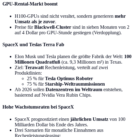
GPU-Rental-Markt boomt
H100-GPUs sind nicht veraltet, sondern generieren
mehr
Umsatz als je zuvor
.
Preise für
Blackwell-Cluster
sind in sieben Monaten von 2
auf 4 Dollar pro GPU-Stunde gestiegen (Verdopplung).
SpaceX und Teslas Terra Fab
Elon Musk und Tesla planen die größte Fabrik der Welt:
100
Millionen Quadratfuß
(ca. 9,3 Millionen m²) in Texas.
Ziel:
Terawatt
Rechenleistung, verteilt auf zwei
Produktlinien:
25 % für
Tesla Optimus Roboter
75 % für
Starship-Weltraummissionen
Ab 2026 sollen
Datenzentren im Weltraum
entstehen,
basierend auf Nvidia Vera Rubin Chips.
Hohe Wachstumsraten bei SpaceX
SpaceX prognostiziert einen
jährlichen Umsatz
von 100
Milliarden Dollar bis Ende des Jahres.
Drei Szenarien für monatliche Einnahmen aus
Rechenleistungsleasing: