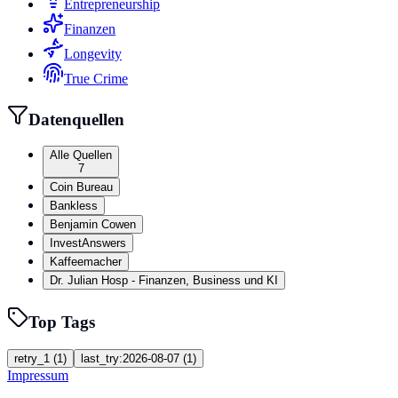
Entrepreneurship
Finanzen
Longevity
True Crime
Datenquellen
Alle Quellen
7
Coin Bureau
Bankless
Benjamin Cowen
InvestAnswers
Kaffeemacher
Dr. Julian Hosp - Finanzen, Business und KI
Top Tags
retry_1
(
1
)
last_try:2026-08-07
(
1
)
Impressum