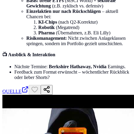
Basis: breite ETFs
(MSCI World) +
sektorale
Gewichtung
(z.B. zyklisch vs. defensiv)
Einzelaktien nur nach Rückschlägen
– aktuell
Chancen bei:
KI-Chips
(nach Q2-Korrektur)
Robotik
(Megatrend)
Pharma
(Übernahmen, z.B. Eli Lilly)
Risikomanagement:
Nicht zwischen Anlageklassen
springen, sondern im Portfolio gezielt umschichten.
📺 Ausblick & Interaktion
Nächste Termine:
Berkshire Hathaway, Nvidia
Earnings.
Feedback zum Format erwünscht – wöchentlicher Rückblick
oder lieber Shorts?
QUELLE