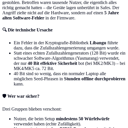
gestohlen. Betroffen waren tausende Nutzer, die eigentlich alles
richtig gemacht hatten – die Geräte lagen unberührt in Safes. Der
Angriff zielte nicht auf die Hardware, sondern auf einen
5 Jahre
alten Software-Fehler
in der Firmware.
🔍 Die technische Ursache
Ein Fehler in der Kryptografie-Bibliothek
Libangu
führte
dazu, dass die Zufallszahlengenerierung umgangen wurde.
Statt eines echten Zufallszahlengenerators (128 Bit) wurde ein
schwacher Software-Algorithmus (Yasmarang) verwendet,
der nur
40 Bit effektive Sicherheit
bot (bei MK2/MK3) – bei
MK4/MK5 ca. 72 Bit.
40 Bit sind so wenig, dass ein normaler Laptop alle
möglichen Seed-Phrasen in
Stunden offline durchprobieren
kann.
🛡️ Wer war sicher?
Drei Gruppen blieben verschont:
Nutzer, die beim Setup
mindestens 50 Würfelwürfe
verwendet haben (echte Zufälligkeit).