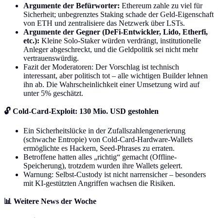
Argumente der Befürworter:
Ethereum zahle zu viel für
Sicherheit; unbegrenztes Staking schade der Geld-Eigenschaft
von ETH und zentralisiere das Netzwerk über LSTs.
Argumente der Gegner (DeFi-Entwickler, Lido, Etherfi,
etc.):
Kleine Solo-Staker würden verdrängt, institutionelle
Anleger abgeschreckt, und die Geldpolitik sei nicht mehr
vertrauenswürdig.
Fazit der Moderatoren: Der Vorschlag ist technisch
interessant, aber politisch tot – alle wichtigen Builder lehnen
ihn ab. Die Wahrscheinlichkeit einer Umsetzung wird auf
unter 5% geschätzt.
🔓 Cold-Card-Exploit: 130 Mio. USD gestohlen
Ein Sicherheitslücke in der Zufallszahlengenerierung
(schwache Entropie) von Cold-Card-Hardware-Wallets
ermöglichte es Hackern, Seed-Phrases zu erraten.
Betroffene hatten alles „richtig“ gemacht (Offline-
Speicherung), trotzdem wurden ihre Wallets geleert.
Warnung: Selbst-Custody ist nicht narrensicher – besonders
mit KI-gestützten Angriffen wachsen die Risiken.
📊 Weitere News der Woche