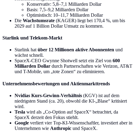
Konservativ: 5,8–7,1 Milliarden Dollar
Basis: 7,5–9,2 Milliarden Dollar
Optimistisch: 10–11,7 Milliarden Dollar
Die
Wachstumsrate
(KAGER) liegt bei 170,4 %, um bis
2029 auf 1 Billion Dollar Umsatz zu kommen.
Starlink und Telekom-Markt
Starlink hat
über 12 Millionen aktive Abonnenten
und
wächst schnell.
SpaceX-CEO Gwynne Shotwell setzt ein Ziel von
600
Milliarden Dollar
durch Partnerschaften wie Verizon, AT&T
und T-Mobile, um „tote Zonen“ zu eliminieren.
Unternehmensbewertungen und Aktienmarkttrends
Nvidias Kurs-Gewinn-Verhältnis
(KGV) ist auf dem
niedrigsten Stand (ca. 20), obwohl die KI-„Blase“ kritisiert
wird.
Tesla
wird als „Co-Option auf SpaceX“ betrachtet, da
SpaceX derzeit den Fokus stiehlt.
Google
verliert vier Top-KI-Wissenschaftler, investiert aber in
Unternehmen wie
Anthropic
und SpaceX.