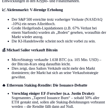
Entwicklungen in den Krypto- und Finanzmärkten.
📈 Aktienmarkt: V-förmige Erholung
Der S&P 500 erreichte trotz vorheriger Verluste (NASDAQ
-10%) ein neues Allzeithoch.
Große Hedgefonds-Liquidationen (z.B. 67% Verlust bei
einem Starfonds) wurden als „Boden“ gesehen, woraufhin der
Markt wieder anzog.
Die KI-Handelswelle scheint noch nicht vorbei zu sein.
💰 Michael Sailor verkauft Bitcoin
MicroStrategy verkaufte 1.638 BTC (ca. 105 Mio. USD) –
der Bitcoin-Kurs stieg daraufhin leicht.
Dies zeigt, dass Sailors Verkäufe nicht mehr den Markt
dominieren; der Markt hat sich an seine Verkaufsstrategie
gewöhnt.
🔥 Ethereum Staking-Rendite: Die Issuance-Debatte
Vorschlag einiger EF-Forscher (u.a. Justin Drake):
Sogenanntes „Tapered Issuance Burn“ – sobald 50% aller
ETH gestakt sind, sollen alle Staking-Belohnungen verbrannt
werden – die Rendite fällt dann auf Null.