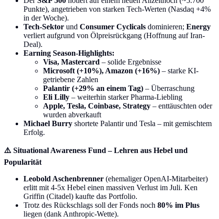
Der
S&P 500
notiert auf einem neuen Allzeithoch (~5.700
Punkte), angetrieben von starken Tech-Werten (Nasdaq +4%
in der Woche).
Tech-Sektor
und
Consumer Cyclicals
dominieren;
Energy
verliert aufgrund von Ölpreisrückgang (Hoffnung auf Iran-
Deal).
Earning Season-Highlights:
Visa, Mastercard
– solide Ergebnisse
Microsoft (+10%), Amazon (+16%)
– starke KI-
getriebene Zahlen
Palantir (+29% an einem Tag)
– Überraschung
Eli Lilly
– weiterhin starker Pharma-Liebling
Apple, Tesla, Coinbase, Strategy
– enttäuschten oder
wurden abverkauft
Michael Burry
shortete Palantir und Tesla – mit gemischtem
Erfolg.
⚠️ Situational Awareness Fund – Lehren aus Hebel und
Popularität
Leobold Aschenbrenner
(ehemaliger OpenAI-Mitarbeiter)
erlitt mit 4-5x Hebel einen massiven Verlust im Juli. Ken
Griffin (Citadel) kaufte das Portfolio.
Trotz des Rückschlags soll der Fonds noch
80% im Plus
liegen (dank Anthropic-Wette).