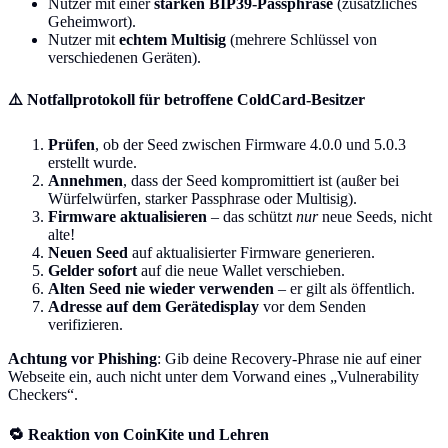
Nutzer mit einer
starken BIP39-Passphrase
(zusätzliches
Geheimwort).
Nutzer mit
echtem Multisig
(mehrere Schlüssel von
verschiedenen Geräten).
⚠️ Notfallprotokoll für betroffene ColdCard-Besitzer
Prüfen
, ob der Seed zwischen Firmware 4.0.0 und 5.0.3
erstellt wurde.
Annehmen
, dass der Seed kompromittiert ist (außer bei
Würfelwürfen, starker Passphrase oder Multisig).
Firmware aktualisieren
– das schützt
nur
neue Seeds, nicht
alte!
Neuen Seed
auf aktualisierter Firmware generieren.
Gelder sofort
auf die neue Wallet verschieben.
Alten Seed nie wieder verwenden
– er gilt als öffentlich.
Adresse auf dem Gerätedisplay
vor dem Senden
verifizieren.
Achtung vor Phishing
: Gib deine Recovery-Phrase nie auf einer
Webseite ein, auch nicht unter dem Vorwand eines „Vulnerability
Checkers“.
🔁 Reaktion von CoinKite und Lehren