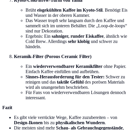
Kyoto-Cold-Brew-Turm von Yama
Brüht
eisgekühlten Kaffee im Kyoto-Stil
. Benötigt Eis
und Wasser in der oberen Kammer.
Das Wasser tropft sehr langsam durch den Kaffee und
sammelt sich im unteren Behälter. Die „Loop-de-loops“
sind nur Dekoration.
Ergebnis: Ein
sahniger, runder Eiskaffee
, ähnlich wie
Cold Brew. Allerdings
sehr klobig
und schwer zu
händeln.
Keramik-Filter (Porous Ceramic Filter)
Ein
wiederverwendbarer Keramikfilter
ohne Papier.
Einfach Kaffee einfüllen und aufbrühen.
Sinnes-Herausforderung für den Tester:
Schwer zu
reinigen und das
taktile Gefühl
des porösen Materials
wird als unangenehm beschrieben.
Für Fans von wiederverwendbaren Lösungen dennoch
interessant.
Fazit
Es gibt viele verrückte Wege, Kaffee zuzubereiten – von
Design-Ikonen
bis zu
physikalischen Wundern
.
Die meisten sind mehr
Schau- als Gebrauchsgegenstände
,