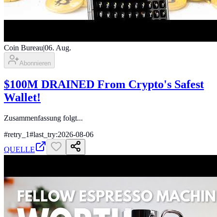
Coin Bureau
|
06. Aug.
Abonnieren
$100M DRAINED From Crypto's Safest
Wallet!
Zusammenfassung folgt...
#
retry_1
#
last_try:2026-08-06
QUELLE