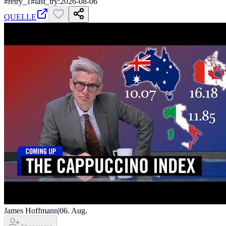
#
retry_1
#
last_try:2026-08-06
QUELLE
James Hoffmann
|
06. Aug.