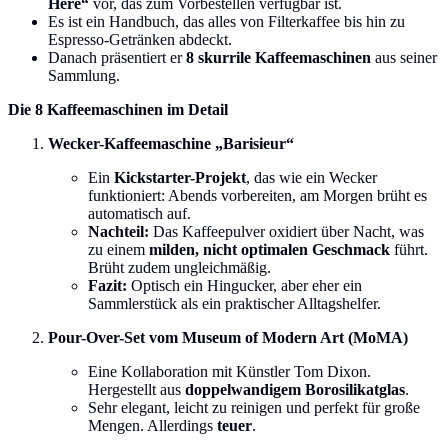
Here“
vor, das zum Vorbestellen verfügbar ist.
Es ist ein Handbuch, das alles von Filterkaffee bis hin zu
Espresso-Getränken abdeckt.
Danach präsentiert er
8 skurrile Kaffeemaschinen
aus seiner
Sammlung.
Die 8 Kaffeemaschinen im Detail
Wecker-Kaffeemaschine „Barisieur“
Ein
Kickstarter-Projekt
, das wie ein Wecker
funktioniert: Abends vorbereiten, am Morgen brüht es
automatisch auf.
Nachteil:
Das Kaffeepulver oxidiert über Nacht, was
zu einem
milden, nicht optimalen Geschmack
führt.
Brüht zudem ungleichmäßig.
Fazit:
Optisch ein Hingucker, aber eher ein
Sammlerstück als ein praktischer Alltagshelfer.
Pour-Over-Set vom Museum of Modern Art (MoMA)
Eine Kollaboration mit Künstler Tom Dixon.
Hergestellt aus
doppelwandigem Borosilikatglas
.
Sehr elegant, leicht zu reinigen und perfekt für große
Mengen. Allerdings
teuer
.