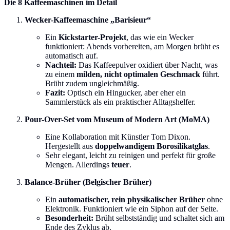
Die 8 Kaffeemaschinen im Detail
Wecker-Kaffeemaschine „Barisieur“
Ein
Kickstarter-Projekt
, das wie ein Wecker
funktioniert: Abends vorbereiten, am Morgen brüht es
automatisch auf.
Nachteil:
Das Kaffeepulver oxidiert über Nacht, was
zu einem
milden, nicht optimalen Geschmack
führt.
Brüht zudem ungleichmäßig.
Fazit:
Optisch ein Hingucker, aber eher ein
Sammlerstück als ein praktischer Alltagshelfer.
Pour-Over-Set vom Museum of Modern Art (MoMA)
Eine Kollaboration mit Künstler Tom Dixon.
Hergestellt aus
doppelwandigem Borosilikatglas
.
Sehr elegant, leicht zu reinigen und perfekt für große
Mengen. Allerdings
teuer
.
Balance-Brüher (Belgischer Brüher)
Ein
automatischer, rein physikalischer Brüher
ohne
Elektronik. Funktioniert wie ein Siphon auf der Seite.
Besonderheit:
Brüht selbstständig und schaltet sich am
Ende des Zyklus ab.