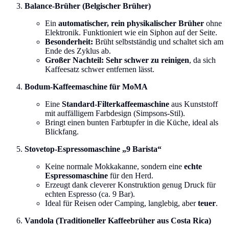
Balance-Brüher (Belgischer Brüher)
Ein
automatischer, rein physikalischer Brüher
ohne
Elektronik. Funktioniert wie ein Siphon auf der Seite.
Besonderheit:
Brüht selbstständig und schaltet sich am
Ende des Zyklus ab.
Großer Nachteil:
Sehr schwer zu reinigen
, da sich
Kaffeesatz schwer entfernen lässt.
Bodum-Kaffeemaschine für MoMA
Eine
Standard-Filterkaffeemaschine
aus Kunststoff
mit auffälligem Farbdesign (Simpsons-Stil).
Bringt einen bunten Farbtupfer in die Küche, ideal als
Blickfang.
Stovetop-Espressomaschine „9 Barista“
Keine normale Mokkakanne, sondern eine
echte
Espressomaschine
für den Herd.
Erzeugt dank cleverer Konstruktion genug Druck für
echten Espresso (ca. 9 Bar).
Ideal für Reisen oder Camping, langlebig, aber
teuer
.
Vandola (Traditioneller Kaffeebrüher aus Costa Rica)