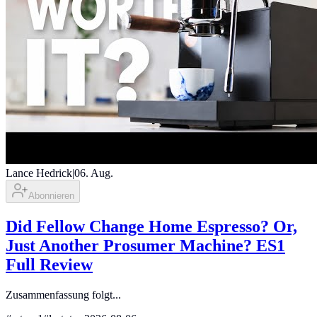
Lance Hedrick
|
06. Aug.
Abonnieren
Did Fellow Change Home Espresso? Or,
Just Another Prosumer Machine? ES1
Full Review
Zusammenfassung folgt...