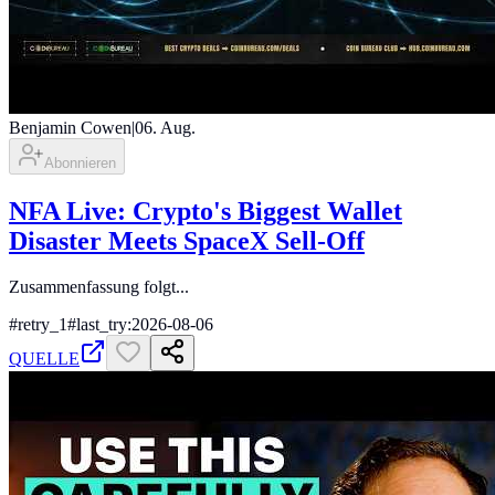
Benjamin Cowen
|
06. Aug.
Abonnieren
NFA Live: Crypto's Biggest Wallet
Disaster Meets SpaceX Sell-Off
Zusammenfassung folgt...
#
retry_1
#
last_try:2026-08-06
QUELLE