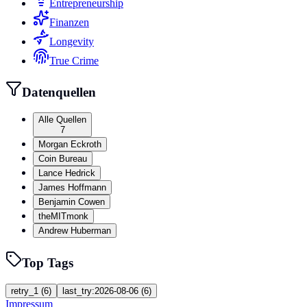
Entrepreneurship
Finanzen
Longevity
True Crime
Datenquellen
Alle Quellen
7
Morgan Eckroth
Coin Bureau
Lance Hedrick
James Hoffmann
Benjamin Cowen
theMITmonk
Andrew Huberman
Top Tags
retry_1
(
6
)
last_try:2026-08-06
(
6
)
Impressum