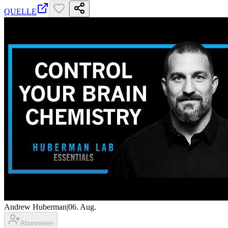
QUELLE
Andrew Huberman
|
06. Aug.
Abonnieren