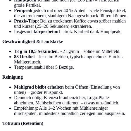
große Partikel.
Feinpeak
jedoch mit über 40 % Anteil – viele Feinstpartikel,
die zu trockenem, staubigem Nachgeschmack führen können.
Praxis-Tipp
: Bei zu trockenem Kaffee etwas gröber mahlen
und kürzer (25–26 Sekunden) extrahieren.
Insgesamt
körperbetont
– trotz Klarheit dank Hauptpeak.
Geschwindigkeit & Lautstärke
18 g in 10,5 Sekunden
, ~21 g/min – solide im Mittelfeld.
83 Dezibel
– leise im Betrieb, typisch angenehmes Eureka-
Mahlgeräusch.
Temperaturstabil über 5 Bezüge.
Reinigung
Mahlgrad bleibt erhalten
beim Öffnen (Einstellung von
unten) – großer Pluspunkt.
Dennoch nötig: Kreuzschraubenzieher, Logo-Platte
abnehmen, Mahlscheiben entfernen – etwas umständlich.
Empfehlung: Alle 1–2 Wochen mit Mühlenreiniger
durchspülen, mindestens monatlich zerlegen und auspinseln.
Totraum (Retention)