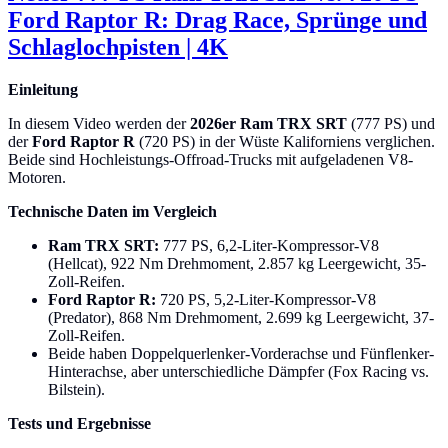
Ford Raptor R: Drag Race, Sprünge und
Schlaglochpisten | 4K
Einleitung
In diesem Video werden der
2026er Ram TRX SRT
(777 PS) und
der
Ford Raptor R
(720 PS) in der Wüste Kaliforniens verglichen.
Beide sind Hochleistungs-Offroad-Trucks mit aufgeladenen V8-
Motoren.
Technische Daten im Vergleich
Ram TRX SRT:
777 PS, 6,2-Liter-Kompressor-V8
(Hellcat), 922 Nm Drehmoment, 2.857 kg Leergewicht, 35-
Zoll-Reifen.
Ford Raptor R:
720 PS, 5,2-Liter-Kompressor-V8
(Predator), 868 Nm Drehmoment, 2.699 kg Leergewicht, 37-
Zoll-Reifen.
Beide haben Doppelquerlenker-Vorderachse und Fünflenker-
Hinterachse, aber unterschiedliche Dämpfer (Fox Racing vs.
Bilstein).
Tests und Ergebnisse