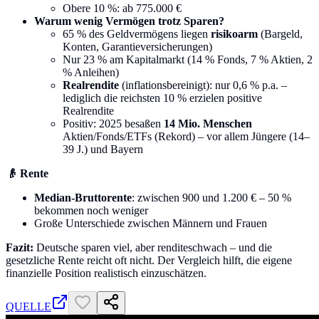
Obere 10 %: ab 775.000 €
Warum wenig Vermögen trotz Sparen?
65 % des Geldvermögens liegen
risikoarm
(Bargeld,
Konten, Garantieversicherungen)
Nur 23 % am Kapitalmarkt (14 % Fonds, 7 % Aktien, 2
% Anleihen)
Realrendite
(inflationsbereinigt): nur 0,6 % p.a. –
lediglich die reichsten 10 % erzielen positive
Realrendite
Positiv: 2025 besaßen
14 Mio. Menschen
Aktien/Fonds/ETFs (Rekord) – vor allem Jüngere (14–
39 J.) und Bayern
👴 Rente
Median-Bruttorente
: zwischen 900 und 1.200 € – 50 %
bekommen noch weniger
Große Unterschiede zwischen Männern und Frauen
Fazit:
Deutsche sparen viel, aber renditeschwach – und die
gesetzliche Rente reicht oft nicht. Der Vergleich hilft, die eigene
finanzielle Position realistisch einzuschätzen.
QUELLE