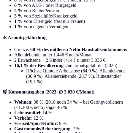
6 %
von ALG I oder Bürgergeld
5 %
von Rente/Pension
3 %
von Sozialhilfe/Krankengeld
1 %
vom Elterngeld (fast nur Frauen)
1 %
vom eigenen Vermögen
⚠️ Armutsgefährdung
Grenze:
60 % des mittleren Netto-Haushaltseinkommens
Alleinlebende: unter 1.446 € netto/Monat
2 Erwachsene + 2 Kinder (<14 J.): unter 3.036 €
16,1 % der Bevölkerung
sind armutsgefährdet (2025)
Höchste Quoten: Arbeitslose (64,9 %), Alleinlebende
(30,9 %), Alleinerziehende (28,7 %), Ruheständler
(19,1 %)
🛒 Konsumausgaben (2023, ∅ 3.030 €/Monat)
Wohnen
: 38 % (2018 noch 34 %) – bei Geringverdienern
(<1.300 € netto) sogar 46 %
Lebensmittel
: 14 %
Verkehr
: 12 %
Freizeit/Sport/Kultur
: 9 %
Gastronomie/Beherbergung
: 7 %