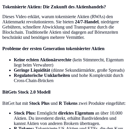
Tokenisierte Aktien: Die Zukunft des Aktienhandels?
Dieses Video erklärt, warum tokenisierte Aktien (RWAs) den
Aktienmarkt revolutionieren. Sie bieten
24/7-Handel
, niedrigere
Gebühren, schnellere Abwicklung und Transparenz durch die
Blockchain. Traditionelle Aktien sind dagegen auf Börsenzeiten
beschränkt und benötigen mehrere Vermittler.
Probleme der ersten Generation tokenisierter Aktien
Keine echten Aktionärsrechte
(kein Stimmrecht, Eigentum
liegt beim Verwahrer)
Geringe Liquidität
(dünne Sekundärmärkte, große Spreads)
Regulatorische Unklarheiten
und hohe Komplexität durch
Cross-Chain-Brücken
BitGets Stock 2.0 Modell
BitGet hat mit
Stock Plus
und
R Tokens
zwei Produkte eingeführt:
Stock Plus:
Ermöglicht
direktes Eigentum
an über 10.000
Aktien. Du investierst direkt, erhältst Bardividenden und
kannst Aktien von anderen Brokern übertragen.
R Tokens:
Tokenisierte US-Aktien und ETFs, die den Kurs