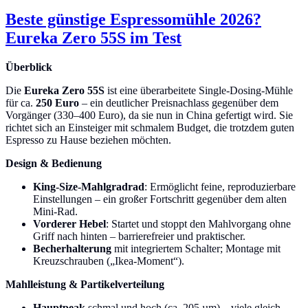
Beste günstige Espressomühle 2026?
Eureka Zero 55S im Test
Überblick
Die
Eureka Zero 55S
ist eine überarbeitete Single-Dosing-Mühle
für ca.
250 Euro
– ein deutlicher Preisnachlass gegenüber dem
Vorgänger (330–400 Euro), da sie nun in China gefertigt wird. Sie
richtet sich an Einsteiger mit schmalem Budget, die trotzdem guten
Espresso zu Hause beziehen möchten.
Design & Bedienung
King-Size-Mahlgradrad
: Ermöglicht feine, reproduzierbare
Einstellungen – ein großer Fortschritt gegenüber dem alten
Mini-Rad.
Vorderer Hebel
: Startet und stoppt den Mahlvorgang ohne
Griff nach hinten – barrierefreier und praktischer.
Becherhalterung
mit integriertem Schalter; Montage mit
Kreuzschrauben („Ikea-Moment“).
Mahlleistung & Partikelverteilung
Hauptpeak
schmal und hoch (ca. 205 µm) – viele gleich