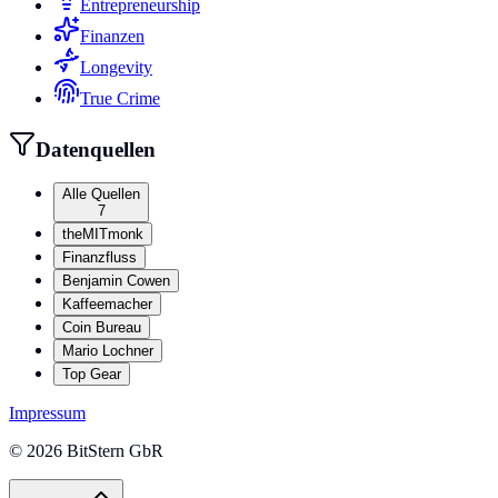
Entrepreneurship
Finanzen
Longevity
True Crime
Datenquellen
Alle Quellen
7
theMITmonk
Finanzfluss
Benjamin Cowen
Kaffeemacher
Coin Bureau
Mario Lochner
Top Gear
Impressum
©
2026
BitStern GbR