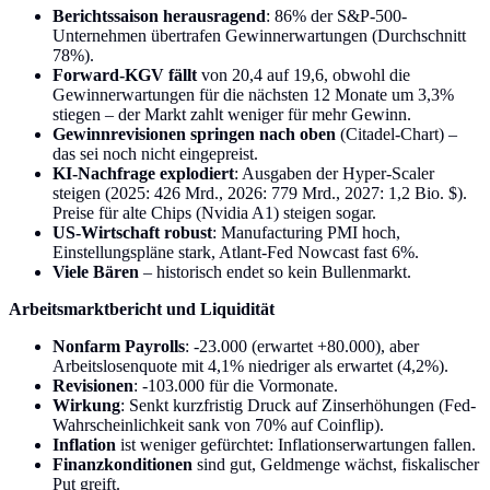
Berichtssaison herausragend
: 86% der S&P-500-
Unternehmen übertrafen Gewinnerwartungen (Durchschnitt
78%).
Forward-KGV fällt
von 20,4 auf 19,6, obwohl die
Gewinnerwartungen für die nächsten 12 Monate um 3,3%
stiegen – der Markt zahlt weniger für mehr Gewinn.
Gewinnrevisionen springen nach oben
(Citadel-Chart) –
das sei noch nicht eingepreist.
KI-Nachfrage explodiert
: Ausgaben der Hyper-Scaler
steigen (2025: 426 Mrd., 2026: 779 Mrd., 2027: 1,2 Bio. $).
Preise für alte Chips (Nvidia A1) steigen sogar.
US-Wirtschaft robust
: Manufacturing PMI hoch,
Einstellungspläne stark, Atlant-Fed Nowcast fast 6%.
Viele Bären
– historisch endet so kein Bullenmarkt.
Arbeitsmarktbericht und Liquidität
Nonfarm Payrolls
: -23.000 (erwartet +80.000), aber
Arbeitslosenquote mit 4,1% niedriger als erwartet (4,2%).
Revisionen
: -103.000 für die Vormonate.
Wirkung
: Senkt kurzfristig Druck auf Zinserhöhungen (Fed-
Wahrscheinlichkeit sank von 70% auf Coinflip).
Inflation
ist weniger gefürchtet: Inflationserwartungen fallen.
Finanzkonditionen
sind gut, Geldmenge wächst, fiskalischer
Put greift.