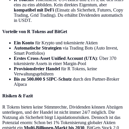
eins zu eins abbilden. Kein direktes Eigentum, aber
kompatibel mit DeFi
(Einsatz als Sicherheit, Futures, Copy
Trading, Grid Trading). Du erhältst Dividenden automatisch
in USDT.
Vorteile von R Tokens auf BitGet
Ein Konto
für Krypto und tokenisierte Aktien
Automatische Strategien
via Trading Bots (Auto Invest,
Smart Portfolios)
Erstes Cross-Asset Unified Account (UTA)
: Über 370
tokenisierte Assets in einer Margin-Pool
Provisionsfreier Handel
für R Tokens, keine
Verwaltungsgebühren
Bis zu 500.000 $ SIPC-Schutz
durch den Partner-Broker
Alpaca
Risiken & Fazit
R Tokens bieten keine Stimmrechte, Dividenden können Abzügen
unterliegen, und der Handel ist nicht immer 24/7 möglich. Die
Nutzung als Sicherheit birgt Liquidationsrisiken. Dennoch ist das
Potenzial enorm: Schon bei 1% Tokenisierung globaler Aktien
entsteht ein
Multi-Billionen-Markt bis 2030
. BitGets Stock 2.0