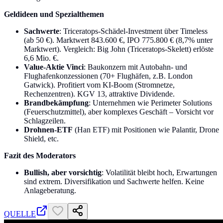
Geldideen und Spezialthemen
Sachwerte
: Triceratops-Schädel-Investment über Timeless
(ab 50 €). Marktwert 843.600 €, IPO 775.800 € (8,7% unter
Marktwert). Vergleich: Big John (Triceratops-Skelett) erlöste
6,6 Mio. €.
Value-Aktie Vinci
: Baukonzern mit Autobahn- und
Flughafenkonzessionen (70+ Flughäfen, z.B. London
Gatwick). Profitiert vom KI-Boom (Stromnetze,
Rechenzentren). KGV 13, attraktive Dividende.
Brandbekämpfung
: Unternehmen wie Perimeter Solutions
(Feuerschutzmittel), aber komplexes Geschäft – Vorsicht vor
Schlagzeilen.
Drohnen-ETF
(Han ETF) mit Positionen wie Palantir, Drone
Shield, etc.
Fazit des Moderators
Bullish, aber vorsichtig
: Volatilität bleibt hoch, Erwartungen
sind extrem. Diversifikation und Sachwerte helfen. Keine
Anlageberatung.
QUELLE