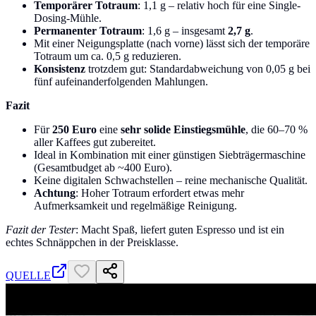
Temporärer Totraum
: 1,1 g – relativ hoch für eine Single-
Dosing-Mühle.
Permanenter Totraum
: 1,6 g – insgesamt
2,7 g
.
Mit einer Neigungsplatte (nach vorne) lässt sich der temporäre
Totraum um ca. 0,5 g reduzieren.
Konsistenz
trotzdem gut: Standardabweichung von 0,05 g bei
fünf aufeinanderfolgenden Mahlungen.
Fazit
Für
250 Euro
eine
sehr solide Einstiegsmühle
, die 60–70 %
aller Kaffees gut zubereitet.
Ideal in Kombination mit einer günstigen Siebträgermaschine
(Gesamtbudget ab ~400 Euro).
Keine digitalen Schwachstellen – reine mechanische Qualität.
Achtung
: Hoher Totraum erfordert etwas mehr
Aufmerksamkeit und regelmäßige Reinigung.
Fazit der Tester
: Macht Spaß, liefert guten Espresso und ist ein
echtes Schnäppchen in der Preisklasse.
QUELLE