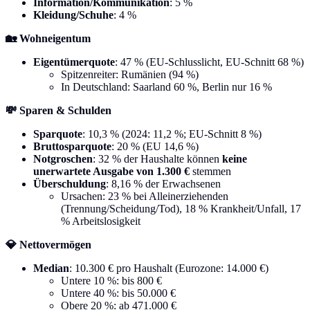
Information/Kommunikation
: 5 %
Kleidung/Schuhe
: 4 %
🏡 Wohneigentum
Eigentümerquote
: 47 % (EU-Schlusslicht, EU-Schnitt 68 %)
Spitzenreiter: Rumänien (94 %)
In Deutschland: Saarland 60 %, Berlin nur 16 %
💸 Sparen & Schulden
Sparquote
: 10,3 % (2024: 11,2 %; EU-Schnitt 8 %)
Bruttosparquote
: 20 % (EU 14,6 %)
Notgroschen
: 32 % der Haushalte können
keine
unerwartete Ausgabe von 1.300 €
stemmen
Überschuldung
: 8,16 % der Erwachsenen
Ursachen: 23 % bei Alleinerziehenden
(Trennung/Scheidung/Tod), 18 % Krankheit/Unfall, 17
% Arbeitslosigkeit
💎 Nettovermögen
Median
: 10.300 € pro Haushalt (Eurozone: 14.000 €)
Untere 10 %: bis 800 €
Untere 40 %: bis 50.000 €
Obere 20 %: ab 471.000 €