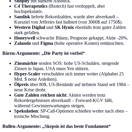
Shopify
mit starkem Ausblick.
C4 Therapeutics
(Biotech) fast verdoppelt, aber
hochspekulativ.
Sandisk
lieferte Rekordzahlen, wurde aber abverkauft –
Kursziel von Jefferies fast halbiert (von 3000$ auf 1750$).
Western Digital
und
SK Hynix
ebenfalls trotz guter Zahlen
stark gefallen.
Honeywell
schwache Bilanz, Prognose gekappt, Aktie -20%.
Zalando
und
Figma
(hohe operative Kosten) enttäuschten.
Bären-Argumente: „Die Party ist vorbei“
Zinsmärkte
senden SOS: hohe US-Schulden, steigende
Zinsen in Japan, USA muss Yen stützen.
Hyper-Scaler
verschulden sich immer weiter (Alphabet 25
Mrd. $ neue Anleihen).
Ölpreis
über 80$, US-Bestände auf tiefstem Stand seit 1984 –
neue Krise droht.
Gute Zahlen reichen nicht
: Aktien werden trotz
Rekordergebnissen abverkauft – Forward-KGV fällt,
während Gewinnerwartungen steigen.
Spekulation
: SP-Call-Optionen schießen weiter nach oben –
toxische Mischung.
Bullen-Argumente: „Skepsis ist das beste Fundament“