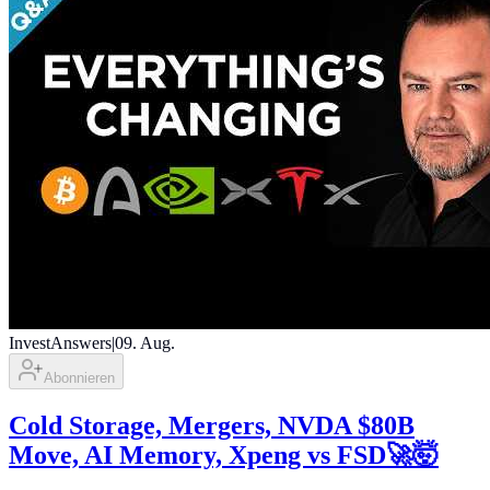
InvestAnswers
|
09. Aug.
Abonnieren
Cold Storage, Mergers, NVDA $80B
Move, AI Memory, Xpeng vs FSD🚀🤯