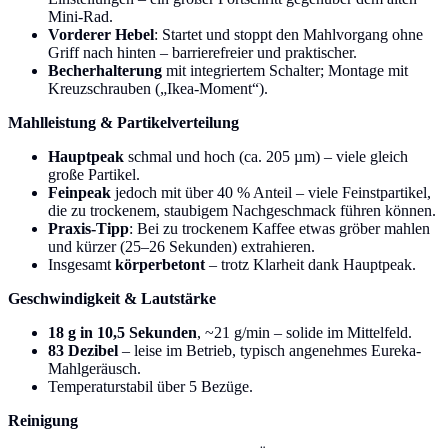
Mini-Rad.
Vorderer Hebel
: Startet und stoppt den Mahlvorgang ohne
Griff nach hinten – barrierefreier und praktischer.
Becherhalterung
mit integriertem Schalter; Montage mit
Kreuzschrauben („Ikea-Moment“).
Mahlleistung & Partikelverteilung
Hauptpeak
schmal und hoch (ca. 205 µm) – viele gleich
große Partikel.
Feinpeak
jedoch mit über 40 % Anteil – viele Feinstpartikel,
die zu trockenem, staubigem Nachgeschmack führen können.
Praxis-Tipp
: Bei zu trockenem Kaffee etwas gröber mahlen
und kürzer (25–26 Sekunden) extrahieren.
Insgesamt
körperbetont
– trotz Klarheit dank Hauptpeak.
Geschwindigkeit & Lautstärke
18 g in 10,5 Sekunden
, ~21 g/min – solide im Mittelfeld.
83 Dezibel
– leise im Betrieb, typisch angenehmes Eureka-
Mahlgeräusch.
Temperaturstabil über 5 Bezüge.
Reinigung