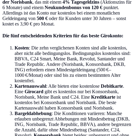
der Norisbank
, das mit einem
4% Tagesgeldzins
(Aktionszins für
6 Monate) und einem
Neukundenbonus von 120 €
punktet.
Allerdings ist das Konto nur kostenlos bei einem monatlichen
Geldeingang von
500 €
oder für Kunden unter 30 Jahren – sonst
kostet es 3,90 € pro Monat.
Die fünf entscheidenden Kriterien für das beste Girokonto:
Kosten
: Die zehn verglichenen Konten sind alle kostenlos,
aber nicht alle bedingungslos. Bedingungslos kostenlos sind:
BBVA, C24 Smart, Meine Bank, Revolut, Santander und
Trade Republic. Andere (Norisbank, Konsorsbank, DKB,
ING) erfordern einen Mindestgeldeingang (500 €–
1000 €/Monat) oder sind bis zu einem bestimmten Alter
kostenfrei.
Kartenauswahl
: Alle bieten eine kostenlose
Debitkarte
.
Eine
Girocard
gibt es kostenlos nur bei Konsorsbank,
Norisbank, Meine Bank und C24. Eine
Kreditkarte
ist
kostenlos bei Konsorsbank und Norisbank. Die beste
Kartenauswahl haben Konsorsbank und Norisbank.
Bargeldabhebung
: Die Konditionen variieren: Manche
erlauben unbegrenzt Abhebungen mit Mindestbetrag (DKB,
ING, Norisbank, Trade Republic, BBVA), andere begrenzen
die Anzahl, dafür ohne Mindestbetrag (Santander, C24,
Revolut).
Konsorsbank
bietet beides: unbegrenzt und ohne