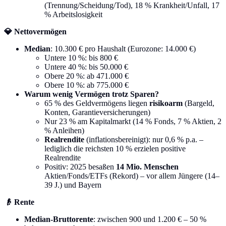
(Trennung/Scheidung/Tod), 18 % Krankheit/Unfall, 17
% Arbeitslosigkeit
💎 Nettovermögen
Median
: 10.300 € pro Haushalt (Eurozone: 14.000 €)
Untere 10 %: bis 800 €
Untere 40 %: bis 50.000 €
Obere 20 %: ab 471.000 €
Obere 10 %: ab 775.000 €
Warum wenig Vermögen trotz Sparen?
65 % des Geldvermögens liegen
risikoarm
(Bargeld,
Konten, Garantieversicherungen)
Nur 23 % am Kapitalmarkt (14 % Fonds, 7 % Aktien, 2
% Anleihen)
Realrendite
(inflationsbereinigt): nur 0,6 % p.a. –
lediglich die reichsten 10 % erzielen positive
Realrendite
Positiv: 2025 besaßen
14 Mio. Menschen
Aktien/Fonds/ETFs (Rekord) – vor allem Jüngere (14–
39 J.) und Bayern
👴 Rente
Median-Bruttorente
: zwischen 900 und 1.200 € – 50 %