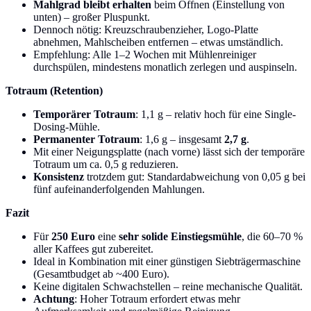
Mahlgrad bleibt erhalten
beim Öffnen (Einstellung von
unten) – großer Pluspunkt.
Dennoch nötig: Kreuzschraubenzieher, Logo-Platte
abnehmen, Mahlscheiben entfernen – etwas umständlich.
Empfehlung: Alle 1–2 Wochen mit Mühlenreiniger
durchspülen, mindestens monatlich zerlegen und auspinseln.
Totraum (Retention)
Temporärer Totraum
: 1,1 g – relativ hoch für eine Single-
Dosing-Mühle.
Permanenter Totraum
: 1,6 g – insgesamt
2,7 g
.
Mit einer Neigungsplatte (nach vorne) lässt sich der temporäre
Totraum um ca. 0,5 g reduzieren.
Konsistenz
trotzdem gut: Standardabweichung von 0,05 g bei
fünf aufeinanderfolgenden Mahlungen.
Fazit
Für
250 Euro
eine
sehr solide Einstiegsmühle
, die 60–70 %
aller Kaffees gut zubereitet.
Ideal in Kombination mit einer günstigen Siebträgermaschine
(Gesamtbudget ab ~400 Euro).
Keine digitalen Schwachstellen – reine mechanische Qualität.
Achtung
: Hoher Totraum erfordert etwas mehr