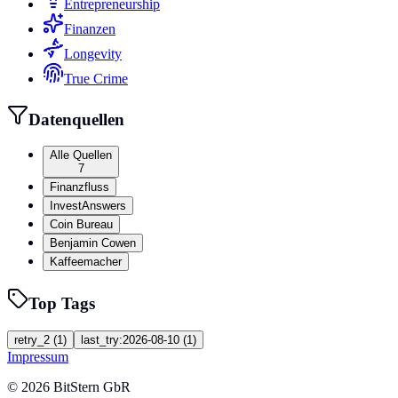
Entrepreneurship
Finanzen
Longevity
True Crime
Datenquellen
Alle Quellen
7
Finanzfluss
InvestAnswers
Coin Bureau
Benjamin Cowen
Kaffeemacher
Top Tags
retry_2
(
1
)
last_try:2026-08-10
(
1
)
Impressum
©
2026
BitStern GbR