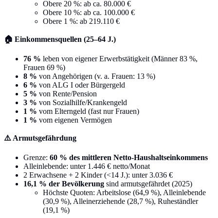
Obere 20 %: ab ca. 80.000 €
Obere 10 %: ab ca. 100.000 €
Obere 1 %: ab 219.110 €
🏠 Einkommensquellen (25–64 J.)
76 %
leben von eigener Erwerbstätigkeit (Männer 83 %,
Frauen 69 %)
8 %
von Angehörigen (v. a. Frauen: 13 %)
6 %
von ALG I oder Bürgergeld
5 %
von Rente/Pension
3 %
von Sozialhilfe/Krankengeld
1 %
vom Elterngeld (fast nur Frauen)
1 %
vom eigenen Vermögen
⚠️ Armutsgefährdung
Grenze:
60 % des mittleren Netto-Haushaltseinkommens
Alleinlebende: unter 1.446 € netto/Monat
2 Erwachsene + 2 Kinder (<14 J.): unter 3.036 €
16,1 % der Bevölkerung
sind armutsgefährdet (2025)
Höchste Quoten: Arbeitslose (64,9 %), Alleinlebende
(30,9 %), Alleinerziehende (28,7 %), Ruheständler
(19,1 %)