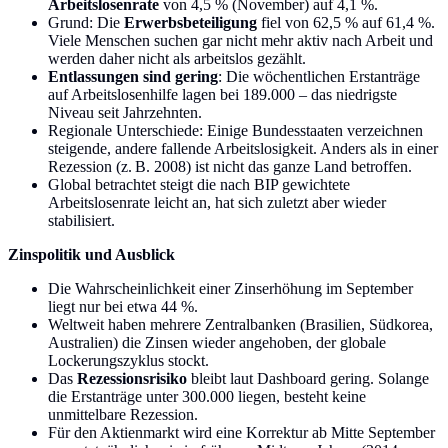
Arbeitslosenrate
von 4,5 % (November) auf 4,1 %.
Grund: Die
Erwerbsbeteiligung
fiel von 62,5 % auf 61,4 %.
Viele Menschen suchen gar nicht mehr aktiv nach Arbeit und
werden daher nicht als arbeitslos gezählt.
Entlassungen sind gering
: Die wöchentlichen Erstanträge
auf Arbeitslosenhilfe lagen bei 189.000 – das niedrigste
Niveau seit Jahrzehnten.
Regionale Unterschiede: Einige Bundesstaaten verzeichnen
steigende, andere fallende Arbeitslosigkeit. Anders als in einer
Rezession (z. B. 2008) ist nicht das ganze Land betroffen.
Global betrachtet steigt die nach BIP gewichtete
Arbeitslosenrate leicht an, hat sich zuletzt aber wieder
stabilisiert.
Zinspolitik und Ausblick
Die Wahrscheinlichkeit einer Zinserhöhung im September
liegt nur bei etwa 44 %.
Weltweit haben mehrere Zentralbanken (Brasilien, Südkorea,
Australien) die Zinsen wieder angehoben, der globale
Lockerungszyklus stockt.
Das
Rezessionsrisiko
bleibt laut Dashboard gering. Solange
die Erstanträge unter 300.000 liegen, besteht keine
unmittelbare Rezession.
Für den Aktienmarkt wird eine Korrektur ab Mitte September