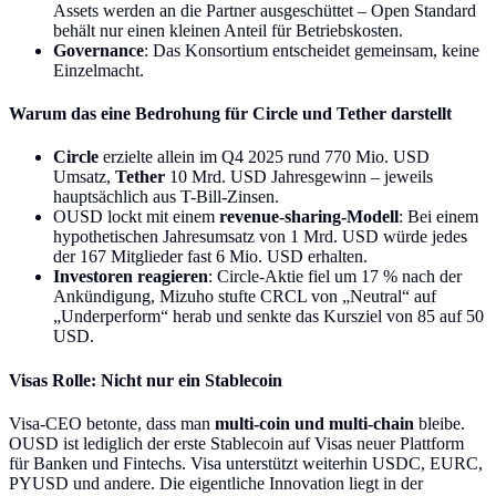
Assets werden an die Partner ausgeschüttet – Open Standard
behält nur einen kleinen Anteil für Betriebskosten.
Governance
: Das Konsortium entscheidet gemeinsam, keine
Einzelmacht.
Warum das eine Bedrohung für Circle und Tether darstellt
Circle
erzielte allein im Q4 2025 rund 770 Mio. USD
Umsatz,
Tether
10 Mrd. USD Jahresgewinn – jeweils
hauptsächlich aus T-Bill-Zinsen.
OUSD lockt mit einem
revenue-sharing-Modell
: Bei einem
hypothetischen Jahresumsatz von 1 Mrd. USD würde jedes
der 167 Mitglieder fast 6 Mio. USD erhalten.
Investoren reagieren
: Circle-Aktie fiel um 17 % nach der
Ankündigung, Mizuho stufte CRCL von „Neutral“ auf
„Underperform“ herab und senkte das Kursziel von 85 auf 50
USD.
Visas Rolle: Nicht nur ein Stablecoin
Visa-CEO betonte, dass man
multi-coin und multi-chain
bleibe.
OUSD ist lediglich der erste Stablecoin auf Visas neuer Plattform
für Banken und Fintechs. Visa unterstützt weiterhin USDC, EURC,
PYUSD und andere. Die eigentliche Innovation liegt in der