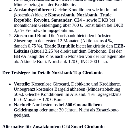
Mindestbetrag mit der Kreditkarte.
Auslandsgebühren
: Gleiche Konditionen wie im Inland
(kostenlos) bieten:
Konsorsbank, Norisbank, Trade
Republic, Revolut, Santander, C24
– sowie DKB bei
monatlichem Geldeingang über 700 €. Sonst fallen bei DKB
2,2 % Fremdwährungsgebühr an.
Zinsen und Boni
: Die Norisbank bietet den höchsten
Zinsertrag in den ersten 12 Monaten (Aktionszins 4 %,
danach 0,75 %).
Trade Republic
bietet langfristig den
EZB-
Leitzins
(aktuell 2,25 %) direkt auf dem Girokonto. Bei der
BBVA hängt der Zins nach 6 Monaten von der Einlagenhöhe
ab. Aktuelle Boni: Norisbank 120 €, ING 200 € u.a.
Der Testsieger im Detail: Norisbank Top Girokonto
Vorteile
: Kostenlose Girocard, Debitkarte und Kreditkarte.
Unbegrenzt kostenlos Bargeld abheben (Mindestabhebung
50 €). Gleiche Konditionen im Ausland. 4 % Tagesgeldzins
für 6 Monate + 120 € Bonus.
Nachteil
: Nur kostenlos bei
500 € monatlichem
Geldeingang
oder unter 30 Jahren. Nicht als Zusatzkonto
geeignet.
Alternative für Zusatzkonten: C24 Smart Girokonto