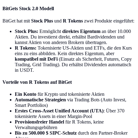
BitGets Stock 2.0 Modell
BitGet hat mit
Stock Plus
und
R Tokens
zwei Produkte eingeführt:
Stock Plus:
Ermöglicht
direktes Eigentum
an über 10.000
Aktien. Du investierst direkt, erhältst Bardividenden und
kannst Aktien von anderen Brokern übertragen.
R Tokens:
Tokenisierte US-Aktien und ETFs, die den Kurs
eins zu eins abbilden. Kein direktes Eigentum, aber
kompatibel mit DeFi
(Einsatz als Sicherheit, Futures, Copy
Trading, Grid Trading). Du erhältst Dividenden automatisch
in USDT.
Vorteile von R Tokens auf BitGet
Ein Konto
für Krypto und tokenisierte Aktien
Automatische Strategien
via Trading Bots (Auto Invest,
Smart Portfolios)
Erstes Cross-Asset Unified Account (UTA)
: Über 370
tokenisierte Assets in einer Margin-Pool
Provisionsfreier Handel
für R Tokens, keine
Verwaltungsgebühren
Bis zu 500.000 $ SIPC-Schutz
durch den Partner-Broker