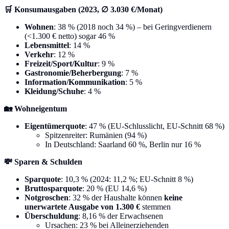
🛒 Konsumausgaben (2023, ∅ 3.030 €/Monat)
Wohnen
: 38 % (2018 noch 34 %) – bei Geringverdienern
(<1.300 € netto) sogar 46 %
Lebensmittel
: 14 %
Verkehr
: 12 %
Freizeit/Sport/Kultur
: 9 %
Gastronomie/Beherbergung
: 7 %
Information/Kommunikation
: 5 %
Kleidung/Schuhe
: 4 %
🏡 Wohneigentum
Eigentümerquote
: 47 % (EU-Schlusslicht, EU-Schnitt 68 %)
Spitzenreiter: Rumänien (94 %)
In Deutschland: Saarland 60 %, Berlin nur 16 %
💸 Sparen & Schulden
Sparquote
: 10,3 % (2024: 11,2 %; EU-Schnitt 8 %)
Bruttosparquote
: 20 % (EU 14,6 %)
Notgroschen
: 32 % der Haushalte können
keine
unerwartete Ausgabe von 1.300 €
stemmen
Überschuldung
: 8,16 % der Erwachsenen
Ursachen: 23 % bei Alleinerziehenden