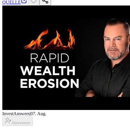
QUELLE
InvestAnswers
|
07. Aug.
Abonnieren