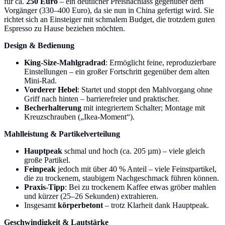
für ca.
250 Euro
– ein deutlicher Preisnachlass gegenüber dem
Vorgänger (330–400 Euro), da sie nun in China gefertigt wird. Sie
richtet sich an Einsteiger mit schmalem Budget, die trotzdem guten
Espresso zu Hause beziehen möchten.
Design & Bedienung
King-Size-Mahlgradrad
: Ermöglicht feine, reproduzierbare
Einstellungen – ein großer Fortschritt gegenüber dem alten
Mini-Rad.
Vorderer Hebel
: Startet und stoppt den Mahlvorgang ohne
Griff nach hinten – barrierefreier und praktischer.
Becherhalterung
mit integriertem Schalter; Montage mit
Kreuzschrauben („Ikea-Moment“).
Mahlleistung & Partikelverteilung
Hauptpeak
schmal und hoch (ca. 205 µm) – viele gleich
große Partikel.
Feinpeak
jedoch mit über 40 % Anteil – viele Feinstpartikel,
die zu trockenem, staubigem Nachgeschmack führen können.
Praxis-Tipp
: Bei zu trockenem Kaffee etwas gröber mahlen
und kürzer (25–26 Sekunden) extrahieren.
Insgesamt
körperbetont
– trotz Klarheit dank Hauptpeak.
Geschwindigkeit & Lautstärke