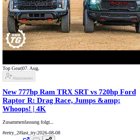
Top Gear
|
07. Aug.
Abonnieren
New 777hp Ram TRX SRT vs 720hp Ford
Raptor R: Drag Race, Jumps &amp;
Whoops! | 4K
Zusammenfassung folgt...
#
retry_2
#
last_try:2026-08-08