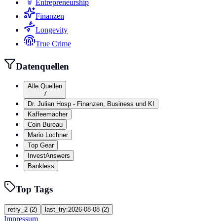
Entrepreneurship
Finanzen
Longevity
True Crime
Datenquellen
Alle Quellen
7
Dr. Julian Hosp - Finanzen, Business und KI
Kaffeemacher
Coin Bureau
Mario Lochner
Top Gear
InvestAnswers
Bankless
Top Tags
retry_2
(
2
)
last_try:2026-08-08
(
2
)
Impressum