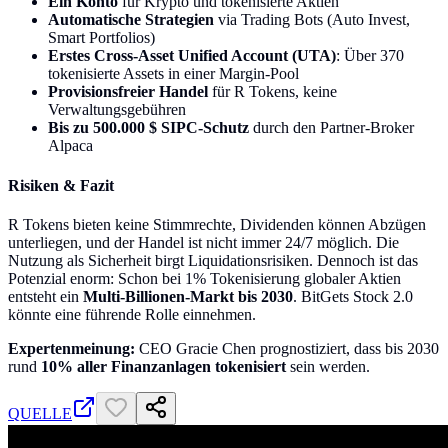
Ein Konto
für Krypto und tokenisierte Aktien
Automatische Strategien
via Trading Bots (Auto Invest,
Smart Portfolios)
Erstes Cross-Asset Unified Account (UTA)
: Über 370
tokenisierte Assets in einer Margin-Pool
Provisionsfreier Handel
für R Tokens, keine
Verwaltungsgebühren
Bis zu 500.000 $ SIPC-Schutz
durch den Partner-Broker
Alpaca
Risiken & Fazit
R Tokens bieten keine Stimmrechte, Dividenden können Abzügen
unterliegen, und der Handel ist nicht immer 24/7 möglich. Die
Nutzung als Sicherheit birgt Liquidationsrisiken. Dennoch ist das
Potenzial enorm: Schon bei 1% Tokenisierung globaler Aktien
entsteht ein
Multi-Billionen-Markt bis 2030
. BitGets Stock 2.0
könnte eine führende Rolle einnehmen.
Expertenmeinung:
CEO Gracie Chen prognostiziert, dass bis 2030
rund
10% aller Finanzanlagen tokenisiert
sein werden.
QUELLE