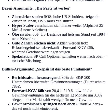
Bären-Argumente: „Die Party ist vorbei“
Zinsmärkte
senden SOS: hohe US-Schulden, steigende
Zinsen in Japan, USA muss Yen stützen.
Hyper-Scaler
verschulden sich immer weiter (Alphabet 25
Mrd. $ neue Anleihen).
Ölpreis
über 80$, US-Bestände auf tiefstem Stand seit 1984 –
neue Krise droht.
Gute Zahlen reichen nicht
: Aktien werden trotz
Rekordergebnissen abverkauft – Forward-KGV fällt,
während Gewinnerwartungen steigen.
Spekulation
: SP-Call-Optionen schießen weiter nach oben –
toxische Mischung.
Bullen-Argumente: „Skepsis ist das beste Fundament“
Berichtssaison herausragend
: 86% der S&P-500-
Unternehmen übertrafen Gewinnerwartungen (Durchschnitt
78%).
Forward-KGV fällt
von 20,4 auf 19,6, obwohl die
Gewinnerwartungen für die nächsten 12 Monate um 3,3%
stiegen – der Markt zahlt weniger für mehr Gewinn.
Gewinnrevisionen springen nach oben
(Citadel-Chart) –
das sei noch nicht eingepreist.