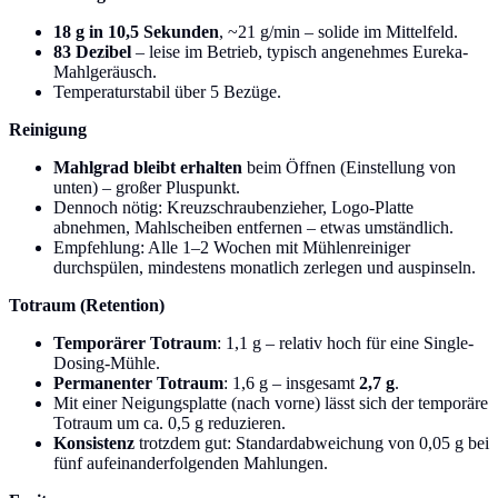
18 g in 10,5 Sekunden
, ~21 g/min – solide im Mittelfeld.
83 Dezibel
– leise im Betrieb, typisch angenehmes Eureka-
Mahlgeräusch.
Temperaturstabil über 5 Bezüge.
Reinigung
Mahlgrad bleibt erhalten
beim Öffnen (Einstellung von
unten) – großer Pluspunkt.
Dennoch nötig: Kreuzschraubenzieher, Logo-Platte
abnehmen, Mahlscheiben entfernen – etwas umständlich.
Empfehlung: Alle 1–2 Wochen mit Mühlenreiniger
durchspülen, mindestens monatlich zerlegen und auspinseln.
Totraum (Retention)
Temporärer Totraum
: 1,1 g – relativ hoch für eine Single-
Dosing-Mühle.
Permanenter Totraum
: 1,6 g – insgesamt
2,7 g
.
Mit einer Neigungsplatte (nach vorne) lässt sich der temporäre
Totraum um ca. 0,5 g reduzieren.
Konsistenz
trotzdem gut: Standardabweichung von 0,05 g bei
fünf aufeinanderfolgenden Mahlungen.