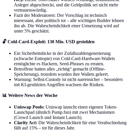
Anleger abgeschreckt, und die Geldpolitik sei nicht mehr
vertrauenswürdig.
Fazit der Moderatoren: Der Vorschlag ist technisch
interessant, aber politisch tot – alle wichtigen Builder lehnen
ihn ab. Die Wahrscheinlichkeit einer Umsetzung wird auf
unter 5% geschätzt.
🔓 Cold-Card-Exploit: 130 Mio. USD gestohlen
Ein Sicherheitslücke in der Zufallszahlengenerierung
(schwache Entropie) von Cold-Card-Hardware-Wallets
ermöglichte es Hackern, Seed-Phrases zu erraten.
Betroffene hatten alles „richtig“ gemacht (Offline-
Speicherung), trotzdem wurden ihre Wallets geleert.
Warnung: Selbst-Custody ist nicht narrensicher – besonders
mit KI-gestützten Angriffen wachsen die Risiken.
📊 Weitere News der Woche
Uniswap Pools:
Uniswap launcht einen eigenen Token-
Launchpad (ähnlich Pump.fun) mit zwei Mechanismen
(Crowd Launch und Instant Launch).
Clarity Act:
Die Wahrscheinlichkeit für eine Verabschiedung
fällt auf 15% – tot für dieses Jahr.