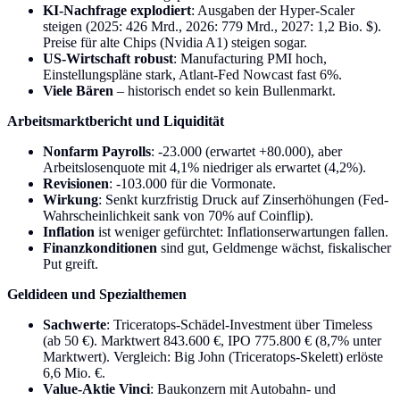
KI-Nachfrage explodiert
: Ausgaben der Hyper-Scaler
steigen (2025: 426 Mrd., 2026: 779 Mrd., 2027: 1,2 Bio. $).
Preise für alte Chips (Nvidia A1) steigen sogar.
US-Wirtschaft robust
: Manufacturing PMI hoch,
Einstellungspläne stark, Atlant-Fed Nowcast fast 6%.
Viele Bären
– historisch endet so kein Bullenmarkt.
Arbeitsmarktbericht und Liquidität
Nonfarm Payrolls
: -23.000 (erwartet +80.000), aber
Arbeitslosenquote mit 4,1% niedriger als erwartet (4,2%).
Revisionen
: -103.000 für die Vormonate.
Wirkung
: Senkt kurzfristig Druck auf Zinserhöhungen (Fed-
Wahrscheinlichkeit sank von 70% auf Coinflip).
Inflation
ist weniger gefürchtet: Inflationserwartungen fallen.
Finanzkonditionen
sind gut, Geldmenge wächst, fiskalischer
Put greift.
Geldideen und Spezialthemen
Sachwerte
: Triceratops-Schädel-Investment über Timeless
(ab 50 €). Marktwert 843.600 €, IPO 775.800 € (8,7% unter
Marktwert). Vergleich: Big John (Triceratops-Skelett) erlöste
6,6 Mio. €.
Value-Aktie Vinci
: Baukonzern mit Autobahn- und