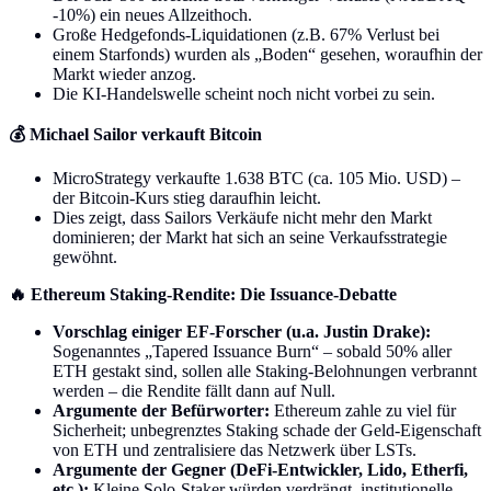
-10%) ein neues Allzeithoch.
Große Hedgefonds-Liquidationen (z.B. 67% Verlust bei
einem Starfonds) wurden als „Boden“ gesehen, woraufhin der
Markt wieder anzog.
Die KI-Handelswelle scheint noch nicht vorbei zu sein.
💰 Michael Sailor verkauft Bitcoin
MicroStrategy verkaufte 1.638 BTC (ca. 105 Mio. USD) –
der Bitcoin-Kurs stieg daraufhin leicht.
Dies zeigt, dass Sailors Verkäufe nicht mehr den Markt
dominieren; der Markt hat sich an seine Verkaufsstrategie
gewöhnt.
🔥 Ethereum Staking-Rendite: Die Issuance-Debatte
Vorschlag einiger EF-Forscher (u.a. Justin Drake):
Sogenanntes „Tapered Issuance Burn“ – sobald 50% aller
ETH gestakt sind, sollen alle Staking-Belohnungen verbrannt
werden – die Rendite fällt dann auf Null.
Argumente der Befürworter:
Ethereum zahle zu viel für
Sicherheit; unbegrenztes Staking schade der Geld-Eigenschaft
von ETH und zentralisiere das Netzwerk über LSTs.
Argumente der Gegner (DeFi-Entwickler, Lido, Etherfi,
etc.):
Kleine Solo-Staker würden verdrängt, institutionelle