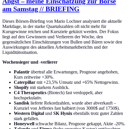
Angst – meine Einschätzung zur Börse
am Samstag // BRIEFING
Dieses Börsen-Briefing von Mario Lochner analysiert die aktuelle
Marktlage, in der starke Quartalszahlen oft nicht mehr für
Kursgewinne reichen und Kursziele gekürzt werden. Der Fokus
liegt auf den Gewinnern und Verlierern der Woche, den
gegensätzlichen Einschätzungen von Bullen und Bären sowie den
Auswirkungen des aktuellen Arbeitsmarktberichts und der
Liquiditätssituation.
Wochensieger und -verlierer
Palantir
übertraf alle Erwartungen, Prognose angehoben,
Kurs zeitweise +30%.
Caterpillar
mit +23,5% Umsatz und +65% Nettogewinn.
Shopify
mit starkem Ausblick.
C4 Therapeutics
(Biotech) fast verdoppelt, aber
hochspekulativ.
Sandisk
lieferte Rekordzahlen, wurde aber abverkauft –
Kursziel von Jefferies fast halbiert (von 3000$ auf 1750$).
Western Digital
und
SK Hynix
ebenfalls trotz guter Zahlen
stark gefallen.
Honeywell
schwache Bilanz, Prognose gekappt, Aktie -20%.
Zalando
und
Figma
(hohe operative Kosten) enttäuschten.