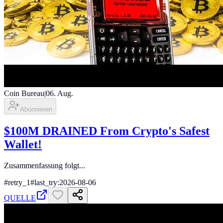
Coin Bureau
|
06. Aug.
Abonnieren
$100M DRAINED From Crypto's Safest
Wallet!
Zusammenfassung folgt...
#
retry_1
#
last_try:2026-08-06
QUELLE