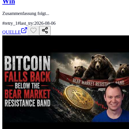
Win
Zusammenfassung folgt...
#
retry_1
#
last_try:2026-08-06
QUELLE