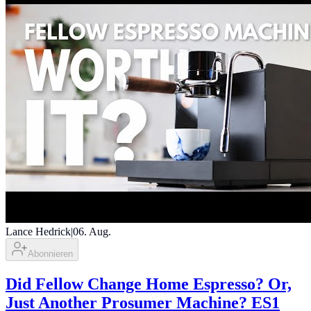
Lance Hedrick
|
06. Aug.
Abonnieren
Did Fellow Change Home Espresso? Or,
Just Another Prosumer Machine? ES1