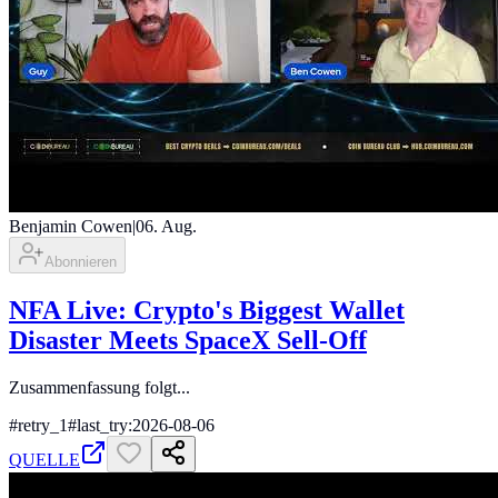
Benjamin Cowen
|
06. Aug.
Abonnieren
NFA Live: Crypto's Biggest Wallet
Disaster Meets SpaceX Sell-Off
Zusammenfassung folgt...
#
retry_1
#
last_try:2026-08-06
QUELLE