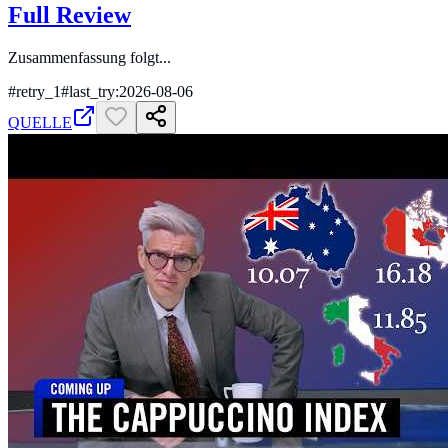
Full Review
Zusammenfassung folgt...
#
retry_1
#
last_try:2026-08-06
QUELLE