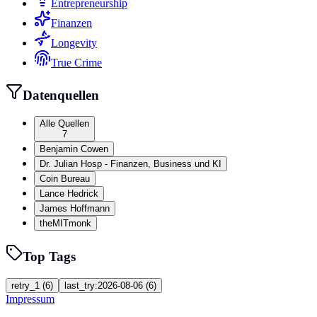
Entrepreneurship
Finanzen
Longevity
True Crime
Datenquellen
Alle Quellen
7
Benjamin Cowen
Dr. Julian Hosp - Finanzen, Business und KI
Coin Bureau
Lance Hedrick
James Hoffmann
theMITmonk
Top Tags
retry_1
(
6
)
last_try:2026-08-06
(
6
)
Impressum