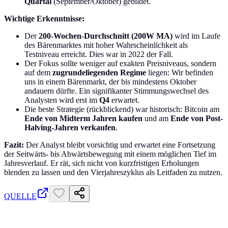
Quartal
(September/Oktober) gebildet.
Wichtige Erkenntnisse:
Der
200-Wochen-Durchschnitt (200W MA)
wird im Laufe
des Bärenmarktes mit hoher Wahrscheinlichkeit als
Testniveau erreicht. Dies war in 2022 der Fall.
Der Fokus sollte weniger auf exakten Preisniveaus, sondern
auf dem
zugrundeliegenden Regime
liegen: Wir befinden
uns in einem Bärenmarkt, der bis mindestens Oktober
andauern dürfte. Ein signifikanter Stimmungswechsel des
Analysten wird erst im
Q4
erwartet.
Die beste Strategie (rückblickend) war historisch: Bitcoin am
Ende von Midterm Jahren kaufen
und am
Ende von Post-
Halving-Jahren verkaufen
.
Fazit:
Der Analyst bleibt vorsichtig und erwartet eine Fortsetzung
der Seitwärts- bis Abwärtsbewegung mit einem möglichen Tief im
Jahresverlauf. Er rät, sich nicht von kurzfristigen Erholungen
blenden zu lassen und den Vierjahreszyklus als Leitfaden zu nutzen.
QUELLE