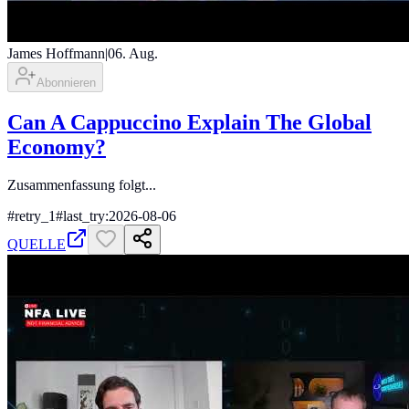
James Hoffmann
|
06. Aug.
Abonnieren
Can A Cappuccino Explain The Global
Economy?
Zusammenfassung folgt...
#
retry_1
#
last_try:2026-08-06
QUELLE