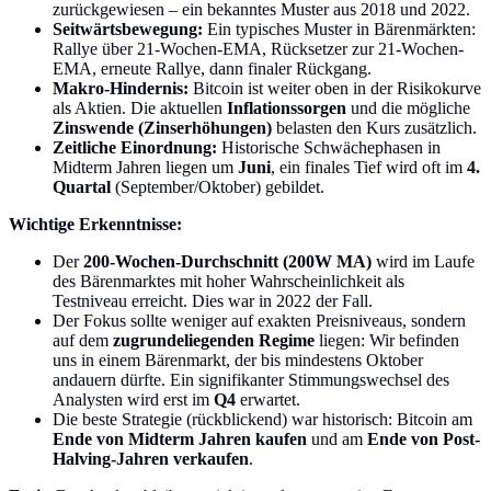
zurückgewiesen – ein bekanntes Muster aus 2018 und 2022.
Seitwärtsbewegung:
Ein typisches Muster in Bärenmärkten:
Rallye über 21-Wochen-EMA, Rücksetzer zur 21-Wochen-
EMA, erneute Rallye, dann finaler Rückgang.
Makro-Hindernis:
Bitcoin ist weiter oben in der Risikokurve
als Aktien. Die aktuellen
Inflationssorgen
und die mögliche
Zinswende (Zinserhöhungen)
belasten den Kurs zusätzlich.
Zeitliche Einordnung:
Historische Schwächephasen in
Midterm Jahren liegen um
Juni
, ein finales Tief wird oft im
4.
Quartal
(September/Oktober) gebildet.
Wichtige Erkenntnisse:
Der
200-Wochen-Durchschnitt (200W MA)
wird im Laufe
des Bärenmarktes mit hoher Wahrscheinlichkeit als
Testniveau erreicht. Dies war in 2022 der Fall.
Der Fokus sollte weniger auf exakten Preisniveaus, sondern
auf dem
zugrundeliegenden Regime
liegen: Wir befinden
uns in einem Bärenmarkt, der bis mindestens Oktober
andauern dürfte. Ein signifikanter Stimmungswechsel des
Analysten wird erst im
Q4
erwartet.
Die beste Strategie (rückblickend) war historisch: Bitcoin am
Ende von Midterm Jahren kaufen
und am
Ende von Post-
Halving-Jahren verkaufen
.