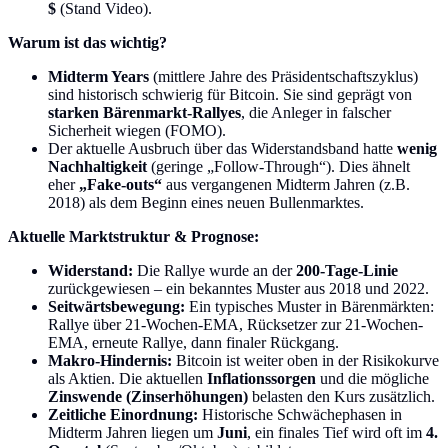
$
(Stand Video).
Warum ist das wichtig?
Midterm Years
(mittlere Jahre des Präsidentschaftszyklus)
sind historisch schwierig für Bitcoin. Sie sind geprägt von
starken Bärenmarkt-Rallyes
, die Anleger in falscher
Sicherheit wiegen (FOMO).
Der aktuelle Ausbruch über das Widerstandsband hatte
wenig
Nachhaltigkeit
(geringe „Follow-Through“). Dies ähnelt
eher
„Fake-outs“
aus vergangenen Midterm Jahren (z.B.
2018) als dem Beginn eines neuen Bullenmarktes.
Aktuelle Marktstruktur & Prognose:
Widerstand:
Die Rallye wurde an der
200-Tage-Linie
zurückgewiesen – ein bekanntes Muster aus 2018 und 2022.
Seitwärtsbewegung:
Ein typisches Muster in Bärenmärkten:
Rallye über 21-Wochen-EMA, Rücksetzer zur 21-Wochen-
EMA, erneute Rallye, dann finaler Rückgang.
Makro-Hindernis:
Bitcoin ist weiter oben in der Risikokurve
als Aktien. Die aktuellen
Inflationssorgen
und die mögliche
Zinswende (Zinserhöhungen)
belasten den Kurs zusätzlich.
Zeitliche Einordnung:
Historische Schwächephasen in
Midterm Jahren liegen um
Juni
, ein finales Tief wird oft im
4.