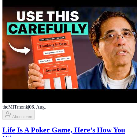
theMITmonk
|
06. Aug.
Abonnieren
Life Is A Poker Game, Here’s How You