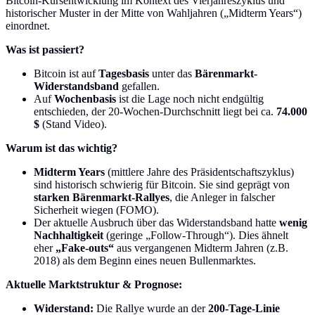
Bitcoin-Kursentwicklung im Kontext des Vierjahreszyklus und
historischer Muster in der Mitte von Wahljahren („Midterm Years“)
einordnet.
Was ist passiert?
Bitcoin ist auf
Tagesbasis
unter das
Bärenmarkt-
Widerstandsband
gefallen.
Auf
Wochenbasis
ist die Lage noch nicht endgültig
entschieden, der 20-Wochen-Durchschnitt liegt bei ca.
74.000
$
(Stand Video).
Warum ist das wichtig?
Midterm Years
(mittlere Jahre des Präsidentschaftszyklus)
sind historisch schwierig für Bitcoin. Sie sind geprägt von
starken Bärenmarkt-Rallyes
, die Anleger in falscher
Sicherheit wiegen (FOMO).
Der aktuelle Ausbruch über das Widerstandsband hatte
wenig
Nachhaltigkeit
(geringe „Follow-Through“). Dies ähnelt
eher
„Fake-outs“
aus vergangenen Midterm Jahren (z.B.
2018) als dem Beginn eines neuen Bullenmarktes.
Aktuelle Marktstruktur & Prognose:
Widerstand:
Die Rallye wurde an der
200-Tage-Linie