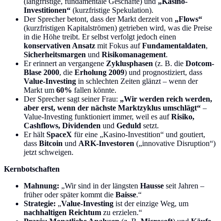
(langfristige, fundamentale Geschäfte) und
„Kasino-
Investitionen“
(kurzfristige Spekulation).
Der Sprecher betont, dass der Markt derzeit von
„Flows“
(kurzfristigen Kapitalströmen) getrieben wird, was die Preise
in die Höhe treibt. Er selbst verfolgt jedoch einen
konservativen Ansatz
mit Fokus auf
Fundamentaldaten
,
Sicherheitsmargen
und
Risikomanagement
.
Er erinnert an vergangene
Zyklusphasen
(z. B. die
Dotcom-
Blase 2000
, die
Erholung 2009
) und prognostiziert, dass
Value-Investing
in schlechten Zeiten glänzt – wenn der
Markt um
60%
fallen könnte.
Der Sprecher sagt seiner Frau:
„Wir werden reich werden,
aber erst, wenn der nächste Marktzyklus umschlägt“
–
Value-Investing funktioniert immer, weil es auf
Risiko,
Cashflows, Dividenden
und
Geduld
setzt.
Er hält
SpaceX
für eine „Kasino-Investition“ und goutiert,
dass
Bitcoin
und
ARK-Investoren
(„innovative Disruption“)
jetzt schweigen.
Kernbotschaften
Mahnung:
„Wir sind in der längsten
Hausse
seit Jahren –
früher oder später kommt die
Baisse
.“
Strategie:
„
Value-Investing
ist der einzige Weg, um
nachhaltigen Reichtum
zu erzielen.“