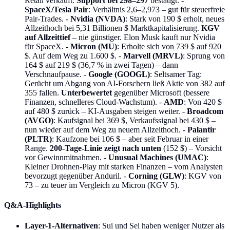
Retail verkauft.
Support bei 298–297
bestätigt. -
SpaceX/Tesla Pair
: Verhältnis 2,6–2,973 – gut für steuerfreie
Pair-Trades. -
Nvidia (NVDA)
: Stark von 190 $ erholt, neues
Allzeithoch bei 5,31 Billionen $ Marktkapitalisierung.
KGV
auf Allzeittief
– nie günstiger. Elon Musk kauft nur Nvidia
für SpaceX. -
Micron (MU)
: Erholte sich von 739 $ auf 920
$. Auf dem Weg zu 1.600 $. -
Marvell (MRVL)
: Sprung von
164 $ auf 219 $ (36,7 % in zwei Tagen) – dann
Verschnaufpause. -
Google (GOOGL)
: Seltsamer Tag:
Gerücht um Abgang von AI-Forschern ließ Aktie von 382 auf
355 fallen.
Unterbewertet
gegenüber Microsoft (bessere
Finanzen, schnelleres Cloud-Wachstum). -
AMD
: Von 420 $
auf 480 $ zurück – KI-Ausgaben steigen weiter. -
Broadcom
(AVGO)
: Kaufsignal bei 369 $, Verkaufssignal bei 430 $ –
nun wieder auf dem Weg zu neuem Allzeithoch. -
Palantir
(PLTR)
: Kaufzone bei 106 $ – aber seit Februar in einer
Range.
200-Tage-Linie zeigt nach unten
(152 $) – Vorsicht
vor Gewinnmitnahmen. -
Unusual Machines (UMAC)
:
Kleiner Drohnen-Play mit starken Finanzen – vom Analysten
bevorzugt gegenüber Anduril. -
Corning (GLW)
: KGV von
73 – zu teuer im Vergleich zu Micron (KGV 5).
Q&A-Highlights
Layer-1-Alternativen
: Sui und Sei haben weniger Nutzer als