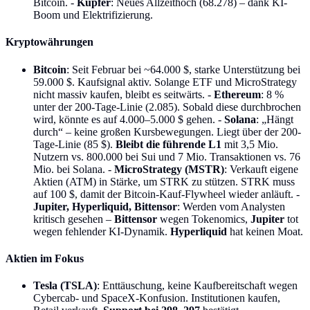
Bitcoin. -
Kupfer
: Neues Allzeithoch (68.278) – dank KI-
Boom und Elektrifizierung.
Kryptowährungen
Bitcoin
: Seit Februar bei ~64.000 $, starke Unterstützung bei
59.000 $. Kaufsignal aktiv. Solange ETF und MicroStrategy
nicht massiv kaufen, bleibt es seitwärts. -
Ethereum
: 8 %
unter der 200-Tage-Linie (2.085). Sobald diese durchbrochen
wird, könnte es auf 4.000–5.000 $ gehen. -
Solana
: „Hängt
durch“ – keine großen Kursbewegungen. Liegt über der 200-
Tage-Linie (85 $).
Bleibt die führende L1
mit 3,5 Mio.
Nutzern vs. 800.000 bei Sui und 7 Mio. Transaktionen vs. 76
Mio. bei Solana. -
MicroStrategy (MSTR)
: Verkauft eigene
Aktien (ATM) in Stärke, um STRK zu stützen. STRK muss
auf 100 $, damit der Bitcoin-Kauf-Flywheel wieder anläuft. -
Jupiter, Hyperliquid, Bittensor
: Werden vom Analysten
kritisch gesehen –
Bittensor
wegen Tokenomics,
Jupiter
tot
wegen fehlender KI-Dynamik.
Hyperliquid
hat keinen Moat.
Aktien im Fokus
Tesla (TSLA)
: Enttäuschung, keine Kaufbereitschaft wegen
Cybercab- und SpaceX-Konfusion. Institutionen kaufen,