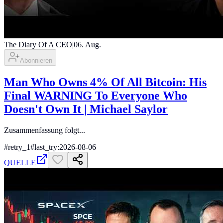
The Diary Of A CEO
|
06. Aug.
Abonnieren
Man Who Owns 4% Of All Bitcoin: His
Final WARNING To Everyone Who
Doesn't Own It | Michael Saylor
Zusammenfassung folgt...
#
retry_1
#
last_try:2026-08-06
QUELLE