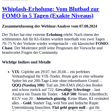
Whiplash-Erholung: Vom Blutbad zur
FOMO in 5 Tagen (Exakte Niveaus)
Zusammenfassung der Webinar-Analyse vom 07.08.2024
Der Ticker hat eine extreme
Erholung
erlebt: Nach einem der
schlimmsten Juli für KI-Aktien wurden innerhalb von zwei Tagen
70–75 % der Verluste wieder wettgemacht – ein klassischer
FOMO-
Chase
. Der Moderator prüft seine Prognosen der Vorwoche und
beantwortet Fragen der Community.
Wichtige Indizes und Metalle
VIX
: Gipfelte am 29.07. bei 20,66 – ein perfektes
Verkaufssignal für VIX-Trader. Heute gab es eine seltsame
Spitze bis zur 200-Tage-Linie ohne erkennbaren Grund. -
QQQ (Nasdaq 100)
: Traf am 200-EMA (662) den Boden
und schoss zurück auf 722.
Gewaltige Schwünge
– laut
Analyst ein Traum für Trader. -
S&P 500
: Neues Allzeithoch;
KGV von 20 –
historisch günstig
. Keine Blase, KI verändert
alles. -
Gold
: Starker Tag, weil Yen und Indische Rupie
Unterstützung brauchten.
Fiat geht gegen null
– gut für