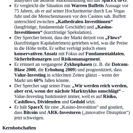
analysiert die aktuelle Marktstimmung um das
SpaceX-IPO
.
Er vergleicht die Situation mit
Warren Buffetts
Aussage vor
75 Jahren, als er auf seiner Hochzeitsreise durch Las Vegas
fuhr und die Menschenmassen vor den Casinos sah. Buffett
unterschied zwischen
„Kathedralen-Investitionen“
(langfristige, fundamentale Geschäfte) und
„Kasino-
Investitionen“
(kurzfristige Spekulation).
Der Sprecher betont, dass der Markt derzeit von
„Flows“
(kurzfristigen Kapitalströmen) getrieben wird, was die Preise
in die Höhe treibt. Er selbst verfolgt jedoch einen
konservativen Ansatz
mit Fokus auf
Fundamentaldaten
,
Sicherheitsmargen
und
Risikomanagement
.
Er erinnert an vergangene
Zyklusphasen
(z. B. die
Dotcom-
Blase 2000
, die
Erholung 2009
) und prognostiziert, dass
Value-Investing
in schlechten Zeiten glänzt – wenn der
Markt um
60%
fallen könnte.
Der Sprecher sagt seiner Frau:
„Wir werden reich werden,
aber erst, wenn der nächste Marktzyklus umschlägt“
–
Value-Investing funktioniert immer, weil es auf
Risiko,
Cashflows, Dividenden
und
Geduld
setzt.
Er hält
SpaceX
für eine „Kasino-Investition“ und goutiert,
dass
Bitcoin
und
ARK-Investoren
(„innovative Disruption“)
jetzt schweigen.
Kernbotschaften