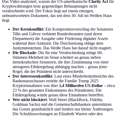
Das Video analysiert, warum der US-amerikanische
Clarity Act
für
Kryptowährungen trotz gegenteiliger Behauptungen nicht
verabschiedet wird. Der Fokus liegt auf einem einzigen,
unbeantworteten Dokument, das seit dem 30. Juli im Weißen Haus
liegt.
Der Kernkonflikt
: Ein Kompromissvorschlag der Senatoren
Tillis und Gálvez verbietet Bundesbeamten (und deren
Ehepartnern) die Ausgabe oder Förderung digitaler Assets
während ihrer Amtszeit. Die Durchsetzung obläge dem
Justizministerium. Das Weiße Haus hat darauf nicht reagiert.
Die Blockade
: Die für eine Verabschiedung nötige 60-
Stimmen-Mehrheit im Senat scheitert an genau sieben
demokratischen Senatoren, die ihre Zustimmung von einer
strengeren Ethikregelung abhängig machen – genau jener
Regel, die der Präsident nicht unterschreibt.
Der Interessenkonflikt
: Laut eines Minderheitenberichts des
Bankenausschusses erzielte die Familie Trump 2025
Kryptoeinnahmen von über
1,4 Milliarden US-Dollar
– etwa
23 % des gesamten Einkommens des Präsidenten. Die
Ethikregelung würde genau diese Einnahmen betreffen.
Wer nicht blockiert
: Wall Street (BlackRock, Fidelity,
Goldman Sachs) und die Gemeinschaftsbanken unterstützen
das Gesetz grundsätzlich und fordern nur kleine Änderungen.
Die Schuldzuweisungen an Elizabeth Warren oder den