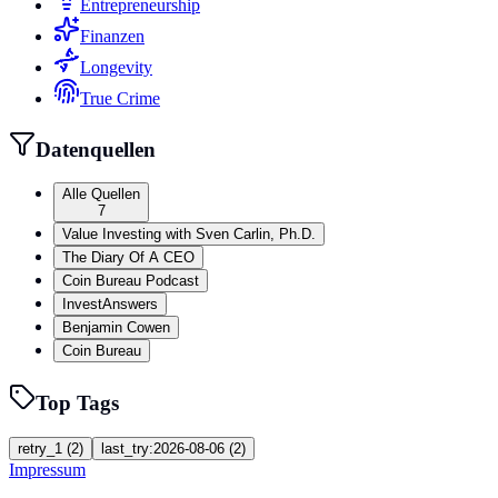
Entrepreneurship
Finanzen
Longevity
True Crime
Datenquellen
Alle Quellen
7
Value Investing with Sven Carlin, Ph.D.
The Diary Of A CEO
Coin Bureau Podcast
InvestAnswers
Benjamin Cowen
Coin Bureau
Top Tags
retry_1
(
2
)
last_try:2026-08-06
(
2
)
Impressum