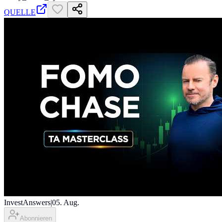
QUELLE
InvestAnswers
|
05. Aug.
Abonnieren