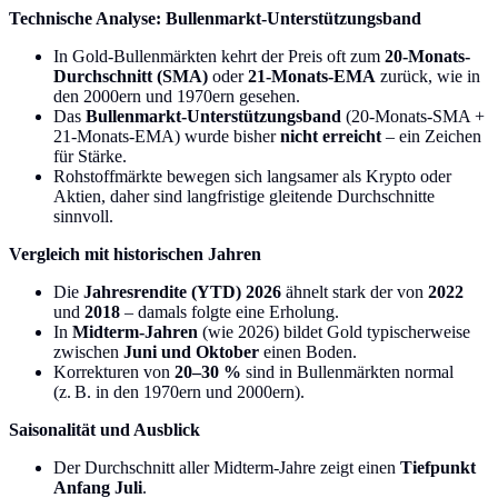
Technische Analyse: Bullenmarkt-Unterstützungsband
In Gold-Bullenmärkten kehrt der Preis oft zum
20-Monats-
Durchschnitt (SMA)
oder
21-Monats-EMA
zurück, wie in
den 2000ern und 1970ern gesehen.
Das
Bullenmarkt-Unterstützungsband
(20-Monats-SMA +
21-Monats-EMA) wurde bisher
nicht erreicht
– ein Zeichen
für Stärke.
Rohstoffmärkte bewegen sich langsamer als Krypto oder
Aktien, daher sind langfristige gleitende Durchschnitte
sinnvoll.
Vergleich mit historischen Jahren
Die
Jahresrendite (YTD) 2026
ähnelt stark der von
2022
und
2018
– damals folgte eine Erholung.
In
Midterm-Jahren
(wie 2026) bildet Gold typischerweise
zwischen
Juni und Oktober
einen Boden.
Korrekturen von
20–30 %
sind in Bullenmärkten normal
(z. B. in den 1970ern und 2000ern).
Saisonalität und Ausblick
Der Durchschnitt aller Midterm-Jahre zeigt einen
Tiefpunkt
Anfang Juli
.