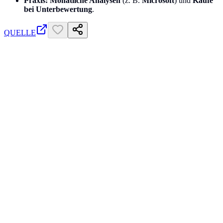
Praxis:
Monatliche Analysen
(z. B.
Microsoft
) und
Käufe
bei Unterbewertung
.
QUELLE