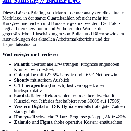
am Samstag // BRIEFING
Dieses Börsen-Briefing von Mario Lochner analysiert die aktuelle
Marktlage, in der starke Quartalszahlen oft nicht mehr für
Kursgewinne reichen und Kursziele gekürzt werden. Der Fokus
liegt auf den Gewinnern und Verlierern der Woche, den
gegensätzlichen Einschätzungen von Bullen und Bären sowie den
Auswirkungen des aktuellen Arbeitsmarktberichts und der
Liquiditätssituation.
Wochensieger und -verlierer
Palantir
übertraf alle Erwartungen, Prognose angehoben,
Kurs zeitweise +30%.
Caterpillar
mit +23,5% Umsatz und +65% Nettogewinn.
Shopify
mit starkem Ausblick.
C4 Therapeutics
(Biotech) fast verdoppelt, aber
hochspekulativ.
Sandisk
lieferte Rekordzahlen, wurde aber abverkauft –
Kursziel von Jefferies fast halbiert (von 3000$ auf 1750$).
Western Digital
und
SK Hynix
ebenfalls trotz guter Zahlen
stark gefallen.
Honeywell
schwache Bilanz, Prognose gekappt, Aktie -20%.
Zalando
und
Figma
(hohe operative Kosten) enttäuschten.