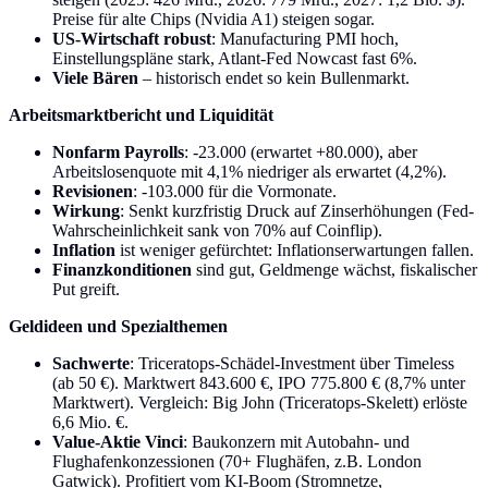
Preise für alte Chips (Nvidia A1) steigen sogar.
US-Wirtschaft robust
: Manufacturing PMI hoch,
Einstellungspläne stark, Atlant-Fed Nowcast fast 6%.
Viele Bären
– historisch endet so kein Bullenmarkt.
Arbeitsmarktbericht und Liquidität
Nonfarm Payrolls
: -23.000 (erwartet +80.000), aber
Arbeitslosenquote mit 4,1% niedriger als erwartet (4,2%).
Revisionen
: -103.000 für die Vormonate.
Wirkung
: Senkt kurzfristig Druck auf Zinserhöhungen (Fed-
Wahrscheinlichkeit sank von 70% auf Coinflip).
Inflation
ist weniger gefürchtet: Inflationserwartungen fallen.
Finanzkonditionen
sind gut, Geldmenge wächst, fiskalischer
Put greift.
Geldideen und Spezialthemen
Sachwerte
: Triceratops-Schädel-Investment über Timeless
(ab 50 €). Marktwert 843.600 €, IPO 775.800 € (8,7% unter
Marktwert). Vergleich: Big John (Triceratops-Skelett) erlöste
6,6 Mio. €.
Value-Aktie Vinci
: Baukonzern mit Autobahn- und
Flughafenkonzessionen (70+ Flughäfen, z.B. London
Gatwick). Profitiert vom KI-Boom (Stromnetze,