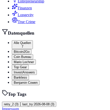
Entrepreneurship
Finanzen
Longevity
True Crime
Datenquellen
Alle Quellen
7
Bitcoin2Go
Coin Bureau
Mario Lochner
Top Gear
InvestAnswers
Bankless
Benjamin Cowen
Top Tags
retry_2
(
3
)
last_try:2026-08-08
(
3
)
Impressum