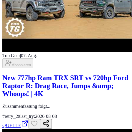
Top Gear
|
07. Aug.
Abonnieren
New 777hp Ram TRX SRT vs 720hp Ford
Raptor R: Drag Race, Jumps &amp;
Whoops! | 4K
Zusammenfassung folgt...
#
retry_2
#
last_try:2026-08-08
QUELLE