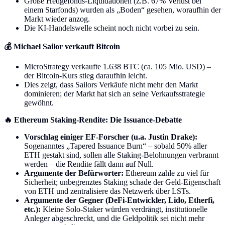
Große Hedgefonds-Liquidationen (z.B. 67% Verlust bei
einem Starfonds) wurden als „Boden“ gesehen, woraufhin der
Markt wieder anzog.
Die KI-Handelswelle scheint noch nicht vorbei zu sein.
💰 Michael Sailor verkauft Bitcoin
MicroStrategy verkaufte 1.638 BTC (ca. 105 Mio. USD) –
der Bitcoin-Kurs stieg daraufhin leicht.
Dies zeigt, dass Sailors Verkäufe nicht mehr den Markt
dominieren; der Markt hat sich an seine Verkaufsstrategie
gewöhnt.
🔥 Ethereum Staking-Rendite: Die Issuance-Debatte
Vorschlag einiger EF-Forscher (u.a. Justin Drake):
Sogenanntes „Tapered Issuance Burn“ – sobald 50% aller
ETH gestakt sind, sollen alle Staking-Belohnungen verbrannt
werden – die Rendite fällt dann auf Null.
Argumente der Befürworter:
Ethereum zahle zu viel für
Sicherheit; unbegrenztes Staking schade der Geld-Eigenschaft
von ETH und zentralisiere das Netzwerk über LSTs.
Argumente der Gegner (DeFi-Entwickler, Lido, Etherfi,
etc.):
Kleine Solo-Staker würden verdrängt, institutionelle
Anleger abgeschreckt, und die Geldpolitik sei nicht mehr