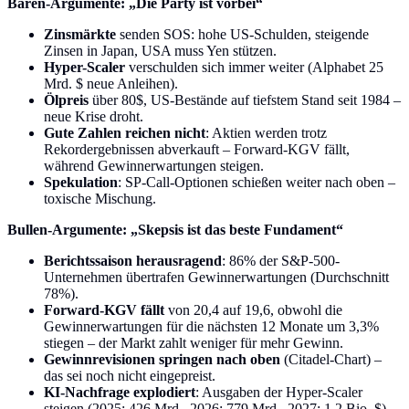
Bären-Argumente: „Die Party ist vorbei“
Zinsmärkte
senden SOS: hohe US-Schulden, steigende
Zinsen in Japan, USA muss Yen stützen.
Hyper-Scaler
verschulden sich immer weiter (Alphabet 25
Mrd. $ neue Anleihen).
Ölpreis
über 80$, US-Bestände auf tiefstem Stand seit 1984 –
neue Krise droht.
Gute Zahlen reichen nicht
: Aktien werden trotz
Rekordergebnissen abverkauft – Forward-KGV fällt,
während Gewinnerwartungen steigen.
Spekulation
: SP-Call-Optionen schießen weiter nach oben –
toxische Mischung.
Bullen-Argumente: „Skepsis ist das beste Fundament“
Berichtssaison herausragend
: 86% der S&P-500-
Unternehmen übertrafen Gewinnerwartungen (Durchschnitt
78%).
Forward-KGV fällt
von 20,4 auf 19,6, obwohl die
Gewinnerwartungen für die nächsten 12 Monate um 3,3%
stiegen – der Markt zahlt weniger für mehr Gewinn.
Gewinnrevisionen springen nach oben
(Citadel-Chart) –
das sei noch nicht eingepreist.
KI-Nachfrage explodiert
: Ausgaben der Hyper-Scaler
steigen (2025: 426 Mrd., 2026: 779 Mrd., 2027: 1,2 Bio. $).