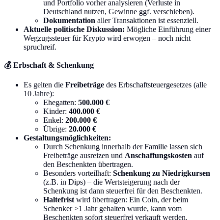
und Portfolio vorher analysieren (Verluste in
Deutschland nutzen, Gewinne ggf. verschieben).
Dokumentation
aller Transaktionen ist essenziell.
Aktuelle politische Diskussion:
Mögliche Einführung einer
Wegzugssteuer für Krypto wird erwogen – noch nicht
spruchreif.
💰 Erbschaft & Schenkung
Es gelten die
Freibeträge
des Erbschaftsteuergesetzes (alle
10 Jahre):
Ehegatten:
500.000 €
Kinder:
400.000 €
Enkel:
200.000 €
Übrige:
20.000 €
Gestaltungsmöglichkeiten:
Durch Schenkung innerhalb der Familie lassen sich
Freibeträge ausreizen und
Anschaffungskosten
auf
den Beschenkten übertragen.
Besonders vorteilhaft:
Schenkung zu Niedrigkursen
(z.B. in Dips) – die Wertsteigerung nach der
Schenkung ist dann steuerfrei für den Beschenkten.
Haltefrist
wird übertragen: Ein Coin, der beim
Schenker >1 Jahr gehalten wurde, kann vom
Beschenkten sofort steuerfrei verkauft werden.