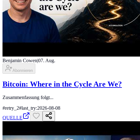
Benjamin Cowen
|
07. Aug.
Abonnieren
Bitcoin: Where in the Cycle Are We?
Zusammenfassung folgt...
#
retry_2
#
last_try:2026-08-08
QUELLE