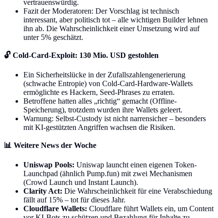
vertrauenswürdig.
Fazit der Moderatoren: Der Vorschlag ist technisch
interessant, aber politisch tot – alle wichtigen Builder lehnen
ihn ab. Die Wahrscheinlichkeit einer Umsetzung wird auf
unter 5% geschätzt.
🔓 Cold-Card-Exploit: 130 Mio. USD gestohlen
Ein Sicherheitslücke in der Zufallszahlengenerierung
(schwache Entropie) von Cold-Card-Hardware-Wallets
ermöglichte es Hackern, Seed-Phrases zu erraten.
Betroffene hatten alles „richtig“ gemacht (Offline-
Speicherung), trotzdem wurden ihre Wallets geleert.
Warnung: Selbst-Custody ist nicht narrensicher – besonders
mit KI-gestützten Angriffen wachsen die Risiken.
📊 Weitere News der Woche
Uniswap Pools:
Uniswap launcht einen eigenen Token-
Launchpad (ähnlich Pump.fun) mit zwei Mechanismen
(Crowd Launch und Instant Launch).
Clarity Act:
Die Wahrscheinlichkeit für eine Verabschiedung
fällt auf 15% – tot für dieses Jahr.
Cloudflare Wallets:
Cloudflare führt Wallets ein, um Content
vor KI-Bots zu schützen und Bezahlung für Inhalte zu