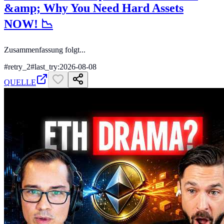
&amp; Why You Need Hard Assets
NOW! 📉
Zusammenfassung folgt...
#
retry_2
#
last_try:2026-08-08
QUELLE