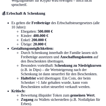
Wegzugssteuer für Krypto wird erwogen – noch nicht
spruchreif.
💰 Erbschaft & Schenkung
Es gelten die
Freibeträge
des Erbschaftsteuergesetzes (alle
10 Jahre):
Ehegatten:
500.000 €
Kinder:
400.000 €
Enkel:
200.000 €
Übrige:
20.000 €
Gestaltungsmöglichkeiten:
Durch Schenkung innerhalb der Familie lassen sich
Freibeträge ausreizen und
Anschaffungskosten
auf
den Beschenkten übertragen.
Besonders vorteilhaft:
Schenkung zu Niedrigkursen
(z.B. in Dips) – die Wertsteigerung nach der
Schenkung ist dann steuerfrei für den Beschenkten.
Haltefrist
wird übertragen: Ein Coin, der beim
Schenker >1 Jahr gehalten wurde, kann vom
Beschenkten sofort steuerfrei verkauft werden.
Kritisch:
Bewertung illiquider Token zum
gemeinen Wert
.
Zugang
zu Wallets sicherstellen (z.B. Notfallplan für
Erben).