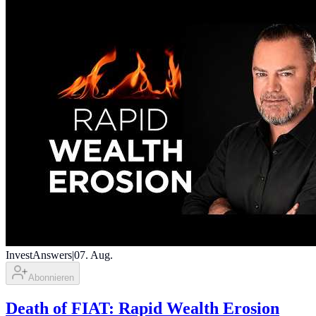
InvestAnswers
|
07. Aug.
Abonnieren
Death of FIAT: Rapid Wealth Erosion