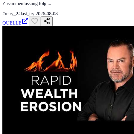
Zusammenfassung folgt...
#
retry_2
#
last_try:2026-08-08
QUELLE