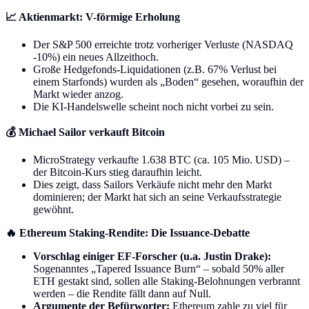
📈 Aktienmarkt: V-förmige Erholung
Der S&P 500 erreichte trotz vorheriger Verluste (NASDAQ
-10%) ein neues Allzeithoch.
Große Hedgefonds-Liquidationen (z.B. 67% Verlust bei
einem Starfonds) wurden als „Boden“ gesehen, woraufhin der
Markt wieder anzog.
Die KI-Handelswelle scheint noch nicht vorbei zu sein.
💰 Michael Sailor verkauft Bitcoin
MicroStrategy verkaufte 1.638 BTC (ca. 105 Mio. USD) –
der Bitcoin-Kurs stieg daraufhin leicht.
Dies zeigt, dass Sailors Verkäufe nicht mehr den Markt
dominieren; der Markt hat sich an seine Verkaufsstrategie
gewöhnt.
🔥 Ethereum Staking-Rendite: Die Issuance-Debatte
Vorschlag einiger EF-Forscher (u.a. Justin Drake):
Sogenanntes „Tapered Issuance Burn“ – sobald 50% aller
ETH gestakt sind, sollen alle Staking-Belohnungen verbrannt
werden – die Rendite fällt dann auf Null.
Argumente der Befürworter:
Ethereum zahle zu viel für