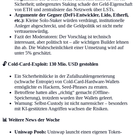
Sicherheit; unbegrenztes Staking schade der Geld-Eigenschaft
von ETH und zentralisiere das Netzwerk über LSTs.
Argumente der Gegner (DeFi-Entwickler, Lido, Etherfi,
etc.):
Kleine Solo-Staker würden verdrängt, institutionelle
Anleger abgeschreckt, und die Geldpolitik sei nicht mehr
vertrauenswürdig.
Fazit der Moderatoren: Der Vorschlag ist technisch
interessant, aber politisch tot – alle wichtigen Builder lehnen
ihn ab. Die Wahrscheinlichkeit einer Umsetzung wird auf
unter 5% geschätzt.
🔓 Cold-Card-Exploit: 130 Mio. USD gestohlen
Ein Sicherheitslücke in der Zufallszahlengenerierung
(schwache Entropie) von Cold-Card-Hardware-Wallets
ermöglichte es Hackern, Seed-Phrases zu erraten.
Betroffene hatten alles „richtig“ gemacht (Offline-
Speicherung), trotzdem wurden ihre Wallets geleert.
Warnung: Selbst-Custody ist nicht narrensicher – besonders
mit KI-gestützten Angriffen wachsen die Risiken.
📊 Weitere News der Woche
Uniswap Pools:
Uniswap launcht einen eigenen Token-