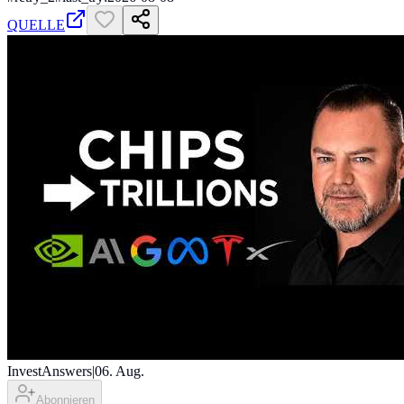
QUELLE
InvestAnswers
|
06. Aug.
Abonnieren