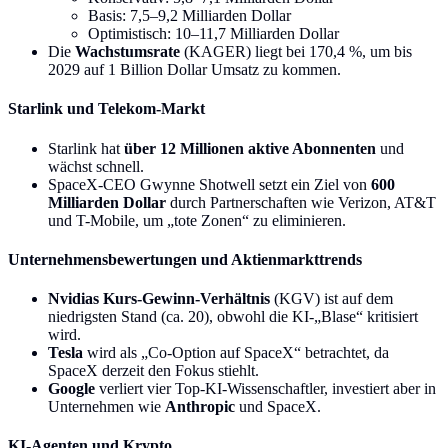
Basis: 7,5–9,2 Milliarden Dollar
Optimistisch: 10–11,7 Milliarden Dollar
Die
Wachstumsrate
(KAGER) liegt bei 170,4 %, um bis
2029 auf 1 Billion Dollar Umsatz zu kommen.
Starlink und Telekom-Markt
Starlink hat
über 12 Millionen aktive Abonnenten
und
wächst schnell.
SpaceX-CEO Gwynne Shotwell setzt ein Ziel von
600
Milliarden Dollar
durch Partnerschaften wie Verizon, AT&T
und T-Mobile, um „tote Zonen“ zu eliminieren.
Unternehmensbewertungen und Aktienmarkttrends
Nvidias Kurs-Gewinn-Verhältnis
(KGV) ist auf dem
niedrigsten Stand (ca. 20), obwohl die KI-„Blase“ kritisiert
wird.
Tesla
wird als „Co-Option auf SpaceX“ betrachtet, da
SpaceX derzeit den Fokus stiehlt.
Google
verliert vier Top-KI-Wissenschaftler, investiert aber in
Unternehmen wie
Anthropic
und SpaceX.
KI-Agenten und Krypto