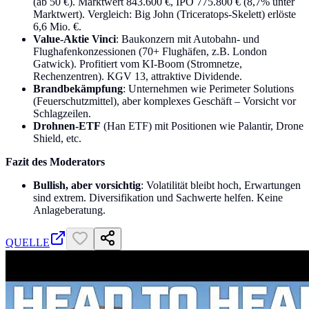
(ab 50 €). Marktwert 843.600 €, IPO 775.800 € (8,7% unter
Marktwert). Vergleich: Big John (Triceratops-Skelett) erlöste
6,6 Mio. €.
Value-Aktie Vinci
: Baukonzern mit Autobahn- und
Flughafenkonzessionen (70+ Flughäfen, z.B. London
Gatwick). Profitiert vom KI-Boom (Stromnetze,
Rechenzentren). KGV 13, attraktive Dividende.
Brandbekämpfung
: Unternehmen wie Perimeter Solutions
(Feuerschutzmittel), aber komplexes Geschäft – Vorsicht vor
Schlagzeilen.
Drohnen-ETF
(Han ETF) mit Positionen wie Palantir, Drone
Shield, etc.
Fazit des Moderators
Bullish, aber vorsichtig
: Volatilität bleibt hoch, Erwartungen
sind extrem. Diversifikation und Sachwerte helfen. Keine
Anlageberatung.
QUELLE