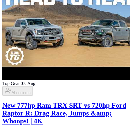
Top Gear
|
07. Aug.
Abonnieren
New 777hp Ram TRX SRT vs 720hp Ford
Raptor R: Drag Race, Jumps &amp;
Whoops! | 4K