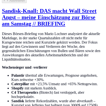
Abonnieren
Sandisk-Knall: DAS macht Wall Street
Angst – meine Einschätzung zur Börse
am Samstag // BRIEFING
Dieses Börsen-Briefing von Mario Lochner analysiert die aktuelle
Marktlage, in der starke Quartalszahlen oft nicht mehr für
Kursgewinne reichen und Kursziele gekürzt werden. Der Fokus
liegt auf den Gewinnern und Verlierern der Woche, den
gegensätzlichen Einschätzungen von Bullen und Bären sowie den
Auswirkungen des aktuellen Arbeitsmarktberichts und der
Liquiditätssituation.
Wochensieger und -verlierer
Palantir
übertraf alle Erwartungen, Prognose angehoben,
Kurs zeitweise +30%.
Caterpillar
mit +23,5% Umsatz und +65% Nettogewinn.
Shopify
mit starkem Ausblick.
C4 Therapeutics
(Biotech) fast verdoppelt, aber
hochspekulativ.
Sandisk
lieferte Rekordzahlen, wurde aber abverkauft –
Kursziel von Jefferies fast halbiert (von 3000$ auf 1750$).