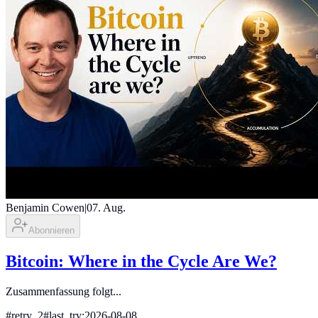
Benjamin Cowen
|
07. Aug.
Abonnieren
Bitcoin: Where in the Cycle Are We?
Zusammenfassung folgt...
#
retry_2
#
last_try:2026-08-08