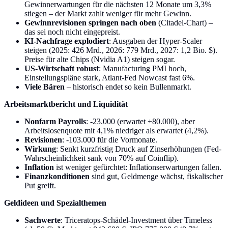
Gewinnerwartungen für die nächsten 12 Monate um 3,3%
stiegen – der Markt zahlt weniger für mehr Gewinn.
Gewinnrevisionen springen nach oben
(Citadel-Chart) –
das sei noch nicht eingepreist.
KI-Nachfrage explodiert
: Ausgaben der Hyper-Scaler
steigen (2025: 426 Mrd., 2026: 779 Mrd., 2027: 1,2 Bio. $).
Preise für alte Chips (Nvidia A1) steigen sogar.
US-Wirtschaft robust
: Manufacturing PMI hoch,
Einstellungspläne stark, Atlant-Fed Nowcast fast 6%.
Viele Bären
– historisch endet so kein Bullenmarkt.
Arbeitsmarktbericht und Liquidität
Nonfarm Payrolls
: -23.000 (erwartet +80.000), aber
Arbeitslosenquote mit 4,1% niedriger als erwartet (4,2%).
Revisionen
: -103.000 für die Vormonate.
Wirkung
: Senkt kurzfristig Druck auf Zinserhöhungen (Fed-
Wahrscheinlichkeit sank von 70% auf Coinflip).
Inflation
ist weniger gefürchtet: Inflationserwartungen fallen.
Finanzkonditionen
sind gut, Geldmenge wächst, fiskalischer
Put greift.
Geldideen und Spezialthemen
Sachwerte
: Triceratops-Schädel-Investment über Timeless