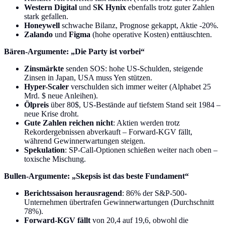
Western Digital
und
SK Hynix
ebenfalls trotz guter Zahlen
stark gefallen.
Honeywell
schwache Bilanz, Prognose gekappt, Aktie -20%.
Zalando
und
Figma
(hohe operative Kosten) enttäuschten.
Bären-Argumente: „Die Party ist vorbei“
Zinsmärkte
senden SOS: hohe US-Schulden, steigende
Zinsen in Japan, USA muss Yen stützen.
Hyper-Scaler
verschulden sich immer weiter (Alphabet 25
Mrd. $ neue Anleihen).
Ölpreis
über 80$, US-Bestände auf tiefstem Stand seit 1984 –
neue Krise droht.
Gute Zahlen reichen nicht
: Aktien werden trotz
Rekordergebnissen abverkauft – Forward-KGV fällt,
während Gewinnerwartungen steigen.
Spekulation
: SP-Call-Optionen schießen weiter nach oben –
toxische Mischung.
Bullen-Argumente: „Skepsis ist das beste Fundament“
Berichtssaison herausragend
: 86% der S&P-500-
Unternehmen übertrafen Gewinnerwartungen (Durchschnitt
78%).
Forward-KGV fällt
von 20,4 auf 19,6, obwohl die