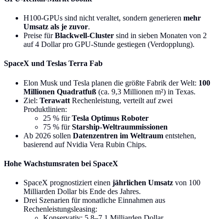
H100-GPUs sind nicht veraltet, sondern generieren
mehr
Umsatz als je zuvor
.
Preise für
Blackwell-Cluster
sind in sieben Monaten von 2
auf 4 Dollar pro GPU-Stunde gestiegen (Verdopplung).
SpaceX und Teslas Terra Fab
Elon Musk und Tesla planen die größte Fabrik der Welt:
100
Millionen Quadratfuß
(ca. 9,3 Millionen m²) in Texas.
Ziel:
Terawatt
Rechenleistung, verteilt auf zwei
Produktlinien:
25 % für
Tesla Optimus Roboter
75 % für
Starship-Weltraummissionen
Ab 2026 sollen
Datenzentren im Weltraum
entstehen,
basierend auf Nvidia Vera Rubin Chips.
Hohe Wachstumsraten bei SpaceX
SpaceX prognostiziert einen
jährlichen Umsatz
von 100
Milliarden Dollar bis Ende des Jahres.
Drei Szenarien für monatliche Einnahmen aus
Rechenleistungsleasing:
Konservativ: 5,8–7,1 Milliarden Dollar