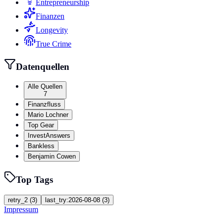
Entrepreneurship
Finanzen
Longevity
True Crime
Datenquellen
Alle Quellen
7
Finanzfluss
Mario Lochner
Top Gear
InvestAnswers
Bankless
Benjamin Cowen
Top Tags
retry_2
(
3
)
last_try:2026-08-08
(
3
)
Impressum