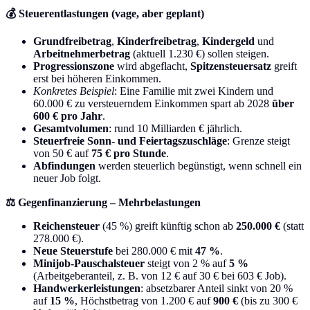
💰 Steuerentlastungen (vage, aber geplant)
Grundfreibetrag
,
Kinderfreibetrag
,
Kindergeld
und
Arbeitnehmerbetrag
(aktuell 1.230 €) sollen steigen.
Progressionszone
wird abgeflacht,
Spitzensteuersatz
greift
erst bei höheren Einkommen.
Konkretes Beispiel
: Eine Familie mit zwei Kindern und
60.000 € zu versteuerndem Einkommen spart ab 2028
über
600 € pro Jahr
.
Gesamtvolumen
: rund 10 Milliarden € jährlich.
Steuerfreie Sonn- und Feiertagszuschläge
: Grenze steigt
von 50 € auf
75 € pro Stunde
.
Abfindungen
werden steuerlich begünstigt, wenn schnell ein
neuer Job folgt.
⚖️ Gegenfinanzierung – Mehrbelastungen
Reichensteuer
(45 %) greift künftig schon ab
250.000 €
(statt
278.000 €).
Neue Steuerstufe
bei 280.000 € mit
47 %
.
Minijob-Pauschalsteuer
steigt von 2 % auf
5 %
(Arbeitgeberanteil, z. B. von 12 € auf 30 € bei 603 € Job).
Handwerkerleistungen
: absetzbarer Anteil sinkt von 20 %
auf
15 %
, Höchstbetrag von 1.200 € auf
900 €
(bis zu 300 €