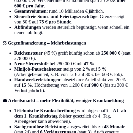
60.000 € zu versteuerndem Einkommen spart ab 2028
über
600 € pro Jahr
.
Gesamtvolumen
: rund 10 Milliarden € jährlich.
Steuerfreie Sonn- und Feiertagszuschläge
: Grenze steigt
von 50 € auf
75 € pro Stunde
.
Abfindungen
werden steuerlich begünstigt, wenn schnell ein
neuer Job folgt.
⚖️ Gegenfinanzierung – Mehrbelastungen
Reichensteuer
(45 %) greift künftig schon ab
250.000 €
(statt
278.000 €).
Neue Steuerstufe
bei 280.000 € mit
47 %
.
Minijob-Pauschalsteuer
steigt von 2 % auf
5 %
(Arbeitgeberanteil, z. B. von 12 € auf 30 € bei 603 € Job).
Handwerkerleistungen
: absetzbarer Anteil sinkt von 20 %
auf
15 %
, Höchstbetrag von 1.200 € auf
900 €
(bis zu 300 €
Verlust jährlich).
💼 Arbeitsmarkt – mehr Flexibilität, weniger Krankmeldung
Telefonische Krankschreibung
wird abgeschafft –
AU ab
dem 1. Krankheitstag
(bisher gesetzlich ab 4. Tag,
Arbeitgeber kann abweichen).
Sachgrundlose Befristung
ausgeweitet: bis zu
48 Monate
(statt 24) und
6 Verlängerungen
(statt 3). Auch erneute