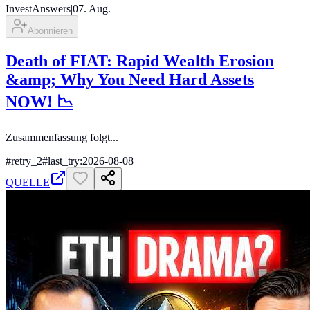
InvestAnswers
|
07. Aug.
Abonnieren
Death of FIAT: Rapid Wealth Erosion
&amp; Why You Need Hard Assets
NOW! 📉
Zusammenfassung folgt...
#
retry_2
#
last_try:2026-08-08
QUELLE