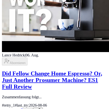
Lance Hedrick
|
06. Aug.
Abonnieren
Did Fellow Change Home Espresso? Or,
Just Another Prosumer Machine? ES1
Full Review
Zusammenfassung folgt...
#
retry_1
#
last_try:2026-08-06