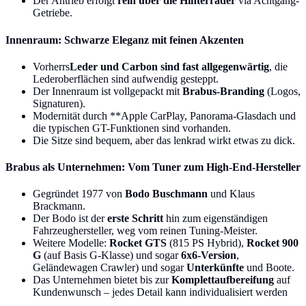
Der Antrieb erfolgt
rein über die Hinterräder
via Achtgang-
Getriebe.
Innenraum: Schwarze Eleganz mit feinen Akzenten
Vorherrs
Leder und Carbon sind fast allgegenwärtig
, die
Lederoberflächen sind aufwendig gesteppt.
Der Innenraum ist vollgepackt mit
Brabus-Branding
(Logos,
Signaturen).
Modernität durch **Apple CarPlay, Panorama-Glasdach und
die typischen GT-Funktionen sind vorhanden.
Die Sitze sind bequem, aber das lenkrad wirkt etwas zu dick.
Brabus als Unternehmen: Vom Tuner zum High-End-Hersteller
Gegründet 1977 von
Bodo Buschmann
und Klaus
Brackmann.
Der Bodo ist der
erste Schritt
hin zum eigenständigen
Fahrzeughersteller, weg vom reinen Tuning-Meister.
Weitere Modelle:
Rocket GTS
(815 PS Hybrid),
Rocket 900
G
(auf Basis G-Klasse) und sogar
6x6-Version
,
Geländewagen Crawler) und sogar
Unterkünfte
und Boote.
Das Unternehmen bietet bis zur
Komplettaufbereifung
auf
Kundenwunsch – jedes Detail kann individualisiert werden