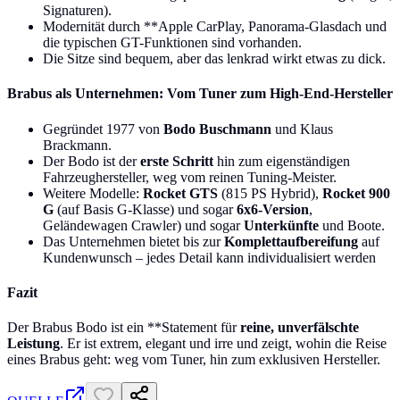
Signaturen).
Modernität durch **Apple CarPlay, Panorama-Glasdach und
die typischen GT-Funktionen sind vorhanden.
Die Sitze sind bequem, aber das lenkrad wirkt etwas zu dick.
Brabus als Unternehmen: Vom Tuner zum High-End-Hersteller
Gegründet 1977 von
Bodo Buschmann
und Klaus
Brackmann.
Der Bodo ist der
erste Schritt
hin zum eigenständigen
Fahrzeughersteller, weg vom reinen Tuning-Meister.
Weitere Modelle:
Rocket GTS
(815 PS Hybrid),
Rocket 900
G
(auf Basis G-Klasse) und sogar
6x6-Version
,
Geländewagen Crawler) und sogar
Unterkünfte
und Boote.
Das Unternehmen bietet bis zur
Komplettaufbereifung
auf
Kundenwunsch – jedes Detail kann individualisiert werden
Fazit
Der Brabus Bodo ist ein **Statement für
reine, unverfälschte
Leistung
. Er ist extrem, elegant und irre und zeigt, wohin die Reise
eines Brabus geht: weg vom Tuner, hin zum exklusiven Hersteller.