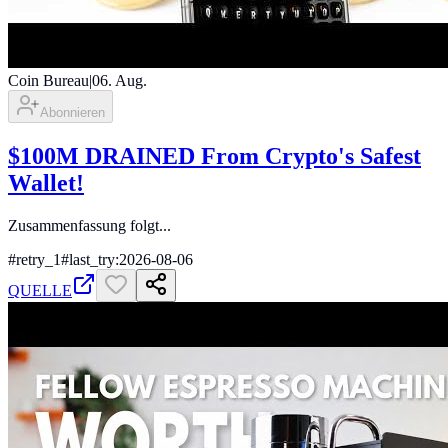
Coin Bureau
|
06. Aug.
Abonnieren
$100M DRAINED From Crypto's Safest
Wallet!
Zusammenfassung folgt...
#
retry_1
#
last_try:2026-08-06
QUELLE