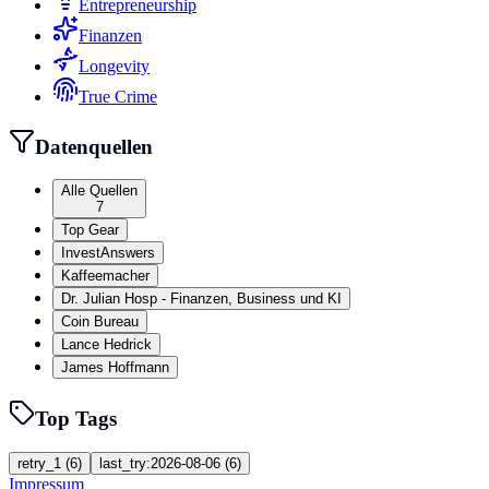
Entrepreneurship
Finanzen
Longevity
True Crime
Datenquellen
Alle Quellen
7
Top Gear
InvestAnswers
Kaffeemacher
Dr. Julian Hosp - Finanzen, Business und KI
Coin Bureau
Lance Hedrick
James Hoffmann
Top Tags
retry_1
(
6
)
last_try:2026-08-06
(
6
)
Impressum