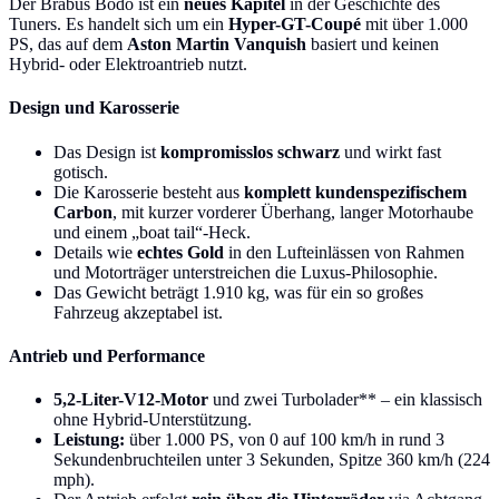
Der Brabus Bodo ist ein
neues Kapitel
in der Geschichte des
Tuners. Es handelt sich um ein
Hyper-GT-Coupé
mit über 1.000
PS, das auf dem
Aston Martin Vanquish
basiert und keinen
Hybrid- oder Elektroantrieb nutzt.
Design und Karosserie
Das Design ist
kompromisslos schwarz
und wirkt fast
gotisch.
Die Karosserie besteht aus
komplett kundenspezifischem
Carbon
, mit kurzer vorderer Überhang, langer Motorhaube
und einem „boat tail“-Heck.
Details wie
echtes Gold
in den Lufteinlässen von Rahmen
und Motorträger unterstreichen die Luxus-Philosophie.
Das Gewicht beträgt 1.910 kg, was für ein so großes
Fahrzeug akzeptabel ist.
Antrieb und Performance
5,2-Liter-V12-Motor
und zwei Turbolader** – ein klassisch
ohne Hybrid-Unterstützung.
Leistung:
über 1.000 PS, von 0 auf 100 km/h in rund 3
Sekundenbruchteilen unter 3 Sekunden, Spitze 360 km/h (224
mph).