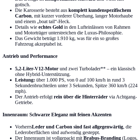
gotisch.
Die Karosserie besteht aus
komplett kundenspezifischem
Carbon
, mit kurzer vorderer Überhang, langer Motorhaube
und einem „boat tail“-Heck.
Details wie
echtes Gold
in den Lufteinlässen von Rahmen
und Motorträger unterstreichen die Luxus-Philosophie.
Das Gewicht beträgt 1.910 kg, was für ein so großes
Fahrzeug akzeptabel ist.
Antrieb und Performance
5,2-Liter-V12-Motor
und zwei Turbolader** – ein klassisch
ohne Hybrid-Unterstützung.
Leistung:
über 1.000 PS, von 0 auf 100 km/h in rund 3
Sekundenbruchteilen unter 3 Sekunden, Spitze 360 km/h (224
mph).
Der Antrieb erfolgt
rein über die Hinterräder
via Achtgang-
Getriebe.
Innenraum: Schwarze Eleganz mit feinen Akzenten
Vorherrs
Leder und Carbon sind fast allgegenwärtig
, die
Lederoberflächen sind aufwendig gesteppt.
Der Innenraum ist vollgepackt mit
Brabus-Branding
(Logos,