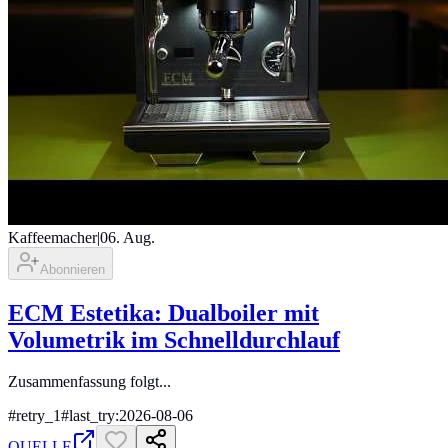
Kaffeemacher
|
06. Aug.
Abonnieren
ECM Estetika: Dualboiler mit
Volumetrik im Schnelldurchlauf
Zusammenfassung folgt...
#
retry_1
#
last_try:2026-08-06
QUELLE