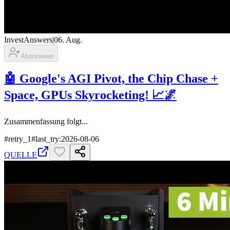
InvestAnswers
|
06. Aug.
Abonnieren
🤖 Google's AGI Pivot, the Chip Chase +
Space, GPUs Skyrocketing! 📈🌌
Zusammenfassung folgt...
#
retry_1
#
last_try:2026-08-06
QUELLE