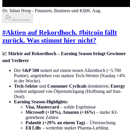
Dr. Julian Hosp - Finanzen, Business und KI
|
06. Aug.
Abonnieren
#Aktien auf Rekordhoch. #bitcoin fällt
zurück. Was stimmt hier nicht?
📈 Märkte auf Rekordhoch – Earning Season bringt Gewinner
und Verlierer
Der
S&P 500
notiert auf einem neuen Allzeithoch (~5.700
Punkte), angetrieben von starken Tech-Werten (Nasdaq +4%
in der Woche).
Tech-Sektor
und
Consumer Cyclicals
dominieren;
Energy
verliert aufgrund von Ölpreisrückgang (Hoffnung auf Iran-
Deal).
Earning Season-Highlights:
Visa, Mastercard
– solide Ergebnisse
Microsoft (+10%), Amazon (+16%)
– starke KI-
getriebene Zahlen
Palantir (+29% an einem Tag)
– Überraschung
Eli Lilly
– weiterhin starker Pharma-Liebling