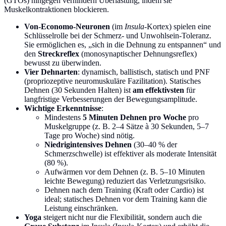
(GTOs) hingegen verhindern Überlastung, indem sie
Muskelkontraktionen blockieren.
Von-Economo-Neuronen
(im
Insula
-Kortex) spielen eine
Schlüsselrolle bei der Schmerz- und Unwohlsein-Toleranz.
Sie ermöglichen es, „sich in die Dehnung zu entspannen“ und
den
Streckreflex
(monosynaptischer Dehnungsreflex)
bewusst zu überwinden.
Vier Dehnarten
: dynamisch, ballistisch, statisch und PNF
(propriozeptive neuromuskuläre Fazilitation). Statisches
Dehnen (30 Sekunden Halten) ist
am effektivsten
für
langfristige Verbesserungen der Bewegungsamplitude.
Wichtige Erkenntnisse
:
Mindestens
5 Minuten Dehnen pro Woche
pro
Muskelgruppe (z. B. 2–4 Sätze à 30 Sekunden, 5–7
Tage pro Woche) sind nötig.
Niedrigintensives Dehnen
(30–40 % der
Schmerzschwelle) ist effektiver als moderate Intensität
(80 %).
Aufwärmen vor dem Dehnen (z. B. 5–10 Minuten
leichte Bewegung) reduziert das Verletzungsrisiko.
Dehnen nach dem Training (Kraft oder Cardio) ist
ideal; statisches Dehnen vor dem Training kann die
Leistung einschränken.
Yoga
steigert nicht nur die Flexibilität, sondern auch die