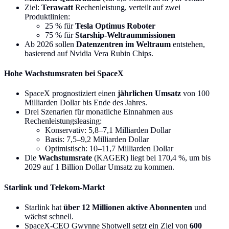
Ziel:
Terawatt
Rechenleistung, verteilt auf zwei
Produktlinien:
25 % für
Tesla Optimus Roboter
75 % für
Starship-Weltraummissionen
Ab 2026 sollen
Datenzentren im Weltraum
entstehen,
basierend auf Nvidia Vera Rubin Chips.
Hohe Wachstumsraten bei SpaceX
SpaceX prognostiziert einen
jährlichen Umsatz
von 100
Milliarden Dollar bis Ende des Jahres.
Drei Szenarien für monatliche Einnahmen aus
Rechenleistungsleasing:
Konservativ: 5,8–7,1 Milliarden Dollar
Basis: 7,5–9,2 Milliarden Dollar
Optimistisch: 10–11,7 Milliarden Dollar
Die
Wachstumsrate
(KAGER) liegt bei 170,4 %, um bis
2029 auf 1 Billion Dollar Umsatz zu kommen.
Starlink und Telekom-Markt
Starlink hat
über 12 Millionen aktive Abonnenten
und
wächst schnell.
SpaceX-CEO Gwynne Shotwell setzt ein Ziel von
600