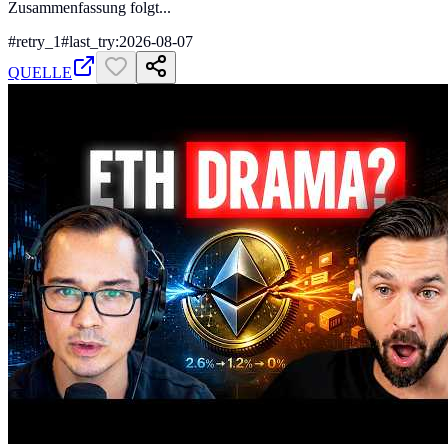
Zusammenfassung folgt...
#
retry_1
#
last_try:2026-08-07
QUELLE