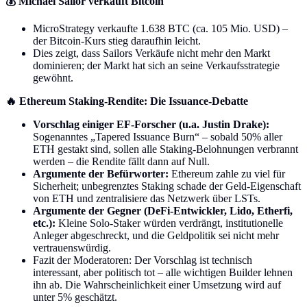
💰 Michael Sailor verkauft Bitcoin
MicroStrategy verkaufte 1.638 BTC (ca. 105 Mio. USD) –
der Bitcoin-Kurs stieg daraufhin leicht.
Dies zeigt, dass Sailors Verkäufe nicht mehr den Markt
dominieren; der Markt hat sich an seine Verkaufsstrategie
gewöhnt.
🔥 Ethereum Staking-Rendite: Die Issuance-Debatte
Vorschlag einiger EF-Forscher (u.a. Justin Drake):
Sogenanntes „Tapered Issuance Burn“ – sobald 50% aller
ETH gestakt sind, sollen alle Staking-Belohnungen verbrannt
werden – die Rendite fällt dann auf Null.
Argumente der Befürworter:
Ethereum zahle zu viel für
Sicherheit; unbegrenztes Staking schade der Geld-Eigenschaft
von ETH und zentralisiere das Netzwerk über LSTs.
Argumente der Gegner (DeFi-Entwickler, Lido, Etherfi,
etc.):
Kleine Solo-Staker würden verdrängt, institutionelle
Anleger abgeschreckt, und die Geldpolitik sei nicht mehr
vertrauenswürdig.
Fazit der Moderatoren: Der Vorschlag ist technisch
interessant, aber politisch tot – alle wichtigen Builder lehnen
ihn ab. Die Wahrscheinlichkeit einer Umsetzung wird auf
unter 5% geschätzt.