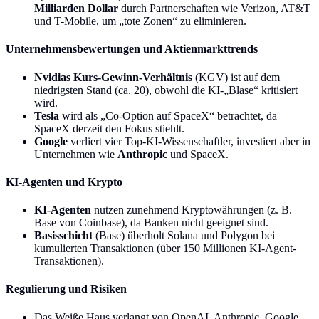
Milliarden Dollar
durch Partnerschaften wie Verizon, AT&T
und T-Mobile, um „tote Zonen“ zu eliminieren.
Unternehmensbewertungen und Aktienmarkttrends
Nvidias Kurs-Gewinn-Verhältnis
(KGV) ist auf dem
niedrigsten Stand (ca. 20), obwohl die KI-„Blase“ kritisiert
wird.
Tesla
wird als „Co-Option auf SpaceX“ betrachtet, da
SpaceX derzeit den Fokus stiehlt.
Google
verliert vier Top-KI-Wissenschaftler, investiert aber in
Unternehmen wie
Anthropic
und SpaceX.
KI-Agenten und Krypto
KI-Agenten
nutzen zunehmend Kryptowährungen (z. B.
Base von Coinbase), da Banken nicht geeignet sind.
Basisschicht
(Base) überholt Solana und Polygon bei
kumulierten Transaktionen (über 150 Millionen KI-Agent-
Transaktionen).
Regulierung und Risiken
Das Weiße Haus verlangt von OpenAI, Anthropic, Google