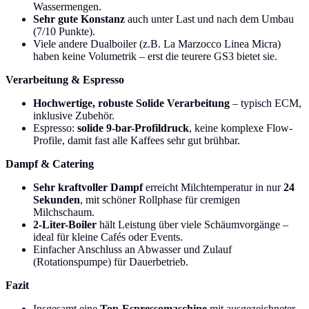
Wassermengen.
Sehr gute Konstanz
auch unter Last und nach dem Umbau
(7/10 Punkte).
Viele andere Dualboiler (z.B. La Marzocco Linea Micra)
haben keine Volumetrik – erst die teurere GS3 bietet sie.
Verarbeitung & Espresso
Hochwertige, robuste Solide Verarbeitung
– typisch ECM,
inklusive Zubehör.
Espresso:
solide 9-bar-Profildruck
, keine komplexe Flow-
Profile, damit fast alle Kaffees sehr gut brühbar.
Dampf & Catering
Sehr kraftvoller Dampf
erreicht Milchtemperatur in nur
24
Sekunden
, mit schöner Rollphase für cremigen
Milchschaum.
2-Liter-Boiler
hält Leistung über viele Schäumvorgänge –
ideal für kleine Cafés oder Events.
Einfacher Anschluss an Abwasser und Zulauf
(Rotationspumpe) für Dauerbetrieb.
Fazit
Insgesamt eine
Top-Espressomaschine
mit ausgezeichneter