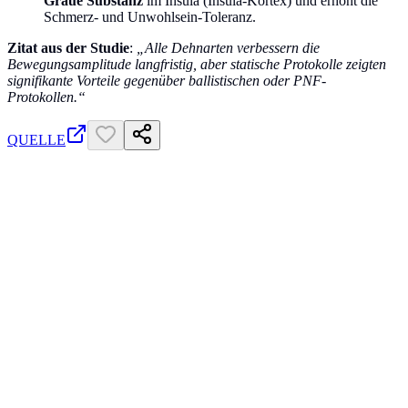
Graue Substanz
im Insula (Insula-Kortex) und erhöht die
Schmerz- und Unwohlsein-Toleranz.
Zitat aus der Studie
:
„Alle Dehnarten verbessern die
Bewegungsamplitude langfristig, aber statische Protokolle zeigten
signifikante Vorteile gegenüber ballistischen oder PNF-
Protokollen.“
QUELLE