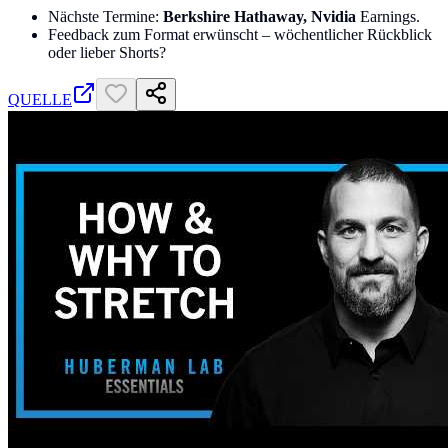
Nächste Termine:
Berkshire Hathaway, Nvidia
Earnings.
Feedback zum Format erwünscht – wöchentlicher Rückblick
oder lieber Shorts?
QUELLE