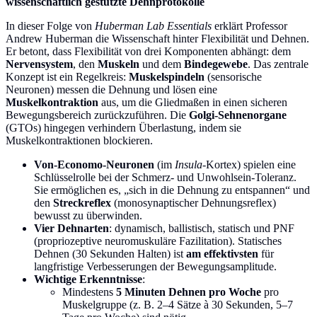
wissenschaftlich gestützte Dehnprotokolle
In dieser Folge von
Huberman Lab Essentials
erklärt Professor
Andrew Huberman die Wissenschaft hinter Flexibilität und Dehnen.
Er betont, dass Flexibilität von drei Komponenten abhängt: dem
Nervensystem
, den
Muskeln
und dem
Bindegewebe
. Das zentrale
Konzept ist ein Regelkreis:
Muskelspindeln
(sensorische
Neuronen) messen die Dehnung und lösen eine
Muskelkontraktion
aus, um die Gliedmaßen in einen sicheren
Bewegungsbereich zurückzuführen. Die
Golgi-Sehnenorgane
(GTOs) hingegen verhindern Überlastung, indem sie
Muskelkontraktionen blockieren.
Von-Economo-Neuronen
(im
Insula
-Kortex) spielen eine
Schlüsselrolle bei der Schmerz- und Unwohlsein-Toleranz.
Sie ermöglichen es, „sich in die Dehnung zu entspannen“ und
den
Streckreflex
(monosynaptischer Dehnungsreflex)
bewusst zu überwinden.
Vier Dehnarten
: dynamisch, ballistisch, statisch und PNF
(propriozeptive neuromuskuläre Fazilitation). Statisches
Dehnen (30 Sekunden Halten) ist
am effektivsten
für
langfristige Verbesserungen der Bewegungsamplitude.
Wichtige Erkenntnisse
:
Mindestens
5 Minuten Dehnen pro Woche
pro
Muskelgruppe (z. B. 2–4 Sätze à 30 Sekunden, 5–7