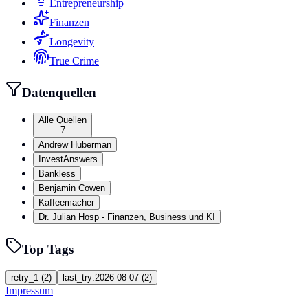
Entrepreneurship
Finanzen
Longevity
True Crime
Datenquellen
Alle Quellen
7
Andrew Huberman
InvestAnswers
Bankless
Benjamin Cowen
Kaffeemacher
Dr. Julian Hosp - Finanzen, Business und KI
Top Tags
retry_1
(
2
)
last_try:2026-08-07
(
2
)
Impressum