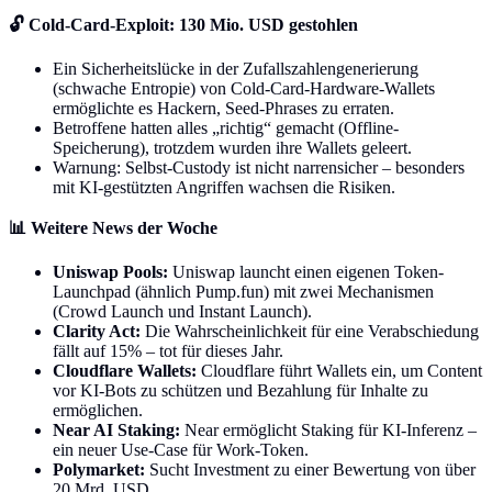
🔓 Cold-Card-Exploit: 130 Mio. USD gestohlen
Ein Sicherheitslücke in der Zufallszahlengenerierung
(schwache Entropie) von Cold-Card-Hardware-Wallets
ermöglichte es Hackern, Seed-Phrases zu erraten.
Betroffene hatten alles „richtig“ gemacht (Offline-
Speicherung), trotzdem wurden ihre Wallets geleert.
Warnung: Selbst-Custody ist nicht narrensicher – besonders
mit KI-gestützten Angriffen wachsen die Risiken.
📊 Weitere News der Woche
Uniswap Pools:
Uniswap launcht einen eigenen Token-
Launchpad (ähnlich Pump.fun) mit zwei Mechanismen
(Crowd Launch und Instant Launch).
Clarity Act:
Die Wahrscheinlichkeit für eine Verabschiedung
fällt auf 15% – tot für dieses Jahr.
Cloudflare Wallets:
Cloudflare führt Wallets ein, um Content
vor KI-Bots zu schützen und Bezahlung für Inhalte zu
ermöglichen.
Near AI Staking:
Near ermöglicht Staking für KI-Inferenz –
ein neuer Use-Case für Work-Token.
Polymarket:
Sucht Investment zu einer Bewertung von über
20 Mrd. USD.