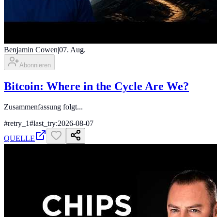
Benjamin Cowen
|
07. Aug.
Abonnieren
Bitcoin: Where in the Cycle Are We?
Zusammenfassung folgt...
#
retry_1
#
last_try:2026-08-07
QUELLE