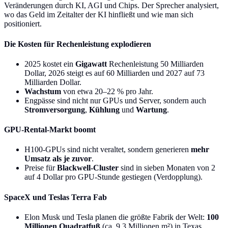
Veränderungen durch KI, AGI und Chips. Der Sprecher analysiert,
wo das Geld im Zeitalter der KI hinfließt und wie man sich
positioniert.
Die Kosten für Rechenleistung explodieren
2025 kostet ein
Gigawatt
Rechenleistung 50 Milliarden
Dollar, 2026 steigt es auf 60 Milliarden und 2027 auf 73
Milliarden Dollar.
Wachstum
von etwa 20–22 % pro Jahr.
Engpässe sind nicht nur GPUs und Server, sondern auch
Stromversorgung
,
Kühlung
und
Wartung
.
GPU-Rental-Markt boomt
H100-GPUs sind nicht veraltet, sondern generieren
mehr
Umsatz als je zuvor
.
Preise für
Blackwell-Cluster
sind in sieben Monaten von 2
auf 4 Dollar pro GPU-Stunde gestiegen (Verdopplung).
SpaceX und Teslas Terra Fab
Elon Musk und Tesla planen die größte Fabrik der Welt:
100
Millionen Quadratfuß
(ca. 9,3 Millionen m²) in Texas.