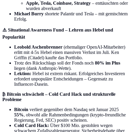
Apple, Tesla, Coinbase, Strategy
– enttäuschten oder
wurden abverkauft
Michael Burry
shortete Palantir und Tesla – mit gemischtem
Erfolg.
⚠️ Situational Awareness Fund – Lehren aus Hebel und
Popularität
Leobold Aschenbrenner
(ehemaliger OpenAI-Mitarbeiter)
erlitt mit 4-5x Hebel einen massiven Verlust im Juli. Ken
Griffin (Citadel) kaufte das Portfolio.
Trotz des Rückschlags soll der Fonds noch
80% im Plus
liegen (dank Anthropic-Wette).
Lektion:
Hebel ist extrem riskant. Erfolgreiches Investieren
erfordert unpopuläre Entscheidungen – Gegensatz zu
Influencer-Dasein.
₿ Bitcoin schwächelt – Cold Card Hack und strukturelle
Probleme
Bitcoin
verliert gegenüber dem Nasdaq seit Januar 2025
55%
, obwohl alle Rahmenbedingungen (krypto-freundliche
Regierung, Fed, SEC) positiv scheinen.
Cold Card Hack:
Über $100 Mio. gestohlen wegen
schwachem Zufallszahlengenerator. Sicherheitsdebatte über