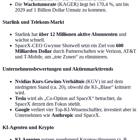
Die
Wachstumsrate
(KAGER) liegt bei 170,4 %, um bis
2029 auf 1 Billion Dollar Umsatz zu kommen.
Starlink und Telekom-Markt
Starlink hat
über 12 Millionen aktive Abonnenten
und
wächst schnell.
SpaceX-CEO Gwynne Shotwell setzt ein Ziel von
600
Milliarden Dollar
durch Partnerschaften wie Verizon, AT&T
und T-Mobile, um „tote Zonen“ zu eliminieren.
Unternehmensbewertungen und Aktienmarkttrends
Nvidias Kurs-Gewinn-Verhältnis
(KGV) ist auf dem
niedrigsten Stand (ca. 20), obwohl die KI-„Blase“ kritisiert
wird.
Tesla
wird als „Co-Option auf SpaceX“ betrachtet, da
SpaceX derzeit den Fokus stiehlt.
Google
verliert vier Top-KI-Wissenschaftler, investiert aber in
Unternehmen wie
Anthropic
und SpaceX.
KI-Agenten und Krypto
KI-Agenten
nutzen zunehmend Kryptowährungen (z. B.