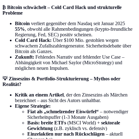
₿ Bitcoin schwächelt – Cold Card Hack und strukturelle
Probleme
Bitcoin
verliert gegenüber dem Nasdaq seit Januar 2025
55%
, obwohl alle Rahmenbedingungen (krypto-freundliche
Regierung, Fed, SEC) positiv scheinen.
Cold Card Hack:
Über $100 Mio. gestohlen wegen
schwachem Zufallszahlengenerator. Sicherheitsdebatte über
Bitcoin als Ganzes.
Zukunft:
Fehlendes Narrativ und fehlender Use Case –
Abhängigkeit von Michael Saylor (MicroStrategy) und
möglichen neuen Impulsen.
💡 Zinseszins & Portfolio-Strukturierung – Mythos oder
Realität?
Kritik an einem Artikel
, der den Zinseszins als Märchen
bezeichnet – aus Sicht des Autors unhaltbar.
Eigene Strategie:
Fiat als „schmelzender Eiswürfel“
– notwendiger
Sicherheitspuffer (1-3 Monate Ausgaben)
Basis: breite ETFs
(MSCI World) +
sektorale
Gewichtung
(z.B. zyklisch vs. defensiv)
Einzelaktien nur nach Rückschlägen
– aktuell