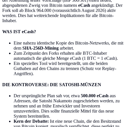
der Ablehnung seiner Vorschläge (BIP 300/301) einen neuen,
abgespaltenen Zweig von Bitcoin namens
eCash
angekündigt. Der
Fork soll ab Block 964.000 (voraussichtlich August 2026) aktiv
werden. Dies hat weitreichende Implikationen für alle Bitcoin-
Inhaber.
WAS IST eCash?
Eine nahezu identische Kopie des Bitcoin-Netzwerks, die mit
dem
SHA-256D-Mining
arbeitet.
Zum Zeitpunkt des Forks erhalten alle BTC-Inhaber
automatisch die gleiche Menge eCash (1 BTC = 1 eCash).
Ein spezielles Tool wird bereitgestellt, um die beiden
Guthaben auf den Chains zu trennen (Schutz vor Replay-
Angriffen).
DIE KONTROVERSE: DIE SATOSHI-MÜNZEN
Der ursprüngliche Plan sah vor, etwa
500.000 eCash
aus
Adressen, die Satoshi Nakamoto zugeschrieben werden, zu
nehmen und an frühe Entwickler und Investoren
umzuverteilen. Dies sollte finanzielle Mittel für das neue
System bereitstellen.
Kern der Debatte:
Ist eine neue Chain, die den Besitzstand
von Bitcoin kopiert, moralisch verpflichtet, diese perfekt zu