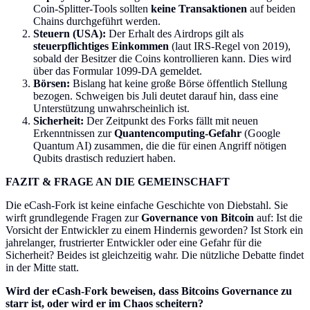
Coin-Splitter-Tools sollten
keine Transaktionen
auf beiden
Chains durchgeführt werden.
Steuern (USA):
Der Erhalt des Airdrops gilt als
steuerpflichtiges Einkommen
(laut IRS-Regel von 2019),
sobald der Besitzer die Coins kontrollieren kann. Dies wird
über das Formular 1099-DA gemeldet.
Börsen:
Bislang hat keine große Börse öffentlich Stellung
bezogen. Schweigen bis Juli deutet darauf hin, dass eine
Unterstützung unwahrscheinlich ist.
Sicherheit:
Der Zeitpunkt des Forks fällt mit neuen
Erkenntnissen zur
Quantencomputing-Gefahr
(Google
Quantum AI) zusammen, die die für einen Angriff nötigen
Qubits drastisch reduziert haben.
FAZIT & FRAGE AN DIE GEMEINSCHAFT
Die eCash-Fork ist keine einfache Geschichte von Diebstahl. Sie
wirft grundlegende Fragen zur
Governance von Bitcoin
auf: Ist die
Vorsicht der Entwickler zu einem Hindernis geworden? Ist Stork ein
jahrelanger, frustrierter Entwickler oder eine Gefahr für die
Sicherheit? Beides ist gleichzeitig wahr. Die nützliche Debatte findet
in der Mitte statt.
Wird der eCash-Fork beweisen, dass Bitcoins Governance zu
starr ist, oder wird er im Chaos scheitern?