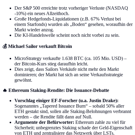
Der S&P 500 erreichte trotz vorheriger Verluste (NASDAQ
-10%) ein neues Allzeithoch.
Große Hedgefonds-Liquidationen (z.B. 67% Verlust bei
einem Starfonds) wurden als „Boden“ gesehen, woraufhin der
Markt wieder anzog.
Die KI-Handelswelle scheint noch nicht vorbei zu sein.
💰 Michael Sailor verkauft Bitcoin
MicroStrategy verkaufte 1.638 BTC (ca. 105 Mio. USD) –
der Bitcoin-Kurs stieg daraufhin leicht.
Dies zeigt, dass Sailors Verkäufe nicht mehr den Markt
dominieren; der Markt hat sich an seine Verkaufsstrategie
gewöhnt.
🔥 Ethereum Staking-Rendite: Die Issuance-Debatte
Vorschlag einiger EF-Forscher (u.a. Justin Drake):
Sogenanntes „Tapered Issuance Burn“ – sobald 50% aller
ETH gestakt sind, sollen alle Staking-Belohnungen verbrannt
werden – die Rendite fällt dann auf Null.
Argumente der Befürworter:
Ethereum zahle zu viel für
Sicherheit; unbegrenztes Staking schade der Geld-Eigenschaft
von ETH und zentralisiere das Netzwerk über LSTs.