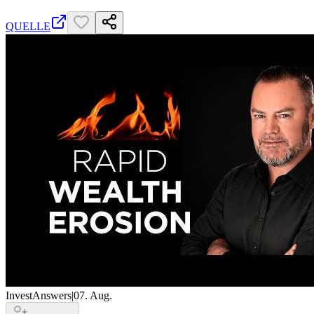
QUELLE
InvestAnswers
|
07. Aug.