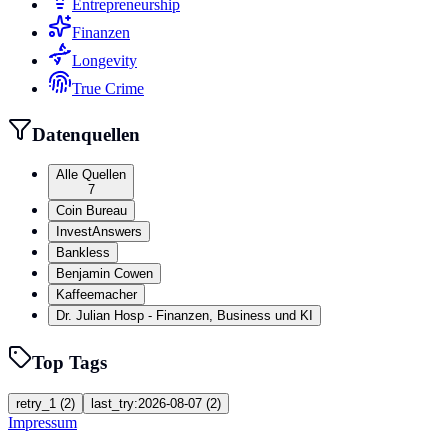
Entrepreneurship
Finanzen
Longevity
True Crime
Datenquellen
Alle Quellen
7
Coin Bureau
InvestAnswers
Bankless
Benjamin Cowen
Kaffeemacher
Dr. Julian Hosp - Finanzen, Business und KI
Top Tags
retry_1
(
2
)
last_try:2026-08-07
(
2
)
Impressum