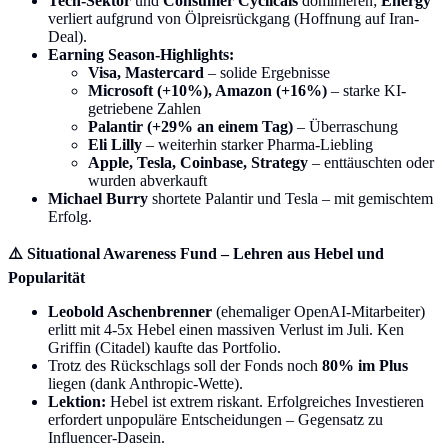
Tech-Sektor
und
Consumer Cyclicals
dominieren;
Energy
verliert aufgrund von Ölpreisrückgang (Hoffnung auf Iran-
Deal).
Earning Season-Highlights:
Visa, Mastercard
– solide Ergebnisse
Microsoft (+10%), Amazon (+16%)
– starke KI-
getriebene Zahlen
Palantir (+29% an einem Tag)
– Überraschung
Eli Lilly
– weiterhin starker Pharma-Liebling
Apple, Tesla, Coinbase, Strategy
– enttäuschten oder
wurden abverkauft
Michael Burry
shortete Palantir und Tesla – mit gemischtem
Erfolg.
⚠️ Situational Awareness Fund – Lehren aus Hebel und
Popularität
Leobold Aschenbrenner
(ehemaliger OpenAI-Mitarbeiter)
erlitt mit 4-5x Hebel einen massiven Verlust im Juli. Ken
Griffin (Citadel) kaufte das Portfolio.
Trotz des Rückschlags soll der Fonds noch
80% im Plus
liegen (dank Anthropic-Wette).
Lektion:
Hebel ist extrem riskant. Erfolgreiches Investieren
erfordert unpopuläre Entscheidungen – Gegensatz zu
Influencer-Dasein.