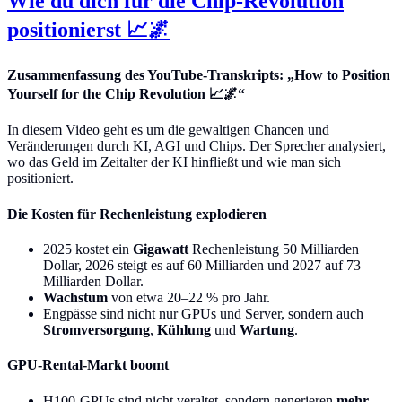
Wie du dich für die Chip-Revolution
positionierst 📈🌌
Zusammenfassung des YouTube-Transkripts: „How to Position
Yourself for the Chip Revolution 📈🌌“
In diesem Video geht es um die gewaltigen Chancen und
Veränderungen durch KI, AGI und Chips. Der Sprecher analysiert,
wo das Geld im Zeitalter der KI hinfließt und wie man sich
positioniert.
Die Kosten für Rechenleistung explodieren
2025 kostet ein
Gigawatt
Rechenleistung 50 Milliarden
Dollar, 2026 steigt es auf 60 Milliarden und 2027 auf 73
Milliarden Dollar.
Wachstum
von etwa 20–22 % pro Jahr.
Engpässe sind nicht nur GPUs und Server, sondern auch
Stromversorgung
,
Kühlung
und
Wartung
.
GPU-Rental-Markt boomt
H100-GPUs sind nicht veraltet, sondern generieren
mehr