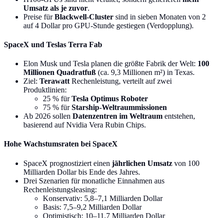
Umsatz als je zuvor
.
Preise für
Blackwell-Cluster
sind in sieben Monaten von 2
auf 4 Dollar pro GPU-Stunde gestiegen (Verdopplung).
SpaceX und Teslas Terra Fab
Elon Musk und Tesla planen die größte Fabrik der Welt:
100
Millionen Quadratfuß
(ca. 9,3 Millionen m²) in Texas.
Ziel:
Terawatt
Rechenleistung, verteilt auf zwei
Produktlinien:
25 % für
Tesla Optimus Roboter
75 % für
Starship-Weltraummissionen
Ab 2026 sollen
Datenzentren im Weltraum
entstehen,
basierend auf Nvidia Vera Rubin Chips.
Hohe Wachstumsraten bei SpaceX
SpaceX prognostiziert einen
jährlichen Umsatz
von 100
Milliarden Dollar bis Ende des Jahres.
Drei Szenarien für monatliche Einnahmen aus
Rechenleistungsleasing:
Konservativ: 5,8–7,1 Milliarden Dollar
Basis: 7,5–9,2 Milliarden Dollar
Optimistisch: 10–11,7 Milliarden Dollar