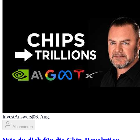
InvestAnswers
|
06. Aug.
Abonnieren