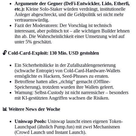
Argumente der Gegner (DeFi-Entwickler, Lido, Etherfi,
etc.):
Kleine Solo-Staker würden verdrängt, institutionelle
Anleger abgeschreckt, und die Geldpolitik sei nicht mehr
vertrauenswürdig.
Fazit der Moderatoren: Der Vorschlag ist technisch
interessant, aber politisch tot – alle wichtigen Builder lehnen
ihn ab. Die Wahrscheinlichkeit einer Umsetzung wird auf
unter 5% geschätzt.
🔓 Cold-Card-Exploit: 130 Mio. USD gestohlen
Ein Sicherheitslücke in der Zufallszahlengenerierung
(schwache Entropie) von Cold-Card-Hardware-Wallets
ermöglichte es Hackern, Seed-Phrases zu erraten.
Betroffene hatten alles „richtig“ gemacht (Offline-
Speicherung), trotzdem wurden ihre Wallets geleert.
Warnung: Selbst-Custody ist nicht narrensicher – besonders
mit KI-gestützten Angriffen wachsen die Risiken.
📊 Weitere News der Woche
Uniswap Pools:
Uniswap launcht einen eigenen Token-
Launchpad (ähnlich Pump.fun) mit zwei Mechanismen
(Crowd Launch und Instant Launch).