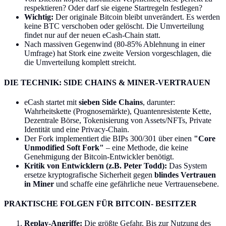
respektieren? Oder darf sie eigene Startregeln festlegen?
Wichtig:
Der originale Bitcoin bleibt unverändert. Es werden
keine BTC verschoben oder gelöscht. Die Umverteilung
findet nur auf der neuen eCash-Chain statt.
Nach massiven Gegenwind (80-85% Ablehnung in einer
Umfrage) hat Stork eine zweite Version vorgeschlagen, die
die Umverteilung komplett streicht.
DIE TECHNIK: SIDE CHAINS & MINER-VERTRAUEN
eCash startet mit
sieben Side Chains
, darunter:
Wahrheitskette (Prognosemärkte), Quantenresistente Kette,
Dezentrale Börse, Tokenisierung von Assets/NFTs, Private
Identität und eine Privacy-Chain.
Der Fork implementiert die BIPs 300/301 über einen
"Core
Unmodified Soft Fork"
– eine Methode, die keine
Genehmigung der Bitcoin-Entwickler benötigt.
Kritik von Entwicklern (z.B. Peter Todd):
Das System
ersetze kryptografische Sicherheit gegen
blindes Vertrauen
in Miner
und schaffe eine gefährliche neue Vertrauensebene.
PRAKTISCHE FOLGEN FÜR BITCOIN- BESITZER
Replay-Angriffe:
Die größte Gefahr. Bis zur Nutzung des