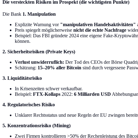
Die versteckten Risiken im Prospekt (die wichtigsten Punkte)
Die Bank
1. Manipulation
Explizite Warnung vor
"manipulativen Handelsaktivitäten"
a
Preis spiegelt möglicherweise
nicht die echte Nachfrage
wider
Beispiel: Das FBI gründete 2024 eine eigene Fake-Kryptowähr
können.
2. Sicherheitsrisiken (Private Keys)
Verlust unwiderruflich:
Der Tod des CEOs der Börse Quadrig
Schätzung:
15–20% aller Bitcoin
sind durch vergessene Passw
3. Liquiditätsrisiko
In Krisenzeiten schwer verkaufbar.
Beispiel:
FTX-Kollaps
2022:
6 Milliarden USD
Abhebungsant
4. Regulatorisches Risiko
Unklarer Rechtsstatus und neue Regeln der EU zwingen bereit
5. Konzentrationsrisiko (Mining)
Zwei Firmen kontrollieren >50% der Rechenleistung des Bitcoin