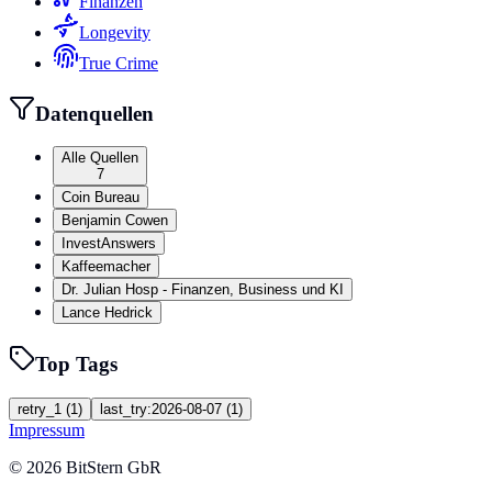
Finanzen
Longevity
True Crime
Datenquellen
Alle Quellen
7
Coin Bureau
Benjamin Cowen
InvestAnswers
Kaffeemacher
Dr. Julian Hosp - Finanzen, Business und KI
Lance Hedrick
Top Tags
retry_1
(
1
)
last_try:2026-08-07
(
1
)
Impressum
©
2026
BitStern GbR